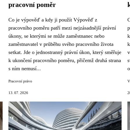
pracovní poměr
Co je výpověď a kdy ji použít Výpověď z
C
pracovního poměru patří mezi nejzásadnější právní
p
úkony, se kterými se může zaměstnanec nebo
k
zaměstnavatel v průběhu svého pracovního života
k
setkat. Jde o jednostranný právní úkon, který směřuje
v
k ukončení pracovního poměru, přičemž druhá strana
s
s ním nemusí...
o
Pracovní právo
V
13. 07. 2026
2