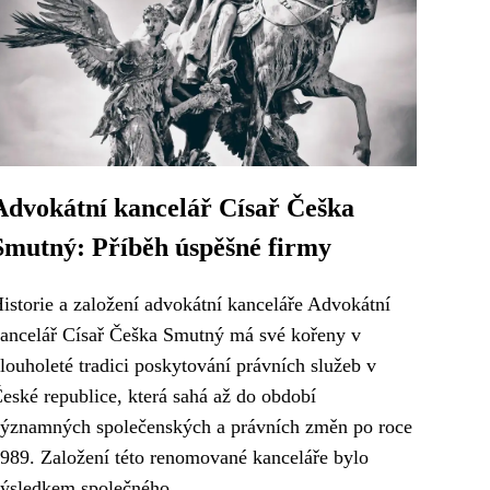
Advokátní kancelář Císař Češka
Smutný: Příběh úspěšné firmy
istorie a založení advokátní kanceláře Advokátní
ancelář Císař Češka Smutný má své kořeny v
louholeté tradici poskytování právních služeb v
eské republice, která sahá až do období
ýznamných společenských a právních změn po roce
989. Založení této renomované kanceláře bylo
ýsledkem společného...