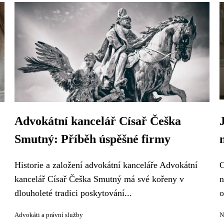
Advokátní kancelář Císař Češka
Smutný: Příběh úspěšné firmy
Historie a založení advokátní kanceláře Advokátní
C
kancelář Císař Češka Smutný má své kořeny v
n
dlouholeté tradici poskytování...
o
Advokáti a právní služby
N