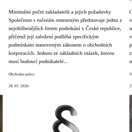
Minimální počet zakladatelů a jejich požadavky
C
Společnost s ručením omezeným představuje jednu z
v
nejoblíbenějších forem podnikání v České republice,
u
přičemž její založení podléhá specifickým
v
podmínkám stanoveným zákonem o obchodních
p
korporacích. Jednou ze základních otázek, kterou
z
musí budoucí podnikatelé...
n
Obchodní právo
V
28. 05. 2026
2