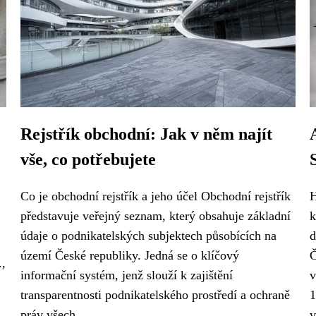
Rejstřík obchodní: Jak v něm najít
vše, co potřebujete
Co je obchodní rejstřík a jeho účel Obchodní rejstřík
H
představuje veřejný seznam, který obsahuje základní
k
údaje o podnikatelských subjektech působících na
d
území České republiky. Jedná se o klíčový
Č
.,
informační systém, jenž slouží k zajištění
v
transparentnosti podnikatelského prostředí a ochraně
1
práv všech...
v