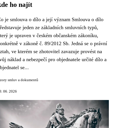
kde ho najít
o je smlouva o dílo a její význam Smlouva o dílo
ředstavuje jeden ze základních smluvních typů,
terý je upraven v českém občanském zákoníku,
onkrétně v zákoně č. 89/2012 Sb. Jedná se o právní
ztah, ve kterém se zhotovitel zavazuje provést na
vůj náklad a nebezpečí pro objednatele určité dílo a
bjednatel se...
zory smluv a dokumentů
8. 06. 2026