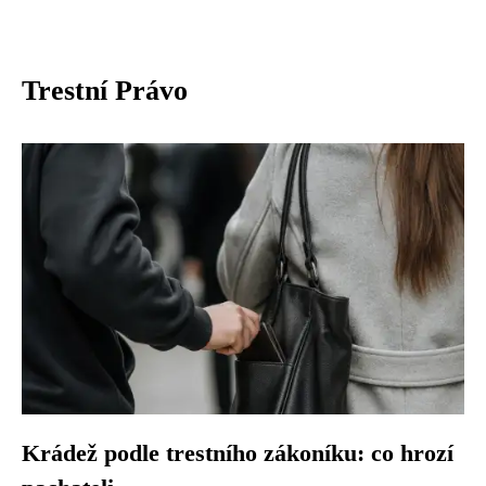
Trestní Právo
Krádež podle trestního zákoníku: co hrozí