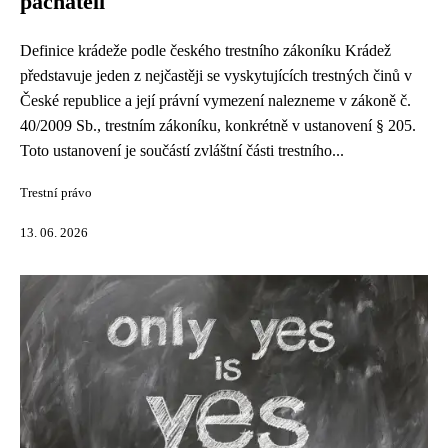
pachateli
Definice krádeže podle českého trestního zákoníku Krádež
představuje jeden z nejčastěji se vyskytujících trestných činů v
České republice a její právní vymezení nalezneme v zákoně č.
40/2009 Sb., trestním zákoníku, konkrétně v ustanovení § 205.
Toto ustanovení je součástí zvláštní části trestního...
Trestní právo
13. 06. 2026