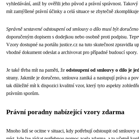
vyhledávání, aniž by ověřili jeho původ a právní správnost. Takov
mít zamýšlené právní účinky a celá situace se zbytečně zkomplikuje
Správně sestavené odstoupení od smlouvy o dílo musí být doručen
doporučeným dopisem s dodejkou nebo osobně proti podpisu. Teprv
Vzory dostupné na portálu justice.cz na tuto skutečnost zpravidla 
vhodné dokument odeslat a archivovat pro případné budoucí spory.
Je také třeba mít na paměti, že
odstoupení od smlouvy o dílo je j
strany. Jakmile je doručeno, smlouva zaniká a nastupují práva a po
tak důležité mít k dispozici kvalitní vzor, který tyto aspekty zoh
právním sporům.
Právní poradny nabízející vzory zdarma
Mnoho lidí se ocitne v situaci, kdy potřebují odstoupit od smlouvy o d
míst, kde lze získat potřebnou pomoc zcela zdarma, a to včetně kon