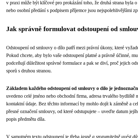
v praxi může být klíčové pro prokázání toho, že druhá strana byla
nebo osobní předání s podpisem příjemce jsou nejspolehlivějšími z
Jak správně formulovat odstoupení od smlou
Odstoupení od smlouvy o dílo patří mezi právní úkony, které vyžadu
Pokud chcete, aby bylo vaše odstoupení platné a právně účinné, mu
podceňují důležitost správné formulace a pak se diví, proč jejich o
sporů s druhou stranou.
Základem každého odstoupení od smlouvy o dílo je jednoznačná
uvedeno celé jméno nebo obchodní firma, adresa trvalého bydliště neb
kontaktní údaje. Bez těchto informací by mohlo dojít k záměně a celý
přesné označení smlouvy, od které odstupujete – uveďte datum jejíh
popis předmětu díla.
V samotném textu odstoupení je třeba
jasně a srozumitelně uvést d