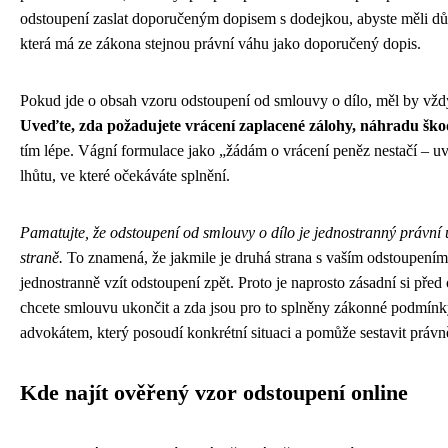
odstoupení zaslat doporučeným dopisem s dodejkou, abyste měli důk
která má ze zákona stejnou právní váhu jako doporučený dopis.
Pokud jde o obsah vzoru odstoupení od smlouvy o dílo, měl by vž
Uveďte, zda požadujete vrácení zaplacené zálohy, náhradu škod
tím lépe. Vágní formulace jako „žádám o vrácení peněz nestačí – uve
lhůtu, ve které očekáváte splnění.
Pamatujte, že odstoupení od smlouvy o dílo je jednostranný právní
straně.
To znamená, že jakmile je druhá strana s vaším odstoupením
jednostranně vzít odstoupení zpět. Proto je naprosto zásadní si př
chcete smlouvu ukončit a zda jsou pro to splněny zákonné podmínky
advokátem, který posoudí konkrétní situaci a pomůže sestavit prá
Kde najít ověřený vzor odstoupení online