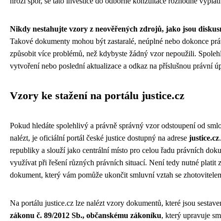
hrozí spor, se tato investice do odborné konzultace rozhodně vyplatí
Nikdy nestahujte vzory z neověřených zdrojů, jako jsou diskusn
Takové dokumenty mohou být zastaralé, neúplné nebo dokonce pr
způsobit více problémů, než kdybyste žádný vzor nepoužili. Spoleh
vytvoření nebo poslední aktualizace a odkaz na příslušnou právní ú
Vzory ke stažení na portálu justice.cz
Pokud hledáte spolehlivý a právně správný vzor odstoupení od smlou
nalézt, je oficiální portál české justice dostupný na adrese
justice.cz
republiky a slouží jako centrální místo pro celou řadu právních do
využívat při řešení různých právních situací. Není tedy nutné platit 
dokument, který vám pomůže ukončit smluvní vztah se zhotovitelem
Na portálu justice.cz lze nalézt vzory dokumentů, které jsou sestave
zákonu č. 89/2012 Sb., občanskému zákoníku
, který upravuje s