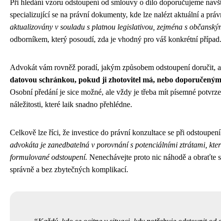
Při hledání vzoru odstoupení od smlouvy o dílo doporučujeme navš
specializující se na právní dokumenty, kde lze nalézt aktuální a prá
aktualizovány v souladu s platnou legislativou, zejména s občansk
odborníkem, který posoudí, zda je vhodný pro váš konkrétní případ
Advokát vám rovněž poradí, jakým způsobem odstoupení doručit, a
datovou schránkou, pokud ji zhotovitel má, nebo doporučeným
Osobní předání je sice možné, ale vždy je třeba mít písemné potvrz
náležitosti, které laik snadno přehlédne.
Celkově lze říci, že investice do právní konzultace se při odstoupen
advokáta je zanedbatelná v porovnání s potenciálními ztrátami, kt
formulované odstoupení.
Nenechávejte proto nic náhodě a obraťte 
správně a bez zbytečných komplikací.