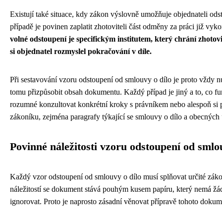
Existují také situace, kdy zákon výslovně umožňuje objednateli od
případě je povinen zaplatit zhotoviteli část odměny za práci již v
volné odstoupení je specifickým institutem, který chrání zhotov
si objednatel rozmyslel pokračování v díle.
Při sestavování vzoru odstoupení od smlouvy o dílo je proto vždy nu
tomu přizpůsobit obsah dokumentu. Každý případ je jiný a to, co fun
rozumné konzultovat konkrétní kroky s právníkem nebo alespoň si 
zákoníku, zejména paragrafy týkající se smlouvy o dílo a obecných
Povinné náležitosti vzoru odstoupení od smlo
Každý vzor odstoupení od smlouvy o dílo musí splňovat určité záko
náležitostí se dokument stává pouhým kusem papíru, který nemá žá
ignorovat. Proto je naprosto zásadní věnovat přípravě tohoto dokum