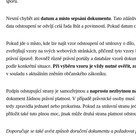
sporu.
Nesmí chybět ani
datum a místo sepsání dokumentu
. Tato zdánl
data odstoupení se odvíjí celá řada lhůt a povinností. Pokud datu
Pokud jde o místo, kde lze najít vzor odstoupení od smlouvy o dílo,
zveřejňují vzory na svých webových stránkách, přičemž tyto vzory b
právní úpravě. Rovněž různé právní portály a databáze vzorů dokume
podle konkrétní situace.
Při výběru vzoru je vždy nutné ověřit, 
v souladu s aktuálním zněním občanského zákoníku.
Podpis odstupující strany je samozřejmou a
naprosto nezbytnou nál
dokument žádnou právní platnost. V případě právnické osoby musí
tedy zpravidla jednatel nebo prokurista. Pokud za smluvní stranu j
přiložit také tuto plnou moc, jinak může druhá strana platnost odsto
Doporučuje se také uvést způsob doručení dokumentu a požadovat po