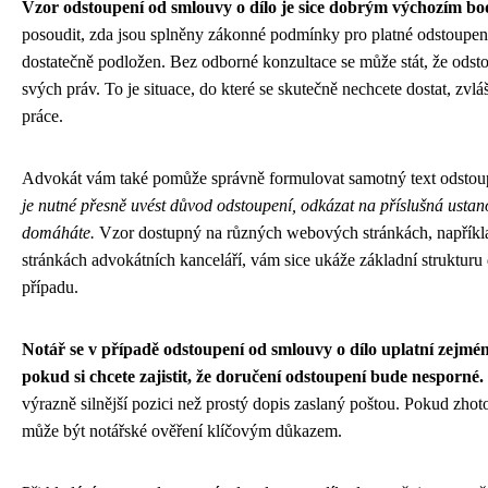
Vzor odstoupení od smlouvy o dílo je sice dobrým výchozím bod
posoudit, zda jsou splněny zákonné podmínky pro platné odstoupení
dostatečně podložen. Bez odborné konzultace se může stát, že odsto
svých práv. To je situace, do které se skutečně nechcete dostat, zvlá
práce.
Advokát vám také pomůže správně formulovat samotný text odstou
je nutné přesně uvést důvod odstoupení, odkázat na příslušná ustan
domáháte.
Vzor dostupný na různých webových stránkách, napříkl
stránkách advokátních kanceláří, vám sice ukáže základní struktur
případu.
Notář se v případě odstoupení od smlouvy o dílo uplatní zejmé
pokud si chcete zajistit, že doručení odstoupení bude nesporné.
výrazně silnější pozici než prostý dopis zaslaný poštou. Pokud zhoto
může být notářské ověření klíčovým důkazem.