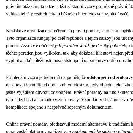
právním otázkám, kde lze nalézt základní vzory pro různé právní úk
vyhledatelná prostřednictvím běžných internetových vyhledávačů.
Neziskové organizace zaměřené na právní pomoc, jako jsou napříkl
Tyto organizace fungují po celé republice a jejich služby jsou urče
pomoc.
Asociace občanských poraden sdružuje desítky poboček
, k
těchto poraden jsou vyškoleni tak, aby dokázali klientovi nejen pře
vyplnit a jaké náležitosti musí odstoupení od smlouvy o dílo obsaho
Při hledání vzoru je třeba mít na paměti, že
odstoupení od smlouvy 
obsahovat identifikaci obou smluvních stran, tedy objednatele i zhot
jasné vyjádření důvodu odstoupení. Právní poradny na tuto skutečnos
tyto náležitosti automaticky zahrnovaly. Vzor, který si stáhnete z d
komplikace spojené s nesprávně sepsaným dokumentem.
Online právní poradny představují moderní alternativu k tradiční
poradenské platformy nabízejí
vzory dokumentů ke stažení ve for