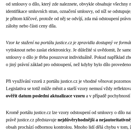
od smlouvy o dílo, který zde naleznete, obvykle obsahuje všechny n
identifikace smluvních stran, označení smlouvy, od níž se odstupu
je přitom klíčové, protože od něj se odvíjí, zda má odstoupení práv
zálohy nebo části ceny díla.
Vzor ke stažení na portálu justice.cz je zpravidla dostupný ve formá
vytisknout nebo zaslat elektronicky. Je důležité si uvědomit, že sa
smlouvy o dílo je třeba posuzovat individuálně. Pokud například zh
o jiný právní základ pro odstoupení, než kdyby bylo dílo provede
Při využívání vzorů z portálu justice.cz je vhodné věnovat pozornos
Legislativa se totiž může měnit a starší vzory nemusí vždy reflekto
ověřit datum poslední aktualizace vzoru
a v případě pochybností
Kromě portálu justice.cz lze vzory odstoupení od smlouvy o dílo na
právě justice.cz představuje
nejdůvěryhodnější a nejautoritativněj
obsah prochází odbornou kontrolou. Mnoho lidí dělá chybu v tom, že