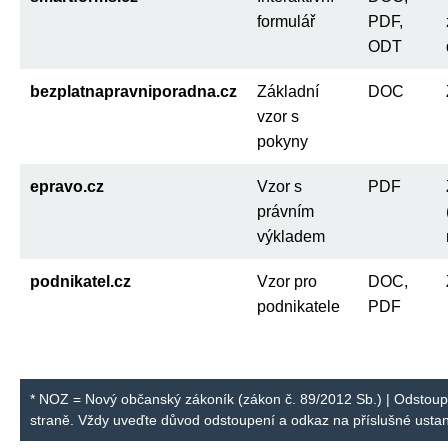
formulář
PDF,
ODT
bezplatnapravniporadna.cz
Základní
DOC
vzor s
pokyny
epravo.cz
Vzor s
PDF
právním
výkladem
podnikatel.cz
Vzor pro
DOC,
podnikatele
PDF
* NOZ = Nový občanský zákoník (zákon č. 89/2012 Sb.) | Odstoup
straně. Vždy uveďte důvod odstoupení a odkaz na příslušné ust