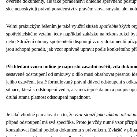
ověřené dokumenty, ale také poradenství ohledně správného postupu
sice neposkytují právní poradenství v pravém slova smyslu, ale mo
Velmi praktickým řešením je také využití služeb
spotřebitelských or
spotřebitelského vztahu, tedy například zakázku na rekonstrukci b
nebo Sdružení obrany spotřebitelů disponují vzory dokumentů přizp
jsou schopni poradit, jak vzor správně upravit podle konkrétního př
Při hledání vzoru online je naprosto zásadní ověřit, zda dokum
sestavené odstoupení od smlouvy o dílo musí obsahovat přesnou iden
jejího uzavření, jasně formulovaný právní důvod odstoupení s odk
situace, která k odstoupení vedla, a samozřejmě datum a podpis opr
druhá strana platnost odstoupení napadnout.
Je také vhodné pamatovat na to, že
vzor slouží jako základ, nikoli 
případ odstoupení má svá specifika. Proto je vždy nutné vzor přizpůs
konzultovat finální podobu dokumentu s právníkem. Zvláště v přípa