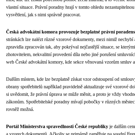
vlastní situace. Právní poradny hrají v tomto ohledu nezastupitelnou
vysvětlení, jak s nimi správně pracovat.
Česká advokátní komora provozuje bezplatné právní poradens
stránkách lze nalézt různé vzorové dokumenty, mezi nimiž nechybí 
zpravidla zpracován tak, aby pokrýval nejčastější situace, se kterými
zhotovitelem, nekvalitní provedení díla nebo jiné porušení smluvních
web České advokátní komory, kde sekce věnovaná vzorům smluv a
Dalším místem, kde lze bezplatně získat vzor odstoupení od smlouvy
obrany spotřebitelů například pravidelně aktualizuje své vzorové dok
si uvědomit, že právní úprava se může měnit, a proto je vždy vhodné
zákonům. Spotřebitelské poradny mívají pobočky v různých městech
rovněž možná.
Portál Ministerstva spravedlnosti České republiky
je dalším cen
a vzorech dokumentů. Ačkoliv se primárně zaměřuje na soudní řízen