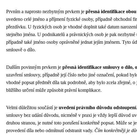
Prvním a naprosto nezbytným prvkem je
přesná identifikace obou
uvedeno celé jméno a příjmení fyzické osoby, případně obchodní fi
přezdívku. U fyzických osob je vhodné doplnit také datum narození
stejného jména. U podnikatelů a právnických osob je pak nezbytné
případně také jméno osoby oprávněné jednat jejím jménem. Tyto úda
smlouvě o dílo.
Dalším povinným prvkem je
přesná identifikace smlouvy o dílo, 
uzavření smlouvy, případně její číslo nebo jiné označení, pokud by
vhodné popsat předmět díla tak podrobně, aby bylo zcela zřejmé, o
bližšího určení může způsobit právní komplikace.
Velmi důležitou součástí je
uvedení právního důvodu odstoupení
smlouvy bez udání důvodu, nicméně v praxi je vždy lepší důvod uv
druhou stranou, je nutné toto porušení konkrétně popsat. Může se j
provedení díla nebo odmítnutí odstranit vady.
Čím konkrétněji je dů