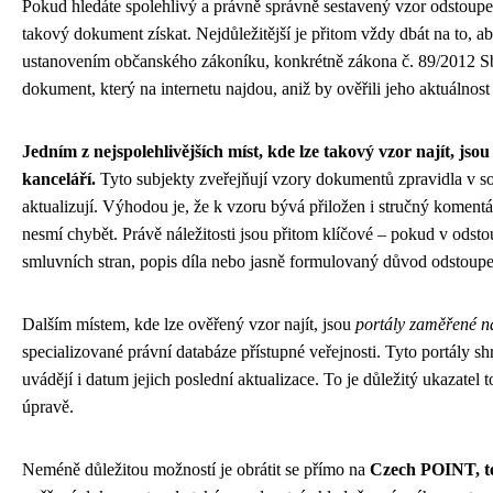
Pokud hledáte spolehlivý a právně správně sestavený vzor odstoupen
takový dokument získat. Nejdůležitější je přitom vždy dbát na to, a
ustanovením občanského zákoníku, konkrétně zákona č. 89/2012 Sb. 
dokument, který na internetu najdou, aniž by ověřili jeho aktuálnost
Jedním z nejspolehlivějších míst, kde lze takový vzor najít, j
kanceláří.
Tyto subjekty zveřejňují vzory dokumentů zpravidla v sou
aktualizují. Výhodou je, že k vzoru bývá přiložen i stručný komentá
nesmí chybět. Právě náležitosti jsou přitom klíčové – pokud v odsto
smluvních stran, popis díla nebo jasně formulovaný důvod odstoup
Dalším místem, kde lze ověřený vzor najít, jsou
portály zaměřené n
specializované právní databáze přístupné veřejnosti. Tyto portály
uvádějí i datum jejich poslední aktualizace. To je důležitý ukazatel 
úpravě.
Neméně důležitou možností je obrátit se přímo na
Czech POINT, te