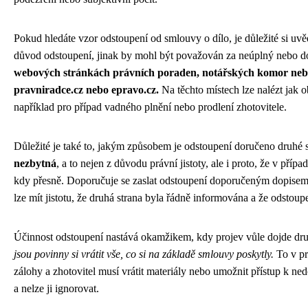
Pokud hledáte vzor odstoupení od smlouvy o dílo, je důležité si uv
důvod odstoupení, jinak by mohl být považován za neúplný nebo 
webových stránkách právních poraden, notářských komor nebo 
pravniradce.cz nebo epravo.cz.
Na těchto místech lze nalézt jak 
například pro případ vadného plnění nebo prodlení zhotovitele.
Důležité je také to, jakým způsobem je odstoupení doručeno druhé 
nezbytná
, a to nejen z důvodu právní jistoty, ale i proto, že v pří
kdy přesně. Doporučuje se zaslat odstoupení doporučeným dopisem 
lze mít jistotu, že druhá strana byla řádně informována a že odstoup
Účinnost odstoupení nastává okamžikem, kdy projev vůle dojde dru
jsou povinny si vrátit vše, co si na základě smlouvy poskytly.
To v pr
zálohy a zhotovitel musí vrátit materiály nebo umožnit přístup k n
a nelze ji ignorovat.