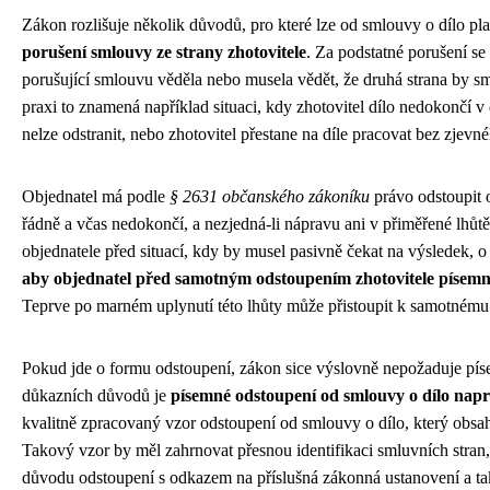
Zákon rozlišuje několik důvodů, pro které lze od smlouvy o dílo pl
porušení smlouvy ze strany zhotovitele
. Za podstatné porušení s
porušující smlouvu věděla nebo musela vědět, že druhá strana by s
praxi to znamená například situaci, kdy zhotovitel dílo nedokončí 
nelze odstranit, nebo zhotovitel přestane na díle pracovat bez zjev
Objednatel má podle
§ 2631 občanského zákoníku
právo odstoupit o
řádně a včas nedokončí, a nezjedná-li nápravu ani v přiměřené lhůtě
objednatele před situací, kdy by musel pasivně čekat na výsledek, 
aby objednatel před samotným odstoupením zhotovitele písemn
Teprve po marném uplynutí této lhůty může přistoupit k samotnému
Pokud jde o formu odstoupení, zákon sice výslovně nepožaduje pís
důkazních důvodů je
písemné odstoupení od smlouvy o dílo napr
kvalitně zpracovaný vzor odstoupení od smlouvy o dílo, který obsa
Takový vzor by měl zahrnovat přesnou identifikaci smluvních stran
důvodu odstoupení s odkazem na příslušná zákonná ustanovení a ta