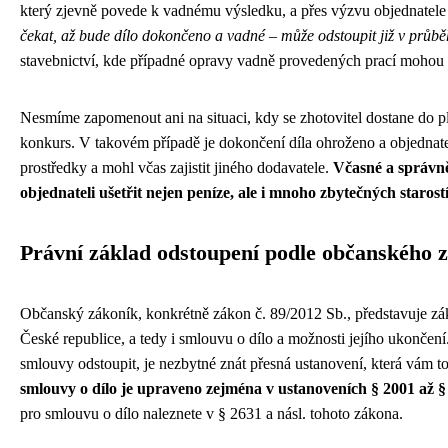
který zjevně povede k vadnému výsledku, a přes výzvu objednatel
čekat, až bude dílo dokončeno a vadné – může odstoupit již v průbě
stavebnictví, kde případné opravy vadně provedených prací mohou 
Nesmíme zapomenout ani na situaci, kdy se zhotovitel dostane do p
konkurs. V takovém případě je dokončení díla ohroženo a objednate
prostředky a mohl včas zajistit jiného dodavatele.
Včasné a správn
objednateli ušetřit nejen peníze, ale i mnoho zbytečných starost
Právní základ odstoupení podle občanského 
Občanský zákoník, konkrétně zákon č. 89/2012 Sb., představuje zák
České republice, a tedy i smlouvu o dílo a možnosti jejího ukončení
smlouvy odstoupit, je nezbytné znát přesná ustanovení, která vám 
smlouvy o dílo je upraveno zejména v ustanoveních § 2001 až 
pro smlouvu o dílo naleznete v § 2631 a násl. tohoto zákona.