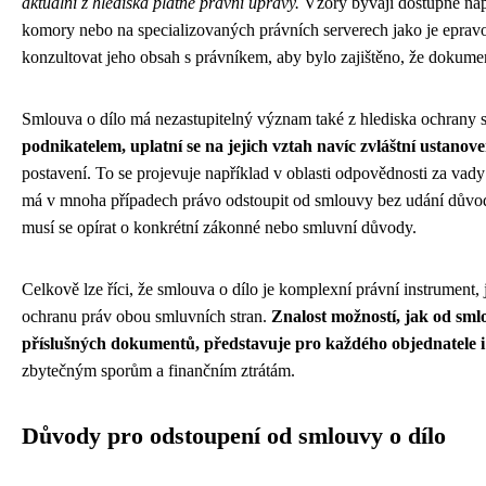
aktuální z hlediska platné právní úpravy.
Vzory bývají dostupné např
komory nebo na specializovaných právních serverech jako je epravo.
konzultovat jeho obsah s právníkem, aby bylo zajištěno, že dokum
Smlouva o dílo má nezastupitelný význam také z hlediska ochrany s
podnikatelem, uplatní se na jejich vztah navíc zvláštní ustanov
postavení. To se projevuje například v oblasti odpovědnosti za vad
má v mnoha případech právo odstoupit od smlouvy bez udání důvod
musí se opírat o konkrétní zákonné nebo smluvní důvody.
Celkově lze říci, že smlouva o dílo je komplexní právní instrument,
ochranu práv obou smluvních stran.
Znalost možností, jak od sml
příslušných dokumentů, představuje pro každého objednatele i
zbytečným sporům a finančním ztrátám.
Důvody pro odstoupení od smlouvy o dílo