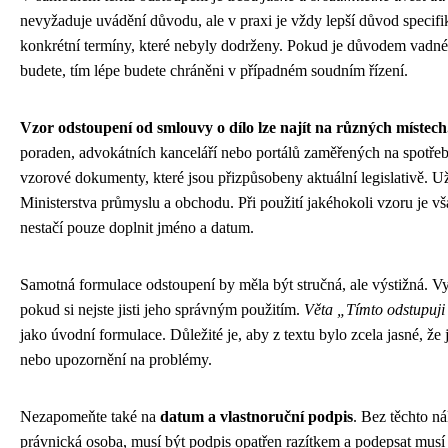
nevyžaduje uvádění důvodu, ale v praxi je vždy lepší důvod specifi
konkrétní termíny, které nebyly dodrženy. Pokud je důvodem vadné 
budete, tím lépe budete chráněni v případném soudním řízení.
Vzor odstoupení od smlouvy o dílo lze najít na různých místech
poraden, advokátních kanceláří nebo portálů zaměřených na spotřeb
vzorové dokumenty, které jsou přizpůsobeny aktuální legislativě. Už
Ministerstva průmyslu a obchodu. Při použití jakéhokoli vzoru je vš
nestačí pouze doplnit jméno a datum.
Samotná formulace odstoupení by měla být stručná, ale výstižná. V
pokud si nejste jisti jeho správným použitím.
Věta „Tímto odstupuji 
jako úvodní formulace. Důležité je, aby z textu bylo zcela jasné, že
nebo upozornění na problémy.
Nezapomeňte také na
datum a vlastnoruční podpis
. Bez těchto n
právnická osoba, musí být podpis opatřen razítkem a podepsat mus