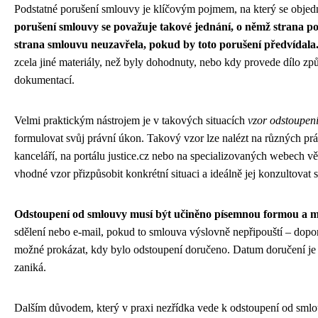
Podstatné porušení smlouvy je klíčovým pojmem, na který se objedn
porušení smlouvy se považuje takové jednání, o němž strana po
strana smlouvu neuzavřela, pokud by toto porušení předvídala
zcela jiné materiály, než byly dohodnuty, nebo kdy provede dílo z
dokumentací.
Velmi praktickým nástrojem je v takových situacích
vzor odstoupení
formulovat svůj právní úkon. Takový vzor lze nalézt na různých prá
kanceláří, na portálu justice.cz nebo na specializovaných webech
vhodné vzor přizpůsobit konkrétní situaci a ideálně jej konzultovat
Odstoupení od smlouvy musí být učiněno písemnou formou a mu
sdělení nebo e-mail, pokud to smlouva výslovně nepřipouští – dop
možné prokázat, kdy bylo odstoupení doručeno. Datum doručení je 
zaniká.
Dalším důvodem, který v praxi nezřídka vede k odstoupení od smlouv