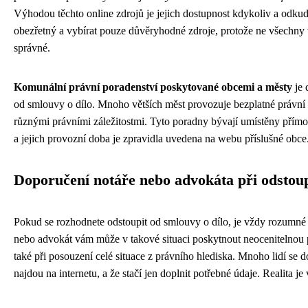
Výhodou těchto online zdrojů je jejich dostupnost kdykoliv a odkudk
obezřetný a vybírat pouze důvěryhodné zdroje, protože ne všechny 
správné.
Komunální právní poradenství poskytované obcemi a městy
je 
od smlouvy o dílo. Mnoho větších měst provozuje bezplatné právní 
různými právními záležitostmi. Tyto poradny bývají umístěny přím
a jejich provozní doba je zpravidla uvedena na webu příslušné obce
Doporučení notáře nebo advokáta při odstou
Pokud se rozhodnete odstoupit od smlouvy o dílo, je vždy rozumné z
nebo advokát vám může v takové situaci poskytnout neocenitelnou 
také při posouzení celé situace z právního hlediska. Mnoho lidí se 
najdou na internetu, a že stačí jen doplnit potřebné údaje. Realita je 