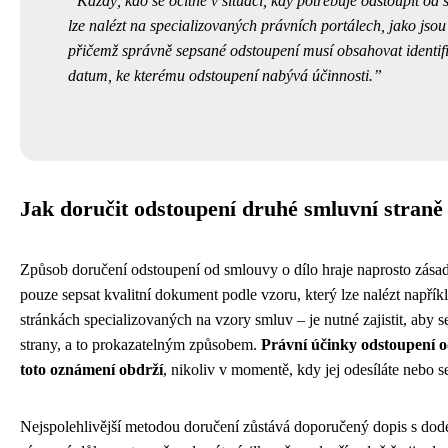
Každý, kdo se ocitne v situaci, kdy potřebuje odstoupit od
lze nalézt na specializovaných právních portálech, jako jsou
přičemž správně sepsané odstoupení musí obsahovat identifi
datum, ke kterému odstoupení nabývá účinnosti.
Jak doručit odstoupení druhé smluvní straně
Způsob doručení odstoupení od smlouvy o dílo hraje naprosto zásad
pouze sepsat kvalitní dokument podle vzoru, který lze nalézt napří
stránkách specializovaných na vzory smluv – je nutné zajistit, aby
strany, a to prokazatelným způsobem.
Právní účinky odstoupení o
toto oznámení obdrží
, nikoliv v momentě, kdy jej odesíláte nebo se
Nejspolehlivější metodou doručení zůstává doporučený dopis s dod