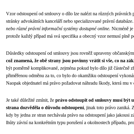
Vzor odstoupení od smlouvy o dílo lze nalézt na různých právních 
stránky advokátních kanceláří nebo specializované právní databáze
nebo různé právní informační systémy dostupné online.
Nicméně je 
protože každý případ má svá specifika a obecný vzor nemusí plně p
Důsledky odstoupení od smlouvy jsou rovněž upraveny občanský
což znamená, že obě strany jsou povinny vrátit si vše, co na zá
být poměrně komplikované, zejména pokud bylo dílo již částečně z
přiměřenou odměnu za to, co bylo do okamžiku odstoupení vykonán
Naopak objednatel má právo požadovat náhradu škody, která mu v 
Je také důležité zmínit, že
právo odstoupit od smlouvy musí být u
strana dozvěděla o důvodu odstoupení
, jinak toto právo zaniká. 
kdy by jedna ze stran nechávala právo na odstoupení jako jakousi zá
lhůty závisí na konkrétním typu porušení a okolnostech případu, p