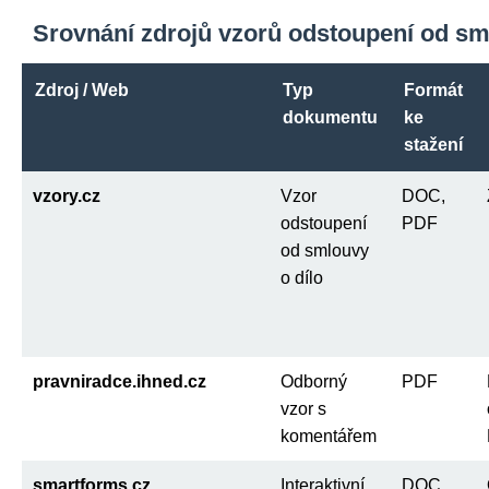
Srovnání zdrojů vzorů odstoupení od sm
Zdroj / Web
Typ
Formát
dokumentu
ke
stažení
vzory.cz
Vzor
DOC,
odstoupení
PDF
od smlouvy
o dílo
pravniradce.ihned.cz
Odborný
PDF
vzor s
komentářem
smartforms.cz
Interaktivní
DOC,