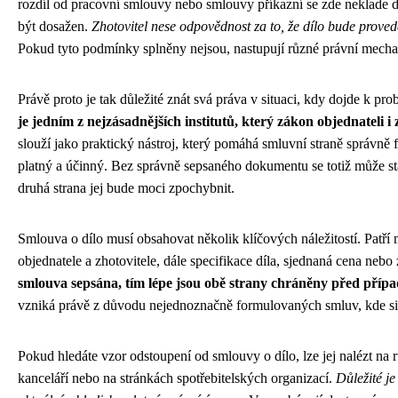
rozdíl od pracovní smlouvy nebo smlouvy příkazní se zde neklade d
být dosažen.
Zhotovitel nese odpovědnost za to, že dílo bude prov
Pokud tyto podmínky splněny nejsou, nastupují různé právní mechan
Právě proto je tak důležité znát svá práva v situaci, kdy dojde k p
je jedním z nejzásadnějších institutů, který zákon objednateli i 
slouží jako praktický nástroj, který pomáhá smluvní straně správně f
platný a účinný. Bez správně sepsaného dokumentu se totiž může st
druhá strana jej bude moci zpochybnit.
Smlouva o dílo musí obsahovat několik klíčových náležitostí. Patří 
objednatele a zhotovitele, dále specifikace díla, sjednaná cena nebo
smlouva sepsána, tím lépe jsou obě strany chráněny před příp
vzniká právě z důvodu nejednoznačně formulovaných smluv, kde si s
Pokud hledáte vzor odstoupení od smlouvy o dílo, lze jej nalézt n
kanceláří nebo na stránkách spotřebitelských organizací.
Důležité je