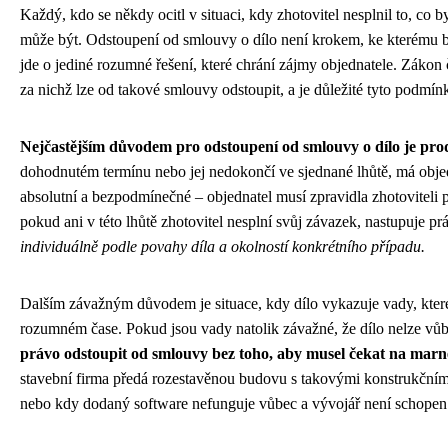
Každý, kdo se někdy ocitl v situaci, kdy zhotovitel nesplnil to, co by
může být. Odstoupení od smlouvy o dílo není krokem, ke kterému b
jde o jediné rozumné řešení, které chrání zájmy objednatele. Záko
za nichž lze od takové smlouvy odstoupit, a je důležité tyto podmín
Nejčastějším důvodem pro odstoupení od smlouvy o dílo je prodl
dohodnutém termínu nebo jej nedokončí ve sjednané lhůtě, má obje
absolutní a bezpodmínečné – objednatel musí zpravidla zhotoviteli 
pokud ani v této lhůtě zhotovitel nesplní svůj závazek, nastupuje p
individuálně podle povahy díla a okolností konkrétního případu.
Dalším závažným důvodem je situace, kdy dílo vykazuje vady, které
rozumném čase. Pokud jsou vady natolik závažné, že dílo nelze vůb
právo odstoupit od smlouvy bez toho, aby musel čekat na marn
stavební firma předá rozestavěnou budovu s takovými konstrukčními
nebo kdy dodaný software nefunguje vůbec a vývojář není schopen z