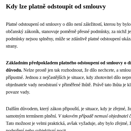
Kdy lze platně odstoupit od smlouvy
Platné odstoupení od smlouvy o dílo není záležitostí, kterou by by
občanský zákoník, stanovuje poměrně přesné podmínky, za nichž j
podmínky nejsou splněny, může se zdánlivě platné odstoupení ukáza
strany.
Základním předpokladem platného odstoupení od smlouvy o dí
důvodu.
Nelze prostě jen tak rozhodnout, že dílo nechcete, a smlou
přípustné. Jednou z nejčastějších je situace, kdy zhotovitel dílo n
objednatele vady neodstraní v přiměřené lhůtě. Právě tato lhůta je 
povaze vady.
Dalším důvodem, který zákon připouští, je situace, kdy je zřejmé, že
samotným termínem plnění.
V takovém případě nemusí objednatel če
Tato možnost je velmi praktická, avšak vyžaduje, aby bylo zřejmé, 
podezření nebo subjektivní pocit.