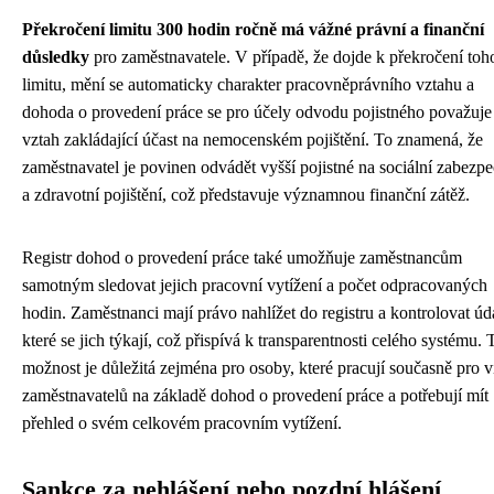
Překročení limitu 300 hodin ročně má vážné právní a finanční
důsledky
pro zaměstnavatele. V případě, že dojde k překročení toh
limitu, mění se automaticky charakter pracovněprávního vztahu a
dohoda o provedení práce se pro účely odvodu pojistného považuje
vztah zakládající účast na nemocenském pojištění. To znamená, že
zaměstnavatel je povinen odvádět vyšší pojistné na sociální zabezpe
a zdravotní pojištění, což představuje významnou finanční zátěž.
Registr dohod o provedení práce také umožňuje zaměstnancům
samotným sledovat jejich pracovní vytížení a počet odpracovaných
hodin. Zaměstnanci mají právo nahlížet do registru a kontrolovat úd
které se jich týkají, což přispívá k transparentnosti celého systému. 
možnost je důležitá zejména pro osoby, které pracují současně pro v
zaměstnavatelů na základě dohod o provedení práce a potřebují mít
přehled o svém celkovém pracovním vytížení.
Sankce za nehlášení nebo pozdní hlášení