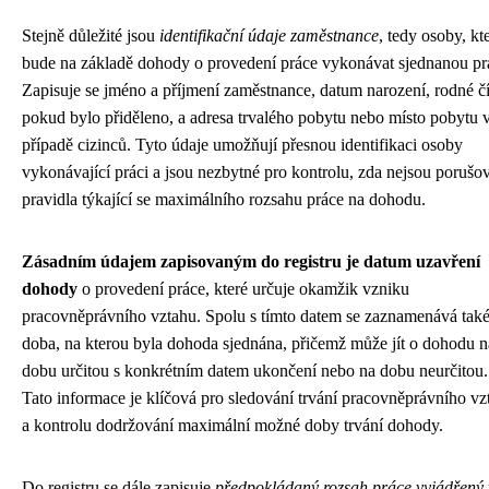
Stejně důležité jsou
identifikační údaje zaměstnance
, tedy osoby, kt
bude na základě dohody o provedení práce vykonávat sjednanou prá
Zapisuje se jméno a příjmení zaměstnance, datum narození, rodné čí
pokud bylo přiděleno, a adresa trvalého pobytu nebo místo pobytu 
případě cizinců. Tyto údaje umožňují přesnou identifikaci osoby
vykonávající práci a jsou nezbytné pro kontrolu, zda nejsou porušo
pravidla týkající se maximálního rozsahu práce na dohodu.
Zásadním údajem zapisovaným do registru je datum uzavření
dohody
o provedení práce, které určuje okamžik vzniku
pracovněprávního vztahu. Spolu s tímto datem se zaznamenává tak
doba, na kterou byla dohoda sjednána, přičemž může jít o dohodu n
dobu určitou s konkrétním datem ukončení nebo na dobu neurčitou.
Tato informace je klíčová pro sledování trvání pracovněprávního vz
a kontrolu dodržování maximální možné doby trvání dohody.
Do registru se dále zapisuje
předpokládaný rozsah práce vyjádřený 