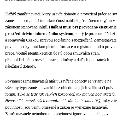
Každý zaměstnavatel, který uzavře dohodu o provedení práce se s
zaměstnancem, musí tuto skutečnost nahlásit příslušnému orgánu v
zákonem stanovené lhůtě.
Hlášení musí být provedeno elektroni
prostřednictvím informačního systému
, který je pro tento účel zř
a spravován Českou správou sociálního zabezpečení. Zaměstnavatel
povinen poskytnout kompletní informace o registru dohod o proved
práce, včetně identifikačních údajů obou smluvních stran,
předpokládaného rozsahu práce, odměny a dalších podstatných
náležitostí dohody.
Povinnost zaměstnavatelů hlásit uzavřené dohody se vztahuje na
všechny typy zaměstnavatelů bez ohledu na jejich velikost či právní
formu.
Týká se tedy jak velkých korporací, tak malých podnikatelů,
živnostníků, neziskových organizací i státních institucí
. Výjimky z té
povinnosti jsou velmi omezené a zákon je vymezuje taxativně.
Zaměstnavatelé nemohou tuto povinnost ignorovat ani delegovat na 