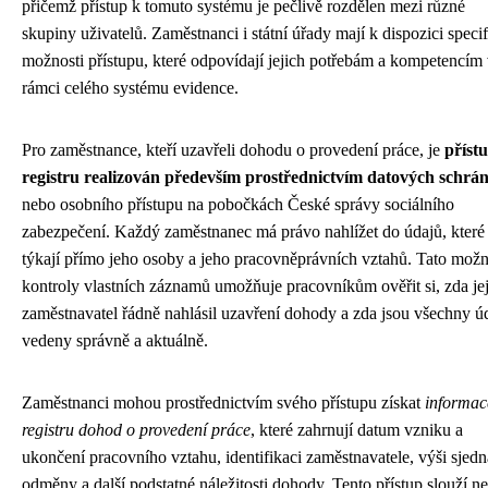
přičemž přístup k tomuto systému je pečlivě rozdělen mezi různé
skupiny uživatelů. Zaměstnanci i státní úřady mají k dispozici speci
možnosti přístupu, které odpovídají jejich potřebám a kompetencím
rámci celého systému evidence.
Pro zaměstnance, kteří uzavřeli dohodu o provedení práce, je
příst
registru realizován především prostřednictvím datových schrá
nebo osobního přístupu na pobočkách České správy sociálního
zabezpečení. Každý zaměstnanec má právo nahlížet do údajů, které
týkají přímo jeho osoby a jeho pracovněprávních vztahů. Tato možn
kontroly vlastních záznamů umožňuje pracovníkům ověřit si, zda je
zaměstnavatel řádně nahlásil uzavření dohody a zda jsou všechny ú
vedeny správně a aktuálně.
Zaměstnanci mohou prostřednictvím svého přístupu získat
informac
registru dohod o provedení práce
, které zahrnují datum vzniku a
ukončení pracovního vztahu, identifikaci zaměstnavatele, výši sjed
odměny a další podstatné náležitosti dohody. Tento přístup slouží n