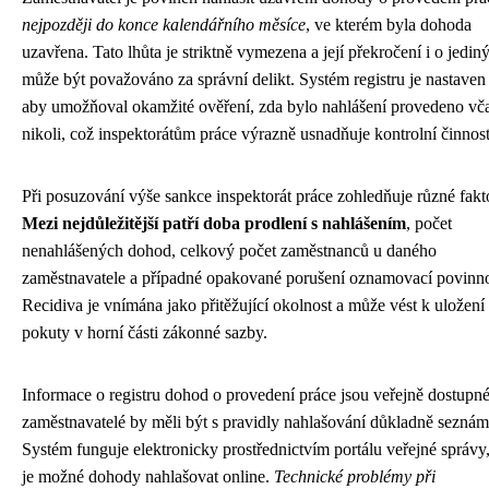
nejpozději do konce kalendářního měsíce
, ve kterém byla dohoda
uzavřena. Tato lhůta je striktně vymezena a její překročení i o jedin
může být považováno za správní delikt. Systém registru je nastaven 
aby umožňoval okamžité ověření, zda bylo nahlášení provedeno vča
nikoli, což inspektorátům práce výrazně usnadňuje kontrolní činnost
Při posuzování výše sankce inspektorát práce zohledňuje různé fakt
Mezi nejdůležitější patří doba prodlení s nahlášením
, počet
nenahlášených dohod, celkový počet zaměstnanců u daného
zaměstnavatele a případné opakované porušení oznamovací povinno
Recidiva je vnímána jako přitěžující okolnost a může vést k uložení
pokuty v horní části zákonné sazby.
Informace o registru dohod o provedení práce jsou veřejně dostupné
zaměstnavatelé by měli být s pravidly nahlašování důkladně seznám
Systém funguje elektronicky prostřednictvím portálu veřejné správy
je možné dohody nahlašovat online.
Technické problémy při