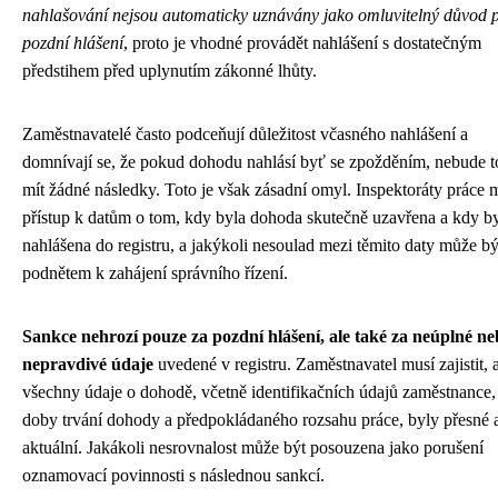
nahlašování nejsou automaticky uznávány jako omluvitelný důvod 
pozdní hlášení
, proto je vhodné provádět nahlášení s dostatečným
předstihem před uplynutím zákonné lhůty.
Zaměstnavatelé často podceňují důležitost včasného nahlášení a
domnívají se, že pokud dohodu nahlásí byť se zpožděním, nebude t
mít žádné následky. Toto je však zásadní omyl. Inspektoráty práce m
přístup k datům o tom, kdy byla dohoda skutečně uzavřena a kdy b
nahlášena do registru, a jakýkoli nesoulad mezi těmito daty může bý
podnětem k zahájení správního řízení.
Sankce nehrozí pouze za pozdní hlášení, ale také za neúplné n
nepravdivé údaje
uvedené v registru. Zaměstnavatel musí zajistit, 
všechny údaje o dohodě, včetně identifikačních údajů zaměstnance,
doby trvání dohody a předpokládaného rozsahu práce, byly přesné 
aktuální. Jakákoli nesrovnalost může být posouzena jako porušení
oznamovací povinnosti s následnou sankcí.