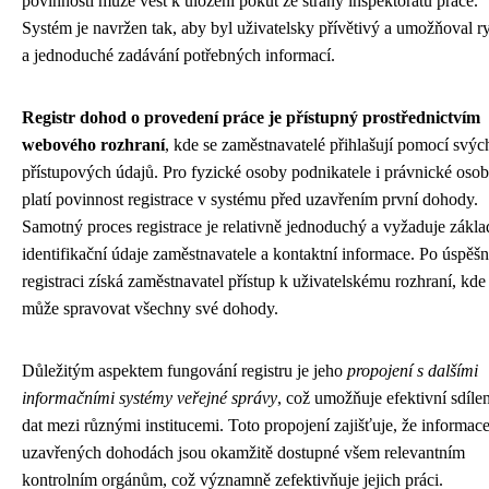
povinnosti může vést k uložení pokut ze strany inspektorátu práce.
Systém je navržen tak, aby byl uživatelsky přívětivý a umožňoval r
a jednoduché zadávání potřebných informací.
Registr dohod o provedení práce je přístupný prostřednictvím
webového rozhraní
, kde se zaměstnavatelé přihlašují pomocí svýc
přístupových údajů. Pro fyzické osoby podnikatele i právnické oso
platí povinnost registrace v systému před uzavřením první dohody.
Samotný proces registrace je relativně jednoduchý a vyžaduje zákla
identifikační údaje zaměstnavatele a kontaktní informace. Po úspěš
registraci získá zaměstnavatel přístup k uživatelskému rozhraní, kde
může spravovat všechny své dohody.
Důležitým aspektem fungování registru je jeho
propojení s dalšími
informačními systémy veřejné správy
, což umožňuje efektivní sdílen
dat mezi různými institucemi. Toto propojení zajišťuje, že informac
uzavřených dohodách jsou okamžitě dostupné všem relevantním
kontrolním orgánům, což významně zefektivňuje jejich práci.