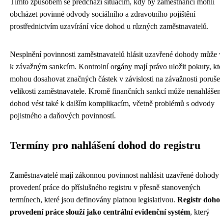
Tímto způsobem se předchází situacím, kdy by zaměstnanci mohli
obcházet povinné odvody sociálního a zdravotního pojištění
prostřednictvím uzavírání více dohod u různých zaměstnavatelů.
Nesplnění povinnosti zaměstnavatelů hlásit uzavřené dohody může 
k závažným sankcím. Kontrolní orgány mají právo uložit pokuty, kt
mohou dosahovat značných částek v závislosti na závažnosti poruše
velikosti zaměstnavatele. Kromě finančních sankcí může nenahlášen
dohod vést také k dalším komplikacím, včetně problémů s odvody
pojistného a daňových povinností.
Termíny pro nahlášení dohod do registru
Zaměstnavatelé mají zákonnou povinnost nahlásit uzavřené dohody
provedení práce do příslušného registru v přesně stanovených
termínech, které jsou definovány platnou legislativou.
Registr doho
provedení práce slouží jako centrální evidenční systém
, který