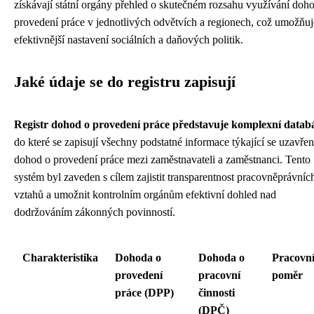
získávají státní orgány přehled o skutečném rozsahu využívání doh
provedení práce v jednotlivých odvětvích a regionech, což umožňuj
efektivnější nastavení sociálních a daňových politik.
Jaké údaje se do registru zapisují
Registr dohod o provedení práce představuje komplexní datab
do které se zapisují všechny podstatné informace týkající se uzavře
dohod o provedení práce mezi zaměstnavateli a zaměstnanci. Tento
systém byl zaveden s cílem zajistit transparentnost pracovněprávníc
vztahů a umožnit kontrolním orgánům efektivní dohled nad
dodržováním zákonných povinností.
Charakteristika
Dohoda o
Dohoda o
Pracovn
provedení
pracovní
poměr
práce (DPP)
činnosti
(DPČ)