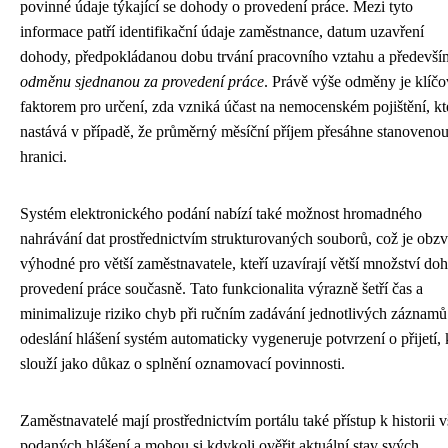
povinné údaje týkající se dohody o provedení práce. Mezi tyto
informace patří identifikační údaje zaměstnance, datum uzavření
dohody, předpokládanou dobu trvání pracovního vztahu a předevší
odměnu sjednanou za provedení práce
. Právě výše odměny je klíč
faktorem pro určení, zda vzniká účast na nemocenském pojištění, kt
nastává v případě, že průměrný měsíční příjem přesáhne stanoveno
hranici.
Systém elektronického podání nabízí také možnost hromadného
nahrávání dat prostřednictvím strukturovaných souborů, což je obzv
výhodné pro větší zaměstnavatele, kteří uzavírají větší množství do
provedení práce současně. Tato funkcionalita výrazně šetří čas a
minimalizuje riziko chyb při ručním zadávání jednotlivých záznamů
odeslání hlášení systém automaticky vygeneruje potvrzení o přijetí, 
slouží jako důkaz o splnění oznamovací povinnosti.
Zaměstnavatelé mají prostřednictvím portálu také přístup k historii 
podaných hlášení a mohou si kdykoli ověřit aktuální stav svých