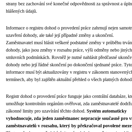
strany bez zachování své konečné odpovědnosti za správnost a úpln
hlášených údajů.
Informace o registru dohod o provedení práce zahrnují nejen samot
uzavření dohody, ale také její případné změny a ukončení.
Zaměstnavatel musí hlásit veškeré podstatné změny v průběhu trván
dohody, jako jsou změny v rozsahu práce, výši odměny nebo jiných
smluvních podmínkách. Rovněž je nutné nahlásit předčasné ukonče
dohody nebo její řádné skončení po dokončení sjednané práce. Tyt
informace musí být aktualizovány v registru v zákonem stanovenýc
termínech, aby byl zajištěn aktuální přehled o všech platných dohod
Registr dohod o provedení práce funguje jako centrální databáze, kt
umožňuje kontrolním orgánům ověřovat, zda zaměstnavatelé dodržu
zákonné limity pro uzavírání těchto dohod.
Systém automaticky
vyhodnocuje, zda jeden zaměstnanec nepracuje současně pro v
zaměstnavatelů v rozsahu, který by překračoval povolené meze