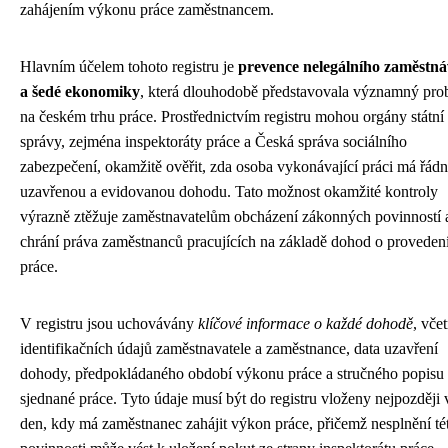
zahájením výkonu práce zaměstnancem.
Hlavním účelem tohoto registru je
prevence nelegálního zaměstná
a šedé ekonomiky
, která dlouhodobě představovala významný pro
na českém trhu práce. Prostřednictvím registru mohou orgány státní
správy, zejména inspektoráty práce a Česká správa sociálního
zabezpečení, okamžitě ověřit, zda osoba vykonávající práci má řád
uzavřenou a evidovanou dohodu. Tato možnost okamžité kontroly
výrazně ztěžuje zaměstnavatelům obcházení zákonných povinností 
chrání práva zaměstnanců pracujících na základě dohod o proveden
práce.
V registru jsou uchovávány
klíčové informace o každé dohodě
, vče
identifikačních údajů zaměstnavatele a zaměstnance, data uzavření
dohody, předpokládaného období výkonu práce a stručného popisu
sjednané práce. Tyto údaje musí být do registru vloženy nejpozději 
den, kdy má zaměstnanec zahájit výkon práce, přičemž nesplnění té