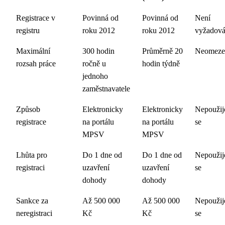
Registrace v
Povinná od
Povinná od
Není
registru
roku 2012
roku 2012
vyžadov
Maximální
300 hodin
Průměrně 20
Neomeze
rozsah práce
ročně u
hodin týdně
jednoho
zaměstnavatele
Způsob
Elektronicky
Elektronicky
Nepoužij
registrace
na portálu
na portálu
se
MPSV
MPSV
Lhůta pro
Do 1 dne od
Do 1 dne od
Nepoužij
registraci
uzavření
uzavření
se
dohody
dohody
Sankce za
Až 500 000
Až 500 000
Nepoužij
neregistraci
Kč
Kč
se