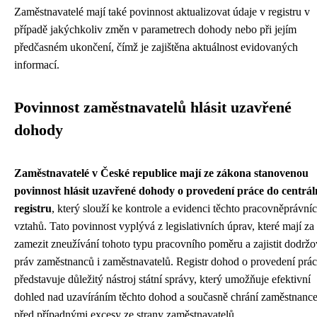
Zaměstnavatelé mají také povinnost aktualizovat údaje v registru v
případě jakýchkoliv změn v parametrech dohody nebo při jejím
předčasném ukončení, čímž je zajištěna aktuálnost evidovaných
informací.
Povinnost zaměstnavatelů hlásit uzavřené
dohody
Zaměstnavatelé v České republice mají ze zákona stanovenou
povinnost hlásit uzavřené dohody o provedení práce do centrál
registru
, který slouží ke kontrole a evidenci těchto pracovněprávní
vztahů. Tato povinnost vyplývá z legislativních úprav, které mají za 
zamezit zneužívání tohoto typu pracovního poměru a zajistit dodržo
práv zaměstnanců i zaměstnavatelů. Registr dohod o provedení prá
představuje důležitý nástroj státní správy, který umožňuje efektivní
dohled nad uzavíráním těchto dohod a současně chrání zaměstnanc
před případnými excesy ze strany zaměstnavatelů.