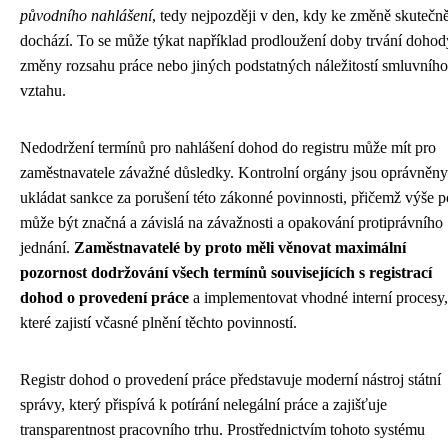
původního nahlášení
, tedy nejpozději v den, kdy ke změně skutečn
dochází. To se může týkat například prodloužení doby trvání dohod
změny rozsahu práce nebo jiných podstatných náležitostí smluvního
vztahu.
Nedodržení termínů pro nahlášení dohod do registru může mít pro
zaměstnavatele závažné důsledky. Kontrolní orgány jsou oprávněny
ukládat sankce za porušení této zákonné povinnosti, přičemž výše 
může být značná a závislá na závažnosti a opakování protiprávního
jednání.
Zaměstnavatelé by proto měli věnovat maximální
pozornost dodržování všech termínů souvisejících s registrací
dohod o provedení práce
a implementovat vhodné interní procesy,
které zajistí včasné plnění těchto povinností.
Registr dohod o provedení práce představuje moderní nástroj státní
správy, který přispívá k potírání nelegální práce a zajišťuje
transparentnost pracovního trhu. Prostřednictvím tohoto systému