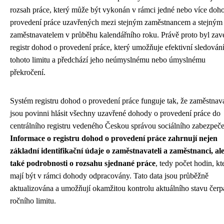
rozsah práce, který může být vykonán v rámci jedné nebo více doh
provedení práce uzavřených mezi stejným zaměstnancem a stejným
zaměstnavatelem v průběhu kalendářního roku. Právě proto byl za
registr dohod o provedení práce, který umožňuje efektivní sledován
tohoto limitu a předchází jeho neúmyslnému nebo úmyslnému
překročení.
Systém registru dohod o provedení práce funguje tak, že zaměstnav
jsou povinni hlásit všechny uzavřené dohody o provedení práce do
centrálního registru vedeného Českou správou sociálního zabezpeče
Informace o registru dohod o provedení práce zahrnují nejen
základní identifikační údaje o zaměstnavateli a zaměstnanci, al
také podrobnosti o rozsahu sjednané práce
, tedy počet hodin, kt
mají být v rámci dohody odpracovány. Tato data jsou průběžně
aktualizována a umožňují okamžitou kontrolu aktuálního stavu čerp
ročního limitu.