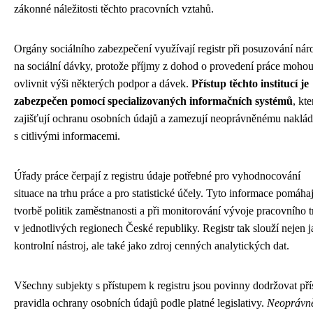
zákonné náležitosti těchto pracovních vztahů.
Orgány sociálního zabezpečení využívají registr při posuzování nár
na sociální dávky, protože příjmy z dohod o provedení práce moho
ovlivnit výši některých podpor a dávek.
Přístup těchto institucí je
zabezpečen pomocí specializovaných informačních systémů
, kte
zajišťují ochranu osobních údajů a zamezují neoprávněnému naklád
s citlivými informacemi.
Úřady práce čerpají z registru údaje potřebné pro vyhodnocování
situace na trhu práce a pro statistické účely. Tyto informace pomáhaj
tvorbě politik zaměstnanosti a při monitorování vývoje pracovního t
v jednotlivých regionech České republiky. Registr tak slouží nejen 
kontrolní nástroj, ale také jako zdroj cenných analytických dat.
Všechny subjekty s přístupem k registru jsou povinny dodržovat pří
pravidla ochrany osobních údajů podle platné legislativy.
Neoprávn