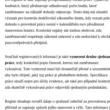
hodinách
, který představuje odhadovaný počet hodin, které
zaměstnanec na základě dohody odpracuje. Tento údaj má zásadní
význam pro kontrolu dodržování zákonného limitu, kdy rozsah prác
dohodu o provedení práce nesmí v kalendářním roce přesáhnout
stanovenou hranici. Kontrolní orgány tak mohou sledovat, zda
zaměstnavatel respektuje zákonná omezení a zda nedochází k obch
pracovněprávních předpisů.
Součástí registrovaných informací je také
vymezení druhu sjedna
práce
, tedy konkrétní popis činnosti, kterou má zaměstnanec
vykonávat. Toto vymezení musí být dostatečně přesné a srozumiteln
aby bylo zřejmé, jaký typ práce je předmětem dohody. Specifikace
práce slouží nejen pro účely evidence, ale také pro případné kontrol
zda skutečně vykonávaná práce odpovídá sjednaným podmínkám.
Registr obsahuje rovněž údaje o
sjednané odměně za provedenou p
přičemž se zapisuje způsob jejího stanovení a výše. Tato informace 