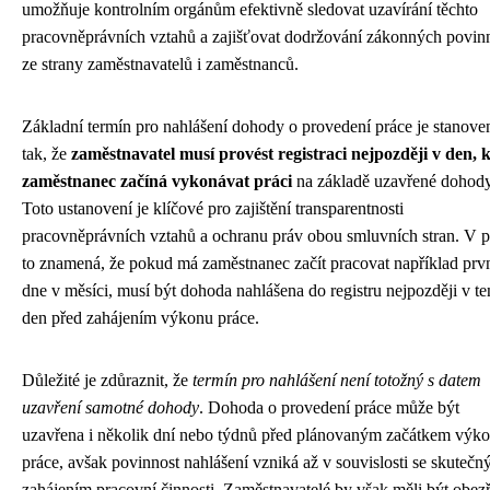
umožňuje kontrolním orgánům efektivně sledovat uzavírání těchto
pracovněprávních vztahů a zajišťovat dodržování zákonných povinn
ze strany zaměstnavatelů i zaměstnanců.
Základní termín pro nahlášení dohody o provedení práce je stanove
tak, že
zaměstnavatel musí provést registraci nejpozději v den, 
zaměstnanec začíná vykonávat práci
na základě uzavřené dohody
Toto ustanovení je klíčové pro zajištění transparentnosti
pracovněprávních vztahů a ochranu práv obou smluvních stran. V p
to znamená, že pokud má zaměstnanec začít pracovat například prv
dne v měsíci, musí být dohoda nahlášena do registru nejpozději v te
den před zahájením výkonu práce.
Důležité je zdůraznit, že
termín pro nahlášení není totožný s datem
uzavření samotné dohody
. Dohoda o provedení práce může být
uzavřena i několik dní nebo týdnů před plánovaným začátkem výk
práce, avšak povinnost nahlášení vzniká až v souvislosti se skuteč
zahájením pracovní činnosti. Zaměstnavatelé by však měli být obezř