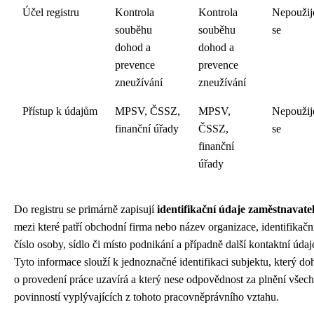
Účel registru
Kontrola
Kontrola
Nepoužij
souběhu
souběhu
se
dohod a
dohod a
prevence
prevence
zneužívání
zneužívání
Přístup k údajům
MPSV, ČSSZ,
MPSV,
Nepoužij
finanční úřady
ČSSZ,
se
finanční
úřady
Do registru se primárně zapisují
identifikační údaje zaměstnavate
mezi které patří obchodní firma nebo název organizace, identifikačn
číslo osoby, sídlo či místo podnikání a případně další kontaktní údaj
Tyto informace slouží k jednoznačné identifikaci subjektu, který d
o provedení práce uzavírá a který nese odpovědnost za plnění všech
povinností vyplývajících z tohoto pracovněprávního vztahu.