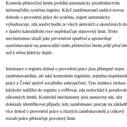
Kontrola překročení limitu probíhá automaticky prostřednictvím
informačního systému registru. Když zaměstnavatel zadává novou
dohodu o provedení práce do systému, registr automaticky
vyhodnocuje, zda součet hodin ze všech aktivních a ukončených d
v daném kalendářním roce nepřekračuje stanovený limit.
Tento
mechanismus slouží jako preventivní opatření a upozorňuje
zaměstnavatele na potenciální riziko překročení limitu ještě před tím
než k němu fakticky dojde
.
Informace o registru dohod o provedení práce jsou přístupné nejen
zaměstnavatelům, ale také kontrolním orgánům, zejména inspektor
práce a České správě sociálního zabezpečení. Tyto instituce mohou
kdykoliv nahlížet do registru a ověřovat, zda nedochází k porušován
zákonných limitů. Kontrolní mechanismy jsou nastaveny tak, aby
dokázaly identifikovat případy, kdy zaměstnanec pracuje na základě
více dohod o provedení práce u různých zaměstnavatelů a celkový
rozsah práce překračuje povolený limit.