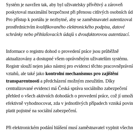
Systém je navržen tak, aby byl uživatelsky přívětivý a zároveň
poskytoval maximální bezpečnost při přenosu citlivých osobních úd
Pro přístup k portálu je nezbytné, aby se zaměstnavatel autentizoval
prostřednictvím
kvalifikovaného elektronického podpisu, datové
schránky nebo přihlašovacích údajů s dvoufaktorovou autentizací
.
Informace o registru dohod o provedení práce jsou průběžně
aktualizovány a dostupné všem oprávněným uživatelům systému.
Registr slouží nejen jako nástroj pro evidenci těchto pracovněprávn
vztahů, ale také jako
kontrolní mechanismus pro zajištění
transparentnosti
a předcházení možným zneužitím. Díky
centralizované evidenci má Česká správa sociálního zabezpečení
přehled o všech aktivních dohodách o provedení práce, což jí umož
efektivně vyhodnocovat, zda v jednotlivých případech vzniká povin
platit pojistné na sociální zabezpečení.
Při elektronickém podání hlášení musí zaměstnavatel vyplnit všech