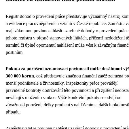
Registr dohod o provedení práce představuje významný nástroj kon
a evidence pracovněprávních vztahů v České republice. Zaměstnava
mají zákonnou povinnost hlásit uzavřené dohody o provedení práce
tohoto registru v přesně stanovených lhůtách, přičemž nedodržení t
termínů či úplné opomenutí nahlášení může vést k závažným finan
postihům.
Pokuta za porušení oznamovací povinnosti může dosáhnout výš
300 000 korun
, což představuje značnou finanční zátěž zejména pr
menší podnikatele a živnostníky. Inspektoráty práce provádějí
pravidelné kontroly dodržování této povinnosti a při zjištění nedost
neváhají s uložením sankce. Výše konkrétní pokuty se odvíjí od
závažnosti porušení, délky prodlení s nahlášením a dalších okolnost
případu.
Zaměstnavatel je povinen nahlásit uzavření dohody o provedení prá