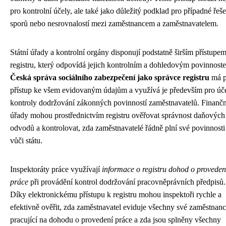
pro kontrolní účely, ale také jako důležitý podklad pro případné řeše
sporů nebo nesrovnalostí mezi zaměstnancem a zaměstnavatelem.
Státní úřady a kontrolní orgány disponují podstatně širším přístupe
registru, který odpovídá jejich kontrolním a dohledovým povinnost
Česká správa sociálního zabezpečení jako správce registru
má p
přístup ke všem evidovaným údajům a využívá je především pro úč
kontroly dodržování zákonných povinností zaměstnavatelů. Finančn
úřady mohou prostřednictvím registru ověřovat správnost daňových
odvodů a kontrolovat, zda zaměstnavatelé řádně plní své povinnosti
vůči státu.
Inspektoráty práce využívají
informace o registru dohod o proveden
práce
při provádění kontrol dodržování pracovněprávních předpisů.
Díky elektronickému přístupu k registru mohou inspektoři rychle a
efektivně ověřit, zda zaměstnavatel eviduje všechny své zaměstnan
pracující na dohodu o provedení práce a zda jsou splněny všechny