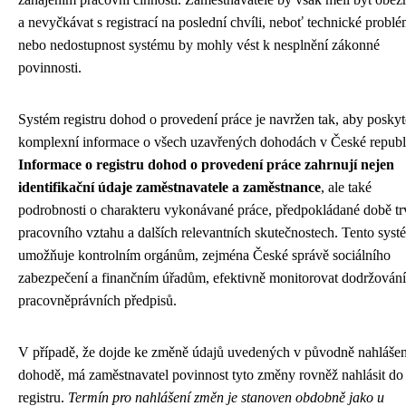
a nevyčkávat s registrací na poslední chvíli, neboť technické probl
nebo nedostupnost systému by mohly vést k nesplnění zákonné
povinnosti.
Systém registru dohod o provedení práce je navržen tak, aby posky
komplexní informace o všech uzavřených dohodách v České republ
Informace o registru dohod o provedení práce zahrnují nejen
identifikační údaje zaměstnavatele a zaměstnance
, ale také
podrobnosti o charakteru vykonávané práce, předpokládané době tr
pracovního vztahu a dalších relevantních skutečnostech. Tento syst
umožňuje kontrolním orgánům, zejména České správě sociálního
zabezpečení a finančním úřadům, efektivně monitorovat dodržování
pracovněprávních předpisů.
V případě, že dojde ke změně údajů uvedených v původně nahláše
dohodě, má zaměstnavatel povinnost tyto změny rovněž nahlásit do
registru.
Termín pro nahlášení změn je stanoven obdobně jako u