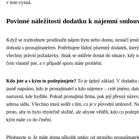
v tom vyzná.
Povinné náležitosti dodatku k nájemní smlou
Když se rozhodnete prodloužit nájem bytu nebo domu, nestačí jenús
dohoda s pronajímatelem. Potřebujete řádný písemný dodatek, který
všechny právní požadavky. Jinak se můžete dostat do situace, kdy n
čem vlastně jste, a v případě sporu máte problém.
Kdo jste a s kým to podepisujete?
To je úplný základ. V dodatku 
jasně napsáno, kdo je pronajímatel a kdo nájemce – celé jméno, da
narození, kde bydlíte. Pokud pronajímá firma, pak její přesný název
adresa sídla. Všechno musí sedět s tím, co je v původní smlouvě. Ne
proto, aby to bylo zbytečně složité, ale abyste věděli, kdo co podepi
kým máte co do činění.
Představte si, že máte doma několik smluv od stejného pronajímatel