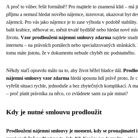
A proč to vůbec řešit formálně? Pro majitele to znamená klid – má ji
příjmu a nemusí hledat nového nájemce, inzerovat, ukazovat byt de
zájemců. Pro vás jako nájemce je to zase výhoda v podobě stability
balit krabice, stěhovat se, měnit trvalé bydliště nebo hledat nové mís
životu.
Vzor prodloužení nájemní smlouvy zdarma
najdete snad
internetu – na právních portálech nebo specializovaných stránkách.
tomu máte jistotu, že v dokumentu nebude chybět nic podstatného.
Někdy stačí opravdu málo na to, aby život běžel hladce dál.
Prodlo
nájemní smlouvy vzor zdarma
hledá spousta lidí právě proto, že c
vyřešit situaci rychle, jednoduše a bez zbytečných komplikací. A ma
– proč platit právníka za něco, co zvládnete sami za pár minut?
Kdy je nutné smlouvu prodloužit
Prodloužení nájemní smlouvy je moment, kdy se pronajímatel 