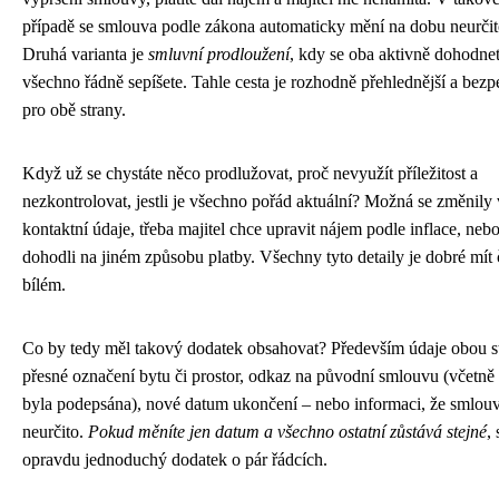
případě se smlouva podle zákona automaticky mění na dobu neurčit
Druhá varianta je
smluvní prodloužení
, kdy se oba aktivně dohodnet
všechno řádně sepíšete. Tahle cesta je rozhodně přehlednější a bezp
pro obě strany.
Když už se chystáte něco prodlužovat, proč nevyužít příležitost a
nezkontrolovat, jestli je všechno pořád aktuální? Možná se změnily
kontaktní údaje, třeba majitel chce upravit nájem podle inflace, nebo
dohodli na jiném způsobu platby. Všechny tyto detaily je dobré mít 
bílém.
Co by tedy měl takový dodatek obsahovat? Především údaje obou s
přesné označení bytu či prostor, odkaz na původní smlouvu (včetně 
byla podepsána), nové datum ukončení – nebo informaci, že smlouv
neurčito.
Pokud měníte jen datum a všechno ostatní zůstává stejné
, 
opravdu jednoduchý dodatek o pár řádcích.