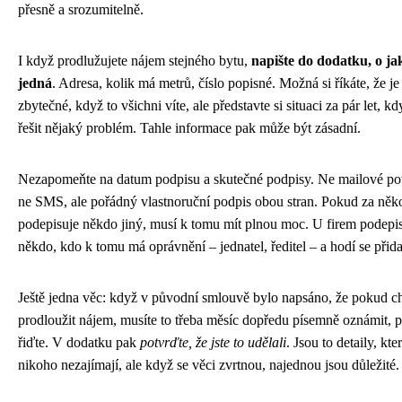
přesně a srozumitelně.
I když prodlužujete nájem stejného bytu,
napište do dodatku, o ja
jedná
. Adresa, kolik má metrů, číslo popisné. Možná si říkáte, že je
zbytečné, když to všichni víte, ale představte si situaci za pár let, k
řešit nějaký problém. Tahle informace pak může být zásadní.
Nezapomeňte na datum podpisu a skutečné podpisy. Ne mailové pot
ne SMS, ale pořádný vlastnoruční podpis obou stran. Pokud za něk
podepisuje někdo jiný, musí k tomu mít plnou moc. U firem podepi
někdo, kdo k tomu má oprávnění – jednatel, ředitel – a hodí se přida
Ještě jedna věc: když v původní smlouvě bylo napsáno, že pokud c
prodloužit nájem, musíte to třeba měsíc dopředu písemně oznámit, p
řiďte. V dodatku pak
potvrďte, že jste to udělali
. Jsou to detaily, kte
nikoho nezajímají, ale když se věci zvrtnou, najednou jsou důležité.