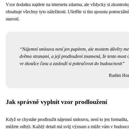
Vzor dodatku najdete na internetu zdarma, ale vždycky si zkontroluj
obsahuje všechny tyto náležitosti. Ušetříte si tím spoustu potenciáln
starostí.
Nájemní smlouva není jen papírem, ale mostem důvěry me
dvěma stranami, a její prodloužení znamená, že tento most o
ve zkoušce času a zaslouží si pokračovat do budoucnosti
Radim Hor
Jak správně vyplnit vzor prodloužení
Když se chystáte prodloužit nájemní smlouvu, není to jen formalita,
můžete odbýt. Každý detail má svůj význam a může vám v budoucnu