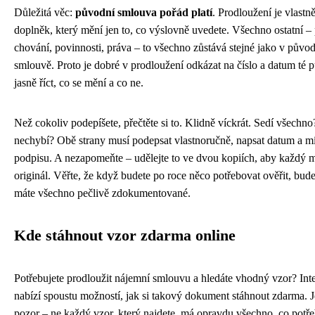
Důležitá věc:
původní smlouva pořád platí
. Prodloužení je vlastně
doplněk, který mění jen to, co výslovně uvedete. Všechno ostatní – 
chování, povinnosti, práva – to všechno zůstává stejné jako v půvo
smlouvě. Proto je dobré v prodloužení odkázat na číslo a datum té 
jasně říct, co se mění a co ne.
Než cokoliv podepíšete, přečtěte si to. Klidně víckrát. Sedí všechno
nechybí? Obě strany musí podepsat vlastnoručně, napsat datum a m
podpisu. A nezapomeňte – udělejte to ve dvou kopiích, aby každý m
originál. Věřte, že když budete po roce něco potřebovat ověřit, budet
máte všechno pečlivě zdokumentované.
Kde stáhnout vzor zdarma online
Potřebujete prodloužit nájemní smlouvu a hledáte vhodný vzor? Int
nabízí spoustu možností, jak si takový dokument stáhnout zdarma. 
pozor – ne každý vzor, který najdete, má opravdu všechno, co potře