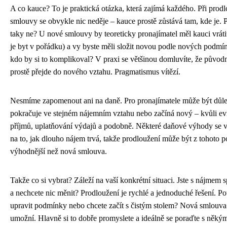
A co kauce? To je praktická otázka, která zajímá každého. Při prod
smlouvy se obvykle nic neděje – kauce prostě zůstává tam, kde je. 
taky ne? U nové smlouvy by teoreticky pronajímatel měl kauci vrát
je byt v pořádku) a vy byste měli složit novou podle nových podmí
kdo by si to komplikoval? V praxi se většinou domluvíte, že původ
prostě přejde do nového vztahu. Pragmatismus vítězí.
Nesmíme zapomenout ani na daně. Pro pronajímatele může být důleži
pokračuje ve stejném nájemním vztahu nebo začíná nový – kvůli ev
příjmů, uplatňování výdajů a podobně. Některé daňové výhody se v
na to, jak dlouho nájem trvá, takže prodloužení může být z tohoto 
výhodnější než nová smlouva.
Takže co si vybrat? Záleží na vaší konkrétní situaci. Jste s nájmem 
a nechcete nic měnit? Prodloužení je rychlé a jednoduché řešení. Po
upravit podmínky nebo chcete začít s čistým stolem? Nová smlouva
umožní. Hlavně si to dobře promyslete a ideálně se poraďte s něký