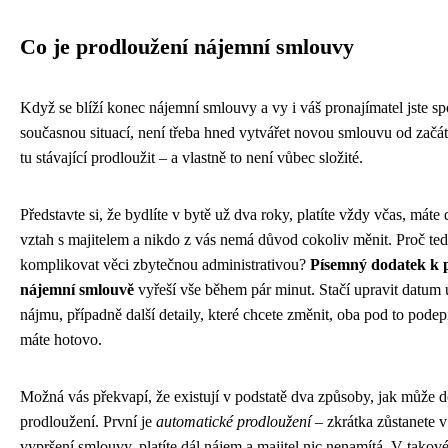
Co je prodloužení nájemní smlouvy
Když se blíží konec nájemní smlouvy a vy i váš pronajímatel jste sp
současnou situací, není třeba hned vytvářet novou smlouvu od začát
tu stávající prodloužit – a vlastně to není vůbec složité.
Představte si, že bydlíte v bytě už dva roky, platíte vždy včas, máte
vztah s majitelem a nikdo z vás nemá důvod cokoliv měnit. Proč te
komplikovat věci zbytečnou administrativou?
Písemný dodatek k 
nájemní smlouvě
vyřeší vše během pár minut. Stačí upravit datum
nájmu, případně další detaily, které chcete změnit, oba pod to podep
máte hotovo.
Možná vás překvapí, že existují v podstatě dva způsoby, jak může do
prodloužení. První je
automatické prodloužení
– zkrátka zůstanete v
vypršení smlouvy, platíte dál nájem a majitel nic nenamítá. V tako