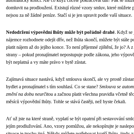
automaticky končí. Ale co když chcete pokračovat dál? Pak se můž
domluvit na prodloužení. Existují různé vzory smluv, které můžete p
nejsou za ně žádné peníze. Stačí si je jen upravit podle vaší situace.
Nedodržení výpovědní lhůty může být pořádně drahé
. Když se 
nájemce rozhodnete odejít dřív, než lhůta skončí, můžete být stále p
platit nájem až do jejího konce. To není příjemné zjištění, že jo? A 
strany – pokud pronajímatel nepostupuje podle zákona, jeho výpo
být neplatná a vy máte právo v bytě zůstat.
Zajímavá situace nastává, když smlouva skončí, ale vy prostě zůsta
bydlet a pronajímatel s tím souhlasí. Co se stane?
Smlouva se autom
změní na dobu neurčitou
a začnou platit všechna pravidla včetně těc
měsíců výpovědní lhůty. Tohle se stává častěji, než byste čekali.
Ať už jste na které straně, vyplatí se být opatrní při sestavování sm
jejím prodlužování. Ano, vzory pomůžou, ale nekopírujte je naslep
situace je trochu jiná. Někdy můžete potřebovat kratší lhůtu, jindy z