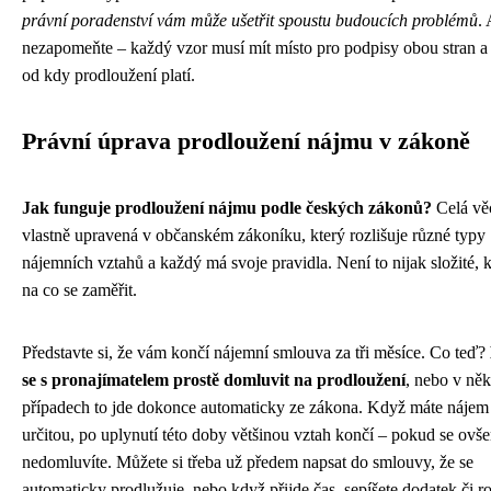
právní poradenství vám může ušetřit spoustu budoucích problémů
. 
nezapomeňte – každý vzor musí mít místo pro podpisy obou stran a
od kdy prodloužení platí.
Právní úprava prodloužení nájmu v zákoně
Jak funguje prodloužení nájmu podle českých zákonů?
Celá věc
vlastně upravená v občanském zákoníku, který rozlišuje různé typy
nájemních vztahů a každý má svoje pravidla. Není to nijak složité, k
na co se zaměřit.
Představte si, že vám končí nájemní smlouva za tři měsíce. Co teď?
se s pronajímatelem prostě domluvit na prodloužení
, nebo v něk
případech to jde dokonce automaticky ze zákona. Když máte nájem
určitou, po uplynutí této doby většinou vztah končí – pokud se ovš
nedomluvíte. Můžete si třeba už předem napsat do smlouvy, že se
automaticky prodlužuje, nebo když přijde čas, sepíšete dodatek či 