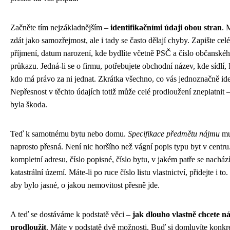
Začněte tím nejzákladnějším –
identifikačními údaji obou stran
. 
zdát jako samozřejmost, ale i tady se často dělají chyby. Zapište cel
příjmení, datum narození, kde bydlíte včetně PSČ a číslo občanské
průkazu. Jedná-li se o firmu, potřebujete obchodní název, kde sídlí,
kdo má právo za ni jednat. Zkrátka všechno, co vás jednoznačně ide
Nepřesnost v těchto údajích totiž může celé prodloužení zneplatnit –
byla škoda.
Teď k samotnému bytu nebo domu.
Specifikace předmětu nájmu
mu
naprosto přesná. Není nic horšího než vágní popis typu byt v centr
kompletní adresu, číslo popisné, číslo bytu, v jakém patře se nachází
katastrální území. Máte-li po ruce číslo listu vlastnictví, přidejte i to.
aby bylo jasné, o jakou nemovitost přesně jde.
A teď se dostáváme k podstatě věci –
jak dlouho vlastně chcete n
prodloužit
. Máte v podstatě dvě možnosti. Buď si domluvíte konkr