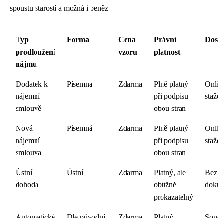
spoustu starostí a možná i peněz.
Typ
Forma
Cena
Právní
Dos
prodloužení
vzoru
platnost
nájmu
Dodatek k
Písemná
Zdarma
Plně platný
Onl
nájemní
při podpisu
staž
smlouvě
obou stran
Nová
Písemná
Zdarma
Plně platný
Onl
nájemní
při podpisu
staž
smlouva
obou stran
Ústní
Ústní
Zdarma
Platný, ale
Bez
dohoda
obtížně
dok
prokazatelný
Automatické
Dle původní
Zdarma
Platný
Sou