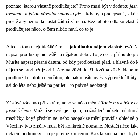
poznáte, kterou vlastně prodlužujete? Proto musí být v dodatku
jasn
uvedeno, o jakou původní smlouvu jde
– kdy byla podepsaná, jaké m
prostě aby nemohla nastat žádná zámena. Bez tohoto odkazu vlastn
prodlužujete něco, o čem nikdo neví, co to je.
A teď k tomu nejdůležitějšímu –
jak dlouho nájem vlastně trvá
. N
napsat prodlužujeme ještě na nějakou dobu. To je cesta přímo do p
Musíte napsat přesné datum, od kdy prodloužení platí, a hlavně do 
nájem se prodlužuje od 1. června 2024 do 31. května 2026. Nebo 
prodloužit na dobu neurčitou, ale pak musíte uvést výpovědní lhůty
asi do léta nebo ještě na pár let – to právně neobstojí.
Zůstává všechno při starém, nebo se něco mění?
Tohle musí být v d
jasně řečeno
. Možná se zvyšuje nájem, možná teď můžete mít domá
mazlíčky, když předtím ne, nebo naopak se mění pravidla ohledně p
Všechny tyto změny musí být konkrétně popsané. Nestačí něco jak
některé podmínky – to je právně k ničemu. Každá změna musí být 