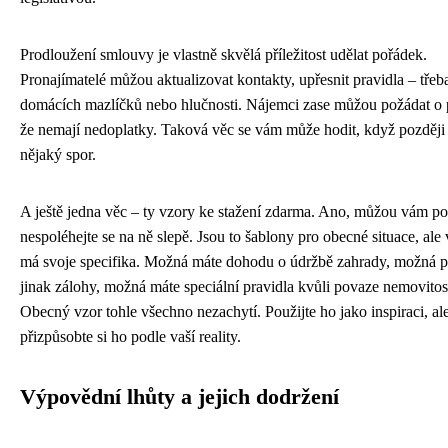
Prodloužení smlouvy je vlastně skvělá příležitost udělat pořádek.
Pronajímatelé můžou aktualizovat kontakty, upřesnit pravidla – třeb
domácích mazlíčků nebo hlučnosti. Nájemci zase můžou požádat o 
že nemají nedoplatky. Taková věc se vám může hodit, když později
nějaký spor.
A ještě jedna věc – ty vzory ke stažení zdarma. Ano, můžou vám po
nespoléhejte se na ně slepě. Jsou to šablony pro obecné situace, ale
má svoje specifika. Možná máte dohodu o údržbě zahrady, možná pl
jinak zálohy, možná máte speciální pravidla kvůli povaze nemovitost
Obecný vzor tohle všechno nezachytí. Použijte ho jako inspiraci, al
přizpůsobte si ho podle vaší reality.
Výpovědní lhůty a jejich dodržení