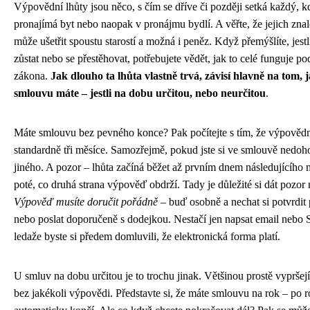
Výpovědní lhůty jsou něco, s čím se dříve či později setká každý, k
pronajímá byt nebo naopak v pronájmu bydlí. A věřte, že jejich zna
může ušetřit spoustu starostí a možná i peněz. Když přemýšlíte, jestl
zůstat nebo se přestěhovat, potřebujete vědět, jak to celé funguje po
zákona.
Jak dlouho ta lhůta vlastně trvá, závisí hlavně na tom, 
smlouvu máte – jestli na dobu určitou, nebo neurčitou
.
Máte smlouvu bez pevného konce? Pak počítejte s tím, že výpovědní
standardně tři měsíce. Samozřejmě, pokud jste si ve smlouvě nedoh
jiného. A pozor – lhůta začíná běžet až prvním dnem následujícího 
poté, co druhá strana výpověď obdrží. Tady je důležité si dát pozor
Výpověď musíte doručit pořádně
– buď osobně a nechat si potvrdit 
nebo poslat doporučeně s dodejkou. Nestačí jen napsat email nebo
ledaže byste si předem domluvili, že elektronická forma platí.
U smluv na dobu určitou je to trochu jinak. Většinou prostě vypršej
bez jakékoli výpovědi. Představte si, že máte smlouvu na rok – po r