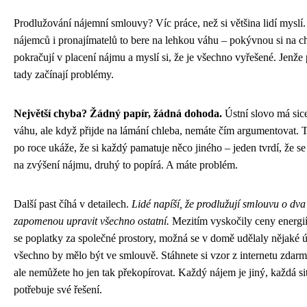
Prodlužování nájemní smlouvy? Víc práce, než si většina lidí myslí
nájemců i pronajímatelů to bere na lehkou váhu – pokývnou si na c
pokračují v placení nájmu a myslí si, že je všechno vyřešené. Jenže
tady začínají problémy.
Největší chyba? Žádný papír, žádná dohoda.
Ústní slovo má sic
váhu, ale když přijde na lámání chleba, nemáte čím argumentovat. 
po roce ukáže, že si každý pamatuje něco jiného – jeden tvrdí, že se
na zvýšení nájmu, druhý to popírá. A máte problém.
Další past číhá v detailech.
Lidé napíší, že prodlužují smlouvu o dva 
zapomenou upravit všechno ostatní.
Mezitím vyskočily ceny energií
se poplatky za společné prostory, možná se v domě udělaly nějaké 
všechno by mělo být ve smlouvě. Stáhnete si vzor z internetu zdarma
ale nemůžete ho jen tak překopírovat. Každý nájem je jiný, každá si
potřebuje své řešení.