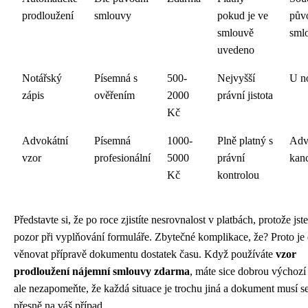
prodloužení
smlouvy
pokud je ve
pův
smlouvě
sml
uvedeno
Notářský
Písemná s
500-
Nejvyšší
U n
zápis
ověřením
2000
právní jistota
Kč
Advokátní
Písemná
1000-
Plně platný s
Adv
vzor
profesionální
5000
právní
kanc
Kč
kontrolou
Představte si, že po roce zjistíte nesrovnalost v platbách, protože jste
pozor při vyplňování formuláře. Zbytečné komplikace, že? Proto je 
věnovat přípravě dokumentu dostatek času. Když používáte
vzor
prodloužení nájemní smlouvy zdarma
, máte sice dobrou výchozí 
ale nezapomeňte, že každá situace je trochu jiná a dokument musí s
přesně na váš případ.