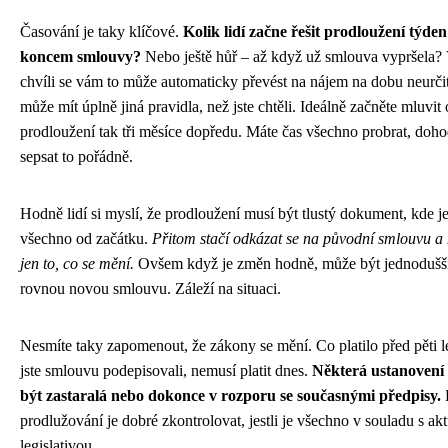
Časování je taky klíčové.
Kolik lidí začne řešit prodloužení týde
koncem smlouvy?
Nebo ještě hůř – až když už smlouva vypršela? 
chvíli se vám to může automaticky převést na nájem na dobu neurči
může mít úplně jiná pravidla, než jste chtěli. Ideálně začněte mluvit 
prodloužení tak tři měsíce dopředu. Máte čas všechno probrat, doho
sepsat to pořádně.
Hodně lidí si myslí, že prodloužení musí být tlustý dokument, kde j
všechno od začátku.
Přitom stačí odkázat se na původní smlouvu a
jen to, co se mění.
Ovšem když je změn hodně, může být jednodušší
rovnou novou smlouvu. Záleží na situaci.
Nesmíte taky zapomenout, že zákony se mění. Co platilo před pěti l
jste smlouvu podepisovali, nemusí platit dnes.
Některá ustanoven
být zastaralá nebo dokonce v rozporu se současnými předpisy.
prodlužování je dobré zkontrolovat, jestli je všechno v souladu s akt
legislativou.