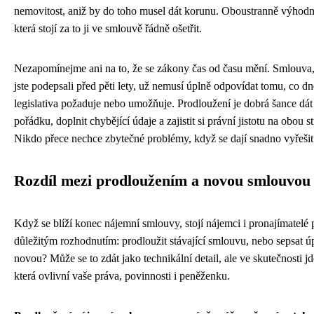
nemovitost, aniž by do toho musel dát korunu. Oboustranně výhodná
která stojí za to ji ve smlouvě řádně ošetřit.
Nezapomínejme ani na to, že se zákony čas od času mění. Smlouva,
jste podepsali před pěti lety, už nemusí úplně odpovídat tomu, co dn
legislativa požaduje nebo umožňuje. Prodloužení je dobrá šance dát
pořádku, doplnit chybějící údaje a zajistit si právní jistotu na obou s
Nikdo přece nechce zbytečné problémy, když se dají snadno vyřešit
Rozdíl mezi prodloužením a novou smlouvou
Když se blíží konec nájemní smlouvy, stojí nájemci i pronajímatelé 
důležitým rozhodnutím: prodloužit stávající smlouvu, nebo sepsat ú
novou? Může se to zdát jako technikální detail, ale ve skutečnosti jd
která ovlivní vaše práva, povinnosti i peněženku.