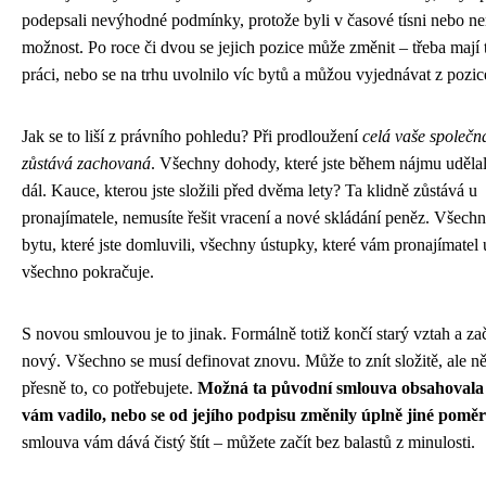
podepsali nevýhodné podmínky, protože byli v časové tísni nebo ne
možnost. Po roce či dvou se jejich pozice může změnit – třeba mají 
práci, nebo se na trhu uvolnilo víc bytů a můžou vyjednávat z pozice
Jak se to liší z právního pohledu? Při prodloužení
celá vaše společná
zůstává zachovaná
. Všechny dohody, které jste během nájmu udělali
dál. Kauce, kterou jste složili před dvěma lety? Ta klidně zůstává u
pronajímatele, nemusíte řešit vracení a nové skládání peněz. Všech
bytu, které jste domluvili, všechny ústupky, které vám pronajímatel u
všechno pokračuje.
S novou smlouvou je to jinak. Formálně totiž končí starý vztah a za
nový. Všechno se musí definovat znovu. Může to znít složitě, ale ně
přesně to, co potřebujete.
Možná ta původní smlouva obsahovala 
vám vadilo, nebo se od jejího podpisu změnily úplně jiné pomě
smlouva vám dává čistý štít – můžete začít bez balastů z minulosti.