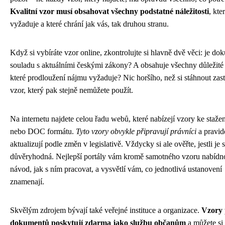
Kvalitní vzor musí obsahovat všechny podstatné náležitosti
, kte
vyžaduje a které chrání jak vás, tak druhou stranu.
Když si vybíráte vzor online, zkontrolujte si hlavně dvě věci: je do
souladu s aktuálními českými zákony? A obsahuje všechny důležité
které prodloužení nájmu vyžaduje? Nic horšího, než si stáhnout zast
vzor, který pak stejně nemůžete použít.
Na internetu najdete celou řadu webů, které nabízejí vzory ke staž
nebo DOC formátu.
Tyto vzory obvykle připravují právníci
a pravid
aktualizují podle změn v legislativě. Vždycky si ale ověřte, jestli je 
důvěryhodná. Nejlepší portály vám kromě samotného vzoru nabídn
návod, jak s ním pracovat, a vysvětlí vám, co jednotlivá ustanovení
znamenají.
Skvělým zdrojem bývají také veřejné instituce a organizace.
Vzory 
dokumentů poskytují zdarma jako službu občanům
a můžete si b