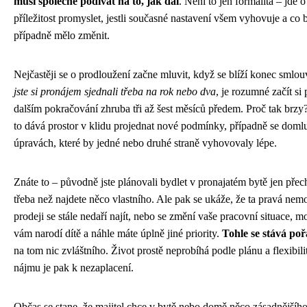
musí společně podívat na to, jak dál
. Není to jen formalita – jde o
příležitost promyslet, jestli současné nastavení všem vyhovuje a co 
případně mělo změnit.
Nejčastěji se o prodloužení začne mluvit, když se blíží konec smlo
jste si pronájem sjednali třeba na rok nebo dva
, je rozumné začít si
dalším pokračování zhruba tři až šest měsíců předem. Proč tak brzy
to dává prostor v klidu projednat nové podmínky, případně se domlu
úpravách, které by jedné nebo druhé straně vyhovovaly lépe.
Znáte to – původně jste plánovali bydlet v pronajatém bytě jen pře
třeba než najdete něco vlastního. Ale pak se ukáže, že ta pravá nemo
prodeji se stále nedaří najít, nebo se změní vaše pracovní situace, m
vám narodí dítě a náhle máte úplně jiné priority.
Tohle se stává po
na tom nic zvláštního. Život prostě neprobíhá podle plánu a flexibili
nájmu je pak k nezaplacení.
Občas se stane, že majitel chce v bytě nebo domě něco zásadnějšího