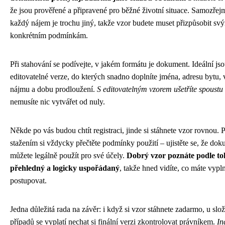
že jsou prověřené a připravené pro běžné životní situace. Samozřej
každý nájem je trochu jiný, takže vzor budete muset přizpůsobit sv
konkrétním podmínkám.
Při stahování se podívejte, v jakém formátu je dokument. Ideální js
editovatelné verze, do kterých snadno doplníte jména, adresu bytu, 
nájmu a dobu prodloužení.
S editovatelným vzorem ušetříte spoustu
nemusíte nic vytvářet od nuly.
Někde po vás budou chtít registraci, jinde si stáhnete vzor rovnou. 
stažením si vždycky přečtěte podmínky použití – ujistěte se, že do
můžete legálně použít pro své účely.
Dobrý vzor poznáte podle toh
přehledný a logicky uspořádaný
, takže hned vidíte, co máte vypln
postupovat.
Jedna důležitá rada na závěr: i když si vzor stáhnete zadarmo, u slož
případů se vyplatí nechat si finální verzi zkontrolovat právníkem.
In