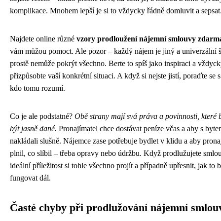
komplikace. Mnohem lepší je si to vždycky řádně domluvit a sepsat
Najdete online různé
vzory prodloužení nájemní smlouvy zdarm
vám můžou pomoct. Ale pozor – každý nájem je jiný a univerzální 
prostě nemůže pokrýt všechno. Berte to spíš jako inspiraci a vždycky
přizpůsobte vaší konkrétní situaci. A když si nejste jistí, poraďte se
kdo tomu rozumí.
Co je ale podstatné?
Obě strany mají svá práva a povinnosti, které 
být jasně dané.
Pronajímatel chce dostávat peníze včas a aby s byt
nakládali slušně. Nájemce zase potřebuje bydlet v klidu a aby prona
plnil, co slíbil – třeba opravy nebo údržbu. Když prodlužujete smlou
ideální příležitost si tohle všechno projít a případně upřesnit, jak to 
fungovat dál.
Časté chyby při prodlužování nájemní smlou