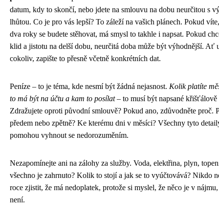
datum, kdy to skončí, nebo jdete na smlouvu na dobu neurčitou s 
lhůtou. Co je pro vás lepší? To záleží na vašich plánech. Pokud víte,
dva roky se budete stěhovat, má smysl to takhle i napsat. Pokud chc
klid a jistotu na delší dobu, neurčitá doba může být výhodnější. Ať 
cokoliv, zapište to přesně včetně konkrétních dat.
Peníze – to je téma, kde nesmí být žádná nejasnost.
Kolik platíte mě
to má být na účtu a kam to posílat
– to musí být napsané křišťálově 
Zdražujete oproti původní smlouvě? Pokud ano, zdůvodněte proč. Pl
předem nebo zpětně? Ke kterému dni v měsíci? Všechny tyto detai
pomohou vyhnout se nedorozuměním.
Nezapomínejte ani na zálohy za služby. Voda, elektřina, plyn, topen
všechno je zahrnuto? Kolik to stojí a jak se to vyúčtovává? Nikdo 
roce zjistit, že má nedoplatek, protože si myslel, že něco je v nájmu
není.