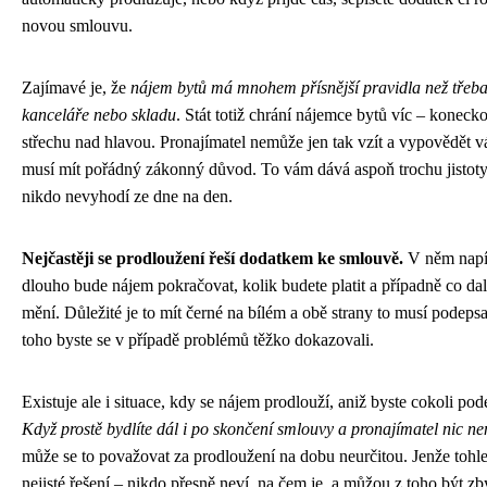
novou smlouvu.
Zajímavé je, že
nájem bytů má mnohem přísnější pravidla než třeb
kanceláře nebo skladu
. Stát totiž chrání nájemce bytů víc – koneck
střechu nad hlavou. Pronajímatel nemůže jen tak vzít a vypovědět v
musí mít pořádný zákonný důvod. To vám dává aspoň trochu jistoty
nikdo nevyhodí ze dne na den.
Nejčastěji se prodloužení řeší dodatkem ke smlouvě.
V něm napíš
dlouho bude nájem pokračovat, kolik budete platit a případně co dal
mění. Důležité je to mít černé na bílém a obě strany to musí podeps
toho byste se v případě problémů těžko dokazovali.
Existuje ale i situace, kdy se nájem prodlouží, aniž byste cokoli pod
Když prostě bydlíte dál i po skončení smlouvy a pronajímatel nic n
může se to považovat za prodloužení na dobu neurčitou. Jenže tohle
nejisté řešení – nikdo přesně neví, na čem je, a můžou z toho být z