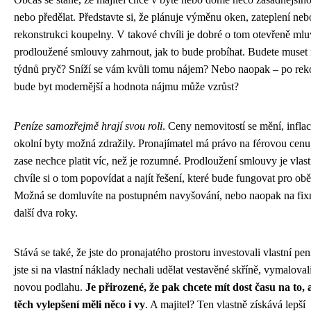
nebo předělat. Představte si, že plánuje výměnu oken, zateplení neb
rekonstrukci koupelny. V takové chvíli je dobré o tom otevřeně mlu
prodloužené smlouvy zahrnout, jak to bude probíhat. Budete muset 
týdnů pryč? Sníží se vám kvůli tomu nájem? Nebo naopak – po rek
bude byt modernější a hodnota nájmu může vzrůst?
Peníze samozřejmě hrají svou roli
. Ceny nemovitostí se mění, inflac
okolní byty možná zdražily. Pronajímatel má právo na férovou cenu
zase nechce platit víc, než je rozumné. Prodloužení smlouvy je vlast
chvíle si o tom popovídat a najít řešení, které bude fungovat pro obě
Možná se domluvíte na postupném navyšování, nebo naopak na fixn
další dva roky.
Stává se také, že jste do pronajatého prostoru investovali vlastní pe
jste si na vlastní náklady nechali udělat vestavěné skříně, vymalovali
novou podlahu.
Je přirozené, že pak chcete mít dost času na to, 
těch vylepšení měli něco i vy
. A majitel? Ten vlastně získává lepší