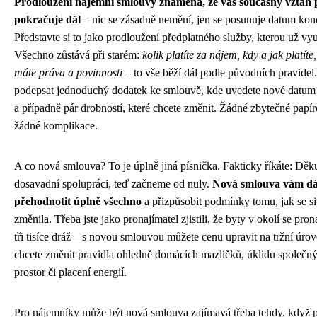
Prodloužení nájemní smlouvy znamená, že váš současný vztah 
pokračuje dál
– nic se zásadně nemění, jen se posunuje datum kon
Představte si to jako prodloužení předplatného služby, kterou už vyu
Všechno zůstává při starém:
kolik platíte za nájem, kdy a jak platíte
máte práva a povinnosti
– to vše běží dál podle původních pravidel.
podepsat jednoduchý dodatek ke smlouvě, kde uvedete nové datum
a případně pár drobností, které chcete změnit. Žádné zbytečné papír
žádné komplikace.
A co nová smlouva? To je úplně jiná písnička. Fakticky říkáte: Dě
dosavadní spolupráci, teď začneme od nuly.
Nová smlouva vám dá
přehodnotit úplně všechno
a přizpůsobit podmínky tomu, jak se si
změnila. Třeba jste jako pronajímatel zjistili, že byty v okolí se pron
tři tisíce dráž – s novou smlouvou můžete cenu upravit na tržní úro
chcete změnit pravidla ohledně domácích mazlíčků, úklidu společn
prostor či placení energií.
Pro nájemníky může být nová smlouva zajímavá třeba tehdy, když