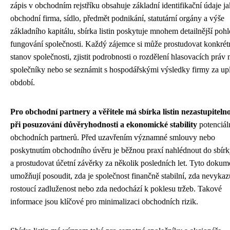
zápis v obchodním rejstříku obsahuje základní identifikační údaje ja
obchodní firma, sídlo, předmět podnikání, statutární orgány a výše
základního kapitálu, sbírka listin poskytuje mnohem detailnější poh
fungování společnosti. Každý zájemce si může prostudovat konkrét
stanov společnosti, zjistit podrobnosti o rozdělení hlasovacích práv
společníky nebo se seznámit s hospodářskými výsledky firmy za up
období.
Pro obchodní partnery a věřitele má sbírka listin nezastupitelno
při posuzování důvěryhodnosti a ekonomické stability
potenciál
obchodních partnerů. Před uzavřením významné smlouvy nebo
poskytnutím obchodního úvěru je běžnou praxí nahlédnout do sbírky
a prostudovat účetní závěrky za několik posledních let. Tyto dokum
umožňují posoudit, zda je společnost finančně stabilní, zda nevykaz
rostoucí zadluženost nebo zda nedochází k poklesu tržeb. Takové
informace jsou klíčové pro minimalizaci obchodních rizik.