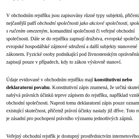
V obchodním rejstříku jsou zapisovány různé typy subjektů, přičem
nejčastější patří
obchodní společnosti jako akciové společnosti, spol
s ručením omezeným
, komanditní společnosti či veřejné obchodní
společnosti. Dále se do rejstříku zapisují družstva, evropské společno
evropské hospodářské zájmové sdružení a další subjekty stanovené
zákonem. Fyzické osoby podnikající pod živnostenským oprávnění
zapisují pouze v případech, kdy to zákon výslovně stanoví.
Údaje evidované v obchodním rejstříku mají
konstitutivní nebo
deklaratorní povahu
. Konstitutivní zápis znamená, že určitá skute
nabývá právních účinků teprve zápisem do rejstříku, například vzni
obchodní společnosti. Naproti tomu deklaratorní zápis pouze oznamu
existující skutečnost, přičemž právní účinky nastaly již dříve. Toto r
je zásadní pro pochopení právního významu jednotlivých zápisů.
Veřejný obchodní rejstřík je dostupný prostřednictvím internetového