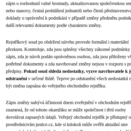
zápis o rozhodnutí valné hromady, aktualizovanou společenskou s
nebo stanovy, čestná prohlášení jednatelů nebo členů představenstva
doklady o oprávnění k podnikání v případě změny předmětu podnik
další relevantní dokumenty podle charakteru změny.
Rejstříkový soud po obdržení návrhu provede formální i materiální
přezkum. Kontroluje, zda jsou splněny všechny zákonné podmínky
zápis, zda je návrh podán oprávněnou osobou, zda jsou přiloženy 
potřebné dokumenty a zda navrhované změny nejsou v rozporu s p
předpisy.
Pokud soud shledá nedostatky, vyzve navrhovatele k j
odstranění
v určené lhůtě. Teprve po odstranění všech nedostatků
být změna zapsána do veřejného obchodního rejstříku.
Zápis změny nabývá účinnosti dnem zveřejnění v obchodním rejstří
znamená, že od tohoto okamžiku se může společnost i třetí osoby
dovolávat zapsaných údajů. Veřejný obchodní rejstřík je přístupný o
prostřednictvím justice.cz, kde si kdokoli může ověřit aktuální stav