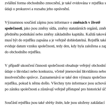
zvláštní forma obchodního zmocnění, je také evidována v rejstříku s
údaji o prokurovi a rozsahu jeho oprávnění.
Významnou součástí zápisu jsou informace o
změnách v životě
společnosti
, jako jsou změny sídla, změny statutárních orgánů, zm
předmětu podnikání nebo změny základního kapitálu. Každá takov
musí být do rejstříku zapsána a je veřejně dohledatelná. Rejstřík tak
eviduje datum vzniku společnosti, tedy den, kdy byla založena a za
do obchodního rejstříku.
V případě ukončení činnosti společnosti obsahuje veřejný obchodní 
údaje o likvidaci nebo konkurzu, včetně jmenování likvidátora nebo
insolvenčního správce. Zaznamenává se také den výmazu společnos
rejstříku, pokud k němu došlo. Všechny tyto informace jsou uchová
po zániku společnosti a zůstávají veřejně přístupné pro historické úč
Součástí rejstříku jsou také
sbírky listin
, kde jsou uloženy zakládací