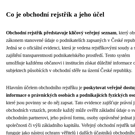
Co je obchodní rejstřík a jeho účel
Obchodní rejstřík představuje klíčový veřejný seznam
, který o
zákonem stanovené údaje o podnikatelích zapsaných v České republ
Jedná se o oficiální evidenci, která je vedena rejstříkovými soudy a 
zajištění transparentnosti podnikatelského prostředí. Tento systém
umožňuje každému občanovi i institucím získat důležité informace 
subjektech působících v obchodní sféře na území České republiky.
Hlavním účelem obchodního rejstříku je
poskytovat veřejně dost
informace o právnických osobách a podnikajících fyzických os
které jsou povinny se do něj zapsat. Tato evidence zajišťuje právní j
obchodních vztazích, protože každý může ověřit základní údaje o 
obchodním partnerovi, jeho právní formu, osoby oprávněné jednat
společnosti či výši základního kapitálu. Veřejný obchodní rejstřík ta
funguje jako nástroj ochrany věřitelů i dalších účastníků obchodního