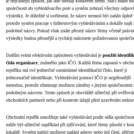
je nejčastější způsob, jak lidé hledají konkrétní firmu.
Stačí zadat ná
společnosti do vyhledávacího pole
a systém zobrazí všechny odpoví
výsledky. Je důležité si uvědomit, že název nemusí být zadán úplně 
protože systém pracuje s fulltextovým vyhledáváním a dokáže najít 
podobné názvy. Pokud však znáte přesný název firmy včetně právní
výsledky budou přesnější a rychleji naleznete požadovanou společn
Dalším velmi efektivním způsobem vyhledávání je
použití identif
čísla organizace
, známého jako IČO. Každá firma zapsaná v obch
rejstříku má své jedinečné osmimístné identifikační číslo, které ji
jednoznačně identifikuje. Vyhledávání pomocí IČO je nejpřesnější
metodou, protože eliminuje možnost záměny s jinými společnostmi 
podobným názvem. Tento způsob je obzvláště užitečný při ověřová
obchodních partnerů nebo při kontrole údajů před uzavřením smlou
Obchodní rejstřík umožňuje také vyhledávání podle sídla společnost
může být užitečné například při zjišťování, které firmy působí v kon
lokalitě. Systém nabízí možnost zadání adresy nebo její části, přičem