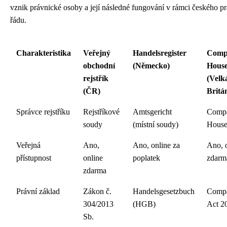
vznik právnické osoby a její následné fungování v rámci českého p
řádu.
Charakteristika
Veřejný
Handelsregister
Comp
obchodní
(Německo)
Hous
rejstřík
(Velk
(ČR)
Britán
Správce rejstříku
Rejstříkové
Amtsgericht
Compa
soudy
(místní soudy)
Hous
Veřejná
Ano,
Ano, online za
Ano, 
přístupnost
online
poplatek
zdarm
zdarma
Právní základ
Zákon č.
Handelsgesetzbuch
Compa
304/2013
(HGB)
Act 2
Sb.