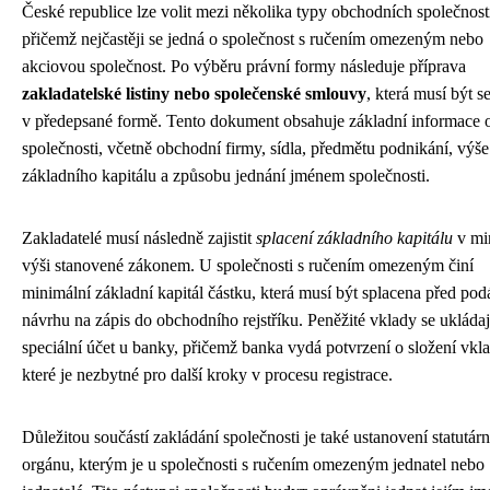
České republice lze volit mezi několika typy obchodních společnost
přičemž nejčastěji se jedná o společnost s ručením omezeným nebo
akciovou společnost. Po výběru právní formy následuje příprava
zakladatelské listiny nebo společenské smlouvy
, která musí být s
v předepsané formě. Tento dokument obsahuje základní informace 
společnosti, včetně obchodní firmy, sídla, předmětu podnikání, výše
základního kapitálu a způsobu jednání jménem společnosti.
Zakladatelé musí následně zajistit
splacení základního kapitálu
v mi
výši stanovené zákonem. U společnosti s ručením omezeným činí
minimální základní kapitál částku, která musí být splacena před po
návrhu na zápis do obchodního rejstříku. Peněžité vklady se ukládaj
speciální účet u banky, přičemž banka vydá potvrzení o složení vkl
které je nezbytné pro další kroky v procesu registrace.
Důležitou součástí zakládání společnosti je také ustanovení statutár
orgánu, kterým je u společnosti s ručením omezeným jednatel nebo