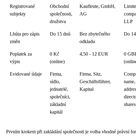
Registrované
Obchodní
Kaufleute, GmbH,
Limit
subjekty
společnosti,
AG
compa
družstva
LLP
Lhůta pro zápis
Do 15 dnů
Bez zbytečného
Do 14
změn
odkladu
Poplatek za
0 Kč
4,50 - 12 EUR
0 GB
výpis
(online)
(onlin
Evidované údaje
Firma,
Firma, Sitz,
Comp
sídlo,
Geschäftsführer,
name,
jednatelé,
Kapital
addres
společníci,
direct
základní
shares
kapitál
Prvním krokem při zakládání společnosti je volba vhodné právní fo