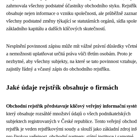
zahrnovala všechny podstatné účastníky obchodního styku. Rejstřík
obsahuje nejen informace o vzniku společnosti, ale průběžně zazn
všechny podstatné změny týkající se statutárních orgánů, sídla spole
základního kapitálu a dalších klíčových skutečností.
Nesplnění povinnosti zápisu může mít vážné právní důsledky včetn
a nemožnosti uplatňovat určitá práva vůči třetím osobám. Proto je
nezbytné, aby všechny subjekty, na které se tato povinnost vztahuje
zajistily řádný a včasný zápis do obchodního rejstříku.
Jaké údaje rejstřík obsahuje o firmách
Obchodní rejstřík představuje klíčový veřejný informační syst
který obsahuje rozsáhlé množství údajů o všech podnikatelských
subjektech registrovaných v České republice. Tento veřejný obchod
rejstřík je veden rejstříkovými soudy a slouží jako základní zdroj in
pro širokou veřejnost, obchodní partnery, státní instituce i samotné