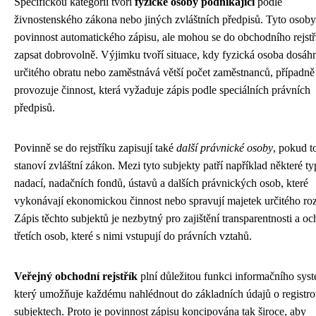
Specifickou kategorii tvoří
fyzické osoby podnikající
podle
živnostenského zákona nebo jiných zvláštních předpisů. Tyto osoby
povinnost automatického zápisu, ale mohou se do obchodního rejstř
zapsat dobrovolně. Výjimku tvoří situace, kdy fyzická osoba dosáh
určitého obratu nebo zaměstnává větší počet zaměstnanců, případně
provozuje činnost, která vyžaduje zápis podle speciálních právních
předpisů.
Povinně se do rejstříku zapisují také
další právnické osoby
, pokud t
stanoví zvláštní zákon. Mezi tyto subjekty patří například některé t
nadací, nadačních fondů, ústavů a dalších právnických osob, které
vykonávají ekonomickou činnost nebo spravují majetek určitého ro
Zápis těchto subjektů je nezbytný pro zajištění transparentnosti a o
třetích osob, které s nimi vstupují do právních vztahů.
Veřejný obchodní rejstřík
plní důležitou funkci informačního sys
který umožňuje každému nahlédnout do základních údajů o registr
subjektech. Proto je povinnost zápisu koncipována tak široce, aby