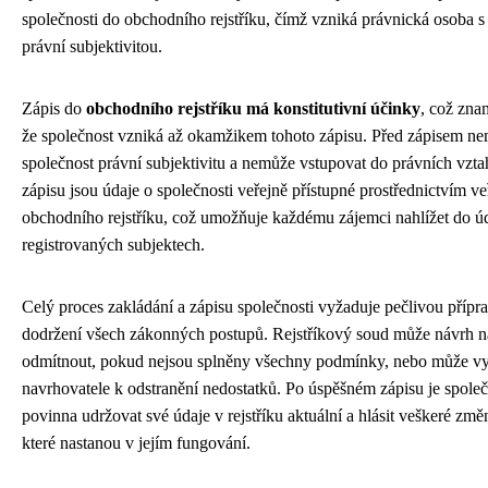
společnosti do obchodního rejstříku, čímž vzniká právnická osoba s
právní subjektivitou.
Zápis do
obchodního rejstříku má konstitutivní účinky
, což zna
že společnost vzniká až okamžikem tohoto zápisu. Před zápisem n
společnost právní subjektivitu a nemůže vstupovat do právních vzta
zápisu jsou údaje o společnosti veřejně přístupné prostřednictvím v
obchodního rejstříku, což umožňuje každému zájemci nahlížet do ú
registrovaných subjektech.
Celý proces zakládání a zápisu společnosti vyžaduje pečlivou přípr
dodržení všech zákonných postupů. Rejstříkový soud může návrh n
odmítnout, pokud nejsou splněny všechny podmínky, nebo může v
navrhovatele k odstranění nedostatků. Po úspěšném zápisu je spole
povinna udržovat své údaje v rejstříku aktuální a hlásit veškeré změ
které nastanou v jejím fungování.