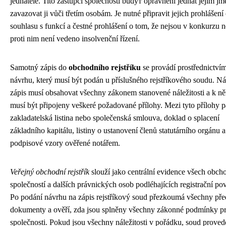
jednatelé. Tito zástupci společnosti budут oprávněni jednat jejím j
zavazovat ji vůči třetím osobám. Je nutné připravit jejich prohlášení
souhlasu s funkcí a čestné prohlášení o tom, že nejsou v konkurzu 
proti nim není vedeno insolvenční řízení.
Samotný zápis do
obchodního rejstříku
se provádí prostřednictví
návrhu, který musí být podán u příslušného rejstříkového soudu. N
zápis musí obsahovat všechny zákonem stanovené náležitosti a k n
musí být připojeny veškeré požadované přílohy. Mezi tyto přílohy pa
zakladatelská listina nebo společenská smlouva, doklad o splacení
základního kapitálu, listiny o ustanovení členů statutárního orgánu a
podpisové vzory ověřené notářem.
Veřejný obchodní rejstřík
slouží jako centrální evidence všech obch
společností a dalších právnických osob podléhajících registrační pov
Po podání návrhu na zápis rejstříkový soud přezkoumá všechny př
dokumenty a ověří, zda jsou splněny všechny zákonné podmínky p
společnosti. Pokud jsou všechny náležitosti v pořádku, soud proved