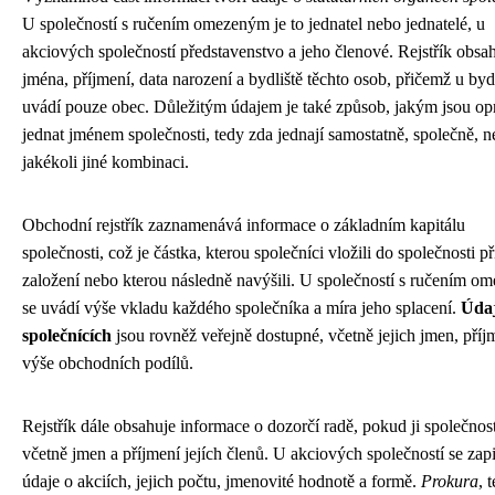
U společností s ručením omezeným je to jednatel nebo jednatelé, u
akciových společností představenstvo a jeho členové. Rejstřík obsa
jména, příjmení, data narození a bydliště těchto osob, přičemž u bydl
uvádí pouze obec. Důležitým údajem je také způsob, jakým jsou op
jednat jménem společnosti, tedy zda jednají samostatně, společně, 
jakékoli jiné kombinaci.
Obchodní rejstřík zaznamenává informace o základním kapitálu
společnosti, což je částka, kterou společníci vložili do společnosti př
založení nebo kterou následně navýšili. U společností s ručením 
se uvádí výše vkladu každého společníka a míra jeho splacení.
Údaj
společnících
jsou rovněž veřejně dostupné, včetně jejich jmen, příj
výše obchodních podílů.
Rejstřík dále obsahuje informace o dozorčí radě, pokud ji společnos
včetně jmen a příjmení jejích členů. U akciových společností se zapi
údaje o akciích, jejich počtu, jmenovité hodnotě a formě.
Prokura
, 