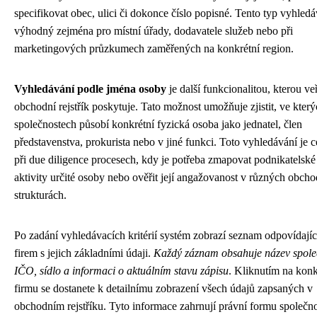
specifikovat obec, ulici či dokonce číslo popisné. Tento typ vyhledá
výhodný zejména pro místní úřady, dodavatele služeb nebo při
marketingových průzkumech zaměřených na konkrétní region.
Vyhledávání podle jména osoby
je další funkcionalitou, kterou ve
obchodní rejstřík poskytuje. Tato možnost umožňuje zjistit, ve kter
společnostech působí konkrétní fyzická osoba jako jednatel, člen
představenstva, prokurista nebo v jiné funkci. Toto vyhledávání je 
při due diligence procesech, kdy je potřeba zmapovat podnikatelské
aktivity určité osoby nebo ověřit její angažovanost v různých obch
strukturách.
Po zadání vyhledávacích kritérií systém zobrazí seznam odpovídajíc
firem s jejich základními údaji.
Každý záznam obsahuje název společ
IČO, sídlo a informaci o aktuálním stavu zápisu
. Kliknutím na konk
firmu se dostanete k detailnímu zobrazení všech údajů zapsaných v
obchodním rejstříku. Tyto informace zahrnují právní formu společno