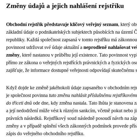
Změny údajů a jejich nahlášení rejstříku
Obchodní rejstřík představuje klíčový veřejný seznam
, který o
základní údaje o podnikatelských subjektech působících na území 
republiky. Každá společnost zapsaná v tomto rejstříku má zákonnou
povinnost udržovat své údaje aktuální a
neprodleně nahlašovat ve
změny
, které nastanou v průběhu její existence. Tato povinnost vyp
přímo ze zákona o veřejných rejstřících právnických a fyzických os
zajišťuje, že informace dostupné veřejnosti odpovídají skutečnému 
Když dojde ke změně jakéhokoli údaje zapsaného v obchodním rejs
je společnost povinna
tuto změnu nahlásit příslušnému rejstříkové
do třiceti dnů
ode dne, kdy změna nastala. Tato lhůta je stanovena
a její nedodržení může vést k různým sankcím, včetně pokut nebo j
právních následků. Rejstříkový soud následně posoudí návrh na záp
změny a v případě splnění všech zákonných podmínek provede přís
zápis do veřejného obchodního rejstříku.