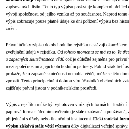
zapisovaných listin. Tento typ výpisu poskytuje komplexní přehled 
vývoji společnosti od jejího vzniku až po současnost. Naproti tomu 
výpis zobrazuje pouze platné údaje ke dni pořízení výpisu bez histo
změn.
Právní účinky zápisu do obchodního rejstříku nastávají okamžikem
zveřejnění údajů v rejstříku.
Od tohoto momentu se má za to, že třet
o zapsaných skutečnostech vědí
, což je důležité zejména pro právní
mezi společnostmi a jejich obchodními partnery. Pokud však třetí o
prokáže, že o zapsané skutečnosti nemohla vědět, může se této do
zprostit. Tento princip chrání dobrou víru účastníků obchodních vzt
zajišťuje právní jistotu v podnikatelském prostředí.
Výpis z rejstříku může být vyhotoven v různých formách. Tradiční
papírová forma s úředním ověřením je stále uznávaná a používaná,
při jednání s úřady nebo finančními institucemi.
Elektronická for
výpisu získává stále větší význam
díky digitalizaci veřejné správy.