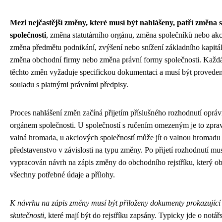
Mezi nejčastější změny, které musí být nahlášeny, patří změna s
společnosti
, změna statutárního orgánu, změna společníků nebo akc
změna předmětu podnikání, zvýšení nebo snížení základního kapitál
změna obchodní firmy nebo změna právní formy společnosti. Každ
těchto změn vyžaduje specifickou dokumentaci a musí být provede
souladu s platnými právními předpisy.
Proces nahlášení změn začíná přijetím příslušného rozhodnutí opr
orgánem společnosti. U společností s ručením omezeným je to zprav
valná hromada, u akciových společností může jít o valnou hromadu
představenstvo v závislosti na typu změny. Po přijetí rozhodnutí mus
vypracován návrh na zápis změny do obchodního rejstříku, který o
všechny potřebné údaje a přílohy.
K návrhu na zápis změny musí být přiloženy dokumenty prokazující
skutečnosti
, které mají být do rejstříku zapsány. Typicky jde o notář