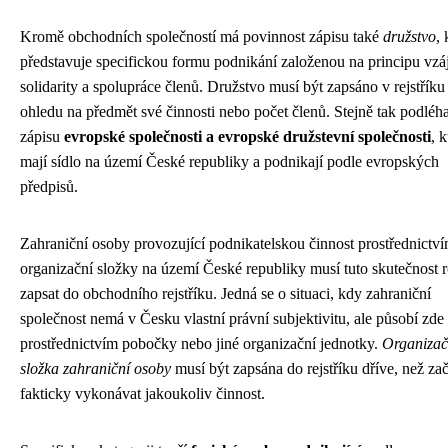
Kromě obchodních společností má povinnost zápisu také
družstvo
, 
představuje specifickou formu podnikání založenou na principu vz
solidarity a spolupráce členů. Družstvo musí být zapsáno v rejstříku
ohledu na předmět své činnosti nebo počet členů. Stejně tak podléha
zápisu
evropské společnosti a evropské družstevní společnosti
, k
mají sídlo na území České republiky a podnikají podle evropských
předpisů.
Zahraniční osoby provozující podnikatelskou činnost prostřednictv
organizační složky na území České republiky musí tuto skutečnost 
zapsat do obchodního rejstříku. Jedná se o situaci, kdy zahraniční
společnost nemá v Česku vlastní právní subjektivitu, ale působí zde
prostřednictvím pobočky nebo jiné organizační jednotky.
Organizač
složka zahraniční osoby
musí být zapsána do rejstříku dříve, než za
fakticky vykonávat jakoukoliv činnost.