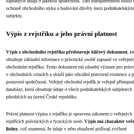
zapsaných údajů o jakékoli společnosti. Tato transparentnost slouží 
ochraně obchodního styku a budování důvěry mezi podnikatelským
subjekty.
Výpis z rejstříku a jeho právní platnost
Výpis z obchodního rejstříku představuje klíčový dokument
, k
obsahuje základní informace o právnické osobě zapsané ve veřejné
obchodním rejstříku. Tento dokument má zásadní význam pro právní
v obchodních vztazích a slouží jako oficiální potvrzení existence a 
postavení společnosti. Veřejný obchodní rejstřík je veřejně přístupná
databáze, která obsahuje údaje o všech podnikatelských subjektech
působících na území České republiky.
Právní platnost výpisu z rejstříku je upravena zákonem o veřejných
rejstřících právnických a fyzických osob.
Výpis má charakter veř
listiny
, což znamená, že údaje v něm obsažené požívají zvýšené