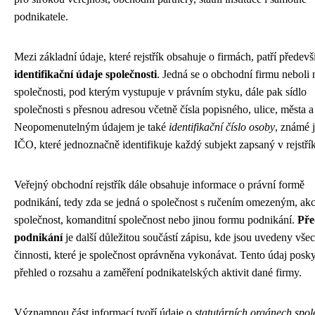
podnikatele.
Mezi základní údaje, které rejstřík obsahuje o firmách, patří předev
identifikační údaje společnosti
. Jedná se o obchodní firmu neboli
společnosti, pod kterým vystupuje v právním styku, dále pak sídlo
společnosti s přesnou adresou včetně čísla popisného, ulice, města 
Neopomenutelným údajem je také
identifikační číslo osoby
, známé 
IČO, které jednoznačně identifikuje každý subjekt zapsaný v rejstří
Veřejný obchodní rejstřík dále obsahuje informace o právní formě
podnikání, tedy zda se jedná o společnost s ručením omezeným, ak
společnost, komanditní společnost nebo jinou formu podnikání.
Pře
podnikání
je další důležitou součástí zápisu, kde jsou uvedeny vše
činnosti, které je společnost oprávněna vykonávat. Tento údaj posky
přehled o rozsahu a zaměření podnikatelských aktivit dané firmy.
Významnou část informací tvoří údaje o
statutárních orgánech spol