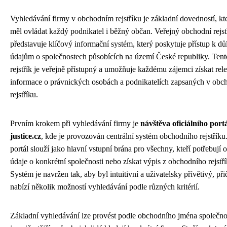
Vyhledávání firmy v obchodním rejstříku je základní dovedností, kt
měl ovládat každý podnikatel i běžný občan. Veřejný obchodní rejst
představuje klíčový informační systém, který poskytuje přístup k dů
údajům o společnostech působících na území České republiky. Tent
rejstřík je veřejně přístupný a umožňuje každému zájemci získat rel
informace o právnických osobách a podnikatelích zapsaných v ob
rejstříku.
Prvním krokem při vyhledávání firmy je
návštěva oficiálního port
justice.cz
, kde je provozován centrální systém obchodního rejstříku
portál slouží jako hlavní vstupní brána pro všechny, kteří potřebují o
údaje o konkrétní společnosti nebo získat výpis z obchodního rejstří
Systém je navržen tak, aby byl intuitivní a uživatelsky přívětivý, př
nabízí několik možností vyhledávání podle různých kritérií.
Základní vyhledávání lze provést podle obchodního jména společnos