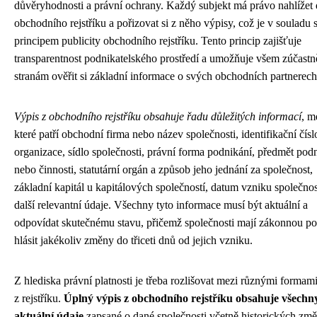
důvěryhodnosti a právní ochrany. Každý subjekt má právo nahlížet
obchodního rejstříku a pořizovat si z něho výpisy, což je v souladu 
principem publicity obchodního rejstříku. Tento princip zajišťuje
transparentnost podnikatelského prostředí a umožňuje všem zúčast
stranám ověřit si základní informace o svých obchodních partnerech
Výpis z obchodního rejstříku obsahuje řadu důležitých informací
, m
které patří obchodní firma nebo název společnosti, identifikační čísl
organizace, sídlo společnosti, právní forma podnikání, předmět pod
nebo činnosti, statutární orgán a způsob jeho jednání za společnost,
základní kapitál u kapitálových společností, datum vzniku společnos
další relevantní údaje. Všechny tyto informace musí být aktuální a
odpovídat skutečnému stavu, přičemž společnosti mají zákonnou po
hlásit jakékoliv změny do třiceti dnů od jejich vzniku.
Z hlediska právní platnosti je třeba rozlišovat mezi různými formam
z rejstříku.
Úplný výpis z obchodního rejstříku obsahuje všechn
aktuální údaje
zapsané o dané společnosti včetně historických změ