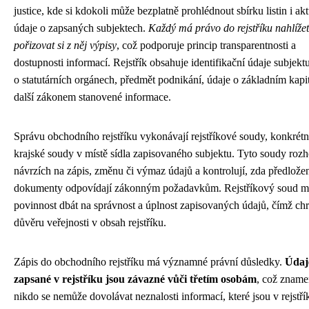
justice, kde si kdokoli může bezplatně prohlédnout sbírku listin i akt
údaje o zapsaných subjektech.
Každý má právo do rejstříku nahlížet
pořizovat si z něj výpisy
, což podporuje princip transparentnosti a
dostupnosti informací. Rejstřík obsahuje identifikační údaje subjekt
o statutárních orgánech, předmět podnikání, údaje o základním kapi
další zákonem stanovené informace.
Správu obchodního rejstříku vykonávají rejstříkové soudy, konkrét
krajské soudy v místě sídla zapisovaného subjektu. Tyto soudy rozh
návrzích na zápis, změnu či výmaz údajů a kontrolují, zda předlože
dokumenty odpovídají zákonným požadavkům. Rejstříkový soud m
povinnost dbát na správnost a úplnost zapisovaných údajů, čímž chr
důvěru veřejnosti v obsah rejstříku.
Zápis do obchodního rejstříku má významné právní důsledky.
Údaj
zapsané v rejstříku jsou závazné vůči třetím osobám
, což zname
nikdo se nemůže dovolávat neznalosti informací, které jsou v rejstří