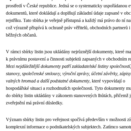
prostředí v České republice. Jedná se o systematicky uspořádanou e
dokumentů, které dokládají a doplňují základní údaje zapsané v o
rejstříku. Tato sbírka je veřejně přístupná a každý má právo do ní na
což výrazně přispívá k ochraně práv věřitelů, obchodních partnerů i
běžných občanů.
V rámci sbírky listin jsou ukládány nejrůznější dokumenty, které ma
k právnímu postavení a činnosti subjektů zapsaných v obchodním rej
Mezi nejdůležitější dokumenty patří zakladatelské listiny společností
stanovy, společenské smlouvy, výroční zprávy, účetní závěrky, zápisy
valných hromad a další podstatné dokumenty
, které vypovídají o
hospodářské situaci a rozhodnutích společnosti. Tyto dokumenty mu
do sbírky listin ukládány v zákonem stanovených lhůtách, přičemž j
zveřejnění má právní důsledky.
Význam sbírky listin pro veřejnost spočívá především v možnosti zí
komplexní informace o podnikatelských subjektech. Zatímco samot