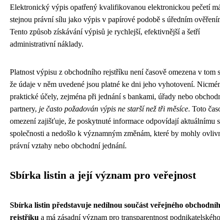
Elektronický výpis opatřený kvalifikovanou elektronickou pečetí m
stejnou právní sílu jako výpis v papírové podobě s úředním ověření
Tento způsob získávání výpisů je rychlejší, efektivnější a šetří
administrativní náklady.
Platnost výpisu z obchodního rejstříku není časově omezena v tom 
že údaje v něm uvedené jsou platné ke dni jeho vyhotovení. Nicmé
praktické účely, zejména při jednání s bankami, úřady nebo obchod
partnery,
je často požadován výpis ne starší než tři měsíce
. Toto čas
omezení zajišťuje, že poskytnuté informace odpovídají aktuálnímu 
společnosti a nedošlo k významným změnám, které by mohly ovlivn
právní vztahy nebo obchodní jednání.
Sbírka listin a její význam pro veřejnost
Sbírka listin představuje nedílnou součást veřejného obchodní
rejstříku
a má zásadní význam pro transparentnost podnikatelskéh