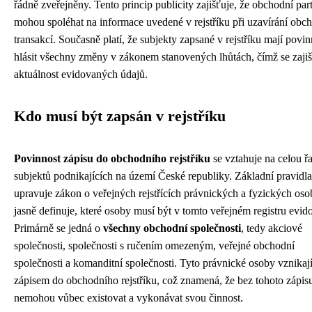
řádně zveřejněny. Tento princip publicity zajišťuje, že obchodní par
mohou spoléhat na informace uvedené v rejstříku při uzavírání obc
transakcí. Současně platí, že subjekty zapsané v rejstříku mají povin
hlásit všechny změny v zákonem stanovených lhůtách, čímž se zajiš
aktuálnost evidovaných údajů.
Kdo musí být zapsán v rejstříku
Povinnost zápisu do obchodního rejstříku
se vztahuje na celou ř
subjektů podnikajících na území České republiky. Základní pravidla
upravuje zákon o veřejných rejstřících právnických a fyzických oso
jasně definuje, které osoby musí být v tomto veřejném registru evid
Primárně se jedná o
všechny obchodní společnosti
, tedy akciové
společnosti, společnosti s ručením omezeným, veřejné obchodní
společnosti a komanditní společnosti. Tyto právnické osoby vznikají
zápisem do obchodního rejstříku, což znamená, že bez tohoto zápis
nemohou vůbec existovat a vykonávat svou činnost.