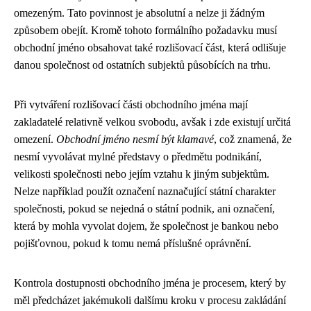
omezeným. Tato povinnost je absolutní a nelze ji žádným
způsobem obejít. Kromě tohoto formálního požadavku musí
obchodní jméno obsahovat také rozlišovací část, která odlišuje
danou společnost od ostatních subjektů působících na trhu.
Při vytváření rozlišovací části obchodního jména mají
zakladatelé relativně velkou svobodu, avšak i zde existují určitá
omezení.
Obchodní jméno nesmí být klamavé
, což znamená, že
nesmí vyvolávat mylné představy o předmětu podnikání,
velikosti společnosti nebo jejím vztahu k jiným subjektům.
Nelze například použít označení naznačující státní charakter
společnosti, pokud se nejedná o státní podnik, ani označení,
která by mohla vyvolat dojem, že společnost je bankou nebo
pojišťovnou, pokud k tomu nemá příslušné oprávnění.
Kontrola dostupnosti obchodního jména je procesem, který by
měl předcházet jakémukoli dalšímu kroku v procesu zakládání