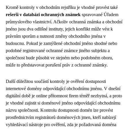
Kromě kontroly v obchodním rejstříku je vhodné provést také
rešerši v databázi ochranných známek
spravované Úřadem
průmyslového vlastnictví. Ačkoliv ochranná známka a obchodní
jméno jsou dva odlišné instituty, jejich konflikt může vést k
právním sporům a nutnosti změny obchodního jména v
budoucnu. Pokud je zamýšlené obchodní jméno shodné nebo
podobné registrované ochranné známce jiného subjektu a
společnost bude působit ve stejném nebo podobném oboru,
může to představovat porušení práv z ochranné známky.
Další důležitou součástí kontroly je ověření dostupnosti
internetové domény odpovídající obchodnímu jménu. V dnešní
digitální době je online přítomnost firem téměř nezbytná, a proto
je vhodné zajistit si doménové jméno odpovídající obchodnímu
názvu společnosti. Kontrolu dostupnosti domén lze provést
prostřednictvím registrátorů doménových jmen, kteří nabízejí
vyhledávací nástroje pro ověření, zda je požadovaná doména