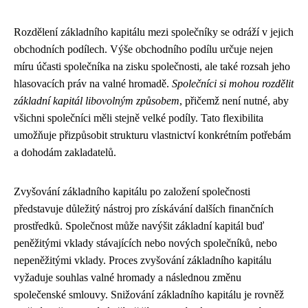
Rozdělení základního kapitálu mezi společníky se odráží v jejich
obchodních podílech. Výše obchodního podílu určuje nejen
míru účasti společníka na zisku společnosti, ale také rozsah jeho
hlasovacích práv na valné hromadě.
Společníci si mohou rozdělit
základní kapitál libovolným způsobem
, přičemž není nutné, aby
všichni společníci měli stejně velké podíly. Tato flexibilita
umožňuje přizpůsobit strukturu vlastnictví konkrétním potřebám
a dohodám zakladatelů.
Zvyšování základního kapitálu po založení společnosti
představuje důležitý nástroj pro získávání dalších finančních
prostředků. Společnost může navýšit základní kapitál buď
peněžitými vklady stávajících nebo nových společníků, nebo
nepeněžitými vklady. Proces zvyšování základního kapitálu
vyžaduje souhlas valné hromady a následnou změnu
společenské smlouvy. Snižování základního kapitálu je rovněž