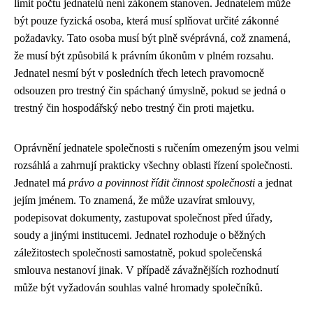
limit počtu jednatelů není zákonem stanoven. Jednatelem může
být pouze fyzická osoba, která musí splňovat určité zákonné
požadavky. Tato osoba musí být plně svéprávná, což znamená,
že musí být způsobilá k právním úkonům v plném rozsahu.
Jednatel nesmí být v posledních třech letech pravomocně
odsouzen pro trestný čin spáchaný úmyslně, pokud se jedná o
trestný čin hospodářský nebo trestný čin proti majetku.
Oprávnění jednatele společnosti s ručením omezeným jsou velmi
rozsáhlá a zahrnují prakticky všechny oblasti řízení společnosti.
Jednatel má
právo a povinnost řídit činnost společnosti
a jednat
jejím jménem. To znamená, že může uzavírat smlouvy,
podepisovat dokumenty, zastupovat společnost před úřady,
soudy a jinými institucemi. Jednatel rozhoduje o běžných
záležitostech společnosti samostatně, pokud společenská
smlouva nestanoví jinak. V případě závažnějších rozhodnutí
může být vyžadován souhlas valné hromady společníků.