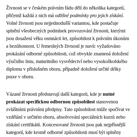
Živnosti se v českém právním řádu dělí do několika kategorií,
přičemž každá z nich má
odlišné podmínky pro jejich získání
.
Volné živnosti jsou nejjednodušší variantou, kde postačuje
splnění všeobecných podmínek provozování živnosti, kterými
jsou dosažení věku osmnácti let, způsobilost k právním úkonům
a bezúhonnost. U řemeslných živností je navíc vyžadováno
prokázání odborné způsobilosti, což obvykle znamená doložení
výučního listu, maturitního vysvědectví nebo vysokoškolského
diplomu v příslušném oboru, případně doložení určité délky
praxe v oboru.
Vázané živnosti představují další kategorii, kde je
nutné
prokázat specifickou odbornou způsobilost
stanovenou
zvláštními právními předpisy. Tato způsobilost může spočívat ve
vzdělání v určitém oboru, absolvování speciálních kurzů nebo
získání certifikátů. Koncesované živnosti jsou pak nejpřísnější
kategorií, kde kromě odborné způsobilosti musí být splněny