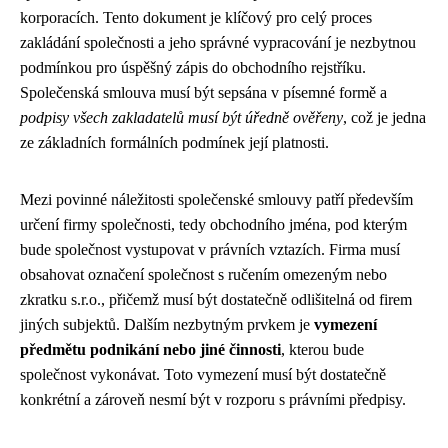
korporacích. Tento dokument je klíčový pro celý proces
zakládání společnosti a jeho správné vypracování je nezbytnou
podmínkou pro úspěšný zápis do obchodního rejstříku.
Společenská smlouva musí být sepsána v písemné formě a
podpisy všech zakladatelů musí být úředně ověřeny
, což je jedna
ze základních formálních podmínek její platnosti.
Mezi povinné náležitosti společenské smlouvy patří především
určení firmy společnosti, tedy obchodního jména, pod kterým
bude společnost vystupovat v právních vztazích. Firma musí
obsahovat označení společnost s ručením omezeným nebo
zkratku s.r.o., přičemž musí být dostatečně odlišitelná od firem
jiných subjektů. Dalším nezbytným prvkem je
vymezení
předmětu podnikání nebo jiné činnosti
, kterou bude
společnost vykonávat. Toto vymezení musí být dostatečně
konkrétní a zároveň nesmí být v rozporu s právními předpisy.