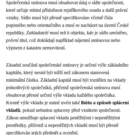
Společenská smlouva musí obsahovat údaj o sídle společnosti,
které určuje místní příslušnost rejstříkového soudu a další právní
vztahy. Sídlo musí být přesně specifikováno včetně čísla
popisného nebo orientačního a musí se nacházet na území České
republiky.
Zakladatelé musí mít k objektu, kde je sídlo umístěno,
právní titul
, což dokládají například nájemní smlouvou nebo
výpisem z katastru nemovitostí.
Zásadní součástí společenské smlouvy je určení výše základního
kapitálu, který nesmí být nižší než zákonem stanovená
minimální částka. Základní kapitál musí být rozdělen na vklady
jednotlivých společníků, přičemž společenská smlouva musí
obsahovat přesné určení výše vkladu každého společníka.
Kromě výše vkladu je nutné uvést také
lhůtu a způsob splácení
vkladů
, pokud nebudou splaceny před vznikem společnosti.
Zákon umožňuje splacení vkladu peněžitými i nepeněžitými
prostředky, přičemž u nepeněžitých vkladů musí být přesně
specifikován jejich předmět a ocenění.