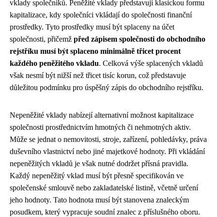
vklady společníků. Peněžité vklady představují klasickou formu
kapitalizace, kdy společníci vkládají do společnosti finanční
prostředky. Tyto prostředky musí být splaceny na účet
společnosti, přičemž
před zápisem společnosti do obchodního
rejstříku musí být splaceno minimálně třicet procent
každého peněžitého vkladu
. Celková výše splacených vkladů
však nesmí být nižší než třicet tisíc korun, což představuje
důležitou podmínku pro úspěšný zápis do obchodního rejstříku.
Nepeněžité vklady nabízejí alternativní možnost kapitalizace
společnosti prostřednictvím hmotných či nehmotných aktiv.
Může se jednat o nemovitosti, stroje, zařízení, pohledávky, práva
duševního vlastnictví nebo jiné majetkové hodnoty. Při vkládání
nepeněžitých vkladů je však nutné dodržet přísná pravidla.
Každý nepeněžitý vklad musí být přesně specifikován ve
společenské smlouvě nebo zakladatelské listině, včetně určení
jeho hodnoty. Tato hodnota musí být stanovena znaleckým
posudkem, který vypracuje soudní znalec z příslušného oboru.