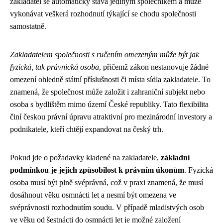
zakladatel se automaticky stává jediným společníkem a může
vykonávat veškerá rozhodnutí týkající se chodu společnosti
samostatně.
Zakladatelem společnosti s ručením omezeným může být jak
fyzická, tak právnická osoba
, přičemž zákon nestanovuje žádné
omezení ohledně státní příslušnosti či místa sídla zakladatele. To
znamená, že společnost může založit i zahraniční subjekt nebo
osoba s bydlištěm mimo území České republiky. Tato flexibilita
činí českou právní úpravu atraktivní pro mezinárodní investory a
podnikatele, kteří chtějí expandovat na český trh.
Pokud jde o požadavky kladené na zakladatele,
základní
podmínkou je jejich způsobilost k právním úkonům
. Fyzická
osoba musí být plně svéprávná, což v praxi znamená, že musí
dosáhnout věku osmnácti let a nesmí být omezena ve
svéprávnosti rozhodnutím soudu. V případě mladistvých osob
ve věku od šestnácti do osmnácti let je možné založení