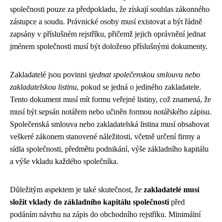
společnosti pouze za předpokladu, že získají souhlas zákonného
zástupce a soudu. Právnické osoby musí existovat a být řádně
zapsány v příslušném rejstříku, přičemž jejich oprávnění jednat
jménem společnosti musí být doloženo příslušnými dokumenty.
Zakladatelé jsou povinni
sjednat společenskou smlouvu nebo
zakladatelskou listinu
, pokud se jedná o jediného zakladatele.
Tento dokument musí mít formu veřejné listiny, což znamená, že
musí být sepsán notářem nebo učiněn formou notářského zápisu.
Společenská smlouva nebo zakladatelská listina musí obsahovat
veškeré zákonem stanovené náležitosti, včetně určení firmy a
sídla společnosti, předmětu podnikání, výše základního kapitálu
a výše vkladu každého společníka.
Důležitým aspektem je také skutečnost, že
zakladatelé musí
složit vklady do základního kapitálu společnosti
před
podáním návrhu na zápis do obchodního rejstříku. Minimální