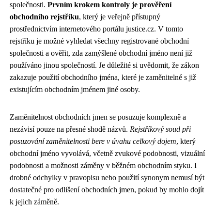
společnosti.
Prvním krokem kontroly je prověření
obchodního rejstříku
, který je veřejně přístupný
prostřednictvím internetového portálu justice.cz. V tomto
rejstříku je možné vyhledat všechny registrované obchodní
společnosti a ověřit, zda zamýšlené obchodní jméno není již
používáno jinou společností. Je důležité si uvědomit, že zákon
zakazuje použití obchodního jména, které je zaměnitelné s již
existujícím obchodním jménem jiné osoby.
Zaměnitelnost obchodních jmen se posuzuje komplexně a
nezávisí pouze na přesné shodě názvů.
Rejstříkový soud při
posuzování zaměnitelnosti bere v úvahu celkový dojem
, který
obchodní jméno vyvolává, včetně zvukové podobnosti, vizuální
podobnosti a možnosti záměny v běžném obchodním styku. I
drobné odchylky v pravopisu nebo použití synonym nemusí být
dostatečné pro odlišení obchodních jmen, pokud by mohlo dojít
k jejich záměně.