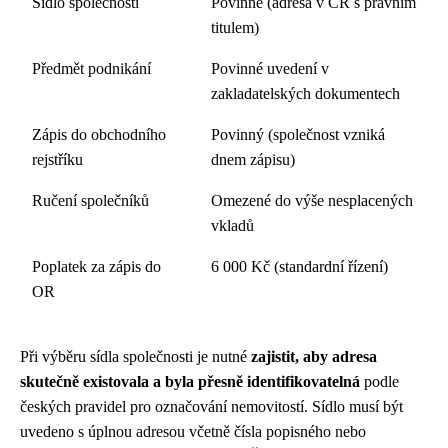
Sídlo společnosti
Povinné (adresa v ČR s právním
titulem)
Předmět podnikání
Povinné uvedení v
zakladatelských dokumentech
Zápis do obchodního
Povinný (společnost vzniká
rejstříku
dnem zápisu)
Ručení společníků
Omezené do výše nesplacených
vkladů
Poplatek za zápis do
6 000 Kč (standardní řízení)
OR
Při výběru sídla společnosti je nutné
zajistit, aby adresa
skutečně existovala a byla přesně identifikovatelná
podle
českých pravidel pro označování nemovitostí. Sídlo musí být
uvedeno s úplnou adresou včetně čísla popisného nebo