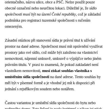
orientačního, názvu ulice, obce a PSČ. Nelze použít pouze
obecné označení nebo neurčitou lokaci. Důležité je, že
sídlo
společnosti musí být na území České republiky
, což je základní
podmínka pro registraci tuzemské společnosti s ručením
omezeným.
Zásadní otázkou při stanovení sídla je právní titul k užívání
prostor na dané adrese. Společnost musí mít oprávnění využívat
prostory jako své sídlo, což může být založeno na vlastnictví
nemovitosti, nájemní smlouvě, smlouvě o výpůjčce nebo jiném
právním titulu. V praxi to znamená, že pokud zakladatel není
vlastníkem nemovitosti,
musí získat souhlas vlastníka s
umístěním sídla společnosti
na dané adrese. Tento souhlas by
měl být v písemné formě a je vhodné jej mít k dispozici při
jednání s rejstříkovým soudem nebo notářem.
Častou variantou je umístění sídla společnosti do bytu nebo
rodinného domu. Toto řešení je zcela legitimní a zákon jej nijak