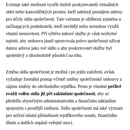
Existuje také možnost využít služeb poskytovatelů virtuálních
sídel nebo kancelářských prostor, kteří nabízejí pronájem adresy
pro účely sídla společnosti. Tato varianta je oblíbená zejména u
začínających podnikatelů, kteří nechtějí nebo nemohou využít
vlastní nemovitost.
Při výběru takové služby je však nezbytné
zajistit
, aby smlouva jasně upravovala právo společnosti užívat
danou adresu jako své sídlo a aby poskytovatel služby byl
spolehlivý a dlouhodobě působící na trhu.
Změna sídla společnosti je možná i po jejím založení, avšak
vyžaduje formální postup včetně změny společenské smlouvy a
zápisu změny do obchodního rejstříku. Proto je vhodné
pečlivě
zvážit volbu sídla již při zakládání společnosti
, aby se
předešlo zbytečným administrativním a finančním nákladům
spojeným s pozdější změnou. Sídlo společnosti má také význam
pro určení místní příslušnosti rejstříkového soudu, finančního
úřadu a dalších orgánů veřejné moci.