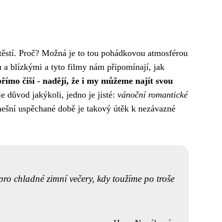
štěstí. Proč? Možná je to tou pohádkovou atmosférou
 a blízkými a tyto filmy nám připomínají, jak
přímo čiší - nadějí, že i my můžeme najít svou
e důvod jakýkoli, jedno je jisté:
vánoční romantické
ešní uspěchané době je takový útěk k nezávazné
pro chladné zimní večery, kdy toužíme po troše