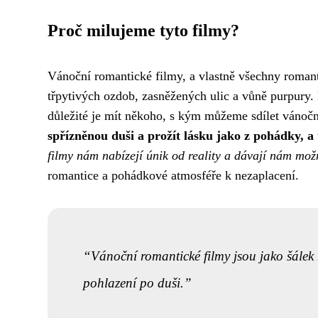
Proč milujeme tyto filmy?
Vánoční romantické filmy, a vlastně všechny romant
třpytivých ozdob, zasněžených ulic a vůně purpury. 
důležité je mít někoho, s kým můžeme sdílet vánoč
spřízněnou duši a prožít lásku jako z pohádky, 
filmy nám nabízejí únik od reality a dávají nám mož
romantice a pohádkové atmosféře k nezaplacení.
Vánoční romantické filmy jsou jako šálek 
pohlazení po duši.