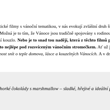
ické filmy s vánoční tematikou, v nás evokují zvláštní druh 
Možná je to tím, že Vánoce jsou tradičně spojovány s rodinou
ní kouzlo.
Nebo je to snad tou nadějí, která z těchto filmů 
a to nejlépe pod rozsvíceným vánočním stromečkem.
Ať už j
nost snít o teple domova, lásce a kouzelných Vánocích.
A v dn
horké čokolády s marshmallow – sladké, hřejivé a ideální 