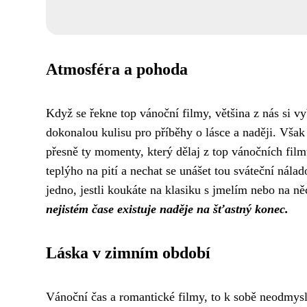
Atmosféra a pohoda
Když se řekne top vánoční filmy, většina z nás si v
dokonalou kulisu pro příběhy o lásce a naději. Však
přesně ty momenty, který dělaj z top vánočních fi
teplýho na pití a nechat se unášet tou sváteční nála
jedno, jestli koukáte na klasiku s jmelím nebo na n
nejistém čase existuje naděje na šťastný konec.
Láska v zimním období
Vánoční čas a romantické filmy, to k sobě neodmysl