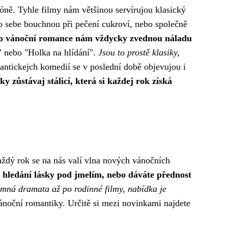
óně. Tyhle filmy nám většinou servírujou klasický
 sebe bouchnou při pečení cukroví, nebo společně
 nebo vánoční romance nám vždycky zvednou náladu
" nebo "Holka na hlídání".
Jsou to prostě klasiky,
ntickejch komedií se v poslední době objevujou i
y zůstávaj stálicí, která si každej rok získá
ždý rok se na nás valí vlna nových vánočních
o hledání lásky pod jmelím, nebo dáváte přednost
mná dramata až po rodinné filmy, nabídka je
ánoční romantiky. Určitě si mezi novinkami najdete