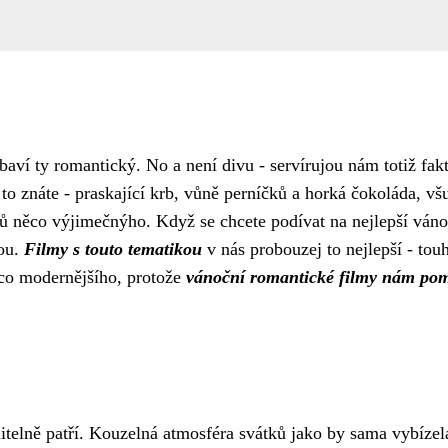
ybaví ty romantický. No a není divu - servírujou nám totiž fa
 to znáte - praskající krb, vůně perníčků a horká čokoláda, v
lmů něco výjimečnýho. Když se chcete
podívat na nejlepší váno
dou.
Filmy s touto tematikou
v nás probouzej to nejlepší - touh
ěco modernějšího, protože
vánoční romantické filmy nám pomáh
itelně patří. Kouzelná atmosféra svátků jako by sama vybíz