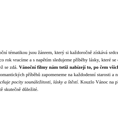
ční tématikou jsou žánrem, který si každoročně získává srdce
co rok vracíme a s napětím sledujeme příběhy lásky, které se
ež se zdá.
Vánoční filmy nám totiž nabízejí to, po čem všic
omantických příběhů zapomeneme na každodenní starosti a n
ňuje pocity sounáležitosti, lásky a štěstí.
Kouzlo Vánoc na plá
ě skutečně důležité.