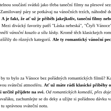
telnou součástí svátků jako třeba
taneční filmy
na plesové sez
Zamilovaný páry se potkávaj na vánočních trzích, náhodně do
.
A je fakt, že ať už je příběh jakejkoliv, taneční filmy
.
Mezi divácký favority patří "Láska nebeská", "Čtyři Vánoce
něli vánoční kouzlo a sílu lásky.
Kromě těch klasickejch roma
zšířily do různých kategorií.
Ale ty romantický vánoční peck
 by to bylo za Vánoce bez pořádných romantických filmů? Ka
ravou sváteční atmosféru.
Ať už máte rádi klasické příběhy 
 určitě přijdete na své.
Od romantických komedií, přes doje
svařáku, zachumlejte se do deky a užijte si pořádnou dávku v
a tu správnou sváteční notu.