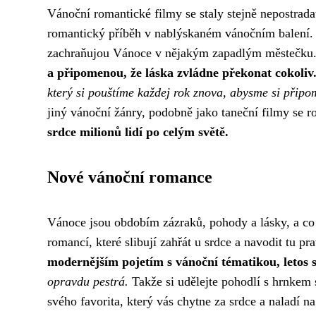
Vánoční romantické filmy se staly stejně nepostrada
romantický příběh v nablýskaném vánočním balení. 
zachraňujou Vánoce v nějakým zapadlým městečku
a připomenou, že láska zvládne překonat cokoliv
který si pouštíme každej rok znova, abysme si připom
jiný vánoční žánry, podobně jako taneční filmy se ro
srdce milionů lidí po celým světě.
Nové vánoční romance
Vánoce jsou obdobím zázraků, pohody a lásky, a co
romancí, které slibují zahřát u srdce a navodit tu p
modernějším pojetím s vánoční tématikou, letos si
opravdu pestrá.
Takže si udělejte pohodlí s hrnkem 
svého favorita, který vás chytne za srdce a naladí n