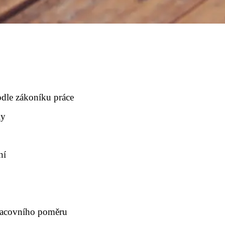
odle zákoníku práce
ly
ní
racovního poměru