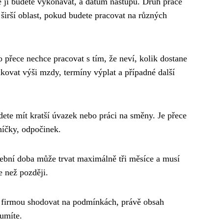
de ji budete vykonávat, a datum nástupu. Druh práce
širší oblast, pokud budete pracovat na různých
o přece nechce pracovat s tím, že neví, kolik dostane
ikovat výši mzdy, termíny výplat a případné další
dete mít kratší úvazek nebo práci na směny. Je přece
níčky, odpočinek.
ební doba může trvat maximálně tři měsíce a musí
e než později.
s firmou shodovat na podmínkách, právě obsah
zumíte.