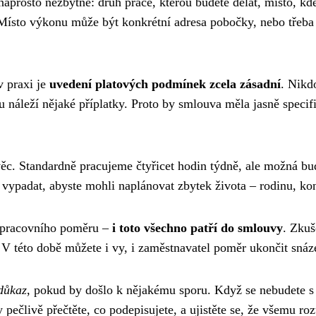
naprosto nezbytné: druh práce, kterou budete dělat, místo, k
Místo výkonu může být konkrétní adresa pobočky, nebo třeba 
v praxi je
uvedení platových podmínek zcela zásadní
. Nikd
u náleží nějaké příplatky. Proto by smlouva měla jasně specif
 věc. Standardně pracujeme čtyřicet hodin týdně, ale možná bu
 vypadat, abyste mohli naplánovat zbytek života – rodinu, ko
í pracovního poměru –
i toto všechno patří do smlouvy
. Zkuš
 V této době můžete i vy, i zaměstnavatel poměr ukončit snáz
důkaz
, pokud by došlo k nějakému sporu. Když se nebudete 
ečlivě přečtěte, co podepisujete, a ujistěte se, že všemu ro