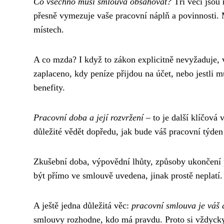
Co všechno musí smlouva obsahovat?
Tři věci jsou 
přesně vymezuje vaše pracovní náplň a povinnosti. 
místech.
A co mzda? I když to zákon explicitně nevyžaduje, 
zaplaceno, kdy peníze přijdou na účet, nebo jestli m
benefity.
Pracovní doba a její rozvržení
– to je další klíčová
důležité vědět dopředu, jak bude váš pracovní týden
Zkušební doba, výpovědní lhůty, způsoby ukončen
být přímo ve smlouvě uvedena, jinak prostě neplatí.
A ještě jedna důležitá věc:
pracovní smlouva je váš 
smlouvy rozhodne, kdo má pravdu. Proto si vždycky p