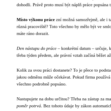
dohodli. Právě proto musí být náplň práce popsána 
Místo výkonu práce
zní možná samozřejmě, ale i t
různá pracoviště? Toto všechno by mělo být ve smlou
máte ráno dorazit.
Den nástupu do práce
– konkrétní datum – určuje, 
třeba týden předem, ale právní vztah začíná běžet 
Kolik za svou práci dostanete? To je přece to podst
jakou odměnu může očekávat. Pokud firma používá sl
všechno podrobně popsáno.
Nastupujete na dobu určitou? Třeba na zástup za m
poměr potrvá
. Bez tohoto údaje by zákon automatic