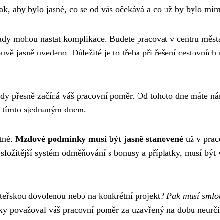
tak, aby bylo jasné, co se od vás očekává a co už by bylo mi
ady mohou nastat komplikace. Budete pracovat v centru města
vě jasně uvedeno. Důležité je to třeba při řešení cestovních
kdy přesně začíná váš pracovní poměr. Od tohoto dne máte ná
až tímto sjednaným dnem.
atné.
Mzdové podmínky musí být jasně stanovené
už v prac
ožitější systém odměňování s bonusy a příplatky, musí být v
ateřskou dovolenou nebo na konkrétní projekt?
Pak musí smlou
ky považoval váš pracovní poměr za uzavřený na dobu neurči