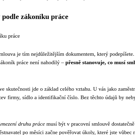
y podle zákoníku práce
íku práce
mlouva je tím nejdůležitějším dokumentem, který podepíšete.
Zákoník práce není nahodilý –
přesně stanovuje, co musí sm
 ve skutečnosti jde o základ celého vztahu. U vás jako zamě
ev firmy, sídlo a identifikační číslo. Bez těchto údajů by ne
ymezení druhu práce
musí být v pracovní smlouvě dostatečně 
ěstnavatel po měsíci začne pověřovat úkoly, které jste vůbec 