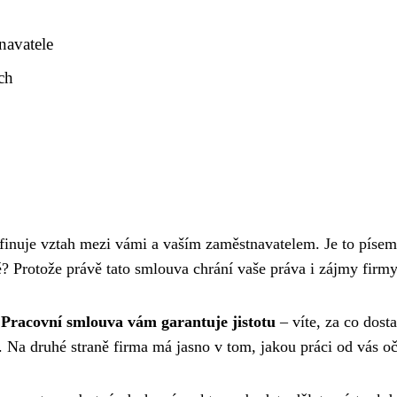
navatele
ch
efinuje vztah mezi vámi a vaším zaměstnavatelem. Je to písem
té? Protože právě tato smlouva chrání vaše práva i zájmy firmy
.
Pracovní smlouva vám garantuje jistotu
– víte, za co dost
 Na druhé straně firma má jasno v tom, jakou práci od vás o