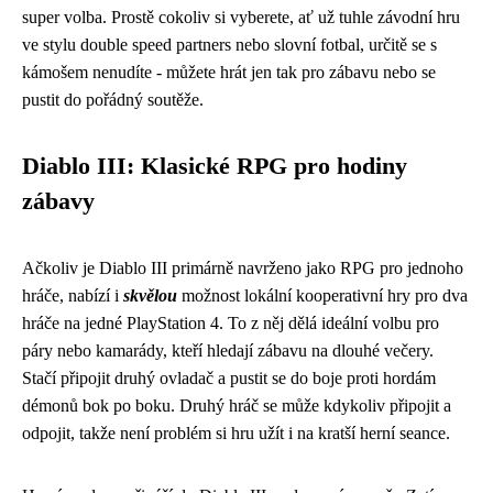
super volba. Prostě cokoliv si vyberete, ať už tuhle závodní hru
ve stylu double speed partners nebo slovní fotbal, určitě se s
kámošem nenudíte - můžete hrát jen tak pro zábavu nebo se
pustit do pořádný soutěže.
Diablo III: Klasické RPG pro hodiny
zábavy
Ačkoliv je Diablo III primárně navrženo jako RPG pro jednoho
hráče, nabízí i
skvělou
možnost lokální kooperativní hry pro dva
hráče na jedné PlayStation 4. To z něj dělá ideální volbu pro
páry nebo kamarády, kteří hledají zábavu na dlouhé večery.
Stačí připojit druhý ovladač a pustit se do boje proti hordám
démonů bok po boku. Druhý hráč se může kdykoliv připojit a
odpojit, takže není problém si hru užít i na kratší herní seance.