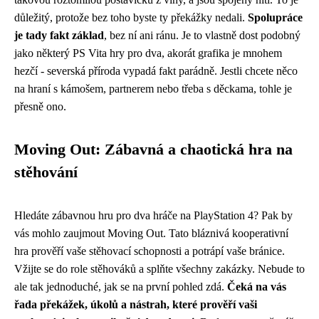
důležitý, protože bez toho byste ty překážky nedali.
Spolupráce
je tady fakt základ
, bez ní ani ránu. Je to vlastně dost podobný
jako některý PS Vita hry pro dva, akorát grafika je mnohem
hezčí - severská příroda vypadá fakt parádně. Jestli chcete něco
na hraní s kámošem, partnerem nebo třeba s děckama, tohle je
přesně ono.
Moving Out: Zábavná a chaotická hra na
stěhování
Hledáte zábavnou hru pro dva hráče na PlayStation 4? Pak by
vás mohlo zaujmout Moving Out. Tato bláznivá kooperativní
hra prověří vaše stěhovací schopnosti a potrápí vaše bránice.
Vžijte se do role stěhováků a splňte všechny zakázky. Nebude to
ale tak jednoduché, jak se na první pohled zdá.
Čeká na vás
řada překážek, úkolů a nástrah, které prověří vaši