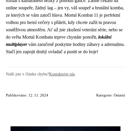
rozdat s kamarádem hezky z pohodlí gauče. Žádné čekání na
online soupeře, žádný lag – jen vy, váš soupeř a brutální komba,
ze kterých se vám zatočí hlava. Mortal Kombat 11 je perfektní
volbou pro herní večery s přáteli, kdy chcete zažít tu pravou
soutěživou atmosféru. Ať už jste zkušení veteráni série, nebo se
do světa Mortal Kombatu teprve chystáte ponořit,
lokální
multiplayer
vám zaručeně poskytne hodiny zábavy a adrenalinu.
Stačí jen zapojit druhý ovladač a pustit se do boje!
Našli jste v článku chybu?
Kontaktujte nás
Publikováno: 12. 11. 2024
Kategorie:
Ostatní