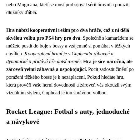
nebo Mugmana, kteří se musí probojovat sérií úrovní a porazit
dlužníky ďábla.
Hra nabízí kooperativní režim pro dva hráče, což z ní dělá
skvělou volbu pro PS4 hry pro dva.
Společně s kamarádem se
můžete pustit do boje s bossy a vzájemně si pomáhat v těžkých
chvílích.
Kooperativní hraní je v Cupheadu zábavné a
dynamické a přidává hře další rozměr.
Hra je sice náročná, ale
zároveň velmi zábavná a uspokojující.
Pocit zadostiučinění po
poražení těžkého bosse je k nezaplacení. Pokud hledáte hru,
která prověří vaše herní dovednosti a zároveň vás okouzlí svým
vizuálním stylem, Cuphead je tou správnou volbou.
Rocket League: Fotbal s auty, jednoduché
a návykové