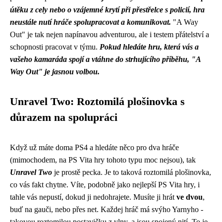
útěku z cely nebo o vzájemné krytí při přestřelce s policií, hra
neustále nutí hráče spolupracovat a komunikovat.
"A Way
Out" je tak nejen napínavou adventurou, ale i testem přátelství a
schopnosti pracovat v týmu.
Pokud hledáte hru, která vás a
vašeho kamaráda spojí a vtáhne do strhujícího příběhu, "A
Way Out" je jasnou volbou.
Unravel Two: Roztomilá plošinovka s
důrazem na spolupráci
Když už máte doma PS4 a hledáte něco pro dva hráče
(mimochodem, na PS Vita hry tohoto typu moc nejsou), tak
Unravel Two
je prostě pecka. Je to taková roztomilá plošinovka,
co vás fakt chytne. Víte, podobně jako
nejlepší PS Vita hry
, i
tahle vás nepustí, dokud ji nedohrajete. Musíte ji hrát
ve dvou
,
buď na gauči, nebo přes net. Každej hráč má svýho Yarnyho -
takovou roztomilou postavičku z vlny, a jsou spojený nití. To je