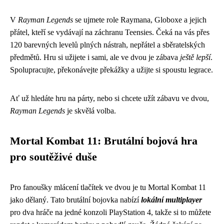
V
Rayman Legends
se ujmete role Raymana, Globoxe a jejich
přátel, kteří se vydávají na záchranu Teensies. Čeká na vás přes
120 barevných levelů plných nástrah, nepřátel a sběratelských
předmětů. Hru si užijete i sami, ale ve dvou je zábava
ještě lepší
.
Spolupracujte, překonávejte překážky a užijte si spoustu legrace.
Ať už hledáte hru na párty, nebo si chcete užít zábavu ve dvou,
Rayman Legends
je skvělá volba.
Mortal Kombat 11: Brutální bojová hra
pro soutěživé duše
Pro fanoušky mlácení tlačítek ve dvou je tu Mortal Kombat 11
jako dělaný. Tato brutální bojovka nabízí
lokální multiplayer
pro dva hráče na jedné konzoli PlayStation 4, takže si to můžete