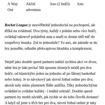
A Way
Akční
Ano (2 hráči)
Ano
Out
adventura
Rocket League
je neuvěřitelně jednoduchá na pochopení, ale
těžká na zvládnutí. Dva týmy, každý s jedním nebo více hráči,
ovládají raketově poháněná auta a snaží se dostat obří míč do
soupeřovy branky. Zní to jednoduše? To ano, ale jakmile se do
hry ponoříte, odhalíte překvapivou hloubku a komplexnost.
Stejně jako
double speed partners
nabízí rychlou akci ve dvou,
tahle hra je fakt pecka! Má spoustu různejch módů pro dva
hráče, od klasickýho jeden na jednoho až po šílenej basketbal
nebo hokej. Je to návykový jak slovní fotbal online pro dva,
akorát tady místo písmenek řídíte autíčka. Díky jednoduchýmu
ovládání to zvládne každej - i totální zelenáč. Double speed
partners by mohli závidět, jak rychle se do toho člověk dostane!
A když už jsme u těch her pro dva,
slovní fotbal online
je taky