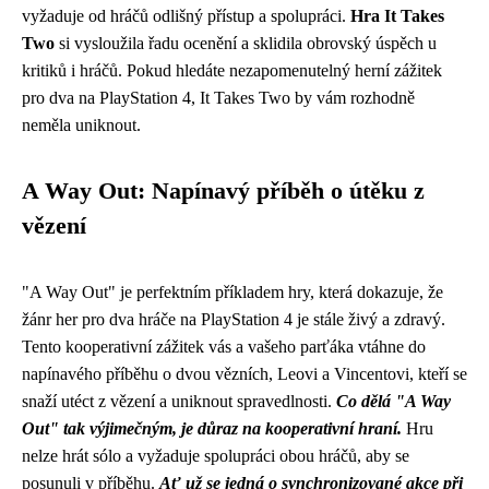
vyžaduje od hráčů odlišný přístup a spolupráci.
Hra It Takes
Two
si vysloužila řadu ocenění a sklidila obrovský úspěch u
kritiků i hráčů. Pokud hledáte nezapomenutelný herní zážitek
pro dva na PlayStation 4, It Takes Two by vám rozhodně
neměla uniknout.
A Way Out: Napínavý příběh o útěku z
vězení
"A Way Out" je perfektním příkladem hry, která dokazuje, že
žánr her pro dva hráče na PlayStation 4 je stále živý a zdravý.
Tento kooperativní zážitek vás a vašeho parťáka vtáhne do
napínavého příběhu o dvou vězních, Leovi a Vincentovi, kteří se
snaží utéct z vězení a uniknout spravedlnosti.
Co dělá "A Way
Out" tak výjimečným, je důraz na kooperativní hraní.
Hru
nelze hrát sólo a vyžaduje spolupráci obou hráčů, aby se
posunuli v příběhu.
Ať už se jedná o synchronizované akce při