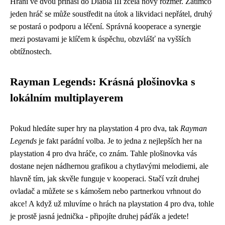
Hraní ve dvou přináší do Diabla III zcela nový rozměr. Zatímco
jeden hráč se může soustředit na útok a likvidaci nepřátel, druhý
se postará o podporu a léčení. Správná kooperace a synergie
mezi postavami je klíčem k úspěchu, obzvlášť na vyšších
obtížnostech.
Rayman Legends: Krásná plošinovka s
lokálním multiplayerem
Pokud hledáte super
hry na playstation 4 pro dva
, tak
Rayman
Legends
je fakt parádní volba. Je to jedna z nejlepších her na
playstation 4 pro dva hráče, co znám. Tahle plošinovka vás
dostane nejen nádhernou grafikou a chytlavými melodiemi, ale
hlavně tím, jak skvěle funguje v kooperaci. Stačí vzít druhej
ovladač a můžete se s kámošem nebo partnerkou vrhnout do
akce! A když už mluvíme o hrách na playstation 4 pro dva, tohle
je prostě jasná jednička - připojíte druhej páďák a jedete!