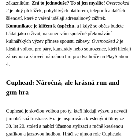
zákazníkům.
Zní to jednoduše? To si jen myslíte!
Overcooked
2
je plný překážek, pohyblivých platforem, teleportů a dalších
šíleností, které z vaření udělají adrenalinový zážitek.
Komunikace je klíčem k úspěchu,
a i když se občas budete
hádat jako o život, nakonec vám společné překonávání
kulinářských výzev přinese spoustu zábavy.
Overcooked 2
je
ideální volbou pro páry, kamarády nebo sourozence, kteří hledají
zábavnou a zároveň náročnou hru pro dva hráče na PlayStation
4.
Cuphead: Náročná, ale krásná run and
gun hra
Cuphead je skvělou volbou pro ty, kteří hledají výzvu a nevadí
jim občasná frustrace. Hra je inspirována kreslenými filmy ze
30. let 20. století a nabízí úžasnou stylizaci s ručně kreslenou
grafikou a jazzovou hudbou. Hráči se ujmou role Cupheada