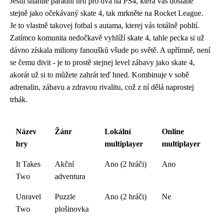
Jestli sháníte parádní hru pro dva na PS4, která vás dostane
stejně jako očekávaný
skate 4
, tak mrkněte na Rocket League.
Je to vlastně takovej fotbal s autama, kterej vás totálně pohltí.
Zatímco komunita nedočkavě vyhlíží skate 4, tahle pecka si už
dávno získala miliony fanoušků všude po světě. A upřímně, není
se čemu divit - je to prostě stejnej level zábavy jako skate 4,
akorát už si to můžete zahrát teď hned. Kombinuje v sobě
adrenalin, zábavu a zdravou rivalitu, což z ní dělá naprostej
trhák.
Název
Žánr
Lokální
Online
hry
multiplayer
multiplayer
It Takes
Akční
Ano (2 hráči)
Ano
Two
adventura
Unravel
Puzzle
Ano (2 hráči)
Ne
Two
plošinovka