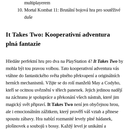
multiplayerem
Mortal Kombat 11: Brutální bojová hra pro soutěživé
duše
It Takes Two: Kooperativní adventura
plná fantazie
Hledáte perfektní hru pro dva na PlayStation 4?
It Takes Two
by
mohla být tou pravou volbou. Tato kooperativní adventura vás
vtáhne do fantastického světa plného překvapení a originálních
herních mechanismů. Vžijte se do rolí manželů May a Codyho,
kteří se ocitnou uvěznění v tělech panenek. Jejich jedinou nadějí
na záchranu je spolupráce a překonání všech nástrah, které jim
magický svět připraví.
It Takes Two
není jen obyčejnou hrou,
ale i emocionálním zážitkem, který prověří váš vztah a přinese
spoustu zábavy. Hra nabízí rozmanité levely plné hádanek,
plošinovek a soubojů s bossy. Každý level je unikátní a