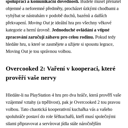
spolupráci a komunikační dovednosti.
Budete muset přenášet
objemné a neforemné předměty, procházet úzkými chodbami a
vyhýbat se nástrahám v podobě duchů, bazénů a dalších
překvapení.
Moving Out
je ideální hra pro všechny věkové
kategorie a herní úrovně.
Jednoduché ovládání a vtipné
zpracování zaručují zábavu pro celou rodinu.
Pokud tedy
hledáte hru, u které se zasmějete a užijete si spoustu legrace,
Moving Out je tou správnou volbou.
Overcooked 2: Vaření v kooperaci, které
prověří vaše nervy
Hledáte-li na PlayStation 4 hru pro dva hráče, která prověří vaše
vzájemné vztahy (a trpělivost), pak je Overcooked 2 tou pravou
volbou. Tato chaotická kooperativní kuchařka vás a vašeho
spoluhráče postaví do role šéfkuchařů, kteří musí společnými
silami připravovat a servírovat jídla stále náročnějším