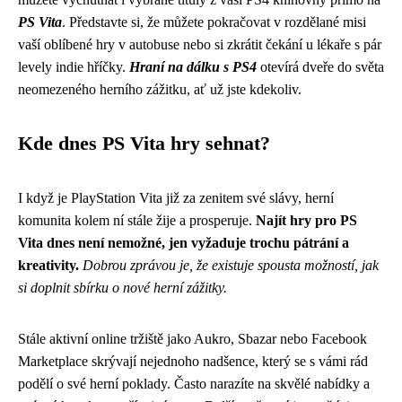
PS Vita
. Představte si, že můžete pokračovat v rozdělané misi
vaší oblíbené hry v autobuse nebo si zkrátit čekání u lékaře s pár
levely indie hříčky.
Hraní na dálku s PS4
otevírá dveře do světa
neomezeného herního zážitku, ať už jste kdekoliv.
Kde dnes PS Vita hry sehnat?
I když je PlayStation Vita již za zenitem své slávy, herní
komunita kolem ní stále žije a prosperuje.
Najít hry pro PS
Vita dnes není nemožné, jen vyžaduje trochu pátrání a
kreativity.
Dobrou zprávou je, že existuje spousta možností, jak
si doplnit sbírku o nové herní zážitky.
Stále aktivní online tržiště jako Aukro, Sbazar nebo Facebook
Marketplace skrývají nejednoho nadšence, který se s vámi rád
podělí o své herní poklady. Často narazíte na skvělé nabídky a