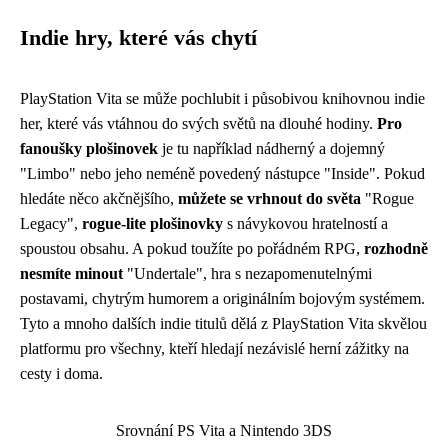
Indie hry, které vás chytí
PlayStation Vita se může pochlubit i působivou knihovnou indie
her, které vás vtáhnou do svých světů na dlouhé hodiny.
Pro
fanoušky plošinovek
je tu například nádherný a dojemný
"Limbo" nebo jeho neméně povedený nástupce "Inside". Pokud
hledáte něco akčnějšího,
můžete se vrhnout do světa
"Rogue
Legacy",
rogue-lite plošinovky
s návykovou hratelností a
spoustou obsahu. A pokud toužíte po pořádném RPG,
rozhodně
nesmíte minout
"Undertale", hra s nezapomenutelnými
postavami, chytrým humorem a originálním bojovým systémem.
Tyto a mnoho dalších indie titulů dělá z PlayStation Vita skvělou
platformu pro všechny, kteří hledají nezávislé herní zážitky na
cesty i doma.
Srovnání PS Vita a Nintendo 3DS