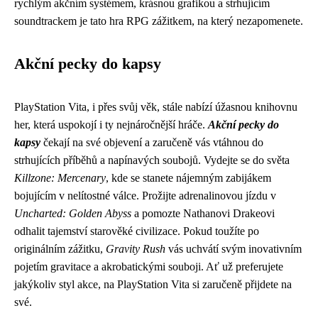
rychlým akčním systémem, krásnou grafikou a strhujícím
soundtrackem je tato hra RPG zážitkem, na který nezapomenete.
Akční pecky do kapsy
PlayStation Vita, i přes svůj věk, stále nabízí úžasnou knihovnu
her, která uspokojí i ty nejnáročnější hráče.
Akční pecky do
kapsy
čekají na své objevení a zaručeně vás vtáhnou do
strhujících příběhů a napínavých soubojů. Vydejte se do světa
Killzone: Mercenary
, kde se stanete nájemným zabijákem
bojujícím v nelítostné válce. Prožijte adrenalinovou jízdu v
Uncharted: Golden Abyss
a pomozte Nathanovi Drakeovi
odhalit tajemství starověké civilizace. Pokud toužíte po
originálním zážitku,
Gravity Rush
vás uchvátí svým inovativním
pojetím gravitace a akrobatickými souboji. Ať už preferujete
jakýkoliv styl akce, na PlayStation Vita si zaručeně přijdete na
své.