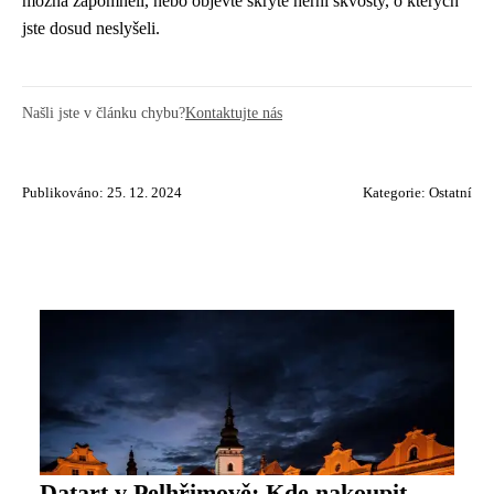
možná zapomněli, nebo objevte skryté herní skvosty, o kterých
jste dosud neslyšeli.
Našli jste v článku chybu?
Kontaktujte nás
Publikováno: 25. 12. 2024
Kategorie:
Ostatní
Datart v Pelhřimově: Kde nakoupit