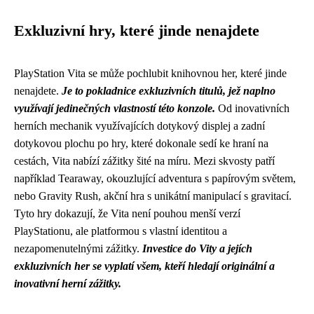
Exkluzivní hry, které jinde nenajdete
PlayStation Vita se může pochlubit knihovnou her, které jinde
nenajdete.
Je to pokladnice exkluzivních titulů, jež naplno
využívají jedinečných vlastností této konzole.
Od inovativních
herních mechanik využívajících dotykový displej a zadní
dotykovou plochu po hry, které dokonale sedí ke hraní na
cestách, Vita nabízí zážitky šité na míru. Mezi skvosty patří
například Tearaway, okouzlující adventura s papírovým světem,
nebo Gravity Rush, akční hra s unikátní manipulací s gravitací.
Tyto hry dokazují, že Vita není pouhou menší verzí
PlayStationu, ale platformou s vlastní identitou a
nezapomenutelnými zážitky.
Investice do Vity a jejích
exkluzivních her se vyplatí všem, kteří hledají originální a
inovativní herní zážitky.