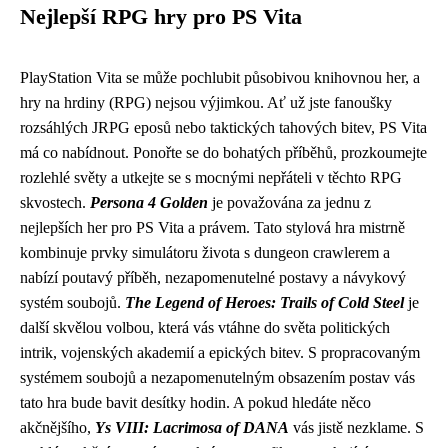
Nejlepší RPG hry pro PS Vita
PlayStation Vita se může pochlubit působivou knihovnou her, a
hry na hrdiny (RPG) nejsou výjimkou. Ať už jste fanoušky
rozsáhlých JRPG eposů nebo taktických tahových bitev, PS Vita
má co nabídnout. Ponořte se do bohatých příběhů, prozkoumejte
rozlehlé světy a utkejte se s mocnými nepřáteli v těchto RPG
skvostech.
Persona 4 Golden
je považována za jednu z
nejlepších her pro PS Vita a právem. Tato stylová hra mistrně
kombinuje prvky simulátoru života s dungeon crawlerem a
nabízí poutavý příběh, nezapomenutelné postavy a návykový
systém soubojů.
The Legend of Heroes: Trails of Cold Steel
je
další skvělou volbou, která vás vtáhne do světa politických
intrik, vojenských akademií a epických bitev. S propracovaným
systémem soubojů a nezapomenutelným obsazením postav vás
tato hra bude bavit desítky hodin. A pokud hledáte něco
akčnějšího,
Ys VIII: Lacrimosa of DANA
vás jistě nezklame. S