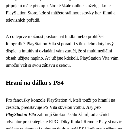
připojení máte přístup k široké škále online služeb, jako je
PlayStation Store, kde si můžete stáhnout stovky her, filmů a
televizních pořadů.
A co teprve možnost poslouchat hudbu nebo prohlížet
fotografie? PlayStation Vita si poradí i s tím. Jeho dotykový
displej a intuitivní ovládání vám zaručí, že si multimediální
obsah užijete naplno. Ať už jste kdekoli, PlayStation Vita vám
umožní vzít si svou zábavu s sebou.
Hraní na dálku s PS4
Pro fanoušky konzole PlayStation 4, kteří touží po hraní i na
cestách, představuje PS Vita skvělou volbu.
Hry pro
PlayStation Vita
zahrnují širokou škálu žánrů, od akčních
adventur po strategické RPG. Díky funkci Remote Play si navíc
můžete vychutnat i vybrané tituly z vaší PS4 knihovny přímo na