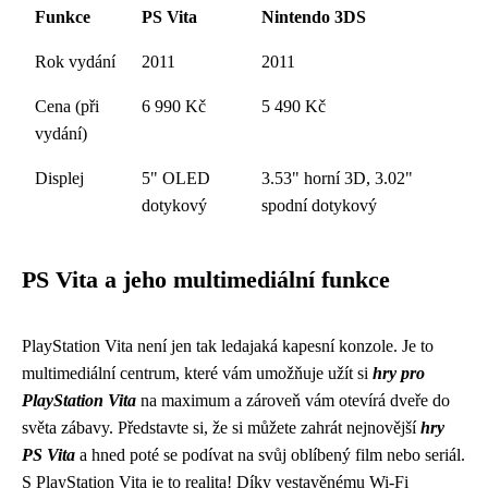
Funkce
PS Vita
Nintendo 3DS
Rok vydání
2011
2011
Cena (při
6 990 Kč
5 490 Kč
vydání)
Displej
5" OLED
3.53" horní 3D, 3.02"
dotykový
spodní dotykový
PS Vita a jeho multimediální funkce
PlayStation Vita není jen tak ledajaká kapesní konzole. Je to
multimediální centrum, které vám umožňuje užít si
hry pro
PlayStation Vita
na maximum a zároveň vám otevírá dveře do
světa zábavy. Představte si, že si můžete zahrát nejnovější
hry
PS Vita
a hned poté se podívat na svůj oblíbený film nebo seriál.
S PlayStation Vita je to realita! Díky vestavěnému Wi-Fi