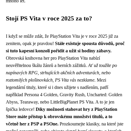
mnoho let.
Stojí PS Vita v roce 2025 za to?
I když se může zdát, že PlayStation Vita je v roce 2025 již za
zenitem, opak je pravdou!
Stále existuje spousta důvodů, proč
si tuto kapesní konzoli pořídit a užít si hodiny zábavy.
Obrovská knihovna her pro PlayStation Vita nabízí
neuvěřitelnou škálu žánrů a herních zážitků.
Ať už toužíte po
napínavých RPG, strhujících akčních adventurách, nebo
roztomilých plošinovkách, PS Vita vás nezklame.
Mezi
legendární tituly, které si i dnes užijete s nadšením, patří
například Persona 4 Golden, Gravity Rush, Uncharted: Golden
Abyss, Tearaway, nebo LittleBigPlanet PS Vita. A to je jen
špička ledovce!
Díky možnosti stahovat hry z PlayStation
Store máte přístup k obrovskému množství titulů, a to
včetně her z PSP a PSOne.
Prozkoumejte klasiky, na které jste