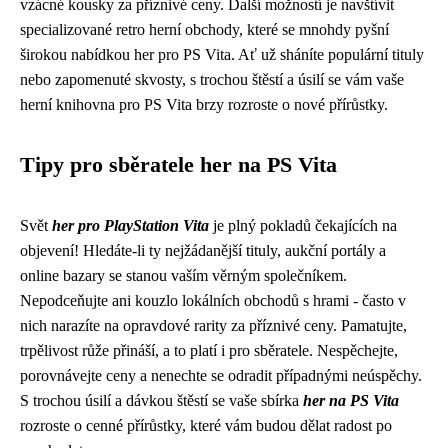
vzácné kousky za příznivé ceny. Další možností je navštívit
specializované retro herní obchody, které se mnohdy pyšní
širokou nabídkou her pro PS Vita. Ať už sháníte populární tituly
nebo zapomenuté skvosty, s trochou štěstí a úsilí se vám vaše
herní knihovna pro PS Vita brzy rozroste o nové přírůstky.
Tipy pro sběratele her na PS Vita
Svět
her pro PlayStation Vita
je plný pokladů čekajících na
objevení! Hledáte-li ty nejžádanější tituly, aukční portály a
online bazary se stanou vaším věrným společníkem.
Nepodceňujte ani kouzlo lokálních obchodů s hrami - často v
nich narazíte na opravdové rarity za příznivé ceny. Pamatujte,
trpělivost růže přináší, a to platí i pro sběratele. Nespěchejte,
porovnávejte ceny a nenechte se odradit případnými neúspěchy.
S trochou úsilí a dávkou štěstí se vaše sbírka
her na PS Vita
rozroste o cenné přírůstky, které vám budou dělat radost po