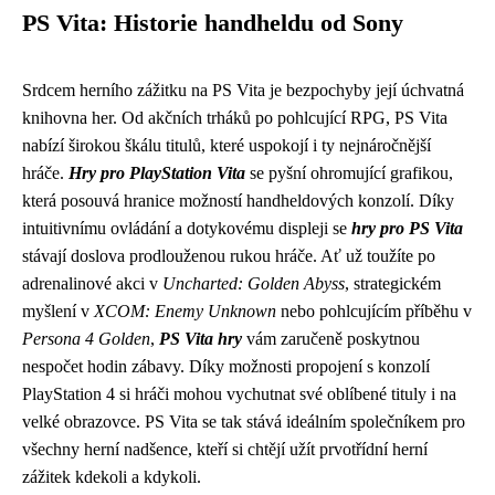
PS Vita: Historie handheldu od Sony
Srdcem herního zážitku na PS Vita je bezpochyby její úchvatná
knihovna her. Od akčních trháků po pohlcující RPG, PS Vita
nabízí širokou škálu titulů, které uspokojí i ty nejnáročnější
hráče.
Hry pro PlayStation Vita
se pyšní ohromující grafikou,
která posouvá hranice možností handheldových konzolí. Díky
intuitivnímu ovládání a dotykovému displeji se
hry pro PS Vita
stávají doslova prodlouženou rukou hráče. Ať už toužíte po
adrenalinové akci v
Uncharted: Golden Abyss
, strategickém
myšlení v
XCOM: Enemy Unknown
nebo pohlcujícím příběhu v
Persona 4 Golden
,
PS Vita hry
vám zaručeně poskytnou
nespočet hodin zábavy. Díky možnosti propojení s konzolí
PlayStation 4 si hráči mohou vychutnat své oblíbené tituly i na
velké obrazovce. PS Vita se tak stává ideálním společníkem pro
všechny herní nadšence, kteří si chtějí užít prvotřídní herní
zážitek kdekoli a kdykoli.