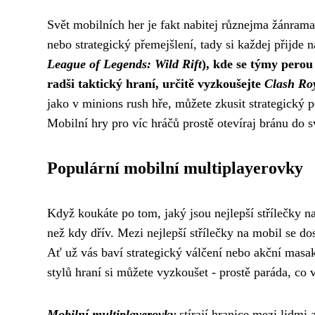
Svět mobilních her je fakt nabitej různejma žánrama,
nebo strategický přemejšlení, tady si každej přijde 
League of Legends: Wild Rift
), kde se týmy perou 
radši taktický hraní, určitě vyzkoušejte
Clash Ro
jako v minions rush hře, můžete zkusit strategický 
Mobilní hry pro víc hráčů prostě otevíraj bránu do 
Populární mobilní multiplayerovky
Když koukáte po tom, jaký jsou
nejlepší střílečky n
než kdy dřív. Mezi nejlepší střílečky na mobil se d
Ať už vás baví strategický válčení nebo akční masakr
stylů hraní si můžete vyzkoušet - prostě paráda, co 
Mobilní multiplayerovky
stírají hranice mezi lidmi