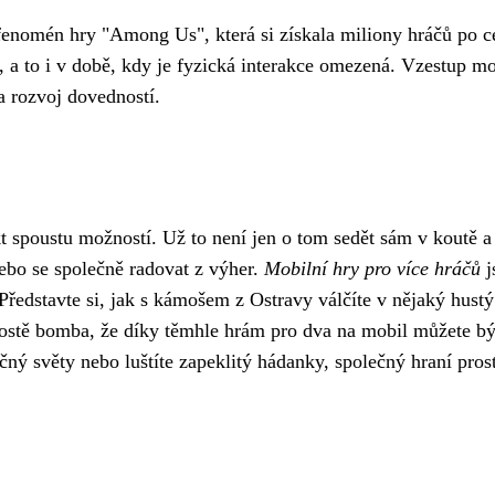
fenomén hry "Among Us", která si získala miliony hráčů po ce
y, a to i v době, kdy je fyzická interakce omezená. Vzestup mo
a rozvoj dovedností.
t spoustu možností. Už to není jen o tom sedět sám v koutě a
ebo se společně radovat z výher.
Mobilní hry pro více hráčů
j
 Představte si, jak s kámošem z Ostravy válčíte v nějaký hus
prostě bomba, že díky těmhle hrám pro dva na mobil můžete být
ečný světy nebo luštíte zapeklitý hádanky, společný hraní pros