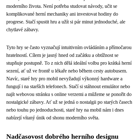
moderního života. Není potřeba studovat návody, učit se
komplikované herní mechaniky ani investovat hodiny do
progrese. Stačí spustit hru a užít si pár minut jednoduché, ale
chytlavé zábavy.
Tyto hry se často vyznačují intuitivním ovládáním a přímočarou
hratelností. Cílem je jasný hned od začátku a obtížnost se
stupňuje postupně. To z nich dělá ideální volbu pro krátká herní
sezení, ať už ve frontě u lékaře nebo během cesty autobusem.
Navíc, staré hry pro mobil nevyžadují výkonný hardware a
fungují i na starších telefonech. Stačí si stáhnout emulátor nebo
najít webovou stránku s online verzemi a můžeme se ponořit do
nostalgické zábavy. Ať už se jedná o nostalgii po starých časech
nebo touhu po jednoduchosti, staré hry na mobil nám i dnes
nabízejí vítaný únik od shonu moderního světa.
Nadčasovost dobrého herního designu