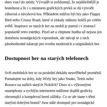
dnes vrací do módy. Vývojáři si uvědomují, že nejdůležitější je
hratelnost a že i s minimem grafických prvků se dá vytvořit
zábavná a návyková hra. Příkladem můžou být hry jako Flappy
Bird nebo Crossy Road, které si získaly miliony hráčů po celém
světě. Inspirace ze starých her na mobil je patrná i v rostoucí
popularitě retro estetiky. Pixel art a chiptune hudba už nejsou jen
doménou nostalgických vzpomínek, ale stávají se z nich
plnohodnotné nástroje pro tvorbu moderních a originálních her.
Dostupnost her na starých telefonech
Svět mobilních her se za poslední dekádu neuvěřitelně proměnil.
Pamatujete na doby, kdy frčely hry jako Snake, Tetris nebo
Bounce na našich starých Nokiích? Dnes si s výkonnými
smartphony a rychlým internetem můžeme dopřát graficky
ohromující a komplexní herní zážitky. Co se ale stane s těmi
starými dobrými hrami? Jsou stále dostupné pro nostalgické