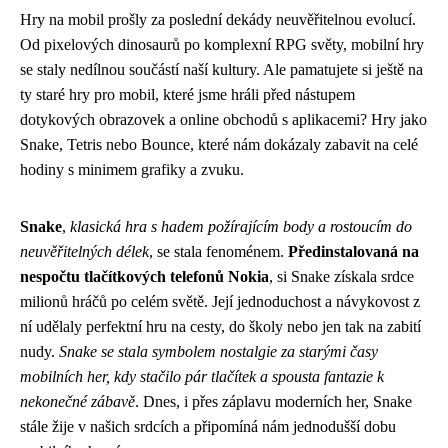
Hry na mobil prošly za poslední dekády neuvěřitelnou evolucí.
Od pixelových dinosaurů po komplexní RPG světy, mobilní hry
se staly nedílnou součástí naší kultury. Ale pamatujete si ještě na
ty staré hry pro mobil, které jsme hráli před nástupem
dotykových obrazovek a online obchodů s aplikacemi? Hry jako
Snake, Tetris nebo Bounce, které nám dokázaly zabavit na celé
hodiny s minimem grafiky a zvuku.
Snake
,
klasická hra s hadem požírajícím body a rostoucím do
neuvěřitelných délek
, se stala fenoménem.
Předinstalovaná na
nespočtu tlačítkových telefonů Nokia
, si Snake získala srdce
milionů hráčů po celém světě. Její jednoduchost a návykovost z
ní udělaly perfektní hru na cesty, do školy nebo jen tak na zabití
nudy.
Snake se stala symbolem nostalgie za starými časy
mobilních her, kdy stačilo pár tlačítek a spousta fantazie k
nekonečné zábavě
. Dnes, i přes záplavu moderních her, Snake
stále žije v našich srdcích a připomíná nám jednodušší dobu