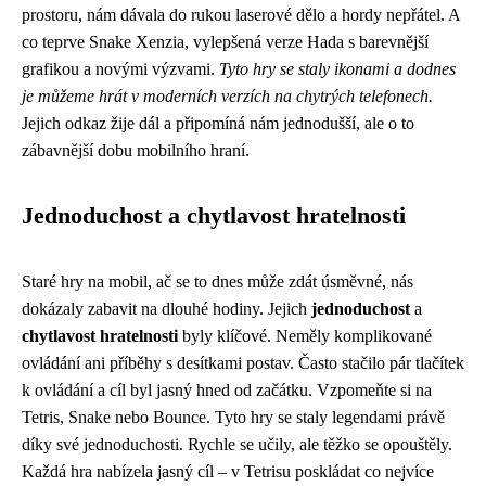
prostoru, nám dávala do rukou laserové dělo a hordy nepřátel. A
co teprve Snake Xenzia, vylepšená verze Hada s barevnější
grafikou a novými výzvami.
Tyto hry se staly ikonami a dodnes
je můžeme hrát v moderních verzích na chytrých telefonech.
Jejich odkaz žije dál a připomíná nám jednodušší, ale o to
zábavnější dobu mobilního hraní.
Jednoduchost a chytlavost hratelnosti
Staré hry na mobil, ač se to dnes může zdát úsměvné, nás
dokázaly zabavit na dlouhé hodiny. Jejich
jednoduchost
a
chytlavost hratelnosti
byly klíčové. Neměly komplikované
ovládání ani příběhy s desítkami postav. Často stačilo pár tlačítek
k ovládání a cíl byl jasný hned od začátku. Vzpomeňte si na
Tetris, Snake nebo Bounce. Tyto hry se staly legendami právě
díky své jednoduchosti. Rychle se učily, ale těžko se opouštěly.
Každá hra nabízela jasný cíl – v Tetrisu poskládat co nejvíce