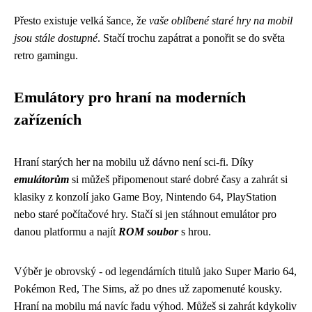
Přesto existuje velká šance, že
vaše oblíbené staré hry na mobil
jsou stále dostupné
. Stačí trochu zapátrat a ponořit se do světa
retro gamingu.
Emulátory pro hraní na moderních
zařízeních
Hraní starých her na mobilu už dávno není sci-fi. Díky
emulátorům
si můžeš připomenout staré dobré časy a zahrát si
klasiky z konzolí jako Game Boy, Nintendo 64, PlayStation
nebo staré počítačové hry. Stačí si jen stáhnout emulátor pro
danou platformu a najít
ROM soubor
s hrou.
Výběr je obrovský - od legendárních titulů jako Super Mario 64,
Pokémon Red, The Sims, až po dnes už zapomenuté kousky.
Hraní na mobilu má navíc řadu výhod. Můžeš si zahrát kdykoliv