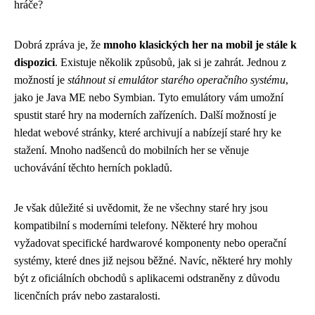
hráče?
Dobrá zpráva je, že
mnoho klasických her na mobil je stále k
dispozici
. Existuje několik způsobů, jak si je zahrát. Jednou z
možností je
stáhnout si emulátor starého operačního systému
,
jako je Java ME nebo Symbian. Tyto emulátory vám umožní
spustit staré hry na moderních zařízeních. Další možností je
hledat webové stránky, které archivují a nabízejí staré hry ke
stažení. Mnoho nadšenců do mobilních her se věnuje
uchovávání těchto herních pokladů.
Je však důležité si uvědomit, že ne všechny staré hry jsou
kompatibilní s moderními telefony. Některé hry mohou
vyžadovat specifické hardwarové komponenty nebo operační
systémy, které dnes již nejsou běžné. Navíc, některé hry mohly
být z oficiálních obchodů s aplikacemi odstraněny z důvodu
licenčních práv nebo zastaralosti.