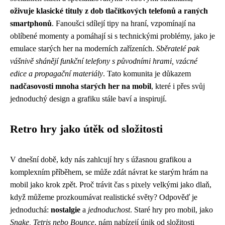
oživuje klasické tituly z dob tlačítkových telefonů a raných
smartphonů
. Fanoušci sdílejí tipy na hraní, vzpomínají na
oblíbené momenty a pomáhají si s technickými problémy, jako je
emulace starých her na moderních zařízeních.
Sběratelé pak
vášnivě shánějí funkční telefony s původními hrami, vzácné
edice a propagační materiály
. Tato komunita je důkazem
nadčasovosti mnoha starých her na mobil
, které i přes svůj
jednoduchý design a grafiku stále baví a inspirují.
Retro hry jako útěk od složitosti
V dnešní době, kdy nás zahlcují hry s úžasnou grafikou a
komplexním příběhem, se může zdát návrat ke starým hrám na
mobil jako krok zpět. Proč trávit čas s pixely velkými jako dlaň,
když můžeme prozkoumávat realistické světy? Odpověď je
jednoduchá:
nostalgie
a
jednoduchost
. Staré hry pro mobil, jako
Snake, Tetris nebo Bounce
, nám nabízejí únik od složitosti