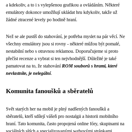
a kdekoliv, a to i s vylepšenou grafikou a ovládáním. Některé
emulátory dokonce umožňují ukládat hru kdykoliv, takže už
žádné ztracené levely po hodině hraní.
Než se ale pustíš do stahování, je potřeba myslet na pár věcí. Ne
všechny emulátory jsou si rovny - některé můžou být pomalé,
nestabilní nebo s otravnou reklamou. Doporučujeme si proto
přečíst recenze a vybrat si ten nejvhodnější. Důležité je také
pamatovat na to, že stahování
ROM souborů s hrami, které
nevlastníte, je nelegální
.
Komunita fanoušků a sběratelů
Svět starých her na mobil je plný nadšených fanoušků a
sběratelů, kteří sdílejí vášeň pro nostalgii a historii mobilního
hraní. Tato komunita, často propojená online fóry, skupinami na
sociálních sítích a specializovanými webovými stránkami,