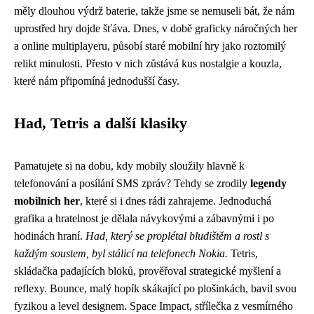
měly dlouhou výdrž baterie, takže jsme se nemuseli bát, že nám
uprostřed hry dojde šťáva. Dnes, v době graficky náročných her
a online multiplayeru, působí staré mobilní hry jako roztomilý
relikt minulosti. Přesto v nich zůstává kus nostalgie a kouzla,
které nám připomíná jednodušší časy.
Had, Tetris a další klasiky
Pamatujete si na dobu, kdy mobily sloužily hlavně k
telefonování a posílání SMS zpráv? Tehdy se zrodily
legendy
mobilních her
, které si i dnes rádi zahrajeme. Jednoduchá
grafika a hratelnost je dělala návykovými a zábavnými i po
hodinách hraní.
Had, který se proplétal bludištěm a rostl s
každým soustem, byl stálicí na telefonech Nokia.
Tetris,
skládačka padajících bloků, prověřoval strategické myšlení a
reflexy. Bounce, malý hopík skákající po plošinkách, bavil svou
fyzikou a level designem. Space Impact, střílečka z vesmírného