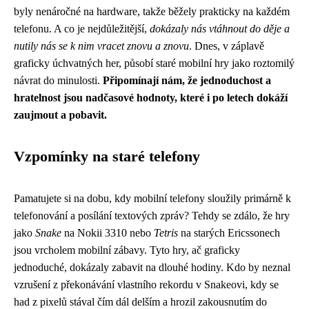
byly nenáročné na hardware, takže běžely prakticky na každém
telefonu. A co je nejdůležitější,
dokázaly nás vtáhnout do děje a
nutily nás se k nim vracet znovu a znovu
. Dnes, v záplavě
graficky úchvatných her, působí staré mobilní hry jako roztomilý
návrat do minulosti.
Připomínají nám, že jednoduchost a
hratelnost jsou nadčasové hodnoty, které i po letech dokáží
zaujmout a pobavit.
Vzpomínky na staré telefony
Pamatujete si na dobu, kdy mobilní telefony sloužily primárně k
telefonování a posílání textových zpráv? Tehdy se zdálo, že hry
jako
Snake
na Nokii 3310 nebo
Tetris
na starých Ericssonech
jsou vrcholem mobilní zábavy. Tyto hry, ač graficky
jednoduché, dokázaly zabavit na dlouhé hodiny. Kdo by neznal
vzrušení z překonávání vlastního rekordu v Snakeovi, kdy se
had z pixelů stával čím dál delším a hrozil zakousnutím do