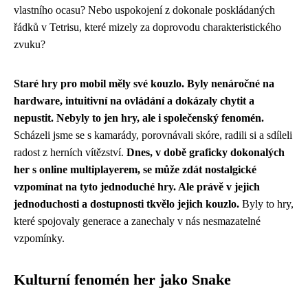
vlastního ocasu? Nebo uspokojení z dokonale poskládaných
řádků v Tetrisu, které mizely za doprovodu charakteristického
zvuku?
Staré hry pro mobil měly své kouzlo. Byly nenáročné na
hardware, intuitivní na ovládání a dokázaly chytit a
nepustit. Nebyly to jen hry, ale i společenský fenomén.
Scházeli jsme se s kamarády, porovnávali skóre, radili si a sdíleli
radost z herních vítězství.
Dnes, v době graficky dokonalých
her s online multiplayerem, se může zdát nostalgické
vzpomínat na tyto jednoduché hry. Ale právě v jejich
jednoduchosti a dostupnosti tkvělo jejich kouzlo.
Byly to hry,
které spojovaly generace a zanechaly v nás nesmazatelné
vzpomínky.
Kulturní fenomén her jako Snake