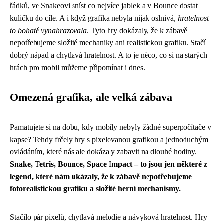
řádků, ve Snakeovi sníst co nejvíce jablek a v Bounce dostat
kuličku do cíle. A i když grafika nebyla nijak oslnivá,
hratelnost
to bohatě vynahrazovala
. Tyto hry dokázaly, že k zábavě
nepotřebujeme složité mechaniky ani realistickou grafiku. Stačí
dobrý nápad a chytlavá hratelnost. A to je něco, co si na starých
hrách pro mobil můžeme připomínat i dnes.
Omezená grafika, ale velká zábava
Pamatujete si na dobu, kdy mobily nebyly žádné superpočítače v
kapse? Tehdy frčely hry s pixelovanou grafikou a jednoduchým
ovládáním, které nás ale dokázaly zabavit na dlouhé hodiny.
Snake, Tetris, Bounce, Space Impact – to jsou jen některé z
legend, které nám ukázaly, že k zábavě nepotřebujeme
fotorealistickou grafiku a složité herní mechanismy.
Stačilo pár pixelů, chytlavá melodie a návyková hratelnost. Hry