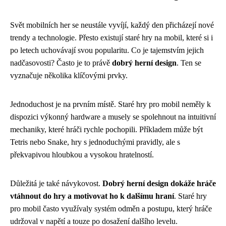
Svět mobilních her se neustále vyvíjí, každý den přicházejí nové
trendy a technologie. Přesto existují staré hry na mobil, které si i
po letech uchovávají svou popularitu. Co je tajemstvím jejich
nadčasovosti? Často je to právě
dobrý herní design
. Ten se
vyznačuje několika klíčovými prvky.
Jednoduchost je na prvním místě. Staré hry pro mobil neměly k
dispozici výkonný hardware a musely se spolehnout na intuitivní
mechaniky, které hráči rychle pochopili. Příkladem může být
Tetris nebo Snake, hry s jednoduchými pravidly, ale s
překvapivou hloubkou a vysokou hratelností.
Důležitá je také návykovost.
Dobrý herní design dokáže hráče
vtáhnout do hry a motivovat ho k dalšímu hraní
. Staré hry
pro mobil často využívaly systém odměn a postupu, který hráče
udržoval v napětí a touze po dosažení dalšího levelu.