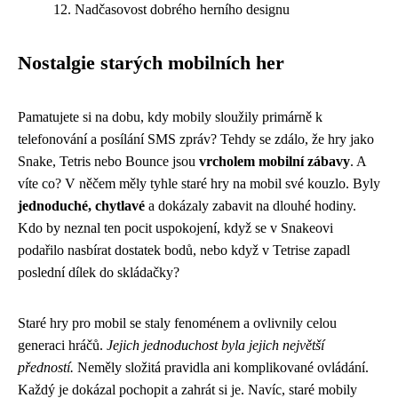
Nadčasovost dobrého herního designu
Nostalgie starých mobilních her
Pamatujete si na dobu, kdy mobily sloužily primárně k
telefonování a posílání SMS zpráv? Tehdy se zdálo, že hry jako
Snake, Tetris nebo Bounce jsou
vrcholem mobilní zábavy
. A
víte co? V něčem měly tyhle staré hry na mobil své kouzlo. Byly
jednoduché, chytlavé
a dokázaly zabavit na dlouhé hodiny.
Kdo by neznal ten pocit uspokojení, když se v Snakeovi
podařilo nasbírat dostatek bodů, nebo když v Tetrise zapadl
poslední dílek do skládačky?
Staré hry pro mobil se staly fenoménem a ovlivnily celou
generaci hráčů.
Jejich jednoduchost byla jejich největší
předností.
Neměly složitá pravidla ani komplikované ovládání.
Každý je dokázal pochopit a zahrát si je. Navíc, staré mobily