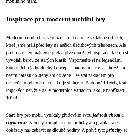
mobilního hraní.
Inspirace pro moderní mobilní hry
Moderní mobilní hry se můžou zdát na míle vzdálené od těch,
které jsme hráli před lety na našich tlačítkových telefonech. Ale
pod povrchem najdeme překvapivé množství inspirace, kterou si
vývojáři berou ze starých klasik. Vzpomeňte si na legendární
Snake. Jeho jednoduchý koncept – hadovi roste ocas, když jí a
nesmí narazit do stěny ani do sebe – se stal základem pro
nespočet moderních her, jako je slither.io. Podobně i Tetris, král
logických her, žije dál v moderních variacích jako je například
1010!.
Staré hry pro mobil vynikaly především svou
jednoduchostí
a
chytlavostí
. Neměly komplikované příběhy ani grafiku, ale
dokázaly nás zabavit na dlouhé hodiny. A právě tyto
principy
se