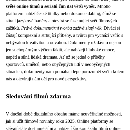
světě online filmů a seriálů čím dál větší výběr.
Mnoho
platforem nabízí české titulky nebo dokonce dabing, čímž se
stírají jazykové bariéry a otevírá se fascinující svět filmových
zážitků.
Právě dokumentární tvorba zažívá zlatý věk.
Diváci si
žádají komplexní a strhující příběhy, a tvůrci jim vychází vstříc s
nebývalou kreativitou a odvahou. Dokumenty už dávno nejsou
jen suchopárným výčtem faktů, ale nabízejí hluboké emoce,
napětí a silná lidská dramata. Ať už se jedná o příběhy
sportovců, umělců, nebo obyčejných lidí v neobyčejných
situacích, dokumenty nám pomáhají lépe porozumět světu kolem
nás a otevírají nám oči pro nové perspektivy.
Sledování filmů zdarma
V dnešní době digitálního obsahu máme neuvěřitelné možnosti,
jak si užít filmové novinky roku 2025. Online platformy se
stávají stále dostupnějšími a nabízejí širokou škálu filmů online,