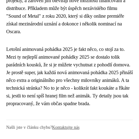
projekty, a zároveň jim otevírají nové možnosti financování a
distribuce. Příkladem může být úspěch nezávislého filmu
"Sound of Metal" z roku 2020, který si díky online premiéře
získal mezinárodní uznání a dokonce i několik nominací na
Oscara.
Letošní animovaná pohádka 2025 je fakt něco, co stojí za to.
Mezi ty nejlepší
animované pohádky 2025
se dostalo tolik
parádních kousků, že si je můžete vychutnat z pohodlí domova.
Je prostě super, jak každá nová animovaná pohádka 2025 přináší
něco extra a originálního pro všechny milovníky animáků. A ta
technická stránka? No to je něco - kolikrát fakt koukáte a říkáte
si, jestli to není spíš hranej film než animák. Ty detaily jsou tak
propracovaný, že vám občas spadne brada.
Našli jste v článku chybu?
Kontaktujte nás