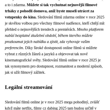
a to i zdarma.
Můžete si tak vychutnat nejnovější filmové
trháky z pohodlí domova, aniž byste museli utrácet za
vstupenky do kina.
Sledování filmů zdarma online v roce 2025
je skvělou volbou pro všechny filmové nadšence, kteří chtějí mít
přehled o nejnovějších trendech a premiérách.
Mnoho platforem
nabízí bezplatné zkušební období, během kterého můžete
prozkoumat jejich nabídku a zjistit, zda vyhovuje vašim
preferencím.
Díky široké dostupnosti online filmů si můžete
vybrat z různých žánrů a jazyků a objevovat tak nové
kinematografické světy. Sledování filmů online v roce 2025 je
tak synonymem pro dostupnost, rozmanitost a moderní způsob,
jak si užít filmový zážitek.
Legální streamování
Sledování filmů online je v roce 2025 mega pohodlný, zvlášť
když máte netflix, filmy cz dabing 2025 tam budou určitě v