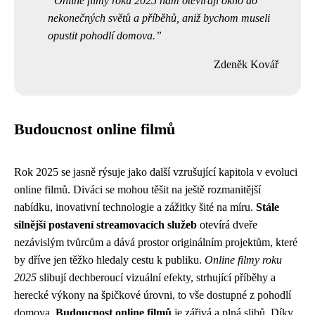
Online filmy roku 2025 nám otevírají okno do
nekonečných světů a příběhů, aniž bychom museli
opustit pohodlí domova.
Zdeněk Kovář
Budoucnost online filmů
Rok 2025 se jasně rýsuje jako další vzrušující kapitola v evoluci
online filmů. Diváci se mohou těšit na ještě rozmanitější
nabídku, inovativní technologie a zážitky šité na míru.
Stále
silnější postavení streamovacích služeb
otevírá dveře
nezávislým tvůrcům a dává prostor originálním projektům, které
by dříve jen těžko hledaly cestu k publiku.
Online filmy roku
2025
slibují dechberoucí vizuální efekty, strhující příběhy a
herecké výkony na špičkové úrovni, to vše dostupné z pohodlí
domova.
Budoucnost online filmů
je zářivá a plná slibů. Díky