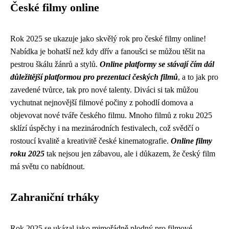
České filmy online
Rok 2025 se ukazuje jako skvělý rok pro české filmy online!
Nabídka je bohatší než kdy dřív a fanoušci se můžou těšit na
pestrou škálu žánrů a stylů.
Online platformy se stávají čím dál
důležitější platformou pro prezentaci českých filmů
, a to jak pro
zavedené tvůrce, tak pro nové talenty. Diváci si tak můžou
vychutnat nejnovější filmové počiny z pohodlí domova a
objevovat nové tváře českého filmu. Mnoho filmů z roku 2025
sklízí úspěchy i na mezinárodních festivalech, což svědčí o
rostoucí kvalitě a kreativitě české kinematografie.
Online filmy
roku 2025
tak nejsou jen zábavou, ale i důkazem, že český film
má světu co nabídnout.
Zahraniční trháky
Rok 2025 se ukázal jako mimořádně plodný pro filmové