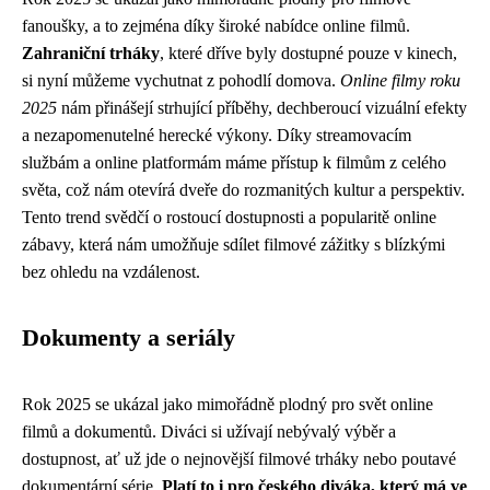
fanoušky, a to zejména díky široké nabídce online filmů.
Zahraniční trháky
, které dříve byly dostupné pouze v kinech,
si nyní můžeme vychutnat z pohodlí domova.
Online filmy roku
2025
nám přinášejí strhující příběhy, dechberoucí vizuální efekty
a nezapomenutelné herecké výkony. Díky streamovacím
službám a online platformám máme přístup k filmům z celého
světa, což nám otevírá dveře do rozmanitých kultur a perspektiv.
Tento trend svědčí o rostoucí dostupnosti a popularitě online
zábavy, která nám umožňuje sdílet filmové zážitky s blízkými
bez ohledu na vzdálenost.
Dokumenty a seriály
Rok 2025 se ukázal jako mimořádně plodný pro svět online
filmů a dokumentů. Diváci si užívají nebývalý výběr a
dostupnost, ať už jde o nejnovější filmové trháky nebo poutavé
dokumentární série.
Platí to i pro českého diváka, který má ve