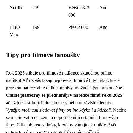
Netflix
259
Větší než 3
Ano
000
HBO
199
Přes 2 000
Ano
Max
Tipy pro filmové fanoušky
Rok 2025 slibuje pro filmové nadšence skutečnou online
nadílku! Ať už vás lákají nejnovější filmové hity nebo chcete
prozkoumat rozsáhlé online archivy, možnosti jsou nekonečné.
Online platformy se předhánějí v nabídce filmů roku 2025
,
ať už jde o strhující blockbustery nebo nezávislé klenoty.
Využijte možnosti sledovat filmy online kdykoli a kdekoli.
Nechte
se inspirovat recenzemi a doporučeními ostatních filmových
fanoušků a objevte snímky, které by vám jinak unikly. Svět
online filmů v roce 2025 je plný úžasných zážitků.