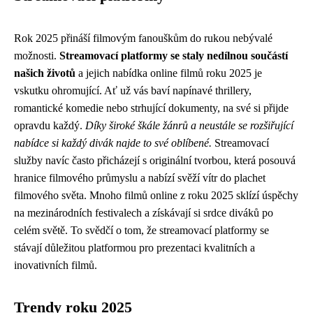
Rok 2025 přináší filmovým fanouškům do rukou nebývalé
možnosti.
Streamovací platformy se staly nedílnou součástí
našich životů
a jejich nabídka online filmů roku 2025 je
vskutku ohromující. Ať už vás baví napínavé thrillery,
romantické komedie nebo strhující dokumenty, na své si přijde
opravdu každý.
Díky široké škále žánrů a neustále se rozšiřující
nabídce si každý divák najde to své oblíbené.
Streamovací
služby navíc často přicházejí s originální tvorbou, která posouvá
hranice filmového průmyslu a nabízí svěží vítr do plachet
filmového světa. Mnoho filmů online z roku 2025 sklízí úspěchy
na mezinárodních festivalech a získávají si srdce diváků po
celém světě. To svědčí o tom, že streamovací platformy se
stávají důležitou platformou pro prezentaci kvalitních a
inovativních filmů.
Trendy roku 2025