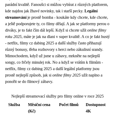
parádní kvalitě. Fanoušci si můžou vybírat z různých platforem,
kde najdou jak žhavé novinky, tak i starší pecky.
Legální
streamování
je prostě bomba - koukáte kdy chcete, kde chcete,
a ještě podporujete ty, co filmy dělají. A jak se platformy perou o
diváky, je to fakt čím dál lepší. Když si chcete užít
online filmy
roku 2025
, máte je jak na dlani v super kvalitě. A co je fakt hustý
- netflix, filmy cz dabing 2025 a další služby často přihazují
různý bonusy, třeba rozhovory s herci nebo zákulisní srandy.
Mimochodem, když už jsme u zábavy, mrkněte na
nejlepší
songy
, co frčely minulej rok. No a když se vrátím k filmům -
netflix, filmy cz dabing 2025 a další legální platformy jsou
prostě nejlepší způsob, jak si
online filmy 2025
užít naplno a
ponořit se do filmový zábavy.
Nejlepší streamovací služby pro filmy online v roce 2025
Služba
Měsíční cena
Počet filmů
Dostupnost
(Kč)
4K