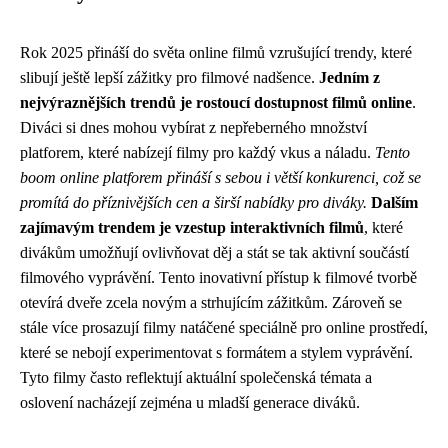
Rok 2025 přináší do světa online filmů vzrušující trendy, které
slibují ještě lepší zážitky pro filmové nadšence.
Jedním z
nejvýraznějších trendů je rostoucí dostupnost filmů online
.
Diváci si dnes mohou vybírat z nepřeberného množství
platforem, které nabízejí filmy pro každý vkus a náladu.
Tento
boom online platforem přináší s sebou i větší konkurenci, což se
promítá do příznivějších cen a širší nabídky pro diváky.
Dalším
zajímavým trendem je vzestup interaktivních filmů
, které
divákům umožňují ovlivňovat děj a stát se tak aktivní součástí
filmového vyprávění. Tento inovativní přístup k filmové tvorbě
otevírá dveře zcela novým a strhujícím zážitkům. Zároveň se
stále více prosazují filmy natáčené speciálně pro online prostředí,
které se nebojí experimentovat s formátem a stylem vyprávění.
Tyto filmy často reflektují aktuální společenská témata a
oslovení nacházejí zejména u mladší generace diváků.