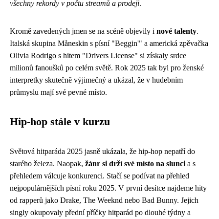
všechny rekordy v počtu streamů a prodeji
.
Kromě zavedených jmen se na scéně objevily i
nové talenty
.
Italská skupina Måneskin s písní "Beggin'" a americká zpěvačka
Olivia Rodrigo s hitem "Drivers License" si získaly srdce
milionů fanoušků po celém světě. Rok 2025 tak byl pro ženské
interpretky skutečně výjimečný a ukázal, že v hudebním
průmyslu mají své pevné místo.
Hip-hop stále v kurzu
Světová hitparáda 2025 jasně ukázala, že hip-hop nepatří do
starého železa. Naopak,
žánr si drží své místo na slunci
a s
přehledem válcuje konkurenci. Stačí se podívat na přehled
nejpopulárnějších písní roku 2025. V první desítce najdeme hity
od rapperů jako Drake, The Weeknd nebo Bad Bunny. Jejich
singly okupovaly přední příčky hitparád po dlouhé týdny a