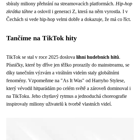
sbíraly miliony přehrání na streamovacích platformách.
Hip-hop
zkrátka táhne
a oslovil i generaci Z, která na něm vyrostla. I v
Čechách si vede hip-hop velmi dobře a dokazuje, že má co říct.
Tančíme na TikTok hity
TikTok se stal v roce 2025 doslova
líhní hudebních hitů
.
Písničky, které by dříve jen těžko prorazily do mainstreamu, se
díky tanečním výzvám a virálním videím staly globálními
fenomény. Vzpomeňme na "As It Was" od Harryho Stylese,
který vévodil hitparádám po celém světě a zároveň dominoval i
na TikToku. Jeho chytlavý rytmus a jednoduchá choreografie
inspirovaly miliony uživatelů k tvorbě vlastních videí.