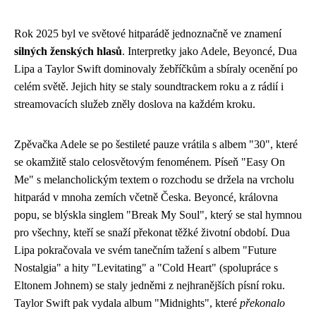
Rok 2025 byl ve světové hitparádě jednoznačně ve znamení
silných ženských hlasů
. Interpretky jako Adele, Beyoncé, Dua
Lipa a Taylor Swift dominovaly žebříčkům a sbíraly ocenění po
celém světě. Jejich hity se staly soundtrackem roku a z rádií i
streamovacích služeb zněly doslova na každém kroku.
Zpěvačka Adele se po šestileté pauze vrátila s albem "30", které
se okamžitě stalo celosvětovým fenoménem. Píseň "Easy On
Me" s melancholickým textem o rozchodu se držela na vrcholu
hitparád v mnoha zemích včetně Česka. Beyoncé, královna
popu, se blýskla singlem "Break My Soul", který se stal hymnou
pro všechny, kteří se snaží překonat těžké životní období. Dua
Lipa pokračovala ve svém tanečním tažení s albem "Future
Nostalgia" a hity "Levitating" a "Cold Heart" (spolupráce s
Eltonem Johnem) se staly jedněmi z nejhranějších písní roku.
Taylor Swift pak vydala album "Midnights", které
překonalo