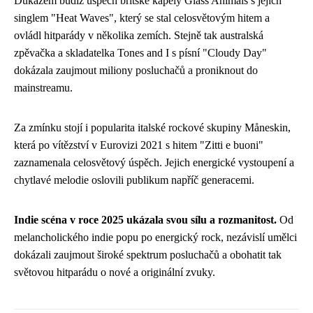
Důkazem budiž úspěch britské kapely Glass Animals s jejich
singlem "Heat Waves", který se stal celosvětovým hitem a
ovládl hitparády v několika zemích. Stejně tak australská
zpěvačka a skladatelka Tones and I s písní "Cloudy Day"
dokázala zaujmout miliony posluchačů a proniknout do
mainstreamu.
Za zmínku stojí i popularita italské rockové skupiny Måneskin,
která po vítězství v Eurovizi 2021 s hitem "Zitti e buoni"
zaznamenala celosvětový úspěch. Jejich energické vystoupení a
chytlavé melodie oslovili publikum napříč generacemi.
Indie scéna v roce 2025 ukázala svou sílu a rozmanitost.
Od
melancholického indie popu po energický rock, nezávislí umělci
dokázali zaujmout široké spektrum posluchačů a obohatit tak
světovou hitparádu o nové a originální zvuky.