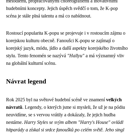
melodiemi, propracovanými choreografiemi a inovativními
hudebními koncepty. Jejich úspěch svědčí o tom, že K-pop
scéna je stále plná talentu a má co nabídnout.
Rostoucí popularita K-popu se projevuje i v rostoucím zájmu o
korejskou kulturu obecně. Fanoušci K-popu se zajímají o
korejský jazyk, módu, jídlo a další aspekty korejského životního
stylu. Tento fenomén se nazývá
"Hallyu"
a má významný vliv
na globální kulturní scénu.
Návrat legend
Rok 2025 byl na světové hudební scéně ve znamení
velkých
návratů
. Legendy, o kterých jsme si mysleli, že už je na pódiu
neuvidíme, se s vervou vrátily a dokázaly, že jejich hudba
nestárne.
Harry Styles se svým albem "Harry's House" ovládl
hitparády a získal si srdce fanoušků po celém světě. Jeho singl