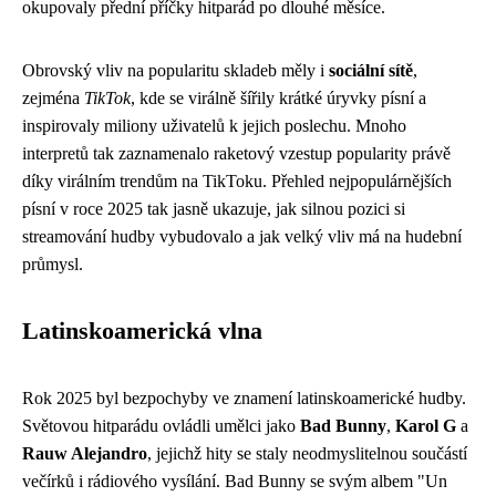
okupovaly přední příčky hitparád po dlouhé měsíce.
Obrovský vliv na popularitu skladeb měly i
sociální sítě
,
zejména
TikTok
, kde se virálně šířily krátké úryvky písní a
inspirovaly miliony uživatelů k jejich poslechu. Mnoho
interpretů tak zaznamenalo raketový vzestup popularity právě
díky virálním trendům na TikToku. Přehled nejpopulárnějších
písní v roce 2025 tak jasně ukazuje, jak silnou pozici si
streamování hudby vybudovalo a jak velký vliv má na hudební
průmysl.
Latinskoamerická vlna
Rok 2025 byl bezpochyby ve znamení latinskoamerické hudby.
Světovou hitparádu ovládli umělci jako
Bad Bunny
,
Karol G
a
Rauw Alejandro
, jejichž hity se staly neodmyslitelnou součástí
večírků i rádiového vysílání. Bad Bunny se svým albem "Un