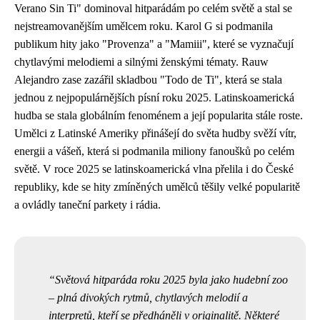
Verano Sin Ti" dominoval hitparádám po celém světě a stal se
nejstreamovanějším umělcem roku. Karol G si podmanila
publikum hity jako "Provenza" a "Mamiii", které se vyznačují
chytlavými melodiemi a silnými ženskými tématy. Rauw
Alejandro zase zazářil skladbou "Todo de Ti", která se stala
jednou z nejpopulárnějších písní roku 2025. Latinskoamerická
hudba se stala globálním fenoménem a její popularita stále roste.
Umělci z Latinské Ameriky přinášejí do světa hudby svěží vítr,
energii a vášeň, která si podmanila miliony fanoušků po celém
světě. V roce 2025 se latinskoamerická vlna přelila i do České
republiky, kde se hity zmíněných umělců těšily velké popularitě
a ovládly taneční parkety i rádia.
Světová hitparáda roku 2025 byla jako hudební zoo
– plná divokých rytmů, chytlavých melodií a
interpretů, kteří se předháněli v originalitě. Některé