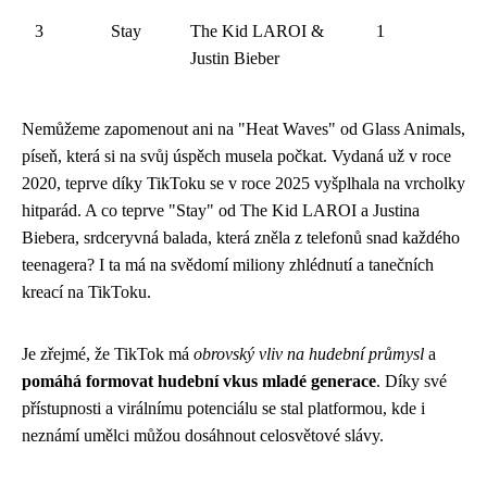
3
Stay
The Kid LAROI &
1
Justin Bieber
Nemůžeme zapomenout ani na "Heat Waves" od Glass Animals,
píseň, která si na svůj úspěch musela počkat. Vydaná už v roce
2020, teprve díky TikToku se v roce 2025 vyšplhala na vrcholky
hitparád. A co teprve "Stay" od The Kid LAROI a Justina
Biebera, srdceryvná balada, která zněla z telefonů snad každého
teenagera? I ta má na svědomí miliony zhlédnutí a tanečních
kreací na TikToku.
Je zřejmé, že TikTok má
obrovský vliv na hudební průmysl
a
pomáhá formovat hudební vkus mladé generace
. Díky své
přístupnosti a virálnímu potenciálu se stal platformou, kde i
neznámí umělci můžou dosáhnout celosvětové slávy.