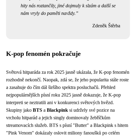
hity nás roztančily, jiné dojmuly k slzám a další se
nám vryly do paměti navždy.
Zdeněk Štěrba
K-pop fenomén pokračuje
Světová hitparáda za rok 2025 jasně ukázala, že K-pop fenomén
rozhodně nekončí. Naopak, zdá se, že jeho popularita stále roste
a zasahuje do čím dál širšího spektra posluchačů. Přehled
nejpopulárnějších písní roku 2025 jasně dokazuje, že K-pop
interpreti se neztratili ani v konkurenci světových hvězd.
Skupiny jako
BTS
a
Blackpink
si udržely své pozice na
vrcholu hitparád a jejich singly dominovaly žebříčkům
streamovacích služeb. BTS s písní "Butter" a Blackpink s hitem
"Pink Venom" dokázaly oslovit miliony fanoušků po celém