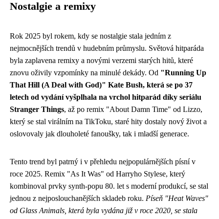
Nostalgie a remixy
Rok 2025 byl rokem, kdy se nostalgie stala jedním z
nejmocnějších trendů v hudebním průmyslu. Světová hitparáda
byla zaplavena remixy a novými verzemi starých hitů, které
znovu oživily vzpomínky na minulé dekády. Od
"Running Up
That Hill (A Deal with God)" Kate Bush, která se po 37
letech od vydání vyšplhala na vrchol hitparád díky seriálu
Stranger Things
, až po remix "About Damn Time" od Lizzo,
který se stal virálním na TikToku, staré hity dostaly nový život a
oslovovaly jak dlouholeté fanoušky, tak i mladší generace.
Tento trend byl patrný i v přehledu nejpopulárnějších písní v
roce 2025. Remix "As It Was" od Harryho Stylese, který
kombinoval prvky synth-popu 80. let s moderní produkcí, se stal
jednou z nejposlouchanějších skladeb roku.
Píseň "Heat Waves"
od Glass Animals, která byla vydána již v roce 2020, se stala