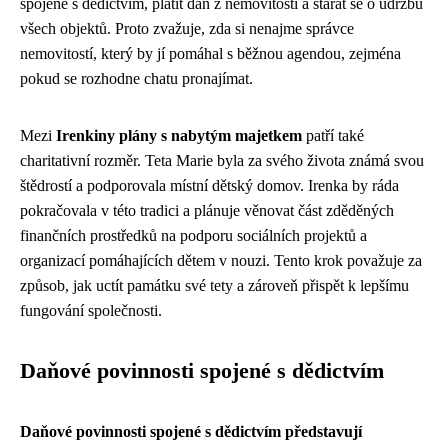
spojené s dědictvím, platit daň z nemovitostí a starat se o údržbu
všech objektů. Proto zvažuje, zda si nenajme správce
nemovitostí, který by jí pomáhal s běžnou agendou, zejména
pokud se rozhodne chatu pronajímat.
Mezi
Irenkiny plány s nabytým majetkem
patří také
charitativní rozměr. Teta Marie byla za svého života známá svou
štědrostí a podporovala místní dětský domov. Irenka by ráda
pokračovala v této tradici a plánuje věnovat část zděděných
finančních prostředků na podporu sociálních projektů a
organizací pomáhajících dětem v nouzi. Tento krok považuje za
způsob, jak uctít památku své tety a zároveň přispět k lepšímu
fungování společnosti.
Daňové povinnosti spojené s dědictvím
Daňové povinnosti spojené s dědictvím představují