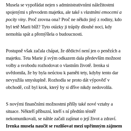
Musela se vypořádat nejen s administrativními náležitostmi
spojenými s převodem majetku, ale také s
vlastními emocemi a
pocity viny
. Proč zrovna ona? Proč ne někdo jiný z rodiny, kdo
byl tetě Marii blíž? Tyto otázky ji trápily dlouhé noci, kdy
nemohla spát a přemýšlela o budoucnosti.
Postupně však začala chápat, že dědictví není jen o penězích a
majetku. Teta Marie jí svým odkazem dala především možnost
volby a svobodu rozhodovat o vlastním životě. Irenka si
uvědomila, že by byla neúctou k paměti tety, kdyby tento dar
nevyužila smysluplně. Rozhodla se proto dát výpověď v
obchodě, což byl krok, který by si dříve nikdy nedovolila.
S novými finančními možnostmi přišly také nové vztahy a
situace. Někteří příbuzní, kteří s ní předtím téměř
nekomunikovali, se náhle začali zajímat o její život a zdraví.
Irenka musela naučit se rozlišovat mezi upřímným zájmem