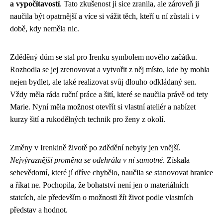
a vypočítavostí
. Tato zkušenost ji sice zranila, ale zároveň ji
naučila být opatrnější a více si vážit těch, kteří u ní zůstali i v
době, kdy neměla nic.
Zděděný dům se stal pro Irenku symbolem nového začátku.
Rozhodla se jej zrenovovat a vytvořit z něj místo, kde by mohla
nejen bydlet, ale také realizovat svůj dlouho odkládaný sen.
Vždy měla ráda ruční práce a šití, které se naučila právě od tety
Marie. Nyní měla možnost otevřít si vlastní ateliér a nabízet
kurzy šití a rukodělných technik pro ženy z okolí.
Změny v Irenkině životě po zdědění nebyly jen vnější.
Nejvýraznější proměna se odehrála v ní samotné
. Získala
sebevědomí, které jí dříve chybělo, naučila se stanovovat hranice
a říkat ne. Pochopila, že bohatství není jen o materiálních
statcích, ale především o možnosti žít život podle vlastních
představ a hodnot.