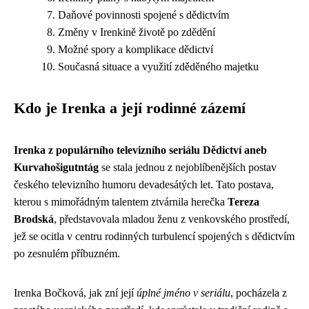
Daňové povinnosti spojené s dědictvím
Změny v Irenkině životě po zdědění
Možné spory a komplikace dědictví
Současná situace a využití zděděného majetku
Kdo je Irenka a její rodinné zázemí
Irenka z populárního televizního seriálu Dědictví aneb
Kurvahošigutntág
se stala jednou z nejoblíbenějších postav
českého televizního humoru devadesátých let. Tato postava,
kterou s mimořádným talentem ztvárnila herečka
Tereza
Brodská
, představovala mladou ženu z venkovského prostředí,
jež se ocitla v centru rodinných turbulencí spojených s dědictvím
po zesnulém příbuzném.
Irenka Bočková, jak zní její
úplné jméno v seriálu
, pocházela z