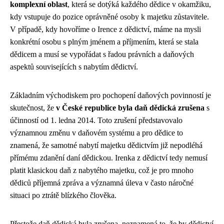
komplexní oblast
, která se dotýká každého dědice v okamžiku,
kdy vstupuje do pozice oprávněné osoby k majetku zůstavitele.
V případě, kdy hovoříme o Irence z dědictví, máme na mysli
konkrétní osobu s plným jménem a příjmením, která se stala
dědicem a musí se vypořádat s řadou právních a daňových
aspektů souvisejících s nabytím dědictví.
Základním východiskem pro pochopení daňových povinností je
skutečnost, že
v České republice byla daň dědická zrušena
s
účinností od 1. ledna 2014. Toto zrušení představovalo
významnou změnu v daňovém systému a pro dědice to
znamená, že samotné nabytí majetku dědictvím již nepodléhá
přímému zdanění daní dědickou. Irenka z dědictví tedy nemusí
platit klasickou daň z nabytého majetku, což je pro mnoho
dědiců příjemná zpráva a významná úleva v často náročné
situaci po ztrátě blízkého člověka.
Přestože daň dědická byla zrušena, neznamená to, že by dědictví