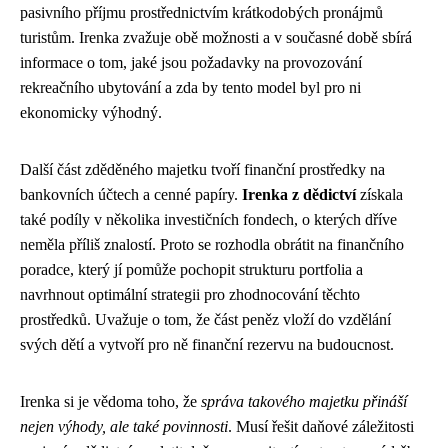
pasivního příjmu prostřednictvím krátkodobých pronájmů
turistům. Irenka zvažuje obě možnosti a v současné době sbírá
informace o tom, jaké jsou požadavky na provozování
rekreačního ubytování a zda by tento model byl pro ni
ekonomicky výhodný.
Další část zděděného majetku tvoří finanční prostředky na
bankovních účtech a cenné papíry.
Irenka z dědictví
získala
také podíly v několika investičních fondech, o kterých dříve
neměla příliš znalostí. Proto se rozhodla obrátit na finančního
poradce, který jí pomůže pochopit strukturu portfolia a
navrhnout optimální strategii pro zhodnocování těchto
prostředků. Uvažuje o tom, že část peněz vloží do vzdělání
svých dětí a vytvoří pro ně finanční rezervu na budoucnost.
Irenka si je vědoma toho, že
správa takového majetku přináší
nejen výhody, ale také povinnosti
. Musí řešit daňové záležitosti