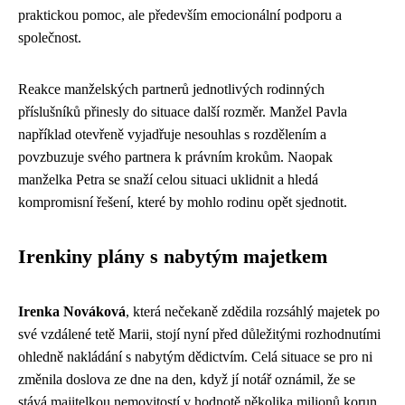
praktickou pomoc, ale především emocionální podporu a
společnost.
Reakce manželských partnerů jednotlivých rodinných
příslušníků přinesly do situace další rozměr. Manžel Pavla
například otevřeně vyjadřuje nesouhlas s rozdělením a
povzbuzuje svého partnera k právním krokům. Naopak
manželka Petra se snaží celou situaci uklidnit a hledá
kompromisní řešení, které by mohlo rodinu opět sjednotit.
Irenkiny plány s nabytým majetkem
Irenka Nováková
, která nečekaně zdědila rozsáhlý majetek po
své vzdálené tetě Marii, stojí nyní před důležitými rozhodnutími
ohledně nakládání s nabytým dědictvím. Celá situace se pro ni
změnila doslova ze dne na den, když jí notář oznámil, že se
stává majitelkou nemovitostí v hodnotě několika milionů korun,