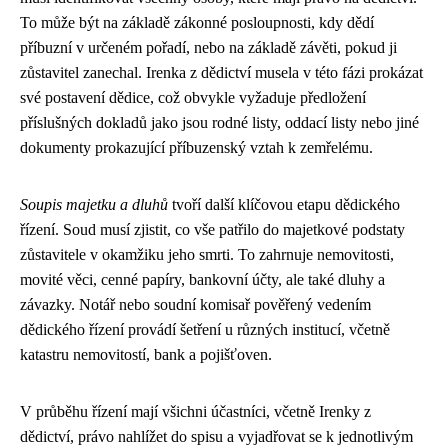
To může být na základě zákonné posloupnosti, kdy dědí
příbuzní v určeném pořadí, nebo na základě závěti, pokud ji
zůstavitel zanechal. Irenka z dědictví musela v této fázi prokázat
své postavení dědice, což obvykle vyžaduje předložení
příslušných dokladů jako jsou rodné listy, oddací listy nebo jiné
dokumenty prokazující příbuzenský vztah k zemřelému.
Soupis majetku a dluhů
tvoří další klíčovou etapu dědického
řízení. Soud musí zjistit, co vše patřilo do majetkové podstaty
zůstavitele v okamžiku jeho smrti. To zahrnuje nemovitosti,
movité věci, cenné papíry, bankovní účty, ale také dluhy a
závazky. Notář nebo soudní komisař pověřený vedením
dědického řízení provádí šetření u různých institucí, včetně
katastru nemovitostí, bank a pojišťoven.
V průběhu řízení mají všichni účastníci, včetně Irenky z
dědictví, právo nahlížet do spisu a vyjadřovat se k jednotlivým