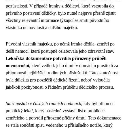
pozůstalosti. V případě Irenky z dědictví, která vstoupila do
právního postavení dědičky, bylo nutné nejprve přesně zjistit
všechny relevantní informace týkající se smrti původního
vlastníka nemovitostí a dalšího majetku.
Původní vlastník majetku, po němž Irenka dědila, zemřel po
delší nemoci, která postupně oslabovala jeho zdravotní stav.
Lékařská dokumentace potvrdila přirozený průběh
onemocnění
, které vedlo k jeho úmrtí v domácím prostředí za
přítomnosti nejbližších rodinných příslušníků. Tato skutečnost
byla důležitá pro pozdější dědické řízení, neboť vyloučila
jakékoli pochybnosti o řádném průběhu dědického procesu.
Smrt nastala v časných ranních hodinách
, kdy byl přítomen
praktický lékař, který následně vystavil list o prohlídce
zemřelého a potvrdil přirozené příčiny úmrtí. Tato dokumentace
se stala součástí spisu vedeného u příslušného notáře, který