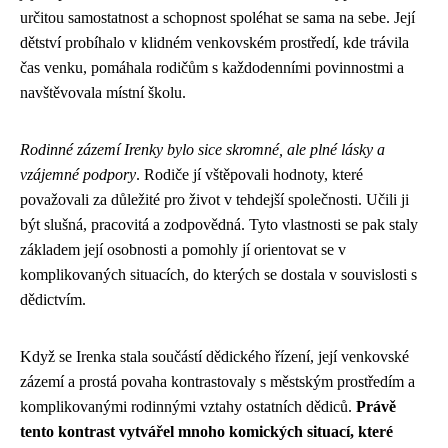
určitou samostatnost a schopnost spoléhat se sama na sebe. Její
dětství probíhalo v klidném venkovském prostředí, kde trávila
čas venku, pomáhala rodičům s každodenními povinnostmi a
navštěvovala místní školu.
Rodinné zázemí Irenky bylo sice skromné, ale plné lásky a
vzájemné podpory
. Rodiče jí vštěpovali hodnoty, které
považovali za důležité pro život v tehdejší společnosti. Učili ji
být slušná, pracovitá a zodpovědná. Tyto vlastnosti se pak staly
základem její osobnosti a pomohly jí orientovat se v
komplikovaných situacích, do kterých se dostala v souvislosti s
dědictvím.
Když se Irenka stala součástí dědického řízení, její venkovské
zázemí a prostá povaha kontrastovaly s městským prostředím a
komplikovanými rodinnými vztahy ostatních dědiců.
Právě
tento kontrast vytvářel mnoho komických situací, které