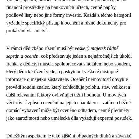
finanční prostředky na bankovních účtech, cenné papíry,
podílové listy nebo jiné formy investic. Každá z těchto kategorií
vyžaduje specifický přístup k ocenění a různé dokumenty pro
prokázání vlastnictví.
V rámci dědického řízení musí být
veškerý majetek řádně
sepsán a oceněn
, což představuje jeden z nejnáročnějších úkolů.
Irenka z dědictví musela spolupracovat s notářem nebo soudem,
který dědické řízení vede, a poskytnout veškeré dostupné
informace o majetku zůstavitele. Ocenění nemovitostí obvykle
provádí soudní znalec, který zohledňuje polohu, stav, velikost a
další relevantní faktory ovlivňující tržní hodnotu. U movitých
věcí závisí způsob ocenění na jejich charakteru – zatímco běžné
domácí vybavení může být oceněno odhadem, cenné předměty
jako starožitnosti nebo umělecká díla vyžadují expertní posudek.
Důležitým aspektem je také zjištění případných dluhů a závazků