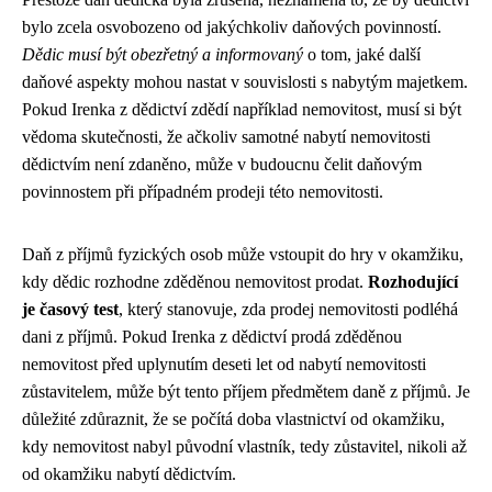
bylo zcela osvobozeno od jakýchkoliv daňových povinností.
Dědic musí být obezřetný a informovaný
o tom, jaké další
daňové aspekty mohou nastat v souvislosti s nabytým majetkem.
Pokud Irenka z dědictví zdědí například nemovitost, musí si být
vědoma skutečnosti, že ačkoliv samotné nabytí nemovitosti
dědictvím není zdaněno, může v budoucnu čelit daňovým
povinnostem při případném prodeji této nemovitosti.
Daň z příjmů fyzických osob může vstoupit do hry v okamžiku,
kdy dědic rozhodne zděděnou nemovitost prodat.
Rozhodující
je časový test
, který stanovuje, zda prodej nemovitosti podléhá
dani z příjmů. Pokud Irenka z dědictví prodá zděděnou
nemovitost před uplynutím deseti let od nabytí nemovitosti
zůstavitelem, může být tento příjem předmětem daně z příjmů. Je
důležité zdůraznit, že se počítá doba vlastnictví od okamžiku,
kdy nemovitost nabyl původní vlastník, tedy zůstavitel, nikoli až
od okamžiku nabytí dědictvím.