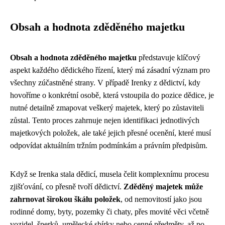
Obsah a hodnota zděděného majetku
Obsah a hodnota zděděného majetku
představuje klíčový
aspekt každého dědického řízení, který má zásadní význam pro
všechny zúčastněné strany. V případě Irenky z dědictví, kdy
hovoříme o konkrétní osobě, která vstoupila do pozice dědice, je
nutné detailně zmapovat veškerý majetek, který po zůstaviteli
zůstal. Tento proces zahrnuje nejen identifikaci jednotlivých
majetkových položek, ale také jejich přesné ocenění, které musí
odpovídat aktuálním tržním podmínkám a právním předpisům.
Když se Irenka stala dědicí, musela čelit komplexnímu procesu
zjišťování, co přesně tvoří dědictví.
Zděděný majetek může
zahrnovat širokou škálu položek
, od nemovitostí jako jsou
rodinné domy, byty, pozemky či chaty, přes movité věci včetně
vozidel, šperků, umělecké sbírky nebo cenné předměty, až po