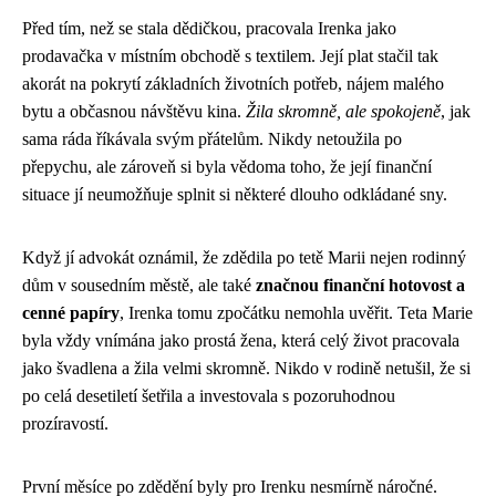
Před tím, než se stala dědičkou, pracovala Irenka jako
prodavačka v místním obchodě s textilem. Její plat stačil tak
akorát na pokrytí základních životních potřeb, nájem malého
bytu a občasnou návštěvu kina.
Žila skromně, ale spokojeně
, jak
sama ráda říkávala svým přátelům. Nikdy netoužila po
přepychu, ale zároveň si byla vědoma toho, že její finanční
situace jí neumožňuje splnit si některé dlouho odkládané sny.
Když jí advokát oznámil, že zdědila po tetě Marii nejen rodinný
dům v sousedním městě, ale také
značnou finanční hotovost a
cenné papíry
, Irenka tomu zpočátku nemohla uvěřit. Teta Marie
byla vždy vnímána jako prostá žena, která celý život pracovala
jako švadlena a žila velmi skromně. Nikdo v rodině netušil, že si
po celá desetiletí šetřila a investovala s pozoruhodnou
prozíravostí.
První měsíce po zdědění byly pro Irenku nesmírně náročné.