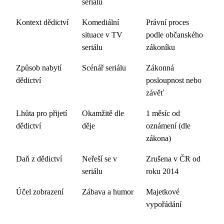
seriálu
Kontext dědictví
Komediální
Právní proces
situace v TV
podle občanského
seriálu
zákoníku
Způsob nabytí
Scénář seriálu
Zákonná
dědictví
posloupnost nebo
závěť
Lhůta pro přijetí
Okamžitě dle
1 měsíc od
dědictví
děje
oznámení (dle
zákona)
Daň z dědictví
Neřeší se v
Zrušena v ČR od
seriálu
roku 2014
Účel zobrazení
Zábava a humor
Majetkové
vypořádání