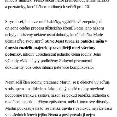
hmotný majetek. Přesto občas nelze přehlédnout jemné narážky
a poznámky, které během rodinných večeří pronáší.
Strýc Josef, bratr zesnulé babičky, vyjádřil své znepokojení
ohledně celého procesu dědického řízení. Podle jeho názoru
nebyly dodrženy některé ústní dohody, které babička Marie
učinila před svou smrtí.
Strýc Josef tvrdí, že babička měla v
úmyslu rozdělit majetek spravedlivěji mezi všechny
potomky
, nikoliv upřednostnit jednoho člena rodiny. Jeho
výhrady však nebyly podloženy žádnými písemnými
dokumenty, což celou situaci ještě více komplikovalo.
Nejmladší člen rodiny, bratranec Martin, se k dědictví vyjadřuje
s odstupem a nadhledem. Jako jediný z celé rodiny otevřeně
podporuje Irenku a zastává názor, že pokud babička rozhodla o
rozdělení majetku určitým způsobem, měla k tomu své důvody.
Martin poukazuje na to, že Irenka trávila s babičkou nejvíce času
v posledních letech jejího života a poskytovala jí nejen