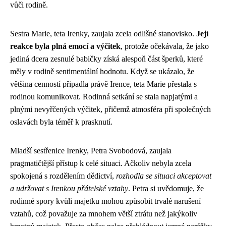
vůči rodině.
Sestra Marie, teta Irenky, zaujala zcela odlišné stanovisko.
Její
reakce byla plná emocí a výčitek
, protože očekávala, že jako
jediná dcera zesnulé babičky získá alespoň část šperků, které
měly v rodině sentimentální hodnotu. Když se ukázalo, že
většina cenností připadla právě Irence, teta Marie přestala s
rodinou komunikovat. Rodinná setkání se stala napjatými a
plnými nevyřčených výčitek, přičemž atmosféra při společných
oslavách byla téměř k prasknutí.
Mladší sestřenice Irenky, Petra Svobodová, zaujala
pragmatičtější přístup k celé situaci. Ačkoliv nebyla zcela
spokojená s rozdělením dědictví,
rozhodla se situaci akceptovat
a udržovat s Irenkou přátelské vztahy
. Petra si uvědomuje, že
rodinné spory kvůli majetku mohou způsobit trvalé narušení
vztahů, což považuje za mnohem větší ztrátu než jakýkoliv