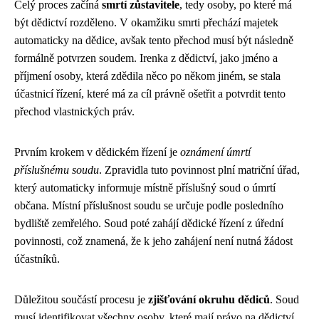
Celý proces začíná
smrtí zůstavitele
, tedy osoby, po které má
být dědictví rozděleno. V okamžiku smrti přechází majetek
automaticky na dědice, avšak tento přechod musí být následně
formálně potvrzen soudem. Irenka z dědictví, jako jméno a
příjmení osoby, která zdědila něco po někom jiném, se stala
účastnicí řízení, které má za cíl právně ošetřit a potvrdit tento
přechod vlastnických práv.
Prvním krokem v dědickém řízení je
oznámení úmrtí
příslušnému soudu
. Zpravidla tuto povinnost plní matriční úřad,
který automaticky informuje místně příslušný soud o úmrtí
občana. Místní příslušnost soudu se určuje podle posledního
bydliště zemřelého. Soud poté zahájí dědické řízení z úřední
povinnosti, což znamená, že k jeho zahájení není nutná žádost
účastníků.
Důležitou součástí procesu je
zjišťování okruhu dědiců
. Soud
musí identifikovat všechny osoby, které mají právo na dědictví.