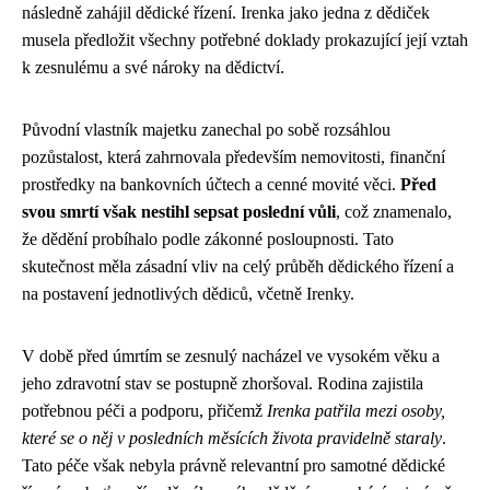
následně zahájil dědické řízení. Irenka jako jedna z dědiček
musela předložit všechny potřebné doklady prokazující její vztah
k zesnulému a své nároky na dědictví.
Původní vlastník majetku zanechal po sobě rozsáhlou
pozůstalost, která zahrnovala především nemovitosti, finanční
prostředky na bankovních účtech a cenné movité věci.
Před
svou smrtí však nestihl sepsat poslední vůli
, což znamenalo,
že dědění probíhalo podle zákonné posloupnosti. Tato
skutečnost měla zásadní vliv na celý průběh dědického řízení a
na postavení jednotlivých dědiců, včetně Irenky.
V době před úmrtím se zesnulý nacházel ve vysokém věku a
jeho zdravotní stav se postupně zhoršoval. Rodina zajistila
potřebnou péči a podporu, přičemž
Irenka patřila mezi osoby,
které se o něj v posledních měsících života pravidelně staraly
.
Tato péče však nebyla právně relevantní pro samotné dědické