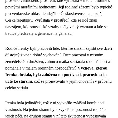
prostého vesnického prostředí, kde vyrůstala v tradiční rodině s
pevnými morálními hodnotami. Její rodinné zázemí bylo typické
pro venkovské oblasti tehdejšího Československa a později
České republiky. Vyrůstala v prostředí, kde se lidé znali
navzájem, kde sousedské vztahy měly velký význam a kde se
tradice předávaly z generace na generaci.
Rodiče Irenky byli pracovití lidé, kteří se snažili zajistit své dceři
důstojný život a dobré vychování. Otec pracoval v místním
zemědělském družstvu, zatímco matka se starala o domácnost a
pomáhala v malém rodinném hospodářství.
Výchova, kterou
Irenka dostala, byla založena na poctivosti, pracovitosti a
úctě ke starším
, což se projevovalo v jejím chování i v průběhu
celého seriálu.
Irenka byla jedináček, což v ní vytvořilo zvláštní kombinaci
vlastností. Na jednu stranu byla zvyklá na pozornost rodičů a
jejich péči, na druhou stranu v ní tato skutečnost vypěstovala