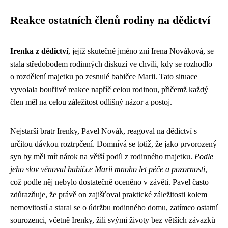
Reakce ostatních členů rodiny na dědictví
Irenka z dědictví
, jejíž skutečné jméno zní Irena Nováková, se
stala středobodem rodinných diskuzí ve chvíli, kdy se rozhodlo
o rozdělení majetku po zesnulé babičce Marii. Tato situace
vyvolala bouřlivé reakce napříč celou rodinou, přičemž každý
člen měl na celou záležitost odlišný názor a postoj.
Nejstarší bratr Irenky, Pavel Novák, reagoval na dědictví s
určitou dávkou roztrpčení. Domnívá se totiž, že jako prvorozený
syn by měl mít nárok na větší podíl z rodinného majetku.
Podle
jeho slov věnoval babičce Marii mnoho let péče a pozornosti
,
což podle něj nebylo dostatečně oceněno v závěti. Pavel často
zdůrazňuje, že právě on zajišťoval praktické záležitosti kolem
nemovitostí a staral se o údržbu rodinného domu, zatímco ostatní
sourozenci, včetně Irenky, žili svými životy bez větších závazků