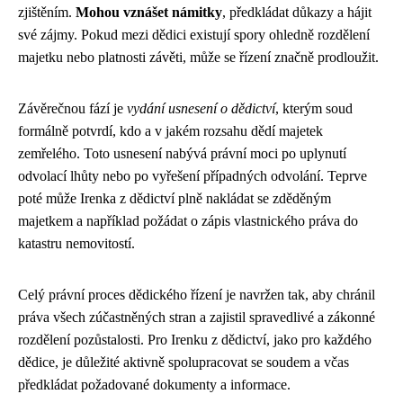
zjištěním.
Mohou vznášet námitky
, předkládat důkazy a hájit
své zájmy. Pokud mezi dědici existují spory ohledně rozdělení
majetku nebo platnosti závěti, může se řízení značně prodloužit.
Závěrečnou fází je
vydání usnesení o dědictví
, kterým soud
formálně potvrdí, kdo a v jakém rozsahu dědí majetek
zemřelého. Toto usnesení nabývá právní moci po uplynutí
odvolací lhůty nebo po vyřešení případných odvolání. Teprve
poté může Irenka z dědictví plně nakládat se zděděným
majetkem a například požádat o zápis vlastnického práva do
katastru nemovitostí.
Celý právní proces dědického řízení je navržen tak, aby chránil
práva všech zúčastněných stran a zajistil spravedlivé a zákonné
rozdělení pozůstalosti. Pro Irenku z dědictví, jako pro každého
dědice, je důležité aktivně spolupracovat se soudem a včas
předkládat požadované dokumenty a informace.