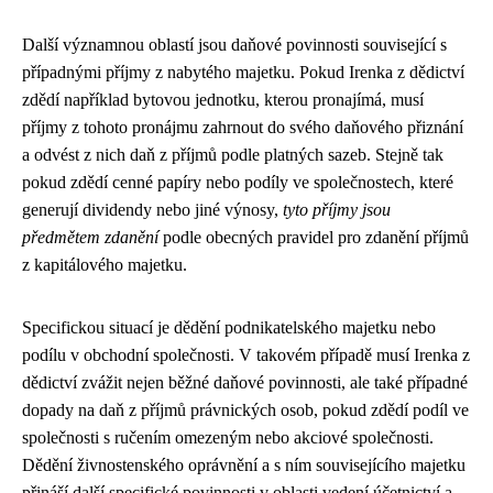
Další významnou oblastí jsou daňové povinnosti související s
případnými příjmy z nabytého majetku. Pokud Irenka z dědictví
zdědí například bytovou jednotku, kterou pronajímá, musí
příjmy z tohoto pronájmu zahrnout do svého daňového přiznání
a odvést z nich daň z příjmů podle platných sazeb. Stejně tak
pokud zdědí cenné papíry nebo podíly ve společnostech, které
generují dividendy nebo jiné výnosy,
tyto příjmy jsou
předmětem zdanění
podle obecných pravidel pro zdanění příjmů
z kapitálového majetku.
Specifickou situací je dědění podnikatelského majetku nebo
podílu v obchodní společnosti. V takovém případě musí Irenka z
dědictví zvážit nejen běžné daňové povinnosti, ale také případné
dopady na daň z příjmů právnických osob, pokud zdědí podíl ve
společnosti s ručením omezeným nebo akciové společnosti.
Dědění živnostenského oprávnění a s ním souvisejícího majetku
přináší další specifické povinnosti v oblasti vedení účetnictví a