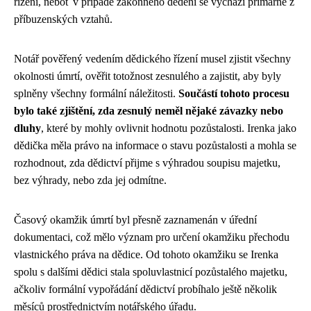
řízení, neboť v případě zákonného dědění se vychází primárně z
příbuzenských vztahů.
Notář pověřený vedením dědického řízení musel zjistit všechny
okolnosti úmrtí, ověřit totožnost zesnulého a zajistit, aby byly
splněny všechny formální náležitosti.
Součástí tohoto procesu
bylo také zjištění, zda zesnulý neměl nějaké závazky nebo
dluhy
, které by mohly ovlivnit hodnotu pozůstalosti. Irenka jako
dědička měla právo na informace o stavu pozůstalosti a mohla se
rozhodnout, zda dědictví přijme s výhradou soupisu majetku,
bez výhrady, nebo zda jej odmítne.
Časový okamžik úmrtí byl přesně zaznamenán v úřední
dokumentaci, což mělo význam pro určení okamžiku přechodu
vlastnického práva na dědice. Od tohoto okamžiku se Irenka
spolu s dalšími dědici stala spoluvlastnicí pozůstalého majetku,
ačkoliv formální vypořádání dědictví probíhalo ještě několik
měsíců prostřednictvím notářského úřadu.