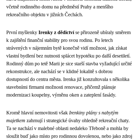
včetně rodinného domu na předměstí Prahy a menšího
rekreačního objektu v jižních Čechách.
První myšlenky
Irenky z dědictví
se přirozeně ubíraly směrem
k zajištění finanční stability pro svou rodinu. Po letech
strávených v nájemním bytě konečně vidí možnost, jak získat
vlastní bydlení bez nutnosti splácet hypotéku po další desetiletí.
Rodinný dům po tetě Marii je sice starší stavba vyžadující určité
rekonstrukce, ale nachází se v klidné lokalitě s dobrou
dostupností do centra města. Irenka již konzultovala s několika
stavebními firmami možnosti renovace, přičemž plánuje
modernizaci koupelny, výměnu oken a zateplení fasády.
Kromě hlavní nemovitosti však
Irenkiny plány s nabytým
majetkem
zahrnují i strategické úvahy ohledně rekreační chaty.
Ta se nachází v malebné oblasti nedaleko Třeboně a mohla by
sloužit buď jako místo pro rodinnou dovolenou, nebo jako zdroj