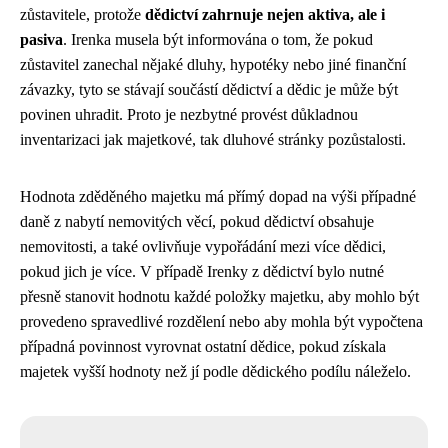
zůstavitele, protože
dědictví zahrnuje nejen aktiva, ale i
pasiva
. Irenka musela být informována o tom, že pokud
zůstavitel zanechal nějaké dluhy, hypotéky nebo jiné finanční
závazky, tyto se stávají součástí dědictví a dědic je může být
povinen uhradit. Proto je nezbytné provést důkladnou
inventarizaci jak majetkové, tak dluhové stránky pozůstalosti.
Hodnota zděděného majetku má přímý dopad na výši případné
daně z nabytí nemovitých věcí, pokud dědictví obsahuje
nemovitosti, a také ovlivňuje vypořádání mezi více dědici,
pokud jich je více. V případě Irenky z dědictví bylo nutné
přesně stanovit hodnotu každé položky majetku, aby mohlo být
provedeno spravedlivé rozdělení nebo aby mohla být vypočtena
případná povinnost vyrovnat ostatní dědice, pokud získala
majetek vyšší hodnoty než jí podle dědického podílu náleželo.