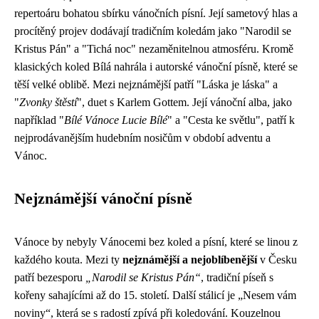
repertoáru bohatou sbírku vánočních písní. Její sametový hlas a
procítěný projev dodávají tradičním koledám jako "Narodil se
Kristus Pán" a "Tichá noc" nezaměnitelnou atmosféru. Kromě
klasických koled Bílá nahrála i autorské vánoční písně, které se
těší velké oblibě. Mezi nejznámější patří "Láska je láska" a
"
Zvonky štěstí
", duet s Karlem Gottem. Její vánoční alba, jako
například "
Bílé Vánoce Lucie Bílé
" a "Cesta ke světlu", patří k
nejprodávanějším hudebním nosičům v období adventu a
Vánoc.
Nejznámější vánoční písně
Vánoce by nebyly Vánocemi bez koled a písní, které se linou z
každého kouta. Mezi ty
nejznámější a nejoblíbenější
v Česku
patří bezesporu
„Narodil se Kristus Pán“
, tradiční píseň s
kořeny sahajícími až do 15. století. Další stálicí je „Nesem vám
noviny“, která se s radostí zpívá při koledování. Kouzelnou