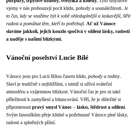
purpury, třpytivé ozdoby, světýlka a koledy.
Tyto smyslové
vjemy v nás probouzejí pocit klidu, pohody a sounáležitosti.
Je
to čas, kdy se snažíme být k sobě ohleduplnější a laskavější, šířit
radost a pomáhat těm, kteří to potřebují.
Ať už Vánoce
slavíme jakkoli, jejich kouzlo spočívá v sdílení lásky, radosti
a naděje s našimi blízkými.
Vánoční poselství Lucie Bílé
Vánoce jsou pro Lucii Bílou časem
klidu, pohody a rodiny
.
Slaví je tradičně s nejbližšími, s nimiž si užívá sváteční
atmosféru a vzájemnou blízkost. Vánoční čas je pro ni také
příležitostí k zamyšlení a bilancování. Věří, že je důležité si
připomenout
pravý smysl Vánoc
–
lásku, štědrost a sdílení
.
Svým fanouškům přeje klidné a požehnané Vánoce plné lásky,
radosti a splněných přání.