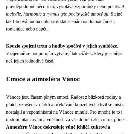
pravděpodobně něco říká, vyvolává vzpomínky nebo pocity.
A
melodie, harmonie a rytmus tyto pocity ještě umocňují.
Stejně
tak filmová hudba dokáže dodat scénám na dramatičnosti,
romantice nebo napětí.
Kouzlo spojení textu a hudby spočívá v jejich symbióze.
Vzájemně se podporují a vytvářejí tak zážitek, který je silnější
než jejich jednotlivé části.
Emoce a atmosféra Vánoc
Vánoce jsou časem plným emocí. Radost z blízkosti rodiny a
přátel, vzrušení z dárků a očekávání kouzelných chvil se mísí s
nostalgií a vzpomínkami na Vánoce minulé. Pro mnohé je to i
období bilancování a vděčnosti za vše dobré i zlé, co rok přinesl.
Atmosféru Vánoc dokresluje vůně jehličí, cukroví a