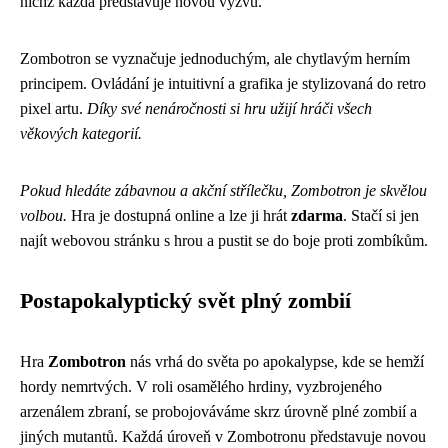
nichž každá představuje novou výzvu.
Zombotron se vyznačuje jednoduchým, ale chytlavým herním
principem. Ovládání je intuitivní a grafika je stylizovaná do retro
pixel artu.
Díky své nenáročnosti si hru užijí hráči všech
věkových kategorií.
Pokud hledáte zábavnou a akční střílečku, Zombotron je skvělou
volbou.
Hra je dostupná online a lze ji hrát
zdarma
. Stačí si jen
najít webovou stránku s hrou a pustit se do boje proti zombíkům.
Postapokalyptický svět plný zombií
Hra
Zombotron
nás vrhá do světa po apokalypse, kde se hemží
hordy nemrtvých. V roli osamělého hrdiny, vyzbrojeného
arzenálem zbraní, se probojováváme skrz úrovně plné zombií a
jiných mutantů. Každá úroveň v Zombotronu představuje novou