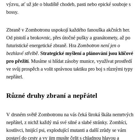
výzvu, ať už jde o bludiště chodeb, pasti nebo epické souboje s
bossy.
Zbraně v Zombotronu uspokojí každého fanouška akčních her.
Od pistolí a brokovnic, přes útočné pušky a granátomety, až po
futuristické energetické zbraně. Hra
Zombotron není jen o
bezhlavé střelbě
.
Strategické myšlení a plánování jsou klíčové
pro přežití
. Musíme si hlídat zásoby munice, využívat prostředí
ve svůj prospěch a volit správnou taktiku pro boj s různými typy
nepřátel.
Různé druhy zbraní a nepřátel
V drsném světě Zombotronu na vás čeká široká škála nemrtvých
nepřátel, z nichž každý má své silné a slabé stránky. Zombíci,
kostlivci, hnijící psi, explodující mutanti a další zrůdy se vám
postaví do cesty a vy jim musíte čelit s chladnou hlavou a