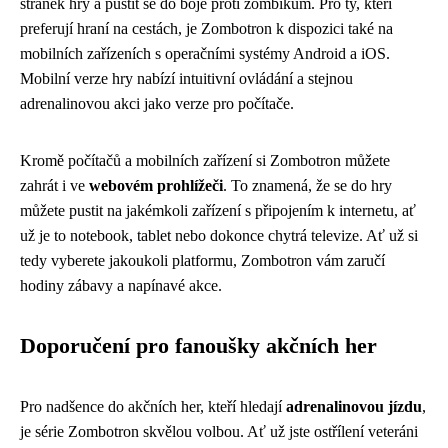
stránek hry a pustit se do boje proti zombíkům. Pro ty, kteří
preferují hraní na cestách, je Zombotron k dispozici také na
mobilních zařízeních s operačními systémy Android a iOS.
Mobilní verze hry nabízí intuitivní ovládání a stejnou
adrenalinovou akci jako verze pro počítače.
Kromě počítačů a mobilních zařízení si Zombotron můžete
zahrát i ve
webovém prohlížeči
. To znamená, že se do hry
můžete pustit na jakémkoli zařízení s připojením k internetu, ať
už je to notebook, tablet nebo dokonce chytrá televize. Ať už si
tedy vyberete jakoukoli platformu, Zombotron vám zaručí
hodiny zábavy a napínavé akce.
Doporučení pro fanoušky akčních her
Pro nadšence do akčních her, kteří hledají
adrenalinovou jízdu
,
je série Zombotron skvělou volbou. Ať už jste ostřílení veteráni