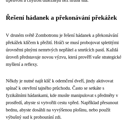
trpělivost a chytrost důležitější než hrubá síla.
Řešení hádanek a překonávání překážek
V drsném světě Zombotronu je řešení hádanek a překonávání
překážek klíčem k přežití. Hráči se musí probojovat spletitými
úrovněmi plnými nemrtvých nepřátel a smrtících pastí. Každá
úroveň představuje novou výzvu, která prověří vaše strategické
myšlení a reflexy.
Někdy je nutné najít klíč k odemčení dveří, jindy aktivovat
spínač k otevření tajného průchodu. Často se setkáte s
fyzikálními hádankami, kde musíte manipulovat s předměty v
prostředí, abyste si vytvořili cestu vpřed. Například přesunout
bednu, abyste dosáhli na vyvýšenou plošinu, nebo použít
výbušný sud k probourání zdi.