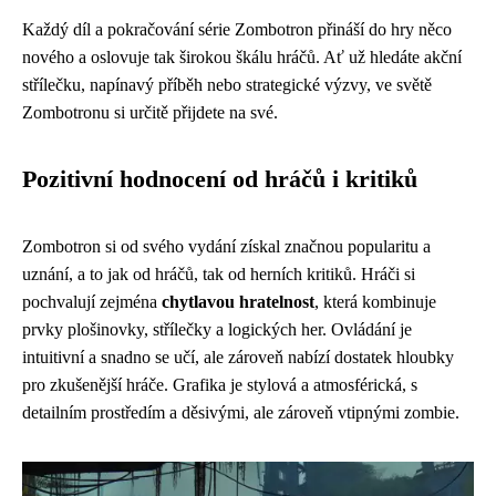
Každý díl a pokračování série Zombotron přináší do hry něco
nového a oslovuje tak širokou škálu hráčů. Ať už hledáte akční
střílečku, napínavý příběh nebo strategické výzvy, ve světě
Zombotronu si určitě přijdete na své.
Pozitivní hodnocení od hráčů i kritiků
Zombotron si od svého vydání získal značnou popularitu a
uznání, a to jak od hráčů, tak od herních kritiků. Hráči si
pochvalují zejména
chytlavou hratelnost
, která kombinuje
prvky plošinovky, střílečky a logických her. Ovládání je
intuitivní a snadno se učí, ale zároveň nabízí dostatek hloubky
pro zkušenější hráče. Grafika je stylová a atmosférická, s
detailním prostředím a děsivými, ale zároveň vtipnými zombie.