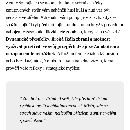
Zvuky šourajících se nohou, hluboké vrčení a skřeky
zmutovaných stvůr vám nahánějí husí kůži a nutí vás být
neustále ve střehu. Adrenalin vám pumpuje v žilách, když se
snažíte najít úkryt před dotírající hordou, nebo když s posledním
nábojem v zásobníku likvidujete zombíka, který se na vás vrhá.
Dynamické přestřelky, široká škála zbraní a možnost
využívat prostředí ve svůj prospěch dělají ze Zombotronu
nezapomenutelný zážitek
. Ať už preferujete taktický postup,
nebo bezhlavý útok, Zombotron vám nabídne výzvu, která
prověří vaše reflexy i strategické myšlení.
Zombotron. Virtuální svět, kde přežití závisí na
rychlosti prstů a chladnokrevnosti. Místo, kde se
strach stává vaším nejlepším přítelem a smrt trvalým
společníkem.