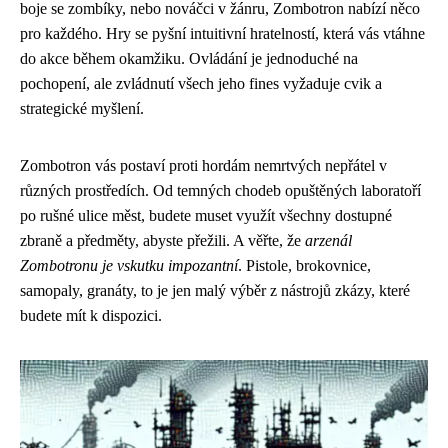
boje se zombíky, nebo nováčci v žánru, Zombotron nabízí něco
pro každého. Hry se pyšní intuitivní hratelností, která vás vtáhne
do akce během okamžiku. Ovládání je jednoduché na
pochopení, ale zvládnutí všech jeho fines vyžaduje cvik a
strategické myšlení.
Zombotron vás postaví proti hordám nemrtvých nepřátel v
různých prostředích. Od temných chodeb opuštěných laboratoří
po rušné ulice měst, budete muset využít všechny dostupné
zbraně a předměty, abyste přežili. A věřte, že
arzenál
Zombotronu je vskutku impozantní
. Pistole, brokovnice,
samopaly, granáty, to je jen malý výběr z nástrojů zkázy, které
budete mít k dispozici.