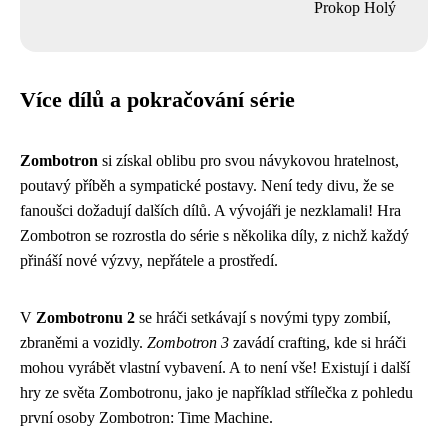
Prokop Holý
Více dílů a pokračování série
Zombotron
si získal oblibu pro svou návykovou hratelnost,
poutavý příběh a sympatické postavy. Není tedy divu, že se
fanoušci dožadují dalších dílů. A vývojáři je nezklamali! Hra
Zombotron se rozrostla do série s několika díly, z nichž každý
přináší nové výzvy, nepřátele a prostředí.
V
Zombotronu 2
se hráči setkávají s novými typy zombií,
zbraněmi a vozidly.
Zombotron 3
zavádí crafting, kde si hráči
mohou vyrábět vlastní vybavení. A to není vše! Existují i další
hry ze světa Zombotronu, jako je například střílečka z pohledu
první osoby Zombotron: Time Machine.