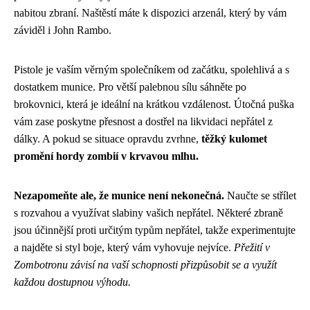
nabitou zbraní. Naštěstí máte k dispozici arzenál, který by vám
záviděl i John Rambo.
Pistole je vaším věrným společníkem od začátku, spolehlivá a s
dostatkem munice. Pro větší palebnou sílu sáhněte po
brokovnici, která je ideální na krátkou vzdálenost. Útočná puška
vám zase poskytne přesnost a dostřel na likvidaci nepřátel z
dálky. A pokud se situace opravdu zvrhne,
těžký kulomet
promění hordy zombií v krvavou mlhu.
Nezapomeňte ale, že munice není nekonečná.
Naučte se střílet
s rozvahou a využívat slabiny vašich nepřátel. Některé zbraně
jsou účinnější proti určitým typům nepřátel, takže experimentujte
a najděte si styl boje, který vám vyhovuje nejvíce.
Přežití v
Zombotronu závisí na vaší schopnosti přizpůsobit se a využít
každou dostupnou výhodu.