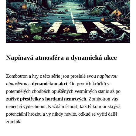
Napínavá atmosféra a dynamická akce
Zombotron a hry z této série jsou proslulé svou
napínavou
atmosférou
a
dynamickou akcí
. Od prvních krůčků v
potemnělých chodbách opuštěných vesmírných stanic až po
zuřivé přestřelky s hordami nemrtvých
, Zombotron vás
nenechá vydechnout. Každá místnost, každý koridor skrývá
potenciální hrozbu a vy nikdy nevíte, odkud se vyřítí další
zombík.