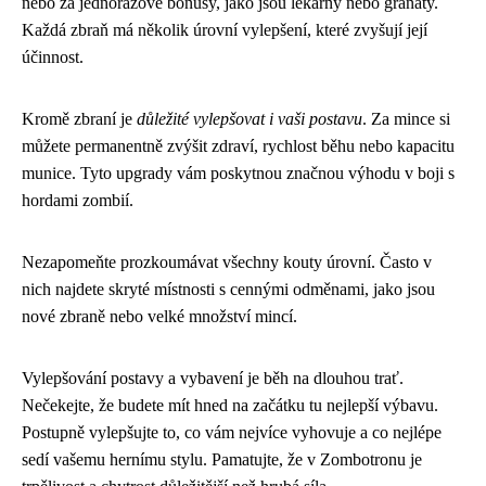
nebo za jednorázové bonusy, jako jsou lékárny nebo granáty.
Každá zbraň má několik úrovní vylepšení, které zvyšují její
účinnost.
Kromě zbraní je
důležité vylepšovat i vaši postavu
. Za mince si
můžete permanentně zvýšit zdraví, rychlost běhu nebo kapacitu
munice. Tyto upgrady vám poskytnou značnou výhodu v boji s
hordami zombií.
Nezapomeňte prozkoumávat všechny kouty úrovní. Často v
nich najdete skryté místnosti s cennými odměnami, jako jsou
nové zbraně nebo velké množství mincí.
Vylepšování postavy a vybavení je běh na dlouhou trať.
Nečekejte, že budete mít hned na začátku tu nejlepší výbavu.
Postupně vylepšujte to, co vám nejvíce vyhovuje a co nejlépe
sedí vašemu hernímu stylu. Pamatujte, že v Zombotronu je