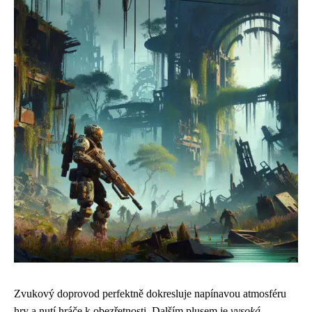
Zvukový doprovod perfektně dokresluje napínavou atmosféru
hry a nutí hráče k obezřetnosti. Dalším plusem je
vysoká