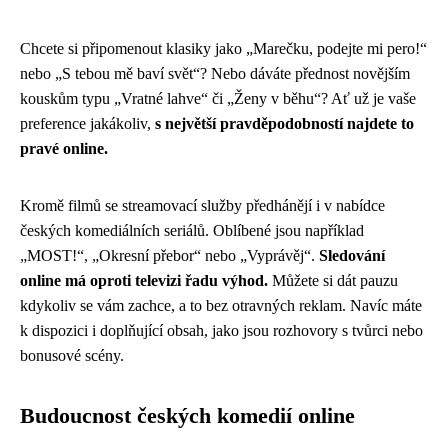
Chcete si připomenout klasiky jako „Marečku, podejte mi pero!“
nebo „S tebou mě baví svět“? Nebo dáváte přednost novějším
kouskům typu „Vratné lahve“ či „Ženy v běhu“? Ať už je vaše
preference jakákoliv,
s největší pravděpodobností najdete to
pravé online.
Kromě filmů se streamovací služby předhánějí i v nabídce
českých komediálních seriálů. Oblíbené jsou například
„MOST!“, „Okresní přebor“ nebo „Vyprávěj“.
Sledování
online má oproti televizi řadu výhod.
Můžete si dát pauzu
kdykoliv se vám zachce, a to bez otravných reklam. Navíc máte
k dispozici i doplňující obsah, jako jsou rozhovory s tvůrci nebo
bonusové scény.
Budoucnost českých komedií online