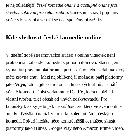
je nejdůležitější,
české komedie online a dostupné online jsou
skvělou zábavou pro celou rodinu
. Umožňují strávit příjemný
večer s blízkými a zasmát se nad společnými zážitky.
Kde sledovat české komedie online
V dnešní době streamovacích služeb a online videoték není
problém si užít české komedie z pohodlí domova. Stačí si jen
vybrat tu správnou platformu a pustit si film nebo seriál, na který
máte zrovna chuť. Mezi nejoblíbenější možnosti patří platformy
jako
Voyo
, kde najdete širokou škálu českých filmů a seriálů,
včetně komedií. Další variantou je
O2 TV
, která nabízí jak
vlastní tvorbu, tak i obsah od jiných poskytovatelů. Pro
fanoušky klasiky je tu pak
Česká televize
, která ve svém online
archivu iVysílání nabízí zdarma ke zhlédnutí řadu českých
komedií. Pokud hledáte něco konkrétnějšího, můžete zkusit
platformy jako iTunes, Google Play nebo Amazon Prime Video,