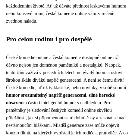
každodenním životě. Ať už dáváte přednost laskavému humoru
nebo kousavé ironii, české komedie online vám zaručeně
zvednou náladu.
Pro celou rodinu i pro dospělé
České komedie online a české komedie dostupné online už
dávno nejsou jen doménou pamětníků a nostalgiků. Naopak,
tento žánr zažívá v posledních letech nebývalý boom a oslovil
širokou škálu diváků napříč generacemi. A není se čemu divit!
České komedie, ať už ty klasické, nebo novinky, v sobě snoubí
humor srozumitelný napříč generacemi
,
silné herecké
obsazení
a často i inteligentní humor s nadhledem. Pro
pamětníky je sledování českých komedií online skvělou
příležitostí, jak si připomenout staré dobré časy a zasmát se nad
nestárnoucími hláškami. Mladší generace zase může objevit
kouzlo filmů, na kterých vyrůstali jejich rodiče a prarodiče. A co