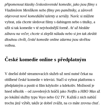
připomenout klasiky československé komedie, jako jsou filmy s
Vladimírem Menšíkem nebo filmy pro pamětníky, a zároveň
objevovat nové komediální talenty a seriály.
Navíc si můžete
vybrat, zda chcete sledovat filmy s dabingem nebo s titulky, a
užít si tak komedie v té nejvhodnější formě.
Ať už hledáte
zábavu na večer, chcete si zlepšit náladu nebo si jen tak zkrátit
dlouhou chvíli, české komedie online zdarma jsou skvělou
volbou.
České komedie online s předplatným
V dnešní době streamovacích služeb už není nutné čekat na
oblíbené české komedie v televizi. Stačí si vybrat platformu s
předplatným a pustit si film kdykoliv a kdekoliv. Možností je
hned několik – od zavedených hráčů jako
Netflix
a
HBO Max
až
po lokální služby typu
Voyo
nebo
O2 TV
. Každá z nich nabízí
trochu jiný výběr, takže je dobré zvážit, na co máte zrovna chuť.