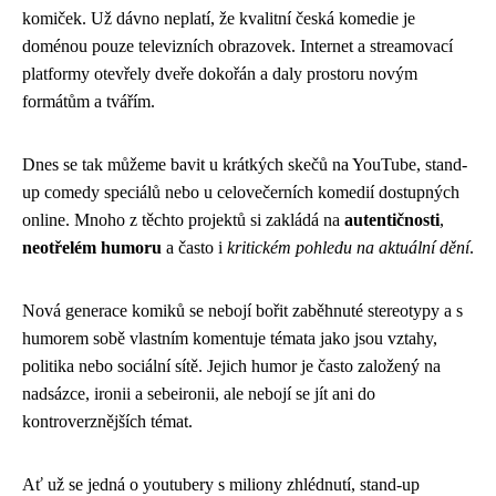
komiček. Už dávno neplatí, že kvalitní česká komedie je
doménou pouze televizních obrazovek. Internet a streamovací
platformy otevřely dveře dokořán a daly prostoru novým
formátům a tvářím.
Dnes se tak můžeme bavit u krátkých skečů na YouTube, stand-
up comedy speciálů nebo u celovečerních komedií dostupných
online. Mnoho z těchto projektů si zakládá na
autentičnosti
,
neotřelém humoru
a často i
kritickém pohledu na aktuální dění
.
Nová generace komiků se nebojí bořit zaběhnuté stereotypy a s
humorem sobě vlastním komentuje témata jako jsou vztahy,
politika nebo sociální sítě. Jejich humor je často založený na
nadsázce, ironii a sebeironii, ale nebojí se jít ani do
kontroverznějších témat.
Ať už se jedná o youtubery s miliony zhlédnutí, stand-up