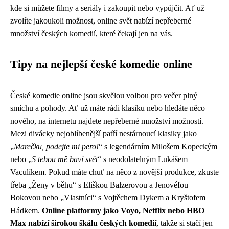
kde si můžete filmy a seriály i zakoupit nebo vypůjčit. Ať už
zvolíte jakoukoli možnost, online svět nabízí nepřeberné
množství českých komedií, které čekají jen na vás.
Tipy na nejlepší české komedie online
České komedie online jsou skvělou volbou pro večer plný
smíchu a pohody. Ať už máte rádi klasiku nebo hledáte něco
nového, na internetu najdete nepřeberné množství možností.
Mezi divácky nejoblíbenější patří nestárnoucí klasiky jako
„
Marečku, podejte mi pero!
“ s legendárním Milošem Kopeckým
nebo „
S tebou mě baví svět
“ s neodolatelným Lukášem
Vaculíkem. Pokud máte chuť na něco z novější produkce, zkuste
třeba „Ženy v běhu“ s Eliškou Balzerovou a Jenovéfou
Bokovou nebo „Vlastníci“ s Vojtěchem Dykem a Kryštofem
Hádkem.
Online platformy jako Voyo, Netflix nebo HBO
Max nabízí širokou škálu českých komedií
, takže si stačí jen