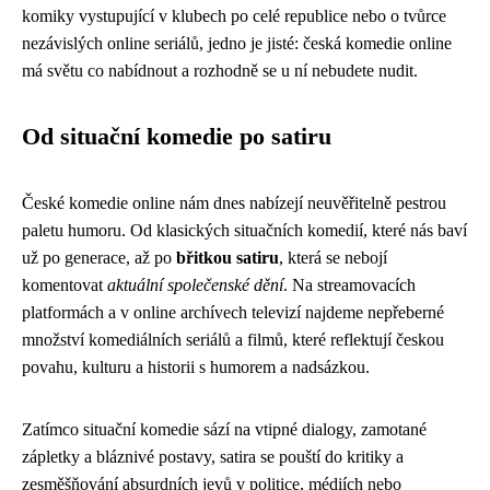
komiky vystupující v klubech po celé republice nebo o tvůrce
nezávislých online seriálů, jedno je jisté: česká komedie online
má světu co nabídnout a rozhodně se u ní nebudete nudit.
Od situační komedie po satiru
České komedie online nám dnes nabízejí neuvěřitelně pestrou
paletu humoru. Od klasických situačních komedií, které nás baví
už po generace, až po
břitkou satiru
, která se nebojí
komentovat
aktuální společenské dění
. Na streamovacích
platformách a v online archívech televizí najdeme nepřeberné
množství komediálních seriálů a filmů, které reflektují českou
povahu, kulturu a historii s humorem a nadsázkou.
Zatímco situační komedie sází na vtipné dialogy, zamotané
zápletky a bláznivé postavy, satira se pouští do kritiky a
zesměšňování absurdních jevů v politice, médiích nebo