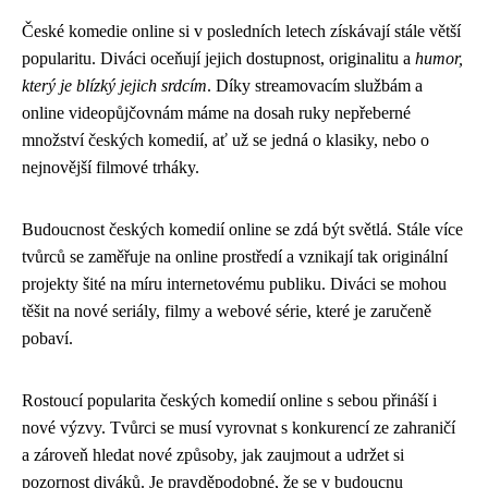
České komedie online si v posledních letech získávají stále větší
popularitu. Diváci oceňují jejich dostupnost, originalitu a
humor,
který je blízký jejich srdcím
. Díky streamovacím službám a
online videopůjčovnám máme na dosah ruky nepřeberné
množství českých komedií, ať už se jedná o klasiky, nebo o
nejnovější filmové trháky.
Budoucnost českých komedií online se zdá být světlá. Stále více
tvůrců se zaměřuje na online prostředí a vznikají tak originální
projekty šité na míru internetovému publiku. Diváci se mohou
těšit na nové seriály, filmy a webové série, které je zaručeně
pobaví.
Rostoucí popularita českých komedií online s sebou přináší i
nové výzvy. Tvůrci se musí vyrovnat s konkurencí ze zahraničí
a zároveň hledat nové způsoby, jak zaujmout a udržet si
pozornost diváků. Je pravděpodobné, že se v budoucnu