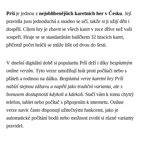
Prší
je jednou z
nejoblíbenějších karetních her v Česku
. Její
pravidla jsou jednoduchá a snadno se učí, takže si ji užijí děti i
dospělí. Cílem hry je zbavit se všech karet v ruce dříve než vaši
soupeři. Hraje se se standardním balíčkem 32 hracích karet,
přičemž počet hráčů se může lišit od dvou do šesti.
V dnešní digitální době si popularitu Prší drží i díky
bezplatným
online verzím
. Tyto verze umožňují hrát proti počítači nebo s
přáteli a rodinou na dálku.
Bezplatná verze karetní hry Prší
nabízí stejnou zábavu a napětí jako tradiční varianta, ale s
bonusem dostupnosti kdykoli a kdekoli
. Stačí vám k tomu chytrý
telefon, tablet nebo počítač s připojením k internetu. Online
verze navíc často disponují užitečnými funkcemi, jako je
automatické počítání bodů nebo možnost zvolit si různé varianty
pravidel.