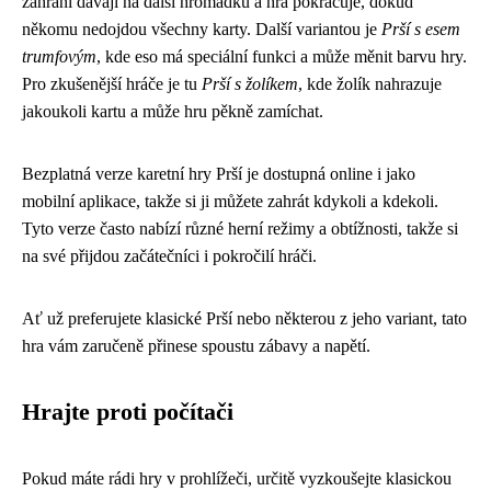
zahrání dávají na další hromádku a hra pokračuje, dokud
někomu nedojdou všechny karty. Další variantou je
Prší s esem
trumfovým
, kde eso má speciální funkci a může měnit barvu hry.
Pro zkušenější hráče je tu
Prší s žolíkem
, kde žolík nahrazuje
jakoukoli kartu a může hru pěkně zamíchat.
Bezplatná verze karetní hry Prší je dostupná online i jako
mobilní aplikace, takže si ji můžete zahrát kdykoli a kdekoli.
Tyto verze často nabízí různé herní režimy a obtížnosti, takže si
na své přijdou začátečníci i pokročilí hráči.
Ať už preferujete klasické Prší nebo některou z jeho variant, tato
hra vám zaručeně přinese spoustu zábavy a napětí.
Hrajte proti počítači
Pokud máte rádi
hry v prohlížeči
, určitě vyzkoušejte klasickou