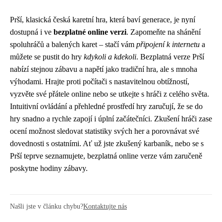
Prší, klasická česká karetní hra, která baví generace, je nyní
dostupná i ve
bezplatné online verzi
. Zapomeňte na shánění
spoluhráčů a balených karet – stačí vám
připojení k internetu
a
můžete se pustit do hry
kdykoli a kdekoli
. Bezplatná verze Prší
nabízí stejnou zábavu a napětí jako tradiční hra, ale s mnoha
výhodami. Hrajte proti počítači s nastavitelnou obtížností,
vyzvěte své přátele online nebo se utkejte s hráči z celého světa.
Intuitivní ovládání a přehledné prostředí hry zaručují, že se do
hry snadno a rychle zapojí i úplní začátečníci. Zkušení hráči zase
ocení možnost sledovat statistiky svých her a porovnávat své
dovednosti s ostatními. Ať už jste zkušený karbaník, nebo se s
Prší teprve seznamujete, bezplatná online verze vám zaručeně
poskytne hodiny zábavy.
Našli jste v článku chybu?
Kontaktujte nás