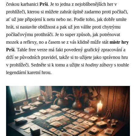
českou karbanici
Prší
. Je to jedna z nejoblíbenějších her v
prohlížeči, kterou si můžete zahrát úplně zadarmo proti počítači,
ať už jste připojení k netu nebo ne. Podle toho, jak dobře umíte
hrát, si nastavíte obtížnost a pak už jen válíte proti chytrýmu
počítačovýmu protihráči. Je to super způsob, jak potrénovat
mozek a reflexy, no a časem se z vás klidně může stát
mistr hry
Prší
. Tahle free verze má fakt povedený grafický zpracování a
drží se původních pravidel, takže si to užijete jako správnou hru
v prohlížeči. Sedněte si k tomu a užijte si
hodiny zábavy
s touhle
legendární karetní hrou.