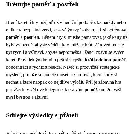
Trénujte paměť a postřeh
Hraní karetní hry prší, ať už v tradiční podobě s kamarády nebo
online v bezplatné verzi, je skvělým způsobem, jak si potrénovat
paměť
a
postřeh
. Během hry si musíte pamatovat, jaké karty už
byly vyložené, abyste věděli, kdy můžete hrát. Zároveň musíte
být rychlí a všímaví, abyste nepromeškali šanci zbavit se svých
karet. Pravidelným hraním prší si zlepšíte
krátkodobou paměť
,
koncentraci a rychlost reakce. Navíc si procvičíte strategické
myšlení, protože se budete muset rozhodovat, které karty si
nechat a které naopak co nejdříve vyložit. Prší je zábavná hra
pro všechny věkové kategorie, která vám pomůže udržet vaši
mysl bystrou a aktivní.
Sdílejte výsledky s přáteli
Ať už jste v prší dosáhli drtivého vítězství, nebo jste naopak