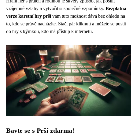
Hraní her s přáteli a rodinou je skvělý způsob, jak posílit
vzájemné vztahy a vytvořit si společné vzpomínky.
Bezplatná
verze karetní hry prší
vám tuto možnost dává bez ohledu na
to, kde se právě nacházíte. Stačí pár kliknutí a můžete se pustit
do hry s kýmkoli, kdo má přístup k internetu.
Bavte se s Prší zdarma!