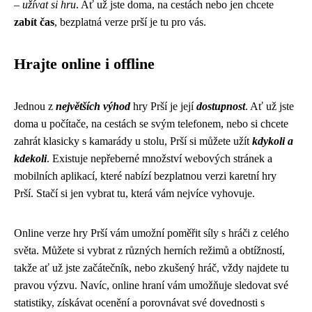
–
užívat si hru
. Ať už jste doma, na cestách nebo jen chcete
zabít čas
, bezplatná verze prší je tu pro vás.
Hrajte online i offline
Jednou z
největších výhod
hry Prší je její
dostupnost
. Ať už jste
doma u počítače, na cestách se svým telefonem, nebo si chcete
zahrát klasicky s kamarády u stolu, Prší si můžete užít
kdykoli a
kdekoli
. Existuje nepřeberné množství webových stránek a
mobilních aplikací, které nabízí bezplatnou verzi karetní hry
Prší. Stačí si jen vybrat tu, která vám nejvíce vyhovuje.
Online verze hry Prší vám umožní poměřit síly s hráči z celého
světa. Můžete si vybrat z různých herních režimů a obtížností,
takže ať už jste začátečník, nebo zkušený hráč, vždy najdete tu
pravou výzvu. Navíc, online hraní vám umožňuje sledovat své
statistiky, získávat ocenění a porovnávat své dovednosti s