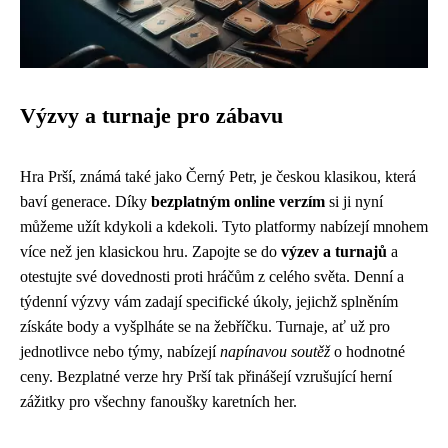
Výzvy a turnaje pro zábavu
Hra Prší, známá také jako Černý Petr, je českou klasikou, která
baví generace. Díky
bezplatným online verzím
si ji nyní
můžeme užít kdykoli a kdekoli. Tyto platformy nabízejí mnohem
více než jen klasickou hru. Zapojte se do
výzev a turnajů
a
otestujte své dovednosti proti hráčům z celého světa. Denní a
týdenní výzvy vám zadají specifické úkoly, jejichž splněním
získáte body a vyšplháte se na žebříčku. Turnaje, ať už pro
jednotlivce nebo týmy, nabízejí
napínavou soutěž
o hodnotné
ceny. Bezplatné verze hry Prší tak přinášejí vzrušující herní
zážitky pro všechny fanoušky karetních her.