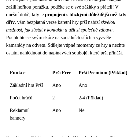
zažili hořkou porážku, podělte se o své zážitky s přáteli! V
dnešní době, kdy je
propojení s blízkými důležitější než kdy
dřív
, vám bezplatná verze karetní hry prší nabízí
skvělou
možnost, jak zůstat v kontaktu a užít si společně zábavu
.
Pochlubte se svým skóre na sociálních sítích a vyzvěte
kamarády na odvetu. Sdílejte vtipné momenty ze hry a nechte
ostatní nahlédnout do napínavých soubojů, které prší přináší.
Funkce
Prší Free
Prší Premium (Příklad)
Základní hra Prší
Ano
Ano
Počet hráčů
2
2-4 (Příklad)
Reklamní
Ano
Ne
bannery