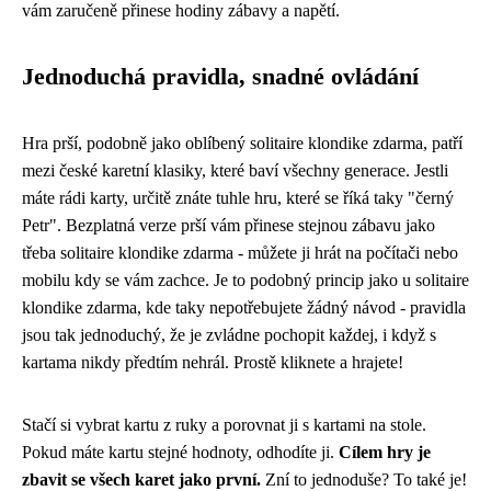
vám zaručeně přinese hodiny zábavy a napětí.
Jednoduchá pravidla, snadné ovládání
Hra prší, podobně jako oblíbený solitaire klondike zdarma, patří
mezi české karetní klasiky, které baví všechny generace. Jestli
máte rádi karty, určitě znáte tuhle hru, které se říká taky "černý
Petr". Bezplatná verze prší vám přinese stejnou zábavu jako
třeba solitaire klondike zdarma - můžete ji hrát na počítači nebo
mobilu kdy se vám zachce. Je to podobný princip jako u
solitaire
klondike zdarma
, kde taky nepotřebujete žádný návod - pravidla
jsou tak jednoduchý, že je zvládne pochopit každej, i když s
kartama nikdy předtím nehrál. Prostě kliknete a hrajete!
Stačí si vybrat kartu z ruky a porovnat ji s kartami na stole.
Pokud máte kartu stejné hodnoty, odhodíte ji.
Cílem hry je
zbavit se všech karet jako první.
Zní to jednoduše? To také je!