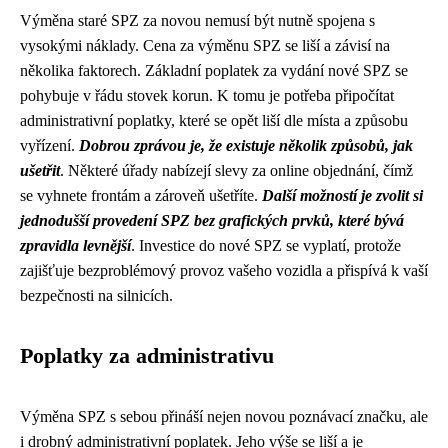
Výměna staré SPZ za novou nemusí být nutně spojena s
vysokými náklady. Cena za výměnu SPZ se liší a závisí na
několika faktorech. Základní poplatek za vydání nové SPZ se
pohybuje v řádu stovek korun. K tomu je potřeba připočítat
administrativní poplatky, které se opět liší dle místa a způsobu
vyřízení.
Dobrou zprávou je, že existuje několik způsobů, jak
ušetřit
. Některé úřady nabízejí slevy za online objednání, čímž
se vyhnete frontám a zároveň ušetříte.
Další možností je zvolit si
jednodušší provedení SPZ bez grafických prvků, které bývá
zpravidla levnější
. Investice do nové SPZ se vyplatí, protože
zajišťuje bezproblémový provoz vašeho vozidla a přispívá k vaší
bezpečnosti na silnicích.
Poplatky za administrativu
Výměna SPZ s sebou přináší nejen novou poznávací značku, ale
i drobný administrativní poplatek. Jeho výše se liší a je