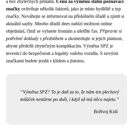
a bez zbytečných průtahů.
Cenu za výměnu státní poznávací
značky
ovlivňuje několik faktorů, jako je místo bydliště a typ
značky. Neváhejte se informovat na příslušném úřadě a zjistit si
aktuální sazby. Mnoho úřadů dnes nabízí možnost online
objednání, čímž se vyhnete frontám a ušetříte čas.
Připravte si
potřebné doklady s předstihem
a zkontrolujte si jejich platnost,
abyste předešli zbytečným komplikacím. Výměna SPZ je
investicí do bezpečnosti a legality vašeho vozidla. S novými
značkami budete jezdit s klidem a jistotou.
Výměna SPZ? To je daň za to, že nám ten plechový
miláček nestárne po duši, i když už má něco najeto.
Bořivoj Král