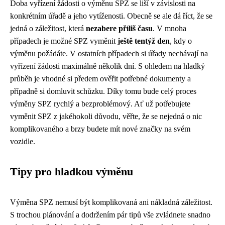
Doba vyřízení žádosti o výměnu SPZ se liší v závislosti na
konkrétním úřadě a jeho vytíženosti. Obecně se ale dá říct, že se
jedná o záležitost, která
nezabere příliš času
. V mnoha
případech je možné SPZ vyměnit
ještě tentýž den
, kdy o
výměnu požádáte. V ostatních případech si úřady nechávají na
vyřízení žádosti maximálně několik dní. S ohledem na hladký
průběh je vhodné si předem ověřit potřebné dokumenty a
případně si domluvit schůzku. Díky tomu bude celý proces
výměny SPZ rychlý a bezproblémový. Ať už potřebujete
vyměnit SPZ z jakéhokoli důvodu, věřte, že se nejedná o nic
komplikovaného a brzy budete mít nové značky na svém
vozidle.
Tipy pro hladkou výměnu
Výměna SPZ nemusí být komplikovaná ani nákladná záležitost.
S trochou plánování a dodržením pár tipů vše zvládnete snadno