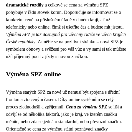
dramatické rozdíly
a celkově se cena za výměnu SPZ
pohybuje v řádu stovek korun. Doporučuje se informovat se o
konkrétní ceně na příslušném úřadě v daném kraji, ať už
telefonicky nebo online, čímž si ušetříte čas a budete mít jistotu.
Výměna SPZ je tak dostupná pro všechny řidiče ve všech krajích
České republiky.
Zaměřte se na pozitivní stránku – nová SPZ je
symbolem obnovy a svěžesti pro váš vůz a vy sami si tak můžete
užít příjemný pocit z jízdy s novou značkou.
Výměna SPZ online
Výměna starých SPZ za nové už nemusí být spojena s úřední
frontou a ztraceným časem. Díky online systémům se celý
proces zjednodušil a zpříjemnil.
Cena za výměnu SPZ
se liší a
odvíjí se od několika faktorů, jako je kraj, ve kterém značku
měníte, nebo zda se jedná o standardní, nebo převozní značku.
Orientačně se cena za výměnu státní poznávací značky