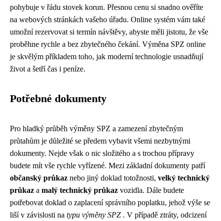
pohybuje v řádu stovek korun. Přesnou cenu si snadno ověříte
na webových stránkách vašeho úřadu. Online systém vám také
umožní rezervovat si termín návštěvy, abyste měli jistotu, že vše
proběhne rychle a bez zbytečného čekání. Výměna SPZ online
je skvělým příkladem toho, jak moderní technologie usnadňují
život a šetří čas i peníze.
Potřebné dokumenty
Pro hladký průběh výměny SPZ a zamezení zbytečným
průtahům je důležité se předem vybavit všemi nezbytnými
dokumenty. Nejde však o nic složitého a s trochou přípravy
budete mít vše rychle vyřízené. Mezi základní dokumenty patří
občanský průkaz
nebo jiný doklad totožnosti,
velký technický
průkaz
a
malý technický průkaz
vozidla. Dále budete
potřebovat doklad o zaplacení správního poplatku, jehož výše se
liší v závislosti na
typu výměny SPZ
. V případě ztráty, odcizení