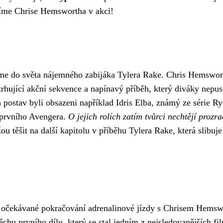
díme Chrise Hemswortha v akci!
me do světa nájemného zabijáka Tylera Rake. Chris Hemsworth s
trhující akční sekvence a napínavý příběh, který diváky nepu
postav byli obsazeni například Idris Elba, známý ze série Rych
 prvního Avengera.
O jejich rolích zatím tvůrci nechtějí prozrad
u těšit na další kapitolu v příběhu Tylera Rake, která slibuje
 očekávané pokračování adrenalinové jízdy s Chrisem Hemsw
pěchu prvního dílu, který se stal jedním z nejsledovanějších f