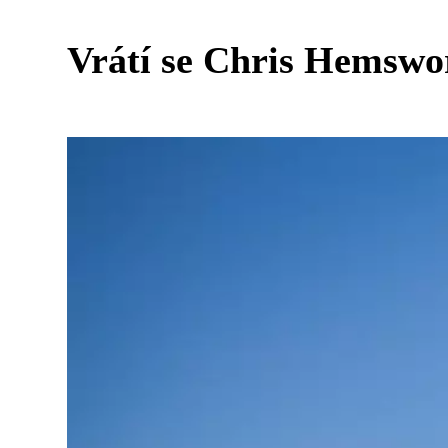
Vrátí se Chris Hemswor