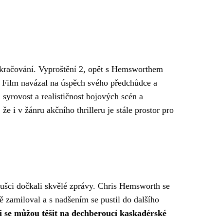
okračování. Vyproštění 2, opět s Hemsworthem
. Film navázal na úspěch svého předchůdce a
 syrovost a realističnost bojových scén a
že i v žánru akčního thrilleru je stále prostor pro
oušci dočkali skvělé zprávy. Chris Hemsworth se
ě zamiloval a s nadšením se pustil do dalšího
i se můžou těšit na dechberoucí kaskadérské