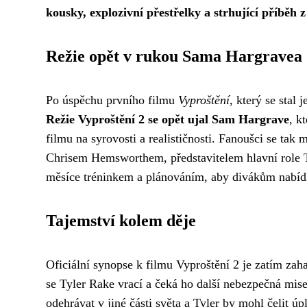
kousky, explozivní přestřelky a strhující příběh 
Režie opět v rukou Sama Hargravea
Po úspěchu prvního filmu
Vyproštění
, který se stal
Režie Vyproštění 2 se opět ujal Sam Hargrave
, k
filmu na syrovosti a realističnosti. Fanoušci se tak
Chrisem Hemsworthem, představitelem hlavní role Ty
měsíce tréninkem a plánováním, aby divákům nabídl
Tajemství kolem děje
Oficiální synopse k filmu Vyproštění 2 je zatím zaha
se Tyler Rake vrací a čeká ho další nebezpečná mis
odehrávat v jiné části světa a Tyler by mohl čelit ú