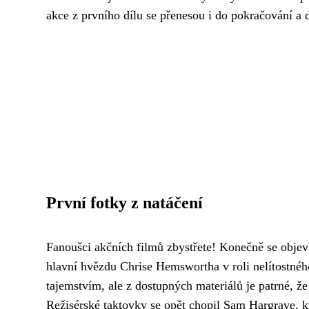
akce z prvního dílu se přenesou i do pokračování a di
První fotky z natáčení
Fanoušci akčních filmů zbystřete! Konečně se objev
hlavní hvězdu Chrise Hemswortha v roli nelítostnéh
tajemstvím, ale z dostupných materiálů je patrné, ž
Režisérské taktovky se opět chopil Sam Hargrave, kt