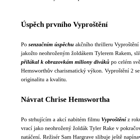
Úspěch prvního Vyproštění
Po
senzačním úspěchu
akčního thrilleru Vyproštěn
jakožto neohroženým žoldákem Tylerem Rakem, slibo
přilákal k obrazovkám miliony diváků
po celém svět
Hemsworthův charismatický výkon. Vyproštění 2 se
originalitu a kvalitu.
Návrat Chrise Hemswortha
Po strhujícím a akcí nabitém filmu
Vyproštění
z roku
vrací jako neohrožený žoldák Tyler Rake v pokrač
natáčení. Režisér Sam Hargrave slibuje ještě napína