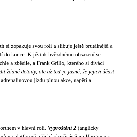
i zopakuje svou roli a slibuje ještě brutálnější a
stí do konce. K již tak hvězdnému obsazení se
le a zběsile, a Frank Grillo, kterého si diváci
it žádné detaily, ale už teď je jasné, že jejich účast
 adrenalinovou jízdu plnou akce, napětí a
orthem v hlavní roli,
Vyproštění 2
(anglicky
ilmů na platformě, přichází režisér Sam Hargrave s