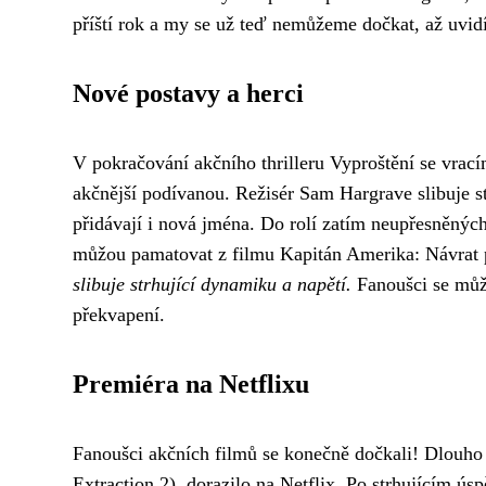
příští rok a my se už teď nemůžeme dočkat, až uvi
Nové postavy a herci
V pokračování akčního thrilleru Vyproštění se vrací
akčnější podívanou. Režisér Sam Hargrave slibuje s
přidávají i nová jména. Do rolí zatím neupřesněných 
můžou pamatovat z filmu Kapitán Amerika: Návrat
slibuje strhující dynamiku a napětí.
Fanoušci se můžo
překvapení.
Premiéra na Netflixu
Fanoušci akčních filmů se konečně dočkali! Dlouho
Extraction 2), dorazilo na Netflix. Po strhujícím ús