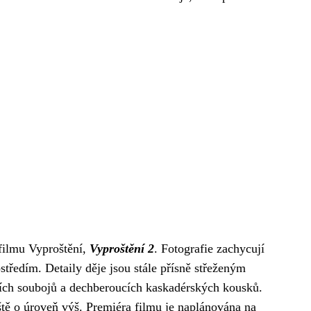
filmu Vyproštění,
Vyproštění 2
. Fotografie zachycují
ředím. Detaily děje jsou stále přísně střeženým
lních soubojů a dechberoucích kaskadérských kousků.
tě o úroveň výš. Premiéra filmu je naplánována na