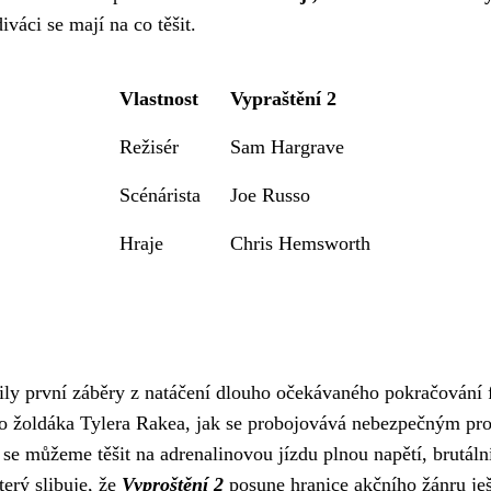
váci se mají na co těšit.
Vlastnost
Vypraštění 2
Režisér
Sam Hargrave
Scénárista
Joe Russo
Hraje
Chris Hemsworth
ily první záběry z natáčení dlouho očekávaného pokračování 
o žoldáka Tylera Rakea, jak se probojovává nebezpečným prost
e se můžeme těšit na adrenalinovou jízdu plnou napětí, brutá
erý slibuje, že
Vyproštění 2
posune hranice akčního žánru ješ