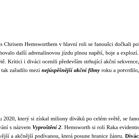
í s Chrisem Hemsworthem v hlavní roli se fanoušci dočkali p
valo další adrenalinovou jízdu plnou napětí, boje a explozí
ě. Kritici i diváci ocenili především strhující akční sekvence,
 tak zařadilo mezi
nejúspěšnější akční filmy
roku a potvrdilo, 
 2020, který si získal miliony diváků po celém světě, se fan
ování s názvem
Vyproštění 2
. Hemsworth si roli Raka evidentn
vější a akčnější podívanou, která posune hranice žánru.
Divác