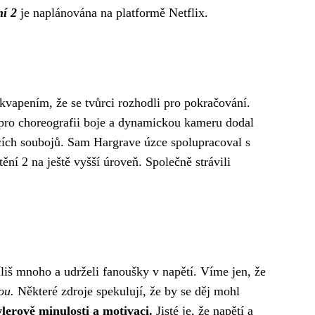
ní 2
je naplánována na platformě Netflix.
ekvapením, že se tvůrci rozhodli pro pokračování.
nt pro choreografii boje a dynamickou kameru dodal
jících soubojů. Sam Hargrave úzce spolupracoval s
í 2 na ještě vyšší úroveň. Společně strávili
íliš mnoho a udrželi fanoušky v napětí. Víme jen, že
ou.
Některé zdroje spekulují, že by se děj mohl
ylerově minulosti a motivaci.
Jisté je, že napětí a