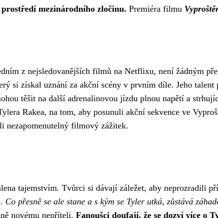
z prostředí mezinárodního zločinu.
Premiéra filmu
Vyproště
 jedním z nejsledovanějších filmů na Netflixu, není žádným př
terý si získal uznání za akční scény v prvním díle. Jeho tale
 mohou těšit na další adrenalinovou jízdu plnou napětí a strhu
lera Rakea, na tom, aby posunuli akční sekvence ve Vyproštěn
i nezapomenutelný filmový zážitek.
lena tajemstvím. Tvůrci si dávají záležet, aby neprozradili př
e.
Co přesně se ale stane a s kým se Tyler utká, zůstává záhad
plně novému nepříteli.
Fanoušci doufají, že se dozví více o T