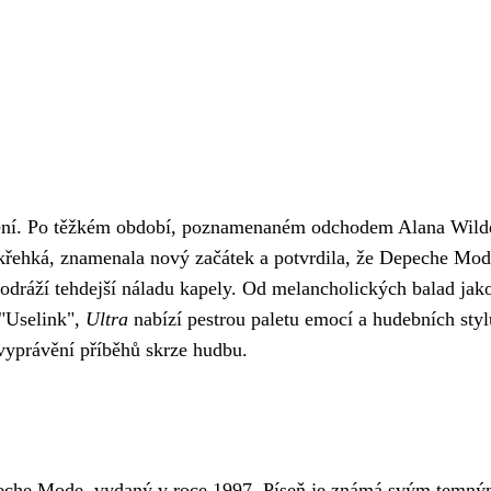
í. Po těžkém období, poznamenaném odchodem Alana Wildera 
křehká, znamenala nový začátek a potvrdila, že Depeche Mode 
dráží tehdejší náladu kapely. Od melancholických balad jako
 "Uselink",
Ultra
nabízí pestrou paletu emocí a hudebních sty
vyprávění příběhů skrze hudbu.
Depeche Mode, vydaný v roce 1997. Píseň je známá svým temný