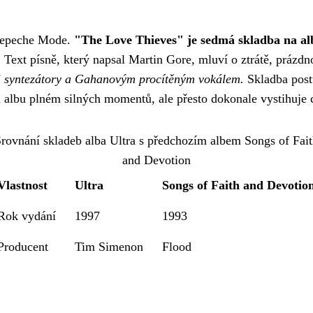
 Depeche Mode.
"The Love Thieves" je sedmá skladba na al
.
Text písně, který napsal Martin Gore, mluví o ztrátě, prázdn
mi syntezátory a Gahanovým procítěným vokálem.
Skladba postu
 albu plném silných momentů, ale přesto dokonale vystihuje 
rovnání skladeb alba Ultra s předchozím albem Songs of Fai
and Devotion
Vlastnost
Ultra
Songs of Faith and Devotio
Rok vydání
1997
1993
Producent
Tim Simenon
Flood