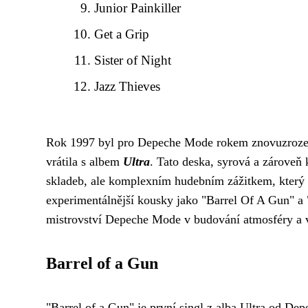
Junior Painkiller
Get a Grip
Sister of Night
Jazz Thieves
Rok 1997 byl pro Depeche Mode rokem znovuzrozen
vrátila s albem
Ultra
. Tato deska, syrová a zároveň 
skladeb, ale komplexním hudebním zážitkem, který o
experimentálnější kousky jako "Barrel Of A Gun" a
mistrovství Depeche Mode v budování atmosféry a 
Barrel of a Gun
"Barrel of a Gun" je první singl z alba Ultra od 