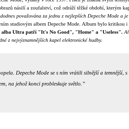
razů násilí a zoufalství, což odráží těžké období, kterým ka
 dodnes považována za jednu z nejlepších Depeche Mode a je 
vním studiovým albem Depeche Mode. Album bylo kritikou i fa
 alba Ultra patří "It's No Good", "Home" a "Useless".
Al
edné z nejvýznamnějších kapel elektronické hudby.
popela. Depeche Mode se s ním vrátili silnější a temnější, 
m, na jehož konci probleskuje světlo.