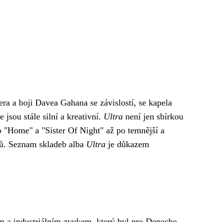
a boji Davea Gahana se závislostí, se kapela
jsou stále silní a kreativní.
Ultra
není jen sbírkou
 "Home" a "Sister Of Night" až po temnější a
lů. Seznam skladeb alba
Ultra
je důkazem
m a industriálním zvukem, který byl pro Depeche