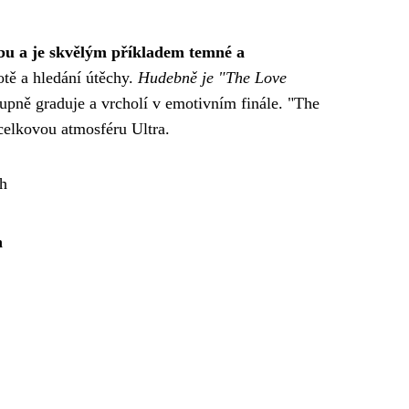
bu a je skvělým příkladem temné a
otě a hledání útěchy.
Hudebně je "The Love
pně graduje a vrcholí v emotivním finále. "The
celkovou atmosféru Ultra.
th
n