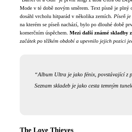
Mode v té době novým směrem. Text písně je plný ob
dosáhl vrcholu hitparád v několika zemích.
Píseň je
na kterém se píseň nachází, bylo po dlouhé době pr
komerčním úspěchem.
Mezi další známé skladby z
začátek po těžkém období a upevnilo jejich pozici j
Album Ultra je jako fénix, povstávající z 
Seznam skladeb je jako cesta temným tunele
The Love Thieves