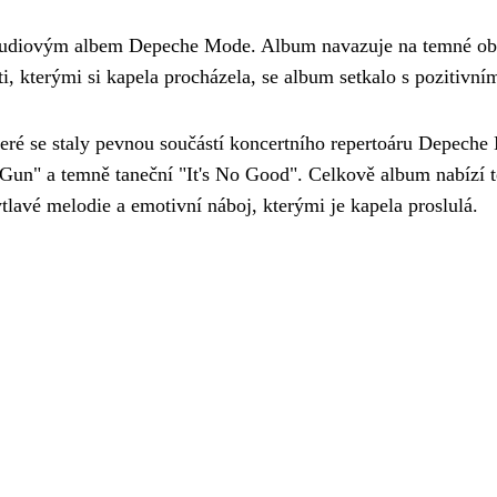
studiovým albem Depeche Mode. Album navazuje na temné o
 kterými si kapela procházela, se album setkalo s pozitivním
teré se staly pevnou součástí koncertního repertoáru Depech
 Gun" a temně taneční "It's No Good". Celkově album nabízí 
lavé melodie a emotivní náboj, kterými je kapela proslulá.