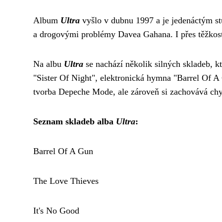
Album
Ultra
vyšlo v dubnu 1997 a je jedenáctým 
a drogovými problémy Davea Gahana. I přes těžkosti,
Na albu
Ultra
se nachází několik silných skladeb, k
"Sister Of Night", elektronická hymna "Barrel Of A
tvorba Depeche Mode, ale zároveň si zachovává chyt
Seznam skladeb alba
Ultra
:
Barrel Of A Gun
The Love Thieves
It's No Good