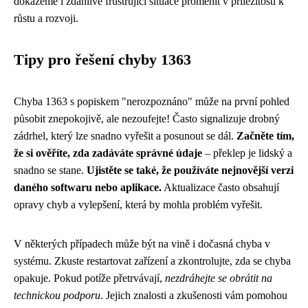
dokážeme i zdánlivě frustrující situace proměnit v příležitosti k
růstu a rozvoji.
Tipy pro řešení chyby 1363
Chyba 1363 s popiskem "nerozpoznáno" může na první pohled
působit znepokojivě, ale nezoufejte! Často signalizuje drobný
zádrhel, který lze snadno vyřešit a posunout se dál.
Začněte tím,
že si ověříte, zda zadáváte správné údaje
– překlep je lidský a
snadno se stane.
Ujistěte se také, že používáte nejnovější verzi
daného softwaru nebo aplikace.
Aktualizace často obsahují
opravy chyb a vylepšení, která by mohla problém vyřešit.
V některých případech může být na vině i dočasná chyba v
systému. Zkuste restartovat zařízení a zkontrolujte, zda se chyba
opakuje. Pokud potíže přetrvávají,
nezdráhejte se obrátit na
technickou podporu
. Jejich znalosti a zkušenosti vám pomohou