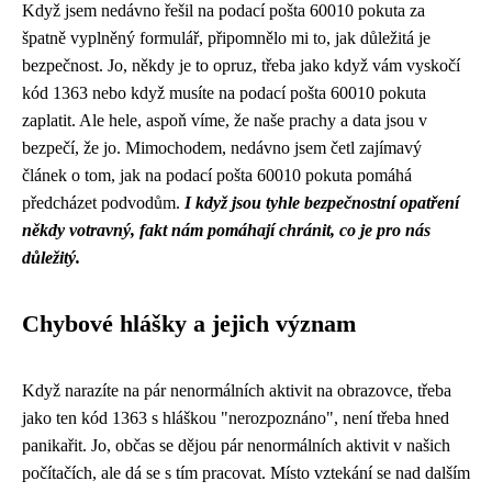
Když jsem nedávno řešil na podací pošta 60010 pokuta za
špatně vyplněný formulář, připomnělo mi to, jak důležitá je
bezpečnost. Jo, někdy je to opruz, třeba jako když vám vyskočí
kód 1363 nebo když musíte na podací pošta 60010 pokuta
zaplatit. Ale hele, aspoň víme, že naše prachy a data jsou v
bezpečí, že jo. Mimochodem, nedávno jsem
četl zajímavý
článek
o tom, jak na podací pošta 60010 pokuta pomáhá
předcházet podvodům.
I když jsou tyhle bezpečnostní opatření
někdy votravný, fakt nám pomáhají chránit, co je pro nás
důležitý.
Chybové hlášky a jejich význam
Když narazíte na
pár nenormálních aktivit
na obrazovce, třeba
jako ten kód 1363 s hláškou "nerozpoznáno", není třeba hned
panikařit. Jo, občas se dějou pár nenormálních aktivit v našich
počítačích, ale dá se s tím pracovat. Místo vztekání se nad dalším