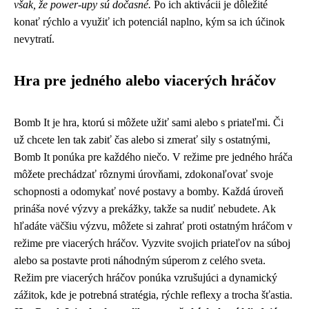
však, že power-upy sú dočasné.
Po ich aktivácii je dôležité
konať rýchlo a využiť ich potenciál naplno, kým sa ich účinok
nevytratí.
Hra pre jedného alebo viacerých hráčov
Bomb It je hra, ktorú si môžete užiť sami alebo s priateľmi. Či
už chcete len tak zabiť čas alebo si zmerať sily s ostatnými,
Bomb It ponúka pre každého niečo. V režime pre jedného hráča
môžete prechádzať rôznymi úrovňami, zdokonaľovať svoje
schopnosti a odomykať nové postavy a bomby. Každá úroveň
prináša nové výzvy a prekážky, takže sa nudiť nebudete. Ak
hľadáte väčšiu výzvu, môžete si zahrať proti ostatným hráčom v
režime pre viacerých hráčov. Vyzvite svojich priateľov na súboj
alebo sa postavte proti náhodným súperom z celého sveta.
Režim pre viacerých hráčov ponúka vzrušujúci a dynamický
zážitok, kde je potrebná stratégia, rýchle reflexy a trocha šťastia.