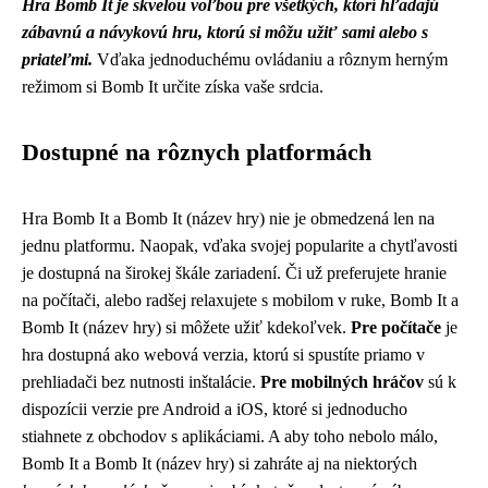
Hra Bomb It je skvelou voľbou pre všetkých, ktorí hľadajú
zábavnú a návykovú hru, ktorú si môžu užiť sami alebo s
priateľmi.
Vďaka jednoduchému ovládaniu a rôznym herným
režimom si Bomb It určite získa vaše srdcia.
Dostupné na rôznych platformách
Hra Bomb It a Bomb It (název hry) nie je obmedzená len na
jednu platformu. Naopak, vďaka svojej popularite a chytľavosti
je dostupná na širokej škále zariadení. Či už preferujete hranie
na počítači, alebo radšej relaxujete s mobilom v ruke, Bomb It a
Bomb It (název hry) si môžete užiť kdekoľvek.
Pre počítače
je
hra dostupná ako webová verzia, ktorú si spustíte priamo v
prehliadači bez nutnosti inštalácie.
Pre mobilných hráčov
sú k
dispozícii verzie pre Android a iOS, ktoré si jednoducho
stiahnete z obchodov s aplikáciami. A aby toho nebolo málo,
Bomb It a Bomb It (název hry) si zahráte aj na niektorých