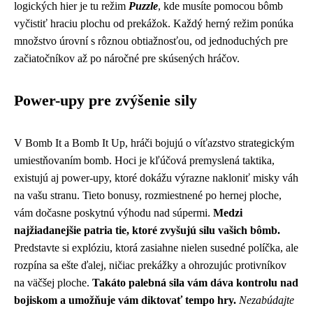
logických hier je tu režim
Puzzle
, kde musíte pomocou bômb
vyčistiť hraciu plochu od prekážok. Každý herný režim ponúka
množstvo úrovní s rôznou obtiažnosťou, od jednoduchých pre
začiatočníkov až po náročné pre skúsených hráčov.
Power-upy pre zvýšenie sily
V Bomb It a Bomb It Up, hráči bojujú o víťazstvo strategickým
umiestňovaním bomb. Hoci je kľúčová premyslená taktika,
existujú aj power-upy, ktoré dokážu výrazne nakloniť misky váh
na vašu stranu. Tieto bonusy, rozmiestnené po hernej ploche,
vám dočasne poskytnú výhodu nad súpermi.
Medzi
najžiadanejšie patria tie, ktoré zvyšujú silu vašich bômb.
Predstavte si explóziu, ktorá zasiahne nielen susedné políčka, ale
rozpína sa ešte ďalej, ničiac prekážky a ohrozujúc protivníkov
na väčšej ploche.
Takáto palebná sila vám dáva kontrolu nad
bojiskom a umožňuje vám diktovať tempo hry.
Nezabúdajte