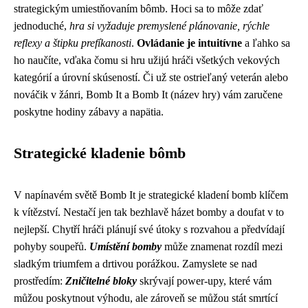
strategickým umiestňovaním bômb. Hoci sa to môže zdať
jednoduché,
hra si vyžaduje premyslené plánovanie, rýchle
reflexy a štipku prefíkanosti
.
Ovládanie je intuitívne
a ľahko sa
ho naučíte, vďaka čomu si hru užijú hráči všetkých vekových
kategórií a úrovní skúseností. Či už ste ostrieľaný veterán alebo
nováčik v žánri, Bomb It a Bomb It (název hry) vám zaručene
poskytne hodiny zábavy a napätia.
Strategické kladenie bômb
V napínavém světě Bomb It je strategické kladení bomb klíčem
k vítězství. Nestačí jen tak bezhlavě házet bomby a doufat v to
nejlepší. Chytří hráči plánují své útoky s rozvahou a předvídají
pohyby soupeřů.
Umístění bomby
může znamenat rozdíl mezi
sladkým triumfem a drtivou porážkou. Zamyslete se nad
prostředím:
Zničitelné bloky
skrývají power-upy, které vám
můžou poskytnout výhodu, ale zároveň se můžou stát smrtící