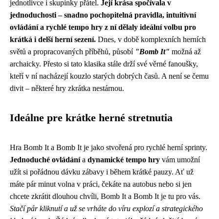
jednotlivce i skupinky přátel.
Její krása spočívala v
jednoduchosti – snadno pochopitelná pravidla, intuitivní
ovládání a rychlé tempo hry z ní dělaly ideální volbu pro
krátká i delší herní sezení.
Dnes, v době komplexních herních
světů a propracovaných příběhů, působí
"Bomb It"
možná až
archaicky. Přesto si tato klasika stále drží své věrné fanoušky,
kteří v ní nacházejí kouzlo starých dobrých časů. A není se čemu
divit – některé hry zkrátka nestárnou.
Ideálne pre krátke herné stretnutia
Hra Bomb It a Bomb It je jako stvořená pro rychlé herní sprinty.
Jednoduché ovládání
a
dynamické tempo hry
vám umožní
užít si pořádnou dávku zábavy i během krátké pauzy. Ať už
máte pár minut volna v práci, čekáte na autobus nebo si jen
chcete zkrátit dlouhou chvíli, Bomb It a Bomb It je tu pro vás.
Stačí pár kliknutí a už se vrháte do víru explozí a strategického