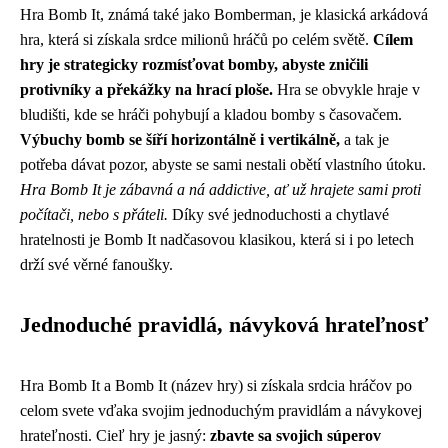
Hra Bomb It, známá také jako Bomberman, je klasická arkádová
hra, která si získala srdce milionů hráčů po celém světě.
Cílem
hry je strategicky rozmísťovat bomby, abyste zničili
protivníky a překážky na hrací ploše.
Hra se obvykle hraje v
bludišti, kde se hráči pohybují a kladou bomby s časovačem.
Výbuchy bomb se šíří horizontálně i vertikálně,
a tak je
potřeba dávat pozor, abyste se sami nestali obětí vlastního útoku.
Hra Bomb It je zábavná a ná addictive, ať už hrajete sami proti
počítači, nebo s přáteli.
Díky své jednoduchosti a chytlavé
hratelnosti je Bomb It nadčasovou klasikou, která si i po letech
drží své věrné fanoušky.
Jednoduché pravidlá, návyková hrateľnosť
Hra Bomb It a Bomb It (název hry) si získala srdcia hráčov po
celom svete vďaka svojim jednoduchým pravidlám a návykovej
hrateľnosti. Cieľ hry je jasný:
zbavte sa svojich súperov