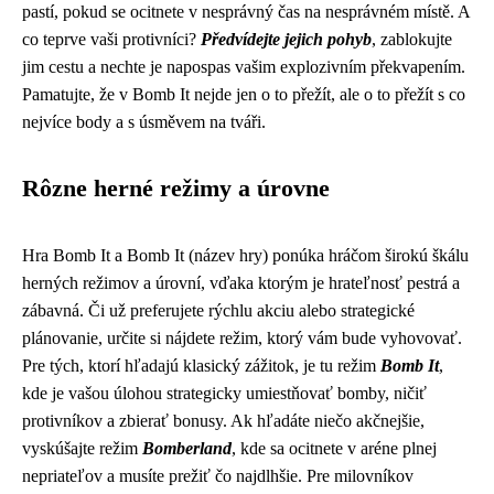
pastí, pokud se ocitnete v nesprávný čas na nesprávném místě. A
co teprve vaši protivníci?
Předvídejte jejich pohyb
, zablokujte
jim cestu a nechte je napospas vašim explozivním překvapením.
Pamatujte, že v Bomb It nejde jen o to přežít, ale o to přežít s co
nejvíce body a s úsměvem na tváři.
Rôzne herné režimy a úrovne
Hra Bomb It a Bomb It (název hry) ponúka hráčom širokú škálu
herných režimov a úrovní, vďaka ktorým je hrateľnosť pestrá a
zábavná. Či už preferujete rýchlu akciu alebo strategické
plánovanie, určite si nájdete režim, ktorý vám bude vyhovovať.
Pre tých, ktorí hľadajú klasický zážitok, je tu režim
Bomb It
,
kde je vašou úlohou strategicky umiestňovať bomby, ničiť
protivníkov a zbierať bonusy. Ak hľadáte niečo akčnejšie,
vyskúšajte režim
Bomberland
, kde sa ocitnete v aréne plnej
nepriateľov a musíte prežiť čo najdlhšie. Pre milovníkov