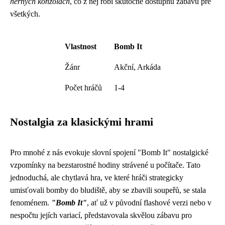
herných konzolách
, čo z nej robí skutočne dostupnú zábavu pre
všetkých.
Vlastnost
Bomb It
Žánr
Akční, Arkáda
Počet hráčů
1-4
Nostalgia za klasickými hrami
Pro mnohé z nás evokuje slovní spojení "Bomb It" nostalgické
vzpomínky na bezstarostné hodiny strávené u počítače. Tato
jednoduchá, ale chytlavá hra, ve které hráči strategicky
umisťovali bomby do bludiště, aby se zbavili soupeřů, se stala
fenoménem.
"Bomb It"
, ať už v původní flashové verzi nebo v
nespočtu jejích variací, představovala skvělou zábavu pro