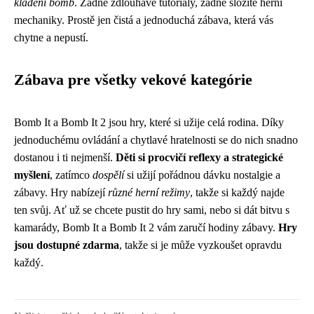
kladení bomb
. Žádné zdlouhavé tutoriály, žádné složité herní
mechaniky. Prostě jen čistá a jednoduchá zábava, která vás
chytne a nepustí.
Zábava pre všetky vekové kategórie
Bomb It a Bomb It 2 jsou hry, které si užije celá rodina. Díky
jednoduchému ovládání a chytlavé hratelnosti se do nich snadno
dostanou i ti nejmenší.
Děti si procvičí reflexy a strategické
myšlení
, zatímco
dospělí
si užijí pořádnou dávku nostalgie a
zábavy. Hry nabízejí
různé herní režimy
, takže si každý najde
ten svůj. Ať už se chcete pustit do hry sami, nebo si dát bitvu s
kamarády, Bomb It a Bomb It 2 vám zaručí hodiny zábavy.
Hry
jsou dostupné zdarma
, takže si je může vyzkoušet opravdu
každý.