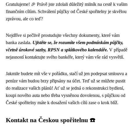
Gratulujeme! 🎉 Právě jste zdolali důležitý milník na cestě k vašim
finančním cílům. Schválení půjčky od České spořitelny je skvělou
zprávou, ale co teď?
Nejdříve si pečlivě prostudujte všechny dokumenty, které vám
banka zaslala.
Ujistěte se, že rozumíte všem podmínkám půjčky,
včetně úrokové sazby, RPSN a splátkového kalendáře.
V případě
nejasností kontaktujte svého bankéře, který vám vše rád vysvětlí.
Jakmile budete mít vše v pořádku, stačí už jen podepsat smlouvu a
peníze vám budou brzy připsány na účet. Teď už se můžete pustit
do realizace vašich plánů! Ať už se jedná o rekonstrukci bydlení,
koupi nového auta nebo třeba vysněnou dovolenou, s půjčkou od
České spořitelny máte k dosažení vašich cílů zase o krok blíž.
Kontakt na Českou spořitelnu ☎️