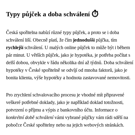
Typy půjček a doba schválení ⏱️
Česká spořitelna nabízí různé typy půjček, a proto se i doba
schválení liší. Obecně platí, že čím
jednodušší
půjčka, tím
rychlejší
schválení. U malých online půjček to může být i během
pár minut. U větších půjček, jako je hypotéka, je potřeba počítat s
delší dobou, obvykle v řádu několika dní až týdnů. Doba schválení
hypotéky v České spořitelně se odvíjí od mnoha faktorů, jako je
bonita klienta, výše hypotéky a hodnota zastavované nemovitosti.
Pro zrychlení schvalovacího procesu je vhodné mít připravené
veškeré potřebné doklady, jako je například doklad totožnosti,
potvrzení o příjmu a výpis z bankovního účtu. Informace o
konkrétní době schválení
vámi vybrané půjčky vám rádi sdělí na
pobočce České spořitelny nebo na jejich webových stránkách.