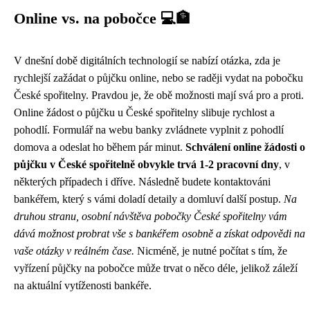
Online vs. na pobočce 💻🏦
V dnešní době digitálních technologií se nabízí otázka, zda je
rychlejší zažádat o půjčku online, nebo se raději vydat na pobočku
České spořitelny. Pravdou je, že obě možnosti mají svá pro a proti.
Online žádost o půjčku u České spořitelny slibuje rychlost a
pohodlí. Formulář na webu banky zvládnete vyplnit z pohodlí
domova a odeslat ho během pár minut.
Schválení online žádosti o
půjčku v České spořitelně obvykle trvá 1-2 pracovní dny
, v
některých případech i dříve. Následně budete kontaktováni
bankéřem, který s vámi doladí detaily a domluví další postup.
Na
druhou stranu, osobní návštěva pobočky České spořitelny vám
dává možnost probrat vše s bankéřem osobně a získat odpovědi na
vaše otázky v reálném čase.
Nicméně, je nutné počítat s tím, že
vyřízení půjčky na pobočce může trvat o něco déle, jelikož záleží
na aktuální vytíženosti bankéře.