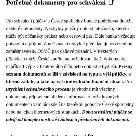
Potřebné dokumenty pro schválení 📑
Pro schválení půjčky u České spořitelny budete potřebovat doložit
některé dokumenty. Nezbytný je vždy doklad totožnosti, kterým
může být občanský průkaz nebo cestovní pas. Dále banka vyžaduje
potvrzení o příjmu. Zaměstnanci obvykle předkládají potvrzení od
zaměstnavatele, OSVČ pak daňové přiznání. V některých
případech může Česká spořitelna požadovat i další dokumenty,
například výpis z bankovního účtu nebo doklad o bydlišti.
Přesný
seznam dokumentů se liší v závislosti na typu a výši půjčky, o
kterou žádáte, a také na vaší individuální finanční situaci.
Pro
urychlení schvalovacího procesu
je vhodné mít všechny
dokumenty připravené předem. Informace o požadovaných
dokumentech vám rádi sdělí na kterékoli pobočce České spořitelny
nebo na jejich internetových stránkách.
Doba schválení půjčky se
odvíjí od komplexnosti vaší žádosti a předložených dokumentů.