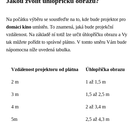
Jakou zvolit úhlopříčku obrazu?
Na počátku výběru se soustřeďte na to, kde bude projektor pro
domácí kino
umístěn. To znamená, jaká bude projekční
vzdálenost. Na základě ní totiž lze určit úhlopříčku obrazu a Vy
tak můžete pořídit to správné plátno. V tomto směru Vám bude
nápomocna níže uvedená tabulka.
Vzdálenost projektoru od plátna
Úhlopříčka obrazu
2 m
1 až 1,5 m
3 m
1,5 až 2,5 m
4 m
2 až 3,4 m
5m
2,5 až 4,3 m