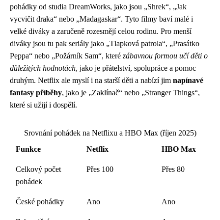
pohádky od studia DreamWorks, jako jsou „Shrek“, „Jak
vycvičit draka“ nebo „Madagaskar“. Tyto filmy baví malé i
velké diváky a zaručeně rozesmějí celou rodinu. Pro menší
diváky jsou tu pak seriály jako „Tlapková patrola“, „Prasátko
Peppa“ nebo „Požárník Sam“, které
zábavnou formou učí děti o
důležitých hodnotách
, jako je přátelství, spolupráce a pomoc
druhým. Netflix ale myslí i na starší děti a nabízí jim
napínavé
fantasy příběhy
, jako je „Zaklínač“ nebo „Stranger Things“,
které si užijí i dospělí.
Srovnání pohádek na Netflixu a HBO Max (říjen 2025)
Funkce
Netflix
HBO Max
Celkový počet
Přes 100
Přes 80
pohádek
České pohádky
Ano
Ano