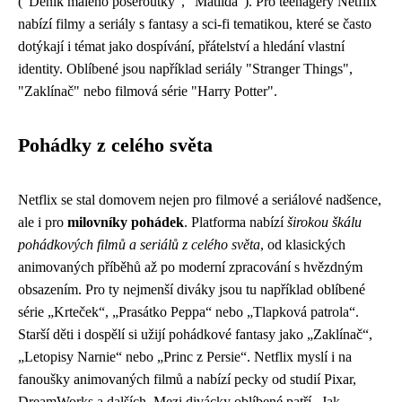
("Deník malého poseroutky", "Matilda"). Pro teenagery Netflix
nabízí filmy a seriály s fantasy a sci-fi tematikou, které se často
dotýkají i témat jako dospívání, přátelství a hledání vlastní
identity. Oblíbené jsou například seriály "Stranger Things",
"Zaklínač" nebo filmová série "Harry Potter".
Pohádky z celého světa
Netflix se stal domovem nejen pro filmové a seriálové nadšence,
ale i pro
milovníky pohádek
. Platforma nabízí
širokou škálu
pohádkových filmů a seriálů z celého světa
, od klasických
animovaných příběhů až po moderní zpracování s hvězdným
obsazením. Pro ty nejmenší diváky jsou tu například oblíbené
série „Krteček“, „Prasátko Peppa“ nebo „Tlapková patrola“.
Starší děti i dospělí si užijí pohádkové fantasy jako „Zaklínač“,
„Letopisy Narnie“ nebo „Princ z Persie“. Netflix myslí i na
fanoušky animovaných filmů a nabízí pecky od studií Pixar,
DreamWorks a dalších. Mezi divácky oblíbené patří „Jak