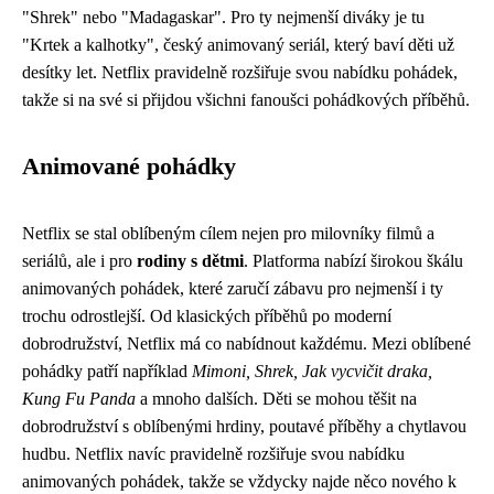
"Shrek" nebo "Madagaskar". Pro ty nejmenší diváky je tu
"Krtek a kalhotky", český animovaný seriál, který baví děti už
desítky let. Netflix pravidelně rozšiřuje svou nabídku pohádek,
takže si na své si přijdou všichni fanoušci pohádkových příběhů.
Animované pohádky
Netflix se stal oblíbeným cílem nejen pro milovníky filmů a
seriálů, ale i pro
rodiny s dětmi
. Platforma nabízí širokou škálu
animovaných pohádek, které zaručí zábavu pro nejmenší i ty
trochu odrostlejší. Od klasických příběhů po moderní
dobrodružství, Netflix má co nabídnout každému. Mezi oblíbené
pohádky patří například
Mimoni, Shrek, Jak vycvičit draka,
Kung Fu Panda
a mnoho dalších. Děti se mohou těšit na
dobrodružství s oblíbenými hrdiny, poutavé příběhy a chytlavou
hudbu. Netflix navíc pravidelně rozšiřuje svou nabídku
animovaných pohádek, takže se vždycky najde něco nového k