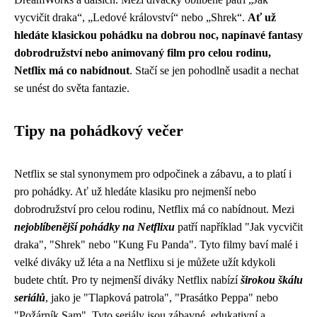
vycvičit draka“, „Ledové království“ nebo „Shrek“.
Ať už
hledáte klasickou pohádku na dobrou noc, napínavé fantasy
dobrodružství nebo animovaný film pro celou rodinu,
Netflix má co nabídnout
. Stačí se jen pohodlně usadit a nechat
se unést do světa fantazie.
Tipy na pohádkový večer
Netflix se stal synonymem pro odpočinek a zábavu, a to platí i
pro pohádky. Ať už hledáte klasiku pro nejmenší nebo
dobrodružství pro celou rodinu, Netflix má co nabídnout. Mezi
nejoblíbenější pohádky na Netflixu
patří například "Jak vycvičit
draka", "Shrek" nebo "Kung Fu Panda". Tyto filmy baví malé i
velké diváky už léta a na Netflixu si je můžete užít kdykoli
budete chtít. Pro ty nejmenší diváky Netflix nabízí
širokou škálu
seriálů
, jako je "Tlapková patrola", "Prasátko Peppa" nebo
"Požárník Sam". Tyto seriály jsou zábavné, edukativní a