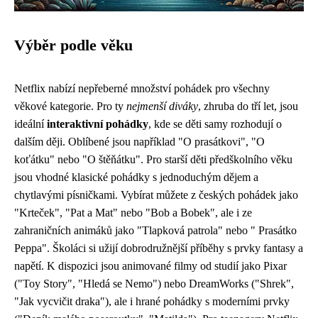
Výběr podle věku
Netflix nabízí nepřeberné množství pohádek pro všechny
věkové kategorie. Pro ty
nejmenší diváky
, zhruba do tří let, jsou
ideální
interaktivní pohádky
, kde se děti samy rozhodují o
dalším ději. Oblíbené jsou například "O prasátkovi", "O
koťátku" nebo "O štěňátku". Pro starší děti předškolního věku
jsou vhodné klasické pohádky s jednoduchým dějem a
chytlavými písničkami. Vybírat můžete z českých pohádek jako
"Krteček", "Pat a Mat" nebo "Bob a Bobek", ale i ze
zahraničních animáků jako "Tlapková patrola" nebo " Prasátko
Peppa". Školáci si užijí dobrodružnější příběhy s prvky fantasy a
napětí. K dispozici jsou animované filmy od studií jako Pixar
("Toy Story", "Hledá se Nemo") nebo DreamWorks ("Shrek",
"Jak vycvičit draka"), ale i hrané pohádky s moderními prvky