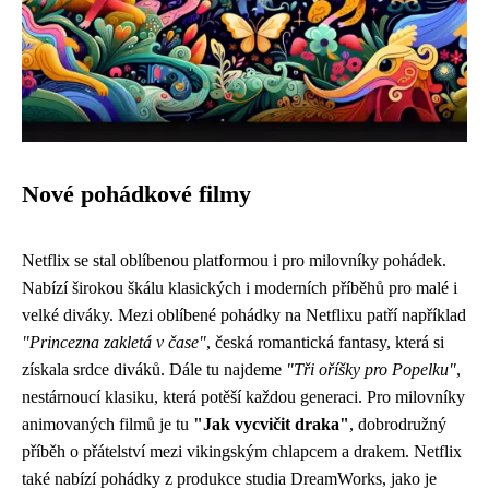
Nové pohádkové filmy
Netflix se stal oblíbenou platformou i pro milovníky pohádek.
Nabízí širokou škálu klasických i moderních příběhů pro malé i
velké diváky. Mezi oblíbené pohádky na Netflixu patří například
"Princezna zakletá v čase"
, česká romantická fantasy, která si
získala srdce diváků. Dále tu najdeme
"Tři oříšky pro Popelku"
,
nestárnoucí klasiku, která potěší každou generaci. Pro milovníky
animovaných filmů je tu
"Jak vycvičit draka"
, dobrodružný
příběh o přátelství mezi vikingským chlapcem a drakem. Netflix
také nabízí pohádky z produkce studia DreamWorks, jako je