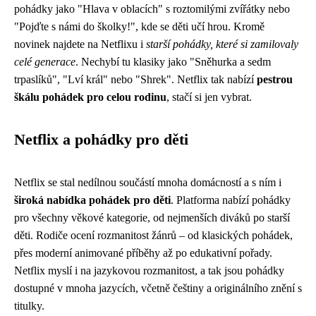
pohádky jako "Hlava v oblacích" s roztomilými zvířátky nebo
"Pojďte s námi do školky!", kde se děti učí hrou. Kromě
novinek najdete na Netflixu i
starší pohádky, které si zamilovaly
celé generace
. Nechybí tu klasiky jako "Sněhurka a sedm
trpaslíků", "Lví král" nebo "Shrek". Netflix tak nabízí
pestrou
škálu pohádek pro celou rodinu
, stačí si jen vybrat.
Netflix a pohádky pro děti
Netflix se stal nedílnou součástí mnoha domácností a s ním i
široká nabídka pohádek pro děti
. Platforma nabízí pohádky
pro všechny věkové kategorie, od nejmenších diváků po starší
děti. Rodiče ocení rozmanitost žánrů – od klasických pohádek,
přes moderní animované příběhy až po edukativní pořady.
Netflix myslí i na jazykovou rozmanitost, a tak jsou pohádky
dostupné v mnoha jazycích, včetně češtiny a originálního znění s
titulky.