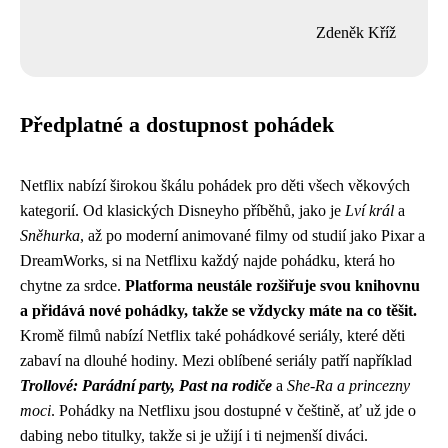
Zdeněk Kříž
Předplatné a dostupnost pohádek
Netflix nabízí širokou škálu pohádek pro děti všech věkových
kategorií. Od klasických Disneyho příběhů, jako je
Lví král
a
Sněhurka
, až po moderní animované filmy od studií jako Pixar a
DreamWorks, si na Netflixu každý najde pohádku, která ho
chytne za srdce.
Platforma neustále rozšiřuje svou knihovnu
a přidává nové pohádky, takže se vždycky máte na co těšit.
Kromě filmů nabízí Netflix také pohádkové seriály, které děti
zabaví na dlouhé hodiny. Mezi oblíbené seriály patří například
Trollové: Parádní party, Past na rodiče
a
She-Ra a princezny
moci
. Pohádky na Netflixu jsou dostupné v češtině, ať už jde o
dabing nebo titulky, takže si je užijí i ti nejmenší diváci.