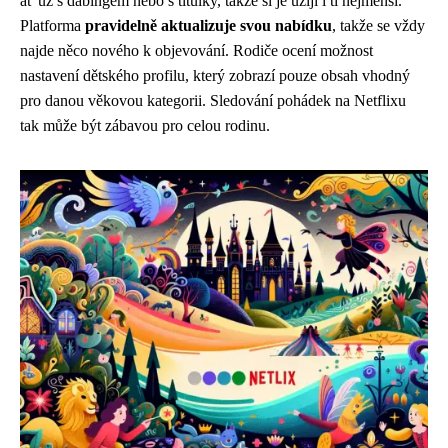
ať už s dabingem nebo s titulky, takže si je užijí i ti nejmenší.
Platforma
pravidelně aktualizuje svou nabídku
, takže se vždy
najde něco nového k objevování. Rodiče ocení možnost
nastavení dětského profilu, který zobrazí pouze obsah vhodný
pro danou věkovou kategorii. Sledování pohádek na Netflixu
tak může být zábavou pro celou rodinu.