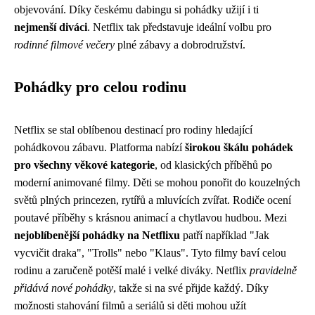
objevování. Díky českému dabingu si pohádky užijí i ti
nejmenší diváci
. Netflix tak představuje ideální volbu pro
rodinné filmové večery
plné zábavy a dobrodružství.
Pohádky pro celou rodinu
Netflix se stal oblíbenou destinací pro rodiny hledající
pohádkovou zábavu. Platforma nabízí
širokou škálu pohádek
pro všechny věkové kategorie
, od klasických příběhů po
moderní animované filmy. Děti se mohou ponořit do kouzelných
světů plných princezen, rytířů a mluvících zvířat. Rodiče ocení
poutavé příběhy s krásnou animací a chytlavou hudbou. Mezi
nejoblíbenější pohádky na Netflixu
patří například "Jak
vycvičit draka", "Trolls" nebo "Klaus". Tyto filmy baví celou
rodinu a zaručeně potěší malé i velké diváky. Netflix
pravidelně
přidává nové pohádky
, takže si na své přijde každý. Díky
možnosti stahování filmů a seriálů si děti mohou užít