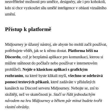
neuvěřitelné možnosti pro umělce, designéry, ale i pro kohokoli,
kdo si chce vyzkoušet sílu umělé inteligence v oblasti vizuálního
umění.
Přístup k platformě
Midjourney je úžasný nástroj, ale abyste ho mohli začít používat,
potřebujete vědět, jak se k němu dostat.
Platforma běží na
Discordu
, což je bezplatná aplikace pro komunikaci, kterou si
můžete stáhnout do počítače nebo používat v internetovém
prohlížeči.
Nejde o klasickou aplikaci s grafickým
rozhraním
, na které byste klikali myší,
všechno se odehrává
pomocí textových příkazů
, které zadáváte v příslušných
kanálech na Discord serveru Midjourney. Nebojte se, zní to
složitěji, než ve skutečnosti je.
Stačí se řídit jednoduchým
návodem na hru Midjourney a během pár minut budete tvořit
vlastní obrázky.