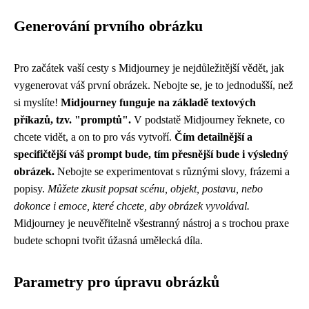
Generování prvního obrázku
Pro začátek vaší cesty s Midjourney je nejdůležitější vědět, jak
vygenerovat váš první obrázek. Nebojte se, je to jednodušší, než
si myslíte!
Midjourney funguje na základě textových
příkazů, tzv. "promptů".
V podstatě Midjourney řeknete, co
chcete vidět, a on to pro vás vytvoří.
Čím detailnější a
specifičtější váš prompt bude, tím přesnější bude i výsledný
obrázek.
Nebojte se experimentovat s různými slovy, frázemi a
popisy.
Můžete zkusit popsat scénu, objekt, postavu, nebo
dokonce i emoce, které chcete, aby obrázek vyvolával.
Midjourney je neuvěřitelně všestranný nástroj a s trochou praxe
budete schopni tvořit úžasná umělecká díla.
Parametry pro úpravu obrázků