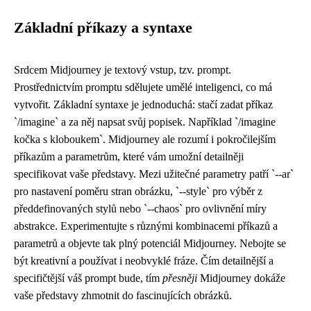
Základní příkazy a syntaxe
Srdcem Midjourney je textový vstup, tzv. prompt.
Prostřednictvím promptu sdělujete umělé inteligenci, co má
vytvořit. Základní syntaxe je jednoduchá: stačí zadat příkaz
`/imagine` a za něj napsat svůj popisek. Například `/imagine
kočka s kloboukem`. Midjourney ale rozumí i pokročilejším
příkazům a parametrům, které vám umožní detailněji
specifikovat vaše představy. Mezi užitečné parametry patří `--ar`
pro nastavení poměru stran obrázku, `--style` pro výběr z
předdefinovaných stylů nebo `--chaos` pro ovlivnění míry
abstrakce. Experimentujte s různými kombinacemi příkazů a
parametrů a objevte tak plný potenciál Midjourney. Nebojte se
být kreativní a používat i neobvyklé fráze. Čím detailnější a
specifičtější váš prompt bude, tím
přesněji
Midjourney dokáže
vaše představy zhmotnit do fascinujících obrázků.