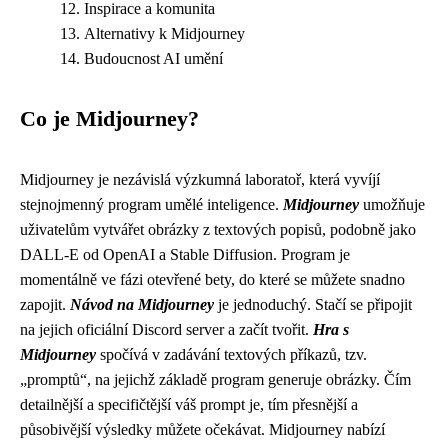
Inspirace a komunita
Alternativy k Midjourney
Budoucnost AI umění
Co je Midjourney?
Midjourney je nezávislá výzkumná laboratoř, která vyvíjí
stejnojmenný program umělé inteligence.
Midjourney
umožňuje
uživatelům vytvářet obrázky z textových popisů, podobně jako
DALL-E od OpenAI a Stable Diffusion. Program je
momentálně ve fázi otevřené bety, do které se můžete snadno
zapojit.
Návod na Midjourney
je jednoduchý. Stačí se připojit
na jejich oficiální Discord server a začít tvořit.
Hra s
Midjourney
spočívá v zadávání textových příkazů, tzv.
„promptů“, na jejichž základě program generuje obrázky. Čím
detailnější a specifičtější váš prompt je, tím přesnější a
působivější výsledky můžete očekávat. Midjourney nabízí