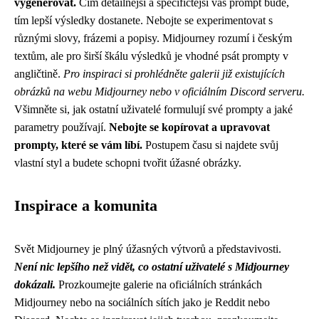
vygenerovat.
Čím detailnější a specifičtější váš prompt bude,
tím lepší výsledky dostanete. Nebojte se experimentovat s
různými slovy, frázemi a popisy. Midjourney rozumí i českým
textům, ale pro širší škálu výsledků je vhodné psát prompty v
angličtině.
Pro inspiraci si prohlédněte galerii již existujících
obrázků na webu Midjourney nebo v oficiálním Discord serveru.
Všimněte si, jak ostatní uživatelé formulují své prompty a jaké
parametry používají.
Nebojte se kopírovat a upravovat
prompty, které se vám líbí.
Postupem času si najdete svůj
vlastní styl a budete schopni tvořit úžasné obrázky.
Inspirace a komunita
Svět Midjourney je plný úžasných výtvorů a představivosti.
Není nic lepšího než vidět, co ostatní uživatelé s Midjourney
dokázali.
Prozkoumejte galerie na oficiálních stránkách
Midjourney nebo na sociálních sítích jako je Reddit nebo