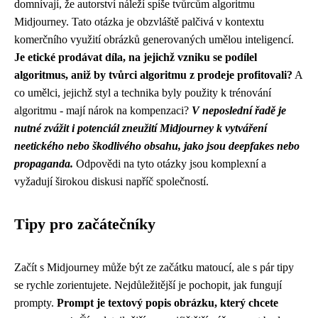
domnívají, že autorství náleží spíše tvůrcům algoritmu
Midjourney. Tato otázka je obzvláště palčivá v kontextu
komerčního využití obrázků generovaných umělou inteligencí.
Je etické prodávat díla, na jejichž vzniku se podílel
algoritmus, aniž by tvůrci algoritmu z prodeje profitovali?
A
co umělci, jejichž styl a technika byly použity k trénování
algoritmu - mají nárok na kompenzaci?
V neposlední řadě je
nutné zvážit i potenciál zneužití Midjourney k vytváření
neetického nebo škodlivého obsahu, jako jsou deepfakes nebo
propaganda.
Odpovědi na tyto otázky jsou komplexní a
vyžadují širokou diskusi napříč společností.
Tipy pro začátečníky
Začít s Midjourney může být ze začátku matoucí, ale s pár tipy
se rychle zorientujete. Nejdůležitější je pochopit, jak fungují
prompty.
Prompt je textový popis obrázku, který chcete