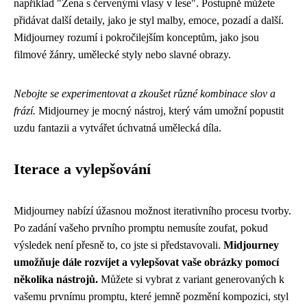
například "Žena s červenými vlasy v lese". Postupně můžete
přidávat další detaily, jako je styl malby, emoce, pozadí a další.
Midjourney rozumí i pokročilejším konceptům, jako jsou
filmové žánry, umělecké styly nebo slavné obrazy.
Nebojte se experimentovat a zkoušet různé kombinace slov a
frází.
Midjourney je mocný nástroj, který vám umožní popustit
uzdu fantazii a vytvářet úchvatná umělecká díla.
Iterace a vylepšování
Midjourney nabízí úžasnou možnost iterativního procesu tvorby.
Po zadání vašeho prvního promptu nemusíte zoufat, pokud
výsledek není přesně to, co jste si představovali.
Midjourney
umožňuje dále rozvíjet a vylepšovat vaše obrázky pomocí
několika nástrojů.
Můžete si vybrat z variant generovaných k
vašemu prvnímu promptu, které jemně pozmění kompozici, styl