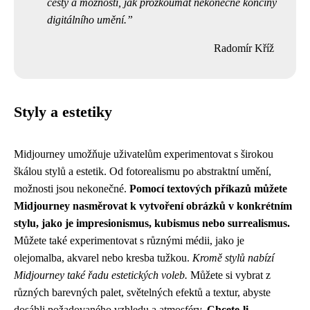
cesty a možnosti, jak prozkoumat nekonečné končiny
digitálního umění.
Radomír Kříž
Styly a estetiky
Midjourney umožňuje uživatelům experimentovat s širokou
škálou stylů a estetik. Od fotorealismu po abstraktní umění,
možnosti jsou nekonečné.
Pomocí textových příkazů můžete
Midjourney nasměrovat k vytvoření obrázků v konkrétním
stylu, jako je impresionismus, kubismus nebo surrealismus.
Můžete také experimentovat s různými médii, jako je
olejomalba, akvarel nebo kresba tužkou.
Kromě stylů nabízí
Midjourney také řadu estetických voleb.
Můžete si vybrat z
různých barevných palet, světelných efektů a textur, abyste
dosáhli požadovaného vzhledu a atmosféry.
Chcete-li