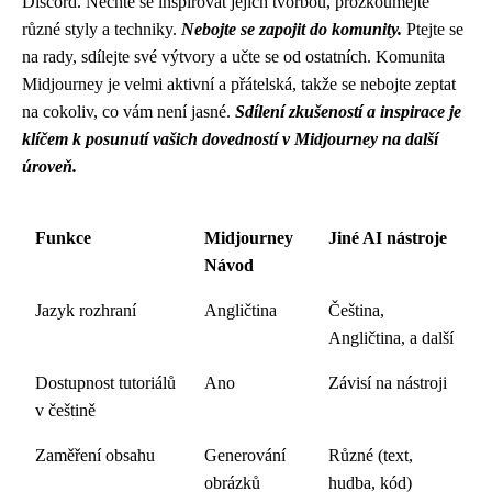
Discord. Nechte se inspirovat jejich tvorbou, prozkoumejte
různé styly a techniky.
Nebojte se zapojit do komunity.
Ptejte se
na rady, sdílejte své výtvory a učte se od ostatních. Komunita
Midjourney je velmi aktivní a přátelská, takže se nebojte zeptat
na cokoliv, co vám není jasné.
Sdílení zkušeností a inspirace je
klíčem k posunutí vašich dovedností v Midjourney na další
úroveň.
Funkce
Midjourney
Jiné AI nástroje
Návod
Jazyk rozhraní
Angličtina
Čeština,
Angličtina, a další
Dostupnost tutoriálů
Ano
Závisí na nástroji
v češtině
Zaměření obsahu
Generování
Různé (text,
obrázků
hudba, kód)