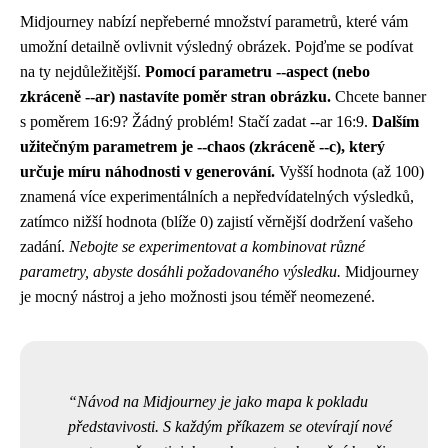
Midjourney nabízí nepřeberné množství parametrů, které vám
umožní detailně ovlivnit výsledný obrázek. Pojďme se podívat
na ty nejdůležitější.
Pomocí parametru --aspect (nebo
zkráceně --ar) nastavíte poměr stran obrázku.
Chcete banner
s poměrem 16:9? Žádný problém! Stačí zadat --ar 16:9.
Dalším
užitečným parametrem je --chaos (zkráceně --c), který
určuje míru náhodnosti v generování.
Vyšší hodnota (až 100)
znamená více experimentálních a nepředvídatelných výsledků,
zatímco nižší hodnota (blíže 0) zajistí věrnější dodržení vašeho
zadání.
Nebojte se experimentovat a kombinovat různé
parametry, abyste dosáhli požadovaného výsledku.
Midjourney
je mocný nástroj a jeho možnosti jsou téměř neomezené.
Návod na Midjourney je jako mapa k pokladu
představivosti. S každým příkazem se otevírají nové