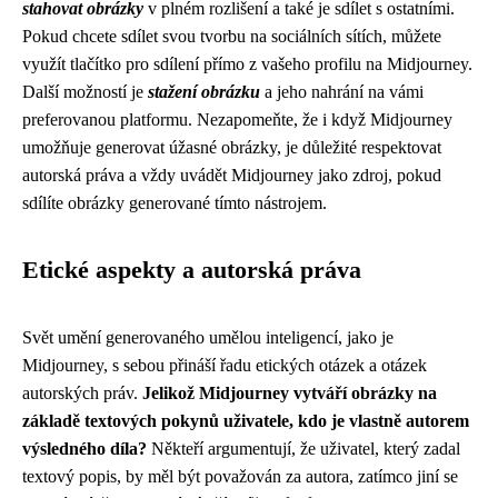
stahovat obrázky
v plném rozlišení a také je sdílet s ostatními.
Pokud chcete sdílet svou tvorbu na sociálních sítích, můžete
využít tlačítko pro sdílení přímo z vašeho profilu na Midjourney.
Další možností je
stažení obrázku
a jeho nahrání na vámi
preferovanou platformu. Nezapomeňte, že i když Midjourney
umožňuje generovat úžasné obrázky, je důležité respektovat
autorská práva a vždy uvádět Midjourney jako zdroj, pokud
sdílíte obrázky generované tímto nástrojem.
Etické aspekty a autorská práva
Svět umění generovaného umělou inteligencí, jako je
Midjourney, s sebou přináší řadu etických otázek a otázek
autorských práv.
Jelikož Midjourney vytváří obrázky na
základě textových pokynů uživatele, kdo je vlastně autorem
výsledného díla?
Někteří argumentují, že uživatel, který zadal
textový popis, by měl být považován za autora, zatímco jiní se