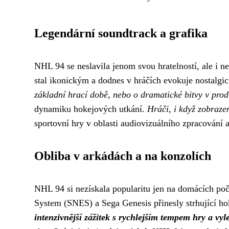
Legendární soundtrack a grafika
NHL 94 se neslavila jenom svou hratelností, ale i 
stal ikonickým a dodnes v hráčích evokuje nostalg
základní hrací době, nebo o dramatické bitvy v prod
dynamiku hokejových utkání.
Hráči, i když zobrazen
sportovní hry v oblasti audiovizuálního zpracování a 
Obliba v arkádách a na konzolích
NHL 94 si nezískala popularitu jen na domácích poč
System (SNES) a Sega Genesis přinesly strhující h
intenzivnější zážitek s rychlejším tempem hry a vy