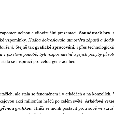
nezapomenutelnou audiovizuální prezentací.
Soundtrack hry
, 
ické vzpomínky.
Hudba dokreslovala atmosféru zápasů a dodáva
loužení.
Stejně tak
grafické zpracování
, i přes technologick
i v pixelové podobě, byli rozpoznatelní a jejich pohyby působi
stala se inspirací pro celou generaci her.
ítačích, ale stala se fenoménem i v arkádách a na konzolích.
okejovou akci milionům hráčů po celém světě.
Arkádová verze
lepšenou grafikou.
Hráči se mohli postavit proti sobě ve vzruš