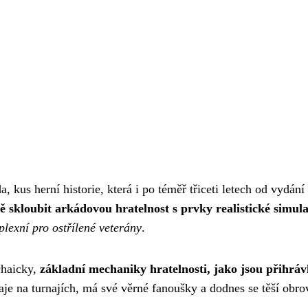
, kus herní historie, která i po téměř třiceti letech od vydán
 skloubit arkádovou hratelnost s prvky realistické simul
lexní pro ostřílené veterány
.
chaicky,
základní mechaniky hratelnosti, jako jsou přihrávk
raje na turnajích, má své věrné fanoušky a dodnes se těší obro