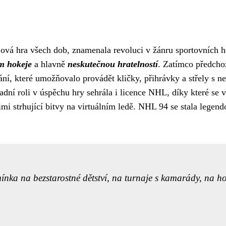
ová hra všech dob, znamenala revoluci v žánru sportovních h
ím hokeje
a hlavně
neskutečnou hratelností
. Zatímco předcho
ání, které umožňovalo provádět kličky, přihrávky a střely s n
adní roli v úspěchu hry sehrála i licence NHL, díky které se 
imi strhující bitvy na virtuálním ledě. NHL 94 se stala legen
mínka na bezstarostné dětství, na turnaje s kamarády, na ho