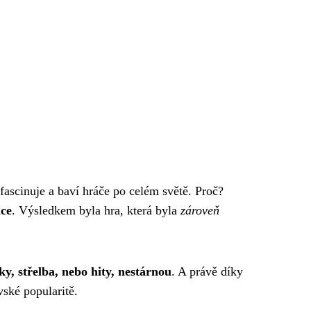
í fascinuje a baví hráče po celém světě. Proč?
ace
. Výsledkem byla hra, která byla
zároveň
y, střelba, nebo hity, nestárnou
. A právě díky
vské popularitě.