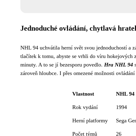
Jednoduché ovládání, chytlavá hrate
NHL 94 uchvátila herní svět svou jednoduchostí a zá
tlačítek k tomu, abyste se vrhli do víru hokejových
minuty. A to se jí bezesporu povedlo.
Hra NHL 94
s
zároveň hloubce. I přes omezené možnosti ovládání
Vlastnost
NHL 94
Rok vydání
1994
Herní platformy
Sega Gen
Počet týmů
26