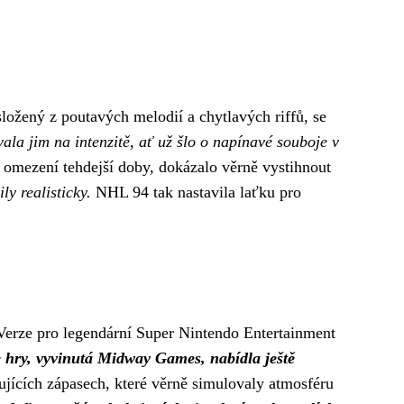
složený z poutavých melodií a chytlavých riffů, se
la jim na intenzitě, ať už šlo o napínavé souboje v
á omezení tehdejší doby, dokázalo věrně vystihnout
ly realisticky.
NHL 94 tak nastavila laťku pro
 Verze pro legendární Super Nintendo Entertainment
 hry, vyvinutá Midway Games, nabídla ještě
ujících zápasech, které věrně simulovaly atmosféru