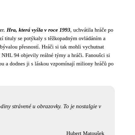
er.
Hra, která vyšla v roce 1993
, uchvátila hráče po
zí tituly se potýkaly s těžkopadným ovládáním a
ebývalou přesností. Hráči si tak mohli vychutnat
v NHL 94 objevily reálné týmy a hráči. Fanoušci si
dou a dodnes ji s láskou vzpomínají miliony hráčů po
diny strávené u obrazovky. To je nostalgie v
Hubert Matoušek