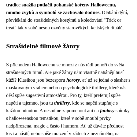
tradice snažila potlačit pohanské kořeny Halloweenu,
mnoho zvyků a symbolů se zachovalo dodnes.
Dlabání dýní,
převlékání do strašidelných kostýmů a koledování "Trick or
treat" tak v sobě nesou ozvěny starověkých keltských rituálů.
Strašidelné filmové žánry
S příchodem Halloweenu se mnozí z nás rádi ponoří do světa
strašidelných filmů. Ale jaké žánry nám vlastně nahánějí husí
kůži? Klasikou jsou bezesporu
horory
, ať už se jedná o slasher s
maskovaným vrahem nebo o psychologické thrillery, které nás
děsí spíše sugestivní atmosférou. Pro ty, kteří preferují spíše
napětí a tajemno, jsou tu
thrillery
, kde se napětí stupňuje s
každou minutou. A nesmíme zapomenout ani na
fantasy
snímky
s halloweenskou tematikou, které v sobě snoubí prvky
nadpřirozena, magie a často i humoru. Ať už dáváte přednost
krvi a násilí, nebo spíše mrazení v zádech z neznámého, na