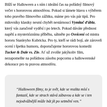
Blíží se Halloween a s ním i ideální čas na pořádný filmový
večer s hororovou atmosférou. Pokud si lámete hlavu s výběrem
toho pravého filmového zážitku, máme pro vás pár tipů. Pro
milovníky klasiky nesmí chybět nestárnoucí
Vymítač ďábla
,
který vás zaručeně vyděsí i po letech. Pokud dáváte přednost
napětí a mysterióznímu příběhu, sáhněte po
Osvícení
od mistra
hororu Stanleyho Kubricka. Pro ty, kteří se rádi bojí, ale zároveň
ocení i špetku humoru, doporučujeme hororovou komedii
Tucker & Dale vs. Zlo
. Ať už zvolíte jakýkoliv film,
nezapomeňte na pořádnou zásobu popcornu a halloweenské
dekorace pro tu pravou atmosféru.
Halloween filmy, to je svět, kde se realita mísí s
fantazií, kde se strach stává zábavou a kde se i ten
nejodvážnější může bát jít po setmění ven.