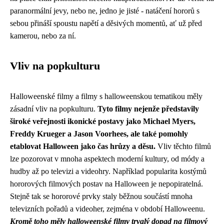
paranormální jevy, nebo ne, jedno je jisté - natáčení hororů s
sebou přináší spoustu napětí a děsivých momentů, ať už před
kamerou, nebo za ní.
Vliv na popkulturu
Halloweenské filmy a filmy s halloweenskou tematikou měly
zásadní vliv na popkulturu.
Tyto filmy nejenže představily
široké veřejnosti ikonické postavy jako Michael Myers,
Freddy Krueger a Jason Voorhees, ale také pomohly
etablovat Halloween jako čas hrůzy a děsu.
Vliv těchto filmů
lze pozorovat v mnoha aspektech moderní kultury, od módy a
hudby až po televizi a videohry. Například popularita kostýmů
hororových filmových postav na Halloween je nepopiratelná.
Stejně tak se hororové prvky staly běžnou součástí mnoha
televizních pořadů a videoher, zejména v období Halloweenu.
Kromě toho měly halloweenské filmy trvalý dopad na filmový