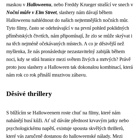
maskou v
Halloweenu
, nebo Freddy Krueger strašící ve snech v
Noční můře v Elm Street
, slashery nám dávají během
Halloweenu nahlédnout do našich nejtemnějších nočních můr.
Tyto filmy, často se odehrávající v na první pohled poklidných
příměstských čtvrtích, nám připomínají, že zlo se může skrývat i
na těch nejméně očekávaných místech. A co je děsivější než
myšlenka, že nás pronásleduje nezastavitelný zabiják během
noci, kdy se stírá hranice mezi světem živých a mrtvých? Právě
proto jsou slashery a Halloween tak dokonalou kombinací, která
nám rok co rok přináší mrazivou zábavu.
Děsivé thrillery
S blížícím se Halloweenem roste chuť na filmy, které nám
nahánějí husí kůži. Ať už dáváte přednost krvavým jatky nebo
psychologickému napětí, existuje spousta skvělých thrillerů,
které vás zaručeně dostanou do halloweenské nálady. Mezi