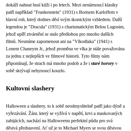
dokáží nahnat husí kůži i po letech. Mezi nestárnoucí klasiky
patří například "Frankenstein" (1931) s Borisem Karloffem v
hlavní roli, který dodnes děsí svým ikonickým vzhledem. Další
legendou je "Dracula" (1931) s charismatickým Belou Lugosim,
jehož upíří ztvárnění se stalo předlohou pro mnoho dalších
filmů. Nesmíme zapomenout ani na "Vlkodlaka" (1941) s
Lonem Chaneym Jr., jehož proměna ve vlka je stále považována
za jednu z nejlepších ve filmové historii. Tyto filmy nám
připomínají, že strach má mnoho podob a že i
staré horory
v
sobě skrývají nehynoucí kouzlo.
Kultovní slashery
Halloween a slashery, to k sobě neodmyslitelně patří jako dýně a
vyřezávání. Žánr, který se vyžívá v napětí, krvi a maskovaných
zabijácích, nachází na Halloweenu perfektní půdu pro svá
děsivá představení. Ať už je to Michael Myers se svou děsivou