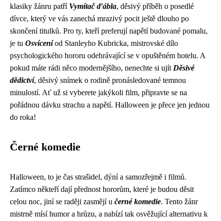
klasiky žánru patří
Vymítač ďábla
, děsivý příběh o posedlé
dívce, který ve vás zanechá mrazivý pocit ještě dlouho po
skončení titulků. Pro ty, kteří preferují napětí budované pomalu,
je tu
Osvícení
od Stanleyho Kubricka, mistrovské dílo
psychologického hororu odehrávající se v opuštěném hotelu. A
pokud máte rádi něco modernějšího, nenechte si ujít
Děsivé
dědictví
, děsivý snímek o rodině pronásledované temnou
minulostí. Ať už si vyberete jakýkoli film, připravte se na
pořádnou dávku strachu a napětí. Halloween je přece jen jednou
do roka!
Černé komedie
Halloween, to je čas strašidel, dýní a samozřejmě i filmů.
Zatímco někteří dají přednost hororům, které je budou děsit
celou noc, jiní se raději zasmějí u
černé komedie
. Tento žánr
mistrně mísí humor a hrůzu, a nabízí tak osvěžující alternativu k