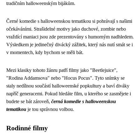
tradičním halloweenským bijákům.
Černé komedie s halloweenskou tematikou si pohrávají s našimi
očekáváními. Strašidelné motivy jako duchové, zombie nebo
vraždící maniaci jsou zde prezentovány s humorným nadhledem.
Výsledkem je jedinečný divácký zážitek, který nás nutí smát se i
v momentech, kdy bychom se měli bát.
Mezi klasiky tohoto žánru patří filmy jako "Beetlejuice",
"Rodina Addamsova" nebo "Hocus Pocus". Tyto snímky se
staly nedílnou součástí halloweenské popkultury a baví diváky
napříč generacemi. Pokud hledáte film, u kterého se zasmějete i
budete se bát zároveň,
černá komedie s halloweenskou
tematikou
je tou správnou volbou.
Rodinné filmy