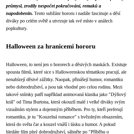
průmysl, zrodily nespočet pokračování, remaků a
napodobenin.
Tento subžánr hororu i nadále fascinuje a děsí
diváky po celém světě a utvrzuje tak své místo v análech
popkultury.
Halloween za hranicemi hororu
Halloween, to není jen o hororech a děsivých maskách. Existuje
spousta filmů, které sice s Halloweenskou tématikou pracují, ale
nenabízejí děsivé zážitky. Naopak, přinášejí humor, romantiku
nebo dobrodružství, a jsou tak vhodné pro celou rodinu. Mezi
takové snímky patří například animovaná klasika jako "Dýňový
král" od Tima Burtona, která okouzlí malé i velké diváky svým
vizuálním stylem a dojemným příběhem. Pro ty, kteří preferují
romantiku, je tu "Kouzelná romance" s hvězdným obsazením,
která do světa čar a kouzel vnáší i lásku a humor. A pokud
hledáte film plný dobrodružství, sáhněte po "Příběhu o