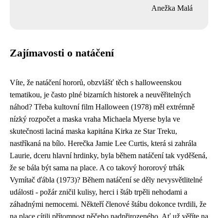
Anežka Malá
Zajímavosti o natáčení
Víte, že natáčení hororů, obzvlášť těch s halloweenskou
tematikou, je často plné bizarních historek a neuvěřitelných
náhod? Třeba kultovní film Halloween (1978) měl extrémně
nízký rozpočet a maska vraha Michaela Myerse byla ve
skutečnosti laciná maska kapitána Kirka ze Star Treku,
nastříkaná na bílo. Herečka Jamie Lee Curtis, která si zahrála
Laurie, dceru hlavní hrdinky, byla během natáčení tak vyděšená,
že se bála být sama na place. A co takový hororový trhák
Vymítač ďábla (1973)? Během natáčení se děly nevysvětlitelné
události - požár zničil kulisy, herci i štáb trpěli nehodami a
záhadnými nemocemi. Někteří členové štábu dokonce tvrdili, že
na place cítili přítomnost něčeho nadpřirozeného. Ať už věříte na