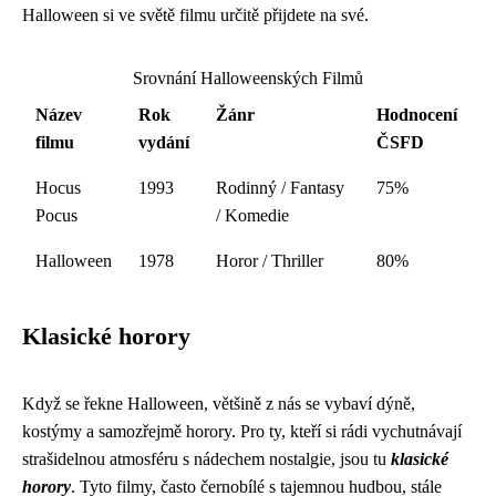
Halloween si ve světě filmu určitě přijdete na své.
Srovnání Halloweenských Filmů
Název
Rok
Žánr
Hodnocení
filmu
vydání
ČSFD
Hocus
1993
Rodinný / Fantasy
75%
Pocus
/ Komedie
Halloween
1978
Horor / Thriller
80%
Klasické horory
Když se řekne Halloween, většině z nás se vybaví dýně,
kostýmy a samozřejmě horory. Pro ty, kteří si rádi vychutnávají
strašidelnou atmosféru s nádechem nostalgie, jsou tu
klasické
horory
. Tyto filmy, často černobílé s tajemnou hudbou, stále