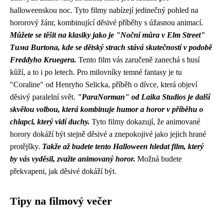
halloweenskou noc. Tyto filmy nabízejí jedinečný pohled na
hororový žánr, kombinující děsivé příběhy s úžasnou animací.
Můžete se těšit na klasiky jako je "Noční můra v Elm Street"
Тима Burtona, kde se dětský strach stává skutečností v podobě
Freddyho Kruegera.
Tento film vás zaručeně zanechá s husí
kůží, a to i po letech. Pro milovníky temné fantasy je tu
"Coraline" od Henryho Selicka, příběh o dívce, která objeví
děsivý paralelní svět.
"ParaNorman" od Laika Studios je další
skvělou volbou, která kombinuje humor a horor v příběhu o
chlapci, který vidí duchy.
Tyto filmy dokazují, že animované
horory dokáží být stejně děsivé a znepokojivé jako jejich hrané
protějšky.
Takže až budete tento Halloween hledat film, který
by vás vyděsil, zvažte animovaný horor.
Možná budete
překvapeni, jak děsivé dokáží být.
Tipy na filmový večer