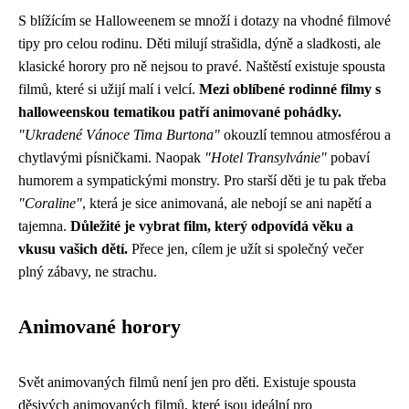
S blížícím se Halloweenem se množí i dotazy na vhodné filmové
tipy pro celou rodinu. Děti milují strašidla, dýně a sladkosti, ale
klasické horory pro ně nejsou to pravé. Naštěstí existuje spousta
filmů, které si užijí malí i velcí.
Mezi oblíbené rodinné filmy s
halloweenskou tematikou patří animované pohádky.
"Ukradené Vánoce Tima Burtona"
okouzlí temnou atmosférou a
chytlavými písničkami. Naopak
"Hotel Transylvánie"
pobaví
humorem a sympatickými monstry. Pro starší děti je tu pak třeba
"Coraline"
, která je sice animovaná, ale nebojí se ani napětí a
tajemna.
Důležité je vybrat film, který odpovídá věku a
vkusu vašich dětí.
Přece jen, cílem je užít si společný večer
plný zábavy, ne strachu.
Animované horory
Svět animovaných filmů není jen pro děti. Existuje spousta
děsivých animovaných filmů, které jsou ideální pro