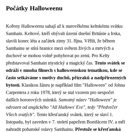
Počátky Halloweenu
Kořeny Halloweenu sahají až k starověkému keltskému svátku
Samhain. Keltové, kteří obývali území dnešní Británie a Irska,
slavili konec léta a začátek zimy 31. října. Věřili, že během
Samhainu se stírá hranice mezi světem živých a mrtvých a
duchové se mohou volně pohybovat po zemi. Pro Kelty
představoval Samhain mystický a magický čas.
Tento svátek se
odráží v mnoha filmech s halloweenskou tematikou, kde se
často setkáváme s motivy duchů, přízraků a nadpřirozených
bytostí.
Klasikou žánru je například film "Halloween" od Johna
Carpentera z roku 1978, který se stal vzorem pro nespočet
dalších hororových snímků.
Samotný název "Halloween" je
odvozen od anglického "All Hallows' Eve", tedy "Předvečer
Všech svatých".
Tento křesťanský svátek, který se slaví 1.
listopadu, byl zaveden v 7. století papežem Bonifácem IV. a měl
nahradit pohanské oslavy Samhainu.
Přestože se křesťanská