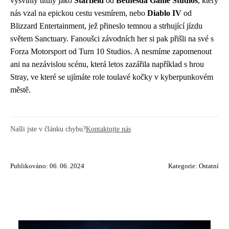
vyšvihly tituly jako
Starfield
od
Bethesda Game Studios
, který
nás vzal na epickou cestu vesmírem, nebo
Diablo IV
od
Blizzard Entertainment, jež přineslo temnou a strhující jízdu
světem Sanctuary. Fanoušci závodních her si pak přišli na své s
Forza Motorsport od Turn 10 Studios. A nesmíme zapomenout
ani na nezávislou scénu, která letos zazářila například s hrou
Stray, ve které se ujímáte role toulavé kočky v kyberpunkovém
městě.
Našli jste v článku chybu?
Kontaktujte nás
Publikováno: 06. 06. 2024
Kategorie:
Ostatní