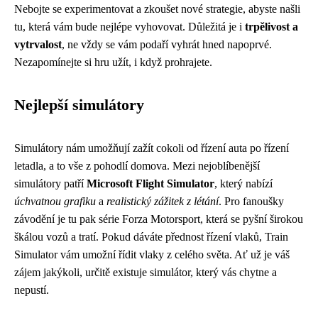
Nebojte se experimentovat a zkoušet nové strategie, abyste našli
tu, která vám bude nejlépe vyhovovat. Důležitá je i
trpělivost a
vytrvalost
, ne vždy se vám podaří vyhrát hned napoprvé.
Nezapomínejte si hru užít, i když prohrajete.
Nejlepší simulátory
Simulátory nám umožňují zažít cokoli od řízení auta po řízení
letadla, a to vše z pohodlí domova. Mezi nejoblíbenější
simulátory patří
Microsoft Flight Simulator
, který nabízí
úchvatnou grafiku
a
realistický zážitek z létání
. Pro fanoušky
závodění je tu pak série Forza Motorsport, která se pyšní širokou
škálou vozů a tratí. Pokud dáváte přednost řízení vlaků, Train
Simulator vám umožní řídit vlaky z celého světa. Ať už je váš
zájem jakýkoli, určitě existuje simulátor, který vás chytne a
nepustí.