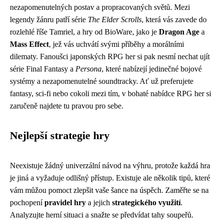
nezapomenutelných postav a propracovaných světů. Mezi
legendy žánru patří série
The Elder Scrolls
, která vás zavede do
rozlehlé říše Tamriel, a hry od BioWare, jako je
Dragon Age
a
Mass Effect
, jež vás uchvátí svými příběhy a morálními
dilematy. Fanoušci japonských RPG her si pak nesmí nechat ujít
série Final Fantasy a
Persona
, které nabízejí jedinečné bojové
systémy a nezapomenutelné soundtracky. Ať už preferujete
fantasy, sci-fi nebo cokoli mezi tím, v bohaté nabídce RPG her si
zaručeně najdete tu pravou pro sebe.
Nejlepší strategie hry
Neexistuje žádný univerzální návod na výhru, protože každá hra
je jiná a vyžaduje odlišný přístup. Existuje ale několik tipů, které
vám můžou pomoct zlepšit vaše šance na úspěch. Zaměřte se na
pochopení
pravidel hry
a jejich
strategického využití
.
Analyzujte herní situaci a snažte se předvídat tahy soupeřů.