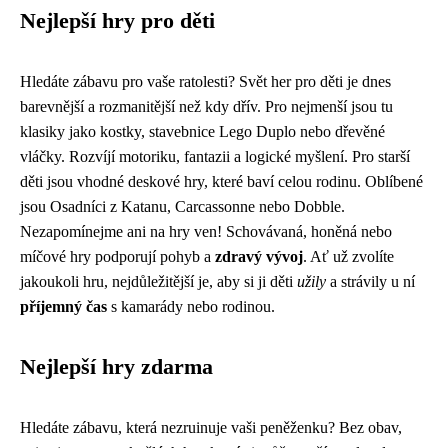
Nejlepší hry pro děti
Hledáte zábavu pro vaše ratolesti? Svět her pro děti je dnes
barevnější a rozmanitější než kdy dřív. Pro nejmenší jsou tu
klasiky jako kostky, stavebnice Lego Duplo nebo dřevěné
vláčky. Rozvíjí motoriku, fantazii a logické myšlení. Pro starší
děti jsou vhodné deskové hry, které baví celou rodinu. Oblíbené
jsou Osadníci z Katanu, Carcassonne nebo Dobble.
Nezapomínejme ani na hry ven! Schovávaná, honěná nebo
míčové hry podporují pohyb a
zdravý vývoj
. Ať už zvolíte
jakoukoli hru, nejdůležitější je, aby si ji děti
užily
a strávily u ní
příjemný čas
s kamarády nebo rodinou.
Nejlepší hry zdarma
Hledáte zábavu, která nezruinuje vaši peněženku? Bez obav,