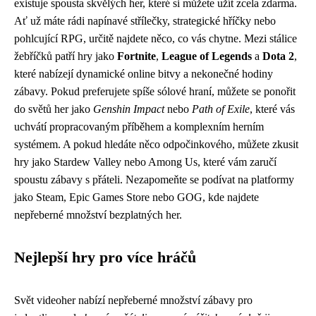
existuje spousta skvělých her, které si můžete užít zcela zdarma.
Ať už máte rádi napínavé střílečky, strategické hříčky nebo
pohlcující RPG, určitě najdete něco, co vás chytne. Mezi stálice
žebříčků patří hry jako
Fortnite
,
League of Legends
a
Dota 2
,
které nabízejí dynamické online bitvy a nekonečné hodiny
zábavy. Pokud preferujete spíše sólové hraní, můžete se ponořit
do světů her jako
Genshin Impact
nebo
Path of Exile
, které vás
uchvátí propracovaným příběhem a komplexním herním
systémem. A pokud hledáte něco odpočinkového, můžete zkusit
hry jako Stardew Valley nebo Among Us, které vám zaručí
spoustu zábavy s přáteli. Nezapomeňte se podívat na platformy
jako Steam, Epic Games Store nebo GOG, kde najdete
nepřeberné množství bezplatných her.
Nejlepší hry pro více hráčů
Svět videoher nabízí nepřeberné množství zábavy pro