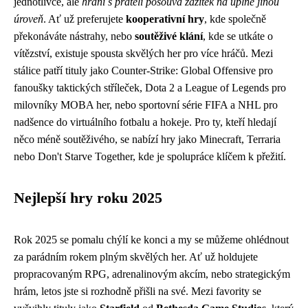
jednotlivce, ale
hraní s přáteli posouvá zážitek na úplně jinou
úroveň
. Ať už preferujete
kooperativní hry
, kde společně
překonáváte nástrahy, nebo
soutěživé klání
, kde se utkáte o
vítězství, existuje spousta skvělých her pro více hráčů. Mezi
stálice patří tituly jako Counter-Strike: Global Offensive pro
fanoušky taktických stříleček, Dota 2 a League of Legends pro
milovníky MOBA her, nebo sportovní série FIFA a NHL pro
nadšence do virtuálního fotbalu a hokeje. Pro ty, kteří hledají
něco méně soutěživého, se nabízí hry jako Minecraft, Terraria
nebo Don't Starve Together, kde je spolupráce klíčem k přežití.
Nejlepší hry roku 2025
Rok 2025 se pomalu chýlí ke konci a my se můžeme ohlédnout
za parádním rokem plným skvělých her. Ať už holdujete
propracovaným RPG, adrenalinovým akcím, nebo strategickým
hrám, letos jste si rozhodně přišli na své. Mezi favority se