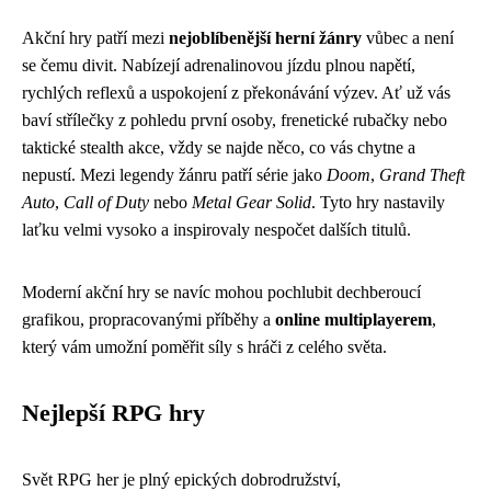
Akční hry patří mezi
nejoblíbenější herní žánry
vůbec a není
se čemu divit. Nabízejí adrenalinovou jízdu plnou napětí,
rychlých reflexů a uspokojení z překonávání výzev. Ať už vás
baví střílečky z pohledu první osoby, frenetické rubačky nebo
taktické stealth akce, vždy se najde něco, co vás chytne a
nepustí. Mezi legendy žánru patří série jako
Doom
,
Grand Theft
Auto
,
Call of Duty
nebo
Metal Gear Solid
. Tyto hry nastavily
laťku velmi vysoko a inspirovaly nespočet dalších titulů.
Moderní akční hry se navíc mohou pochlubit dechberoucí
grafikou, propracovanými příběhy a
online multiplayerem
,
který vám umožní poměřit síly s hráči z celého světa.
Nejlepší RPG hry
Svět RPG her je plný epických dobrodružství,