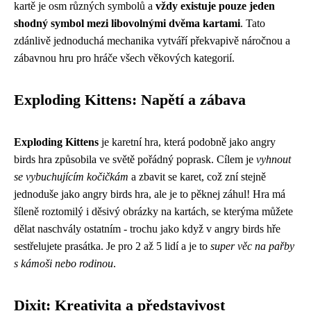
kartě je osm různých symbolů a
vždy existuje pouze jeden
shodný symbol mezi libovolnými dvěma kartami
. Tato
zdánlivě jednoduchá mechanika vytváří překvapivě náročnou a
zábavnou hru pro hráče všech věkových kategorií.
Exploding Kittens: Napětí a zábava
Exploding Kittens
je karetní hra, která podobně jako
angry
birds hra
způsobila ve světě pořádný poprask. Cílem je
vyhnout
se vybuchujícím kočičkám
a zbavit se karet, což zní stejně
jednoduše jako angry birds hra, ale je to pěknej záhul! Hra má
šíleně roztomilý i děsivý obrázky na kartách, se kterýma můžete
dělat naschvály ostatním - trochu jako když v angry birds hře
sestřelujete prasátka. Je pro 2 až 5 lidí a je to
super věc na pařby
s kámoši nebo rodinou
.
Dixit: Kreativita a představivost