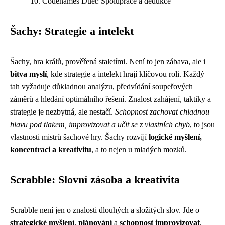
Codenames Duet: Spolupráce a dedukce
Šachy: Strategie a intelekt
Šachy, hra králů, prověřená staletími. Není to jen zábava, ale i
bitva myslí
, kde strategie a intelekt hrají klíčovou roli. Každý
tah vyžaduje důkladnou analýzu, předvídání soupeřových
záměrů a hledání optimálního řešení. Znalost zahájení, taktiky a
strategie je nezbytná, ale nestačí.
Schopnost zachovat chladnou
hlavu pod tlakem, improvizovat a učit se z vlastních chyb
, to jsou
vlastnosti mistrů šachové hry. Šachy rozvíjí
logické myšlení,
koncentraci a kreativitu
, a to nejen u mladých mozků.
Scrabble: Slovní zásoba a kreativita
Scrabble není jen o znalosti dlouhých a složitých slov. Jde o
strategické myšlení
,
plánování
a
schopnost improvizovat
.