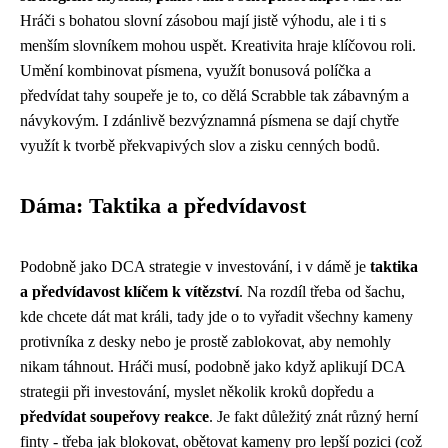
Hráči s bohatou slovní zásobou mají jistě výhodu, ale i ti s
menším slovníkem mohou uspět. Kreativita hraje klíčovou roli.
Umění kombinovat písmena, využít bonusová políčka a
předvídat tahy soupeře je to, co dělá Scrabble tak zábavným a
návykovým. I zdánlivě bezvýznamná písmena se dají chytře
využít k tvorbě překvapivých slov a zisku cenných bodů.
Dáma: Taktika a předvídavost
Podobně jako DCA strategie v investování, i v dámě je
taktika
a předvídavost klíčem k vítězství
. Na rozdíl třeba od šachu,
kde chcete dát mat králi, tady jde o to vyřadit všechny kameny
protivníka z desky nebo je prostě zablokovat, aby nemohly
nikam táhnout. Hráči musí, podobně jako když aplikují
DCA
strategii
při investování, myslet několik kroků dopředu a
předvídat soupeřovy reakce
. Je fakt důležitý znát různý herní
finty - třeba jak blokovat, obětovat kameny pro lepší pozici (což