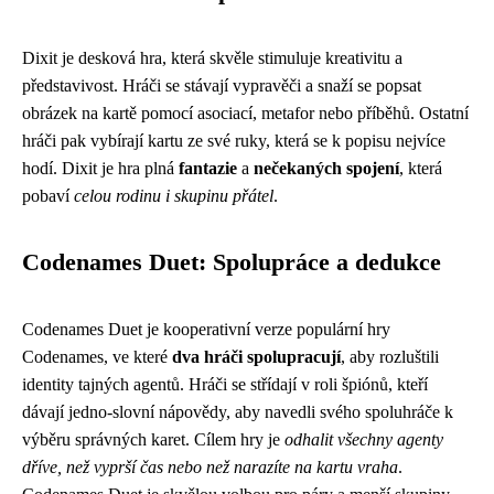
Dixit je desková hra, která skvěle stimuluje kreativitu a
představivost. Hráči se stávají vypravěči a snaží se popsat
obrázek na kartě pomocí asociací, metafor nebo příběhů. Ostatní
hráči pak vybírají kartu ze své ruky, která se k popisu nejvíce
hodí. Dixit je hra plná
fantazie
a
nečekaných spojení
, která
pobaví
celou rodinu i skupinu přátel
.
Codenames Duet: Spolupráce a dedukce
Codenames Duet je kooperativní verze populární hry
Codenames, ve které
dva hráči spolupracují
, aby rozluštili
identity tajných agentů. Hráči se střídají v roli špiónů, kteří
dávají jedno-slovní nápovědy, aby navedli svého spoluhráče k
výběru správných karet. Cílem hry je
odhalit všechny agenty
dříve, než vyprší čas nebo než narazíte na kartu vraha
.