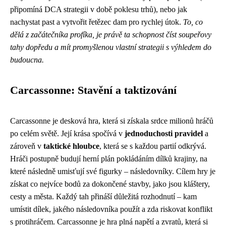
připomíná DCA strategii v době poklesu trhů), nebo jak
nachystat past a vytvořit řetězec dam pro rychlej útok.
To, co
dělá z začátečníka profíka, je právě ta schopnost číst soupeřovy
tahy dopředu a mít promyšlenou vlastní strategii s výhledem do
budoucna.
Carcassonne: Stavění a taktizování
Carcassonne je desková hra, která si získala srdce milionů hráčů
po celém světě. Její krása spočívá v
jednoduchosti pravidel
a
zároveň v
taktické hloubce
, která se s každou partií odkrývá.
Hráči postupně budují herní plán pokládáním dílků krajiny, na
které následně umisťují své figurky – následovníky. Cílem hry je
získat co nejvíce bodů za dokončené stavby, jako jsou kláštery,
cesty a města. Každý tah přináší důležitá rozhodnutí – kam
umístit dílek, jakého následovníka použít a zda riskovat konflikt
s protihráčem. Carcassonne je hra plná napětí a zvratů, která si