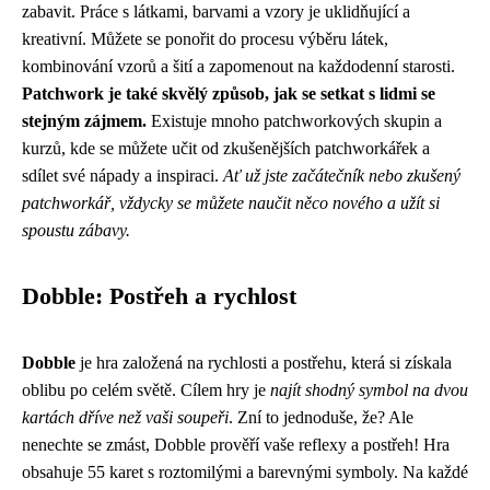
zabavit. Práce s látkami, barvami a vzory je uklidňující a
kreativní. Můžete se ponořit do procesu výběru látek,
kombinování vzorů a šití a zapomenout na každodenní starosti.
Patchwork je také skvělý způsob, jak se setkat s lidmi se
stejným zájmem.
Existuje mnoho patchworkových skupin a
kurzů, kde se můžete učit od zkušenějších patchworkářek a
sdílet své nápady a inspiraci.
Ať už jste začátečník nebo zkušený
patchworkář, vždycky se můžete naučit něco nového a užít si
spoustu zábavy.
Dobble: Postřeh a rychlost
Dobble
je hra založená na rychlosti a postřehu, která si získala
oblibu po celém světě. Cílem hry je
najít shodný symbol na dvou
kartách dříve než vaši soupeři
. Zní to jednoduše, že? Ale
nenechte se zmást, Dobble prověří vaše reflexy a postřeh! Hra
obsahuje 55 karet s roztomilými a barevnými symboly. Na každé