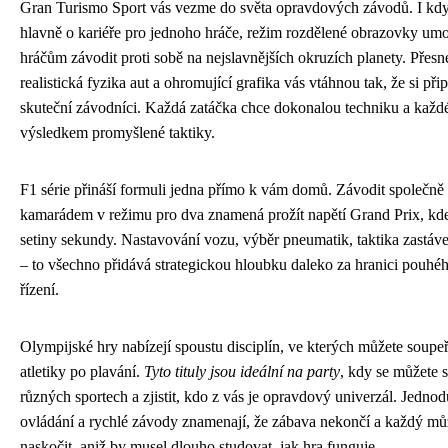
Gran Turismo Sport vás vezme do světa opravdových závodů. I kdy
hlavně o kariéře pro jednoho hráče, režim rozdělené obrazovky u
hráčům závodit proti sobě na nejslavnějších okruzích planety. Přesn
realistická fyzika aut a ohromující grafika vás vtáhnou tak, že si při
skuteční závodníci. Každá zatáčka chce dokonalou techniku a každé 
výsledkem promyšlené taktiky.
F1 série přináší formuli jedna přímo k vám domů. Závodit společně 
kamarádem v režimu pro dva znamená prožít napětí Grand Prix, kd
setiny sekundy. Nastavování vozu, výběr pneumatik, taktika zastáv
– to všechno přidává strategickou hloubku daleko za hranici pouhé
řízení.
Olympijské hry nabízejí spoustu disciplín, ve kterých můžete soupeř
atletiky po plavání.
Tyto tituly jsou ideální na party
, kdy se můžete s
různých sportech a zjistit, kdo z vás je opravdový univerzál. Jedno
ovládání a rychlé závody znamenají, že zábava nekončí a každý m
naskočit, aniž by musel dlouho studovat, jak hra funguje.