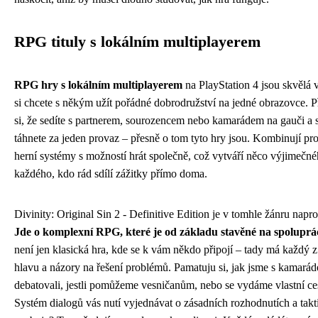
RPG tituly s lokálním multiplayerem
RPG hry s lokálním multiplayerem
na PlayStation 4 jsou skvělá 
si chcete s někým užít pořádné dobrodružství na jedné obrazovce. P
si, že sedíte s partnerem, sourozencem nebo kamarádem na gauči a 
táhnete za jeden provaz – přesně o tom tyto hry jsou. Kombinují p
herní systémy s možností hrát společně, což vytváří něco výjimečn
každého, kdo rád sdílí zážitky přímo doma.
Divinity: Original Sin 2 - Definitive Edition je v tomhle žánru napr
Jde o komplexní RPG, které je od základu stavěné na spoluprá
není jen klasická hra, kde se k vám někdo připojí – tady má každý z 
hlavu a názory na řešení problémů. Pamatuju si, jak jsme s kamará
debatovali, jestli pomůžeme vesničanům, nebo se vydáme vlastní ce
Systém dialogů vás nutí vyjednávat o zásadních rozhodnutích a takt