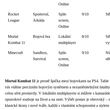
Online
Rocket
Sportovní,
Split-
9/10
St
League
Arkáda
screen,
Online
Mortal
Bojová hra
Lokální
8/10
St
Kombat 11
multiplayer
vy
Minecraft
Sandbox,
Split-
9/10
Ní
Survival
screen,
stř
Online
Mortal Kombat 11
je prostě špička mezi bojovkami na PS4. Tahle 
vás vtáhne precizním bojovým systémem a nezaměnitelnými fatality,
celou sérii proslavily. V lokálním multiplayeru si můžete s kamarád
opravdové souboje na život a na smrt. Výběr postav je obrovský – n
klasické ikony i nové tváře, každá s vlastními schopnostmi a stylem 