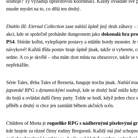
souboje? Ty vyžadují opravdovou koordinaci. Každý ovládáte své 
musíte myslet na to, co dělá ten druhý.
Diablo III: Eternal Collection
zase nabízí úplně jiný druh zábavy – 
akci, kde se společně proháníte dungeonem jako
dokonalá hra pro
PS4
. Sbíráte kořist, vylepšujete postavy a mlátíte hordy monster. Je 
návykové! Každá třída postav hraje úplně jinak, takže si vyberete, 
sedne. A co je skvělé – oba máte dost místa na obrazovce, takže se
nepřekážíte.
Série Tales, třeba Tales of Berseria, funguje trochu jinak.
Nabízí tra
japonské RPG s dynamickými souboji
, kde se druhý hráč může kdyk
do bojů a ovládat další členy party. Tohle se hodí, když jeden chce 
příběh a druhý si chce jen zamlátit během akčních scén.
Children of Morta je
roguelike RPG s nádhernými pixelovými gr
kde hrajete za různé členy rodiny Bergsonů. Každý má jiné schopno