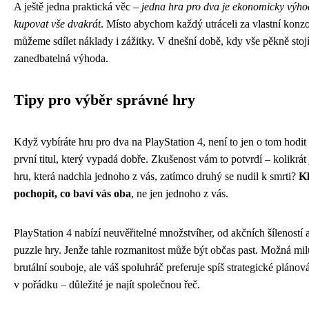
A ještě jedna praktická věc –
jedna hra pro dva je ekonomicky výho
kupovat vše dvakrát
. Místo abychom každý utráceli za vlastní konzol
můžeme sdílet náklady i zážitky. V dnešní době, kdy vše pěkně stojí
zanedbatelná výhoda.
Tipy pro výběr správné hry
Když vybíráte hru pro dva na PlayStation 4, není to jen o tom hodit
první titul, který vypadá dobře. Zkušenost vám to potvrdí – kolikrát 
hru, která nadchla jednoho z vás, zatímco druhý se nudil k smrti?
Kl
pochopit, co baví vás oba
, ne jen jednoho z vás.
PlayStation 4 nabízí neuvěřitelné množstvíher, od akčních šíleností 
puzzle hry. Jenže tahle rozmanitost může být občas past. Možná mil
brutální souboje, ale váš spoluhráč preferuje spíš strategické plánová
v pořádku – důležité je najít společnou řeč.