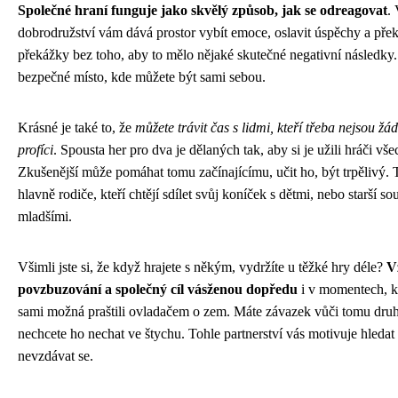
Společné hraní funguje jako skvělý způsob, jak se odreagovat
. 
dobrodružství vám dává prostor vybít emoce, oslavit úspěchy a pře
překážky bez toho, aby to mělo nějaké skutečné negativní následky.
bezpečné místo, kde můžete být sami sebou.
Krásné je také to, že
můžete trávit čas s lidmi, kteří třeba nejsou žá
profíci
. Spousta her pro dva je dělaných tak, aby si je užili hráči vše
Zkušenější může pomáhat tomu začínajícímu, učit ho, být trpělivý. 
hlavně rodiče, kteří chtějí sdílet svůj koníček s dětmi, nebo starší so
mladšími.
Všimli jste si, že když hrajete s někým, vydržíte u těžké hry déle?
V
povzbuzování a společný cíl vásženou dopředu
i v momentech, k
sami možná praštili ovladačem o zem. Máte závazek vůči tomu dr
nechcete ho nechat ve štychu. Tohle partnerství vás motivuje hledat 
nevzdávat se.