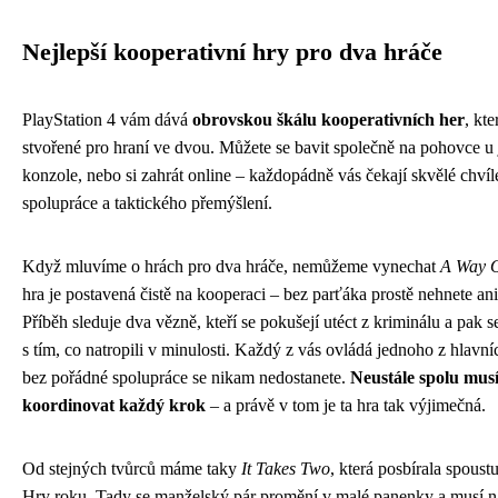
Nejlepší kooperativní hry pro dva hráče
PlayStation 4 vám dává
obrovskou škálu kooperativních her
, kte
stvořené pro hraní ve dvou. Můžete se bavit společně na pohovce u
konzole, nebo si zahrát online – každopádně vás čekají skvělé chvíl
spolupráce a taktického přemýšlení.
Když mluvíme o hrách pro dva hráče, nemůžeme vynechat
A Way 
hra je postavená čistě na kooperaci – bez parťáka prostě nehnete ani
Příběh sleduje dva vězně, kteří se pokušejí utéct z kriminálu a pak 
s tím, co natropili v minulosti. Každý z vás ovládá jednoho z hlavní
bez pořádné spolupráce se nikam nedostanete.
Neustále spolu musí
koordinovat každý krok
– a právě v tom je ta hra tak výjimečná.
Od stejných tvůrců máme taky
It Takes Two
, která posbírala spoust
Hry roku. Tady se manželský pár promění v malé panenky a musí na