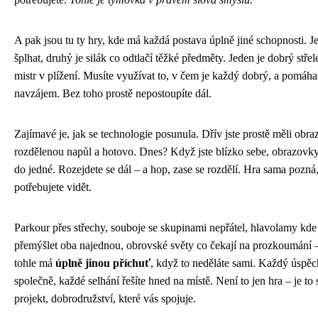
A pak jsou tu ty hry, kde má každá postava úplně jiné schopnosti. 
šplhat, druhý je silák co odtlačí těžké předměty. Jeden je dobrý střel
mistr v plížení. Musíte využívat to, v čem je každý dobrý, a pomáhat
navzájem. Bez toho prostě nepostoupíte dál.
Zajímavé je, jak se technologie posunula. Dřív jste prostě měli obr
rozdělenou napůl a hotovo. Dnes? Když jste blízko sebe, obrazovky
do jedné. Rozejdete se dál – a hop, zase se rozdělí. Hra sama pozná
potřebujete vidět.
Parkour přes střechy, souboje se skupinami nepřátel, hlavolamy kde
přemýšlet oba najednou, obrovské světy co čekají na prozkoumání 
tohle má
úplně jinou příchuť
, když to neděláte sami. Každý úspěch
společně, každé selhání řešíte hned na místě. Není to jen hra – je to
projekt, dobrodružství, které vás spojuje.