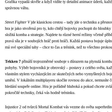
Grafika vypadá skvěle a když vidíte ty detailní animace úderů, kaž
správnou váhu.
Street Fighter V
jde klasickou cestou – tady jde o techniku a přesnos
hra je jako stvořená pro ty, kdo chtějí bojovky pochopit do hloubky 
složitá komba a strategie. Najdete tu různé herní režimy včetně příb
pravá síla je v soubojích hráč proti hráči. Každá postava bojuje úpln
má své speciální tahy – chce to čas a trénink, než to všechno proko
Tekken 7
přináší trojrozměrné souboje s důrazem na plynulá komba
pohyby. Výběr bojovníků je obrovský – postavy z celého světa, kaž
vlastním stylem vycházejícím ze skutečných nebo vymyšlených bo
umění. V lokálním multiplayeru skočíte rovnou do akce, nemusíte č
hledání soupeře online. Hra je pořádně hluboká a pokud chcete zvl
pokročilé techniky, čeká vás hodně tréninku.
Injustice 2 od tvůrců Mortal Kombat vás vezme do světa superhrdin