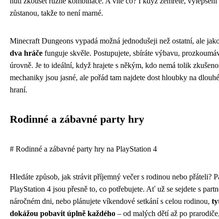
nutí zkoušet různé kombinace. A víte co? I když zemřete, vylepšen
zůstanou, takže to není marné.
Minecraft Dungeons vypadá možná jednodušeji než ostatní, ale jak
dva hráče
funguje skvěle. Postupujete, sbíráte výbavu, prozkoumá
úrovně. Je to ideální, když hrajete s někým, kdo nemá tolik zkušenos
mechaniky jsou jasné, ale pořád tam najdete dost hloubky na dlouh
hraní.
Rodinné a zábavné party hry
# Rodinné a zábavné party hry na PlayStation 4
Hledáte způsob, jak strávit příjemný večer s rodinou nebo přáteli? P
PlayStation 4 jsou přesně to, co potřebujete. Ať už se sejdete s par
náročném dni, nebo plánujete víkendové setkání s celou rodinou,
ty
dokážou pobavit úplně každého
– od malých dětí až po prarodiče