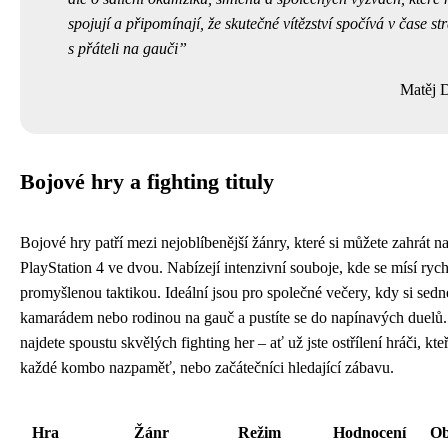
spojují a připomínají, že skutečné vítězství spočívá v čase s
s přáteli na gauči
Matěj 
Bojové hry a fighting tituly
Bojové hry patří mezi nejoblíbenější žánry, které si můžete zahrát n
PlayStation 4 ve dvou. Nabízejí intenzivní souboje, kde se mísí rych
promyšlenou taktikou. Ideální jsou pro společné večery, kdy si sedn
kamarádem nebo rodinou na gauč a pustíte se do napínavých duelů
najdete spoustu skvělých fighting her – ať už jste ostřílení hráči, kteř
každé kombo nazpaměť, nebo začátečníci hledající zábavu.
Hra
Žánr
Režim
Hodnocení
Ob