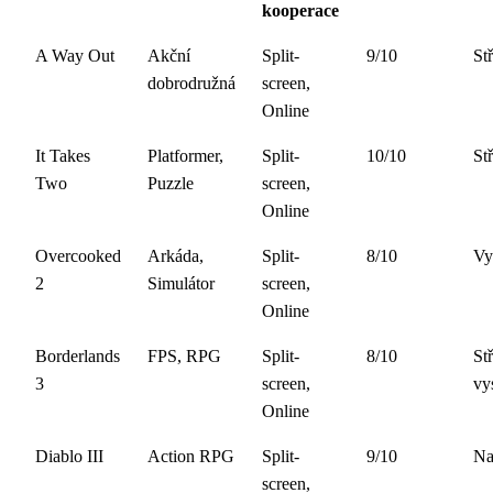
kooperace
A Way Out
Akční
Split-
9/10
St
dobrodružná
screen,
Online
It Takes
Platformer,
Split-
10/10
St
Two
Puzzle
screen,
Online
Overcooked
Arkáda,
Split-
8/10
Vy
2
Simulátor
screen,
Online
Borderlands
FPS, RPG
Split-
8/10
St
3
screen,
vy
Online
Diablo III
Action RPG
Split-
9/10
Na
screen,