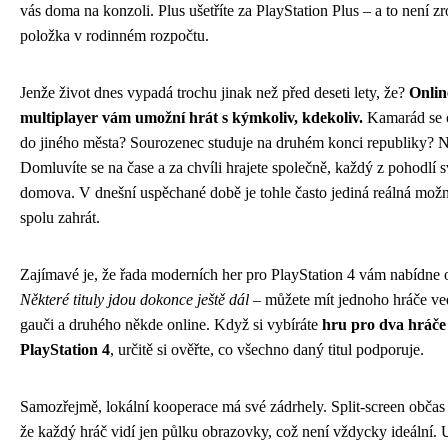
vás doma na konzoli. Plus ušetříte za PlayStation Plus – a to není z
položka v rodinném rozpočtu.
Jenže život dnes vypadá trochu jinak než před deseti lety, že?
Onlin
multiplayer vám umožní hrát s kýmkoliv, kdekoliv.
Kamarád se 
do jiného města? Sourozenec studuje na druhém konci republiky? N
Domluvíte se na čase a za chvíli hrajete společně, každý z pohodlí 
domova. V dnešní uspěchané době je tohle často jediná reálná možno
spolu zahrát.
Zajímavé je, že řada moderních her pro PlayStation 4 vám nabídne o
Některé tituly jdou dokonce ještě dál
– můžete mít jednoho hráče ve
gauči a druhého někde online. Když si vybíráte
hru pro dva hráče
PlayStation 4
, určitě si ověřte, co všechno daný titul podporuje.
Samozřejmě, lokální kooperace má své zádrhely. Split-screen obča
že každý hráč vidí jen půlku obrazovky, což není vždycky ideální. 