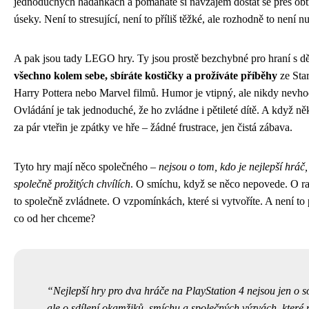
jednoduchých hádankách a pomáháte si navzájem dostat se přes obtí
úseky. Není to stresující, není to příliš těžké, ale rozhodně to není n
A pak jsou tady LEGO hry. Ty jsou prostě bezchybné pro hraní s d
všechno kolem sebe, sbíráte kostičky a prožíváte příběhy
ze Sta
Harry Pottera nebo Marvel filmů. Humor je vtipný, ale nikdy nevh
Ovládání je tak jednoduché, že ho zvládne i pětileté dítě. A když n
za pár vteřin je zpátky ve hře – žádné frustrace, jen čistá zábava.
Tyto hry mají něco společného –
nejsou o tom, kdo je nejlepší hráč,
společně prožitých chvílích
. O smíchu, když se něco nepovede. O ra
to společně zvládnete. O vzpomínkách, které si vytvoříte. A není to 
co od her chceme?
Nejlepší hry pro dva hráče na PlayStation 4 nejsou jen o s
ale o sdílení okamžiků, smíchu a společných výzvách, které 