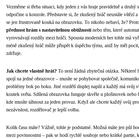
Vezměme si třeba situaci, kdy jeden z vás hraje pravidelně a druhý s
odpočine u konzole. Představte si, že zkušený hráč neustále vítězí a
se jen frustrovaně kouká na obrazovku. To nikoho nebaví, že? Prot
přednost hrám s nastavitelnou obtížností
nebo těm, které automa
vyrovnávají rozdíly mezi hráči. Spousta moderních her tohle má vy
méně zkušený hráč může přispět k úspěchu týmu, aniž by měl pocit,
zdržuje.
Jak chcete vlastně hrát?
To není žádná zbytečná otázka. Některé 
spojí na jedné obrazovce – musíte se pohybovat společně, komunikov
problémy bok po boku. Jiné rozdělí displej napůl a každý má svůj vl
koutek světa. Sdílená obrazovka funguje skvěle u plošinovek nebo
kde musíte táhnout za jeden provaz. Když ale chcete každý svůj pro
nezávislost, rozdělovač je lepší volba.
Kolik času máte? Vážně, tohle je podstatné. Možná máte jen půl ho
mezi povinnostmi – pak se hodí rychlé souboje nebo krátké partie, k