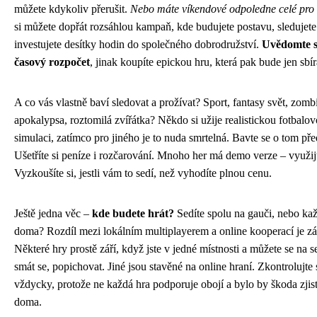
můžete kdykoliv přerušit.
Nebo máte víkendové odpoledne celé pro
si můžete dopřát rozsáhlou kampaň, kde budujete postavu, sledujete
investujete desítky hodin do společného dobrodružství.
Uvědomte s
časový rozpočet
, jinak koupíte epickou hru, která pak bude jen sbír
A co vás vlastně baví sledovat a prožívat? Sport, fantasy svět, zomb
apokalypsa, roztomilá zvířátka? Někdo si užije realistickou fotbalo
simulaci, zatímco pro jiného je to nuda smrtelná. Bavte se o tom př
Ušetříte si peníze i rozčarování. Mnoho her má demo verze – využijt
Vyzkoušíte si, jestli vám to sedí, než vyhodíte plnou cenu.
Ještě jedna věc –
kde budete hrát?
Sedíte spolu na gauči, nebo ka
doma? Rozdíl mezi lokálním multiplayerem a online kooperací je zá
Některé hry prostě září, když jste v jedné místnosti a můžete se na s
smát se, popichovat. Jiné jsou stavěné na online hraní. Zkontrolujte s
vždycky, protože ne každá hra podporuje obojí a bylo by škoda zjisti
doma.