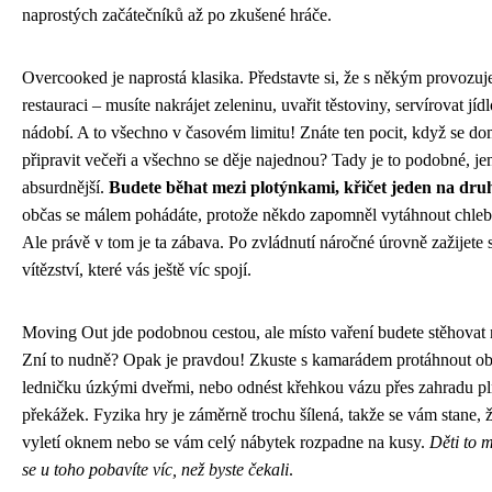
naprostých začátečníků až po zkušené hráče.
Overcooked je naprostá klasika. Představte si, že s někým provozuje
restauraci – musíte nakrájet zeleninu, uvařit těstoviny, servírovat jíd
nádobí. A to všechno v časovém limitu! Znáte ten pocit, když se do
připravit večeři a všechno se děje najednou? Tady je to podobné, 
absurdnější.
Budete běhat mezi plotýnkami, křičet jeden na dru
občas se málem pohádáte, protože někdo zapomněl vytáhnout chleba
Ale právě v tom je ta zábava. Po zvládnutí náročné úrovně zažijete 
vítězství, které vás ještě víc spojí.
Moving Out jde podobnou cestou, ale místo vaření budete stěhovat 
Zní to nudně? Opak je pravdou! Zkuste s kamarádem protáhnout o
ledničku úzkými dveřmi, nebo odnést křehkou vázu přes zahradu p
překážek. Fyzika hry je záměrně trochu šílená, takže se vám stane,
vyletí oknem nebo se vám celý nábytek rozpadne na kusy.
Děti to m
se u toho pobavíte víc, než byste čekali
.