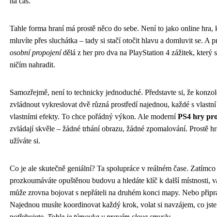
na čas.
Tahle forma hraní má prostě něco do sebe. Není to jako online hra, 
mluvíte přes sluchátka – tady si stačí otočit hlavu a domluvit se. A 
osobní propojení
dělá z her pro dva na PlayStation 4 zážitek, který 
ničím nahradit.
Samozřejmě, není to technicky jednoduché. Představte si, že konzo
zvládnout vykreslovat dvě různá prostředí najednou, každé s vlastn
vlastními efekty. To chce pořádný výkon. Ale moderní
PS4 hry pr
zvládají skvěle – žádné trhání obrazu, žádné zpomalování. Prostě hr
užíváte si.
Co je ale skutečně geniální? Ta spolupráce v reálném čase. Zatímco
prozkoumáváte opuštěnou budovu a hledáte klíč k další místnosti, v
může zrovna bojovat s nepřáteli na druhém konci mapy. Nebo připra
Najednou musíte koordinovat každý krok, volat si navzájem, co jste 
potřebujete.
Tohle je týmovka v pravém slova smyslu.