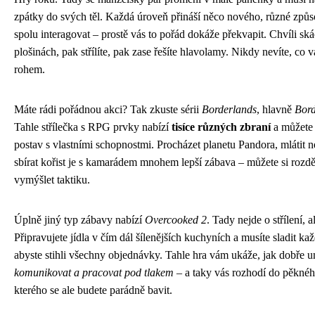
zpátky do svých těl. Každá úroveň přináší něco nového, různé způs
spolu interagovat – prostě vás to pořád dokáže překvapit. Chvíli ská
plošinách, pak střílíte, pak zase řešíte hlavolamy. Nikdy nevíte, co 
rohem.
Máte rádi pořádnou akci? Tak zkuste sérii
Borderlands
, hlavně
Bord
Tahle střílečka s RPG prvky nabízí
tisíce různých zbraní
a můžete 
postav s vlastními schopnostmi. Procházet planetu Pandora, mlátit n
sbírat kořist je s kamarádem mnohem lepší zábava – můžete si rozděl
vymýšlet taktiku.
Úplně jiný typ zábavy nabízí
Overcooked 2
. Tady nejde o střílení, a
Připravujete jídla v čím dál šílenějších kuchyních a musíte sladit k
abyste stihli všechny objednávky. Tahle hra vám ukáže, jak dobře u
komunikovat a pracovat pod tlakem
– a taky vás rozhodí do pěknéh
kterého se ale budete parádně bavit.