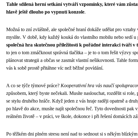
Tahle sdílená herní setkání vytváří vzpomínky, které vám zůst
hlavě ještě dlouho po vypnutí konzole
.
Možná to zní zvláštně, ale společné hraní dokáže udělat pro vztahy v
myslíte. V době, kdy každý kouká do vlastního mobilu nebo sedí u p
společná hra skutečnou příležitostí k pořádné interakci tváří v 
to jen o tom zmáčknout správná tlačítka – je to o tom řešit výzvy sp
plánovat strategii a občas se zasmát vlastní nešikovnosti. Tahle for
vás k sobě prostě přitáhne víc než běžné povídání.
A co se týče týmové práce?
Kooperativní hra vás naučí spolupraco
způsobem, který byste nečekali. Musíte naslouchat, rozdělit si role, 
se stylu druhého hráče. Když jeden z vás hraje raději opatrně a dru
po hlavě do akce, musíte najít společnou řeč. Tyto dovednosti pak vy
reálném životě – v práci, ve škole, dokonce i při řešení domácích zál
Po těžkém dni plném stresu není nad to sednout si s někým blízkým