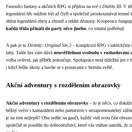
Fanoušci fantasy a akčních RPG si přijdou na své s
Diablo III
. V té
legendární hře můžete být až čtyři a společně prozkoumávat temné 
sbírat legendární zbroj a zbraně a mlátit démony. Kooperace funguje
každá třída přináší do party něco jiného
, co ostatní potřebují.
A pak je tu
Divinity: Original Sin 2
– komplexní RPG s taktickými 
tahy. Tahle hra vám dává
neuvěřitelnou svobodu v rozhodování
a
volba ovlivní, jak příběh pokračuje. Spolupráce není důležitá jen v b
i když řešíte úkoly a bavíte se s postavami v herním světě.
Akční adventury s rozdělením obrazovky
Akční adventury s rozdělením obrazovky
– to je něco, co dokáž
běžný večer s kamarádem nebo partnerem v nezapomenutelný zážite
je na tom nejlepší? Oba sedíte na gauči, každý vidí svou část obraz
společně se pouštíte do dobrodružství, které vás vtáhne natolik, že