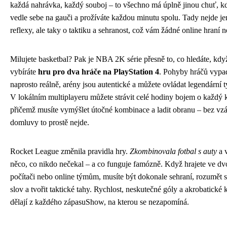
každá nahrávka, každý souboj – to všechno má úplně jinou chuť, kd
vedle sebe na gauči a prožíváte každou minutu spolu. Tady nejde je
reflexy, ale taky o taktiku a sehranost, což vám žádné online hraní 
Milujete basketbal? Pak je NBA 2K série přesně to, co hledáte, když
vybíráte
hru pro dva hráče na PlayStation 4
. Pohyby hráčů vypad
naprosto reálně, arény jsou autentické a můžete ovládat legendárn
V lokálním multiplayeru můžete strávit celé hodiny bojem o každý 
přičemž musíte vymýšlet útočné kombinace a ladit obranu – bez vz
domluvy to prostě nejde.
Rocket League změnila pravidla hry.
Zkombinovala fotbal s auty
a v
něco, co nikdo nečekal – a co funguje famózně. Když hrajete ve dv
počítači nebo online týmům, musíte být dokonale sehraní, rozumět s
slov a tvořit taktické tahy. Rychlost, neskutečné góly a akrobatické
dělají z každého zápasuShow, na kterou se nezapomíná.