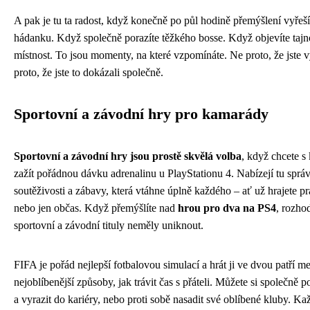
A pak je tu ta radost, když konečně po půl hodině přemýšlení vyřeší
hádanku. Když společně porazíte těžkého bosse. Když objevíte taj
místnost. To jsou momenty, na které vzpomínáte. Ne proto, že jste vy
proto, že jste to dokázali společně.
Sportovní a závodní hry pro kamarády
Sportovní a závodní hry jsou prostě skvělá volba
, když chcete 
zažít pořádnou dávku adrenalinu u PlayStationu 4. Nabízejí tu spr
soutěživosti a zábavy, která vtáhne úplně každého – ať už hrajete pr
nebo jen občas. Když přemýšlíte nad
hrou pro dva na PS4
, rozho
sportovní a závodní tituly neměly uniknout.
FIFA je pořád nejlepší fotbalovou simulací a hrát ji ve dvou patří me
nejoblíbenější způsoby, jak trávit čas s přáteli. Můžete si společně p
a vyrazit do kariéry, nebo proti sobě nasadit své oblíbené kluby. Ka