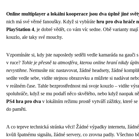
Online multiplayer a lokální kooperace jsou dva úplně jiné svět
nich má své věrné fanoušky. Když si vybíráte
hru pro dva hráče 
PlayStation 4
, je dobré vědět, co vám víc sedne. Obě varianty mají
kouzlo, ale taky své mouchy.
Vzpomínáte si, kdy jste naposledy seděli vedle kamaráda na gauči 
v ruce?
Tohle je přesně ta atmosféra, kterou online hraní nikdy úpln
nevystihne.
Nemusíte nic nastavovat, žádné headsety, žádné komplik
sedíte vedle sebe, vidíte stejnou obrazovku a můžete si nadávat neb
v reálném čase. Tahle bezprostřednost má svoje kouzlo – vidíte výra
spoluhráče, když se mu podaří něco skvělého, nebo když naopak ně
PS4 hra pro dva
v lokálním režimu prostě vytváří zážitky, které se
do paměti.
A co teprve technická stránka věci! Žádné výpadky internetu, žádné
kvůli špatnému signálu, žádné servery, co zrovna padly. Všechno b