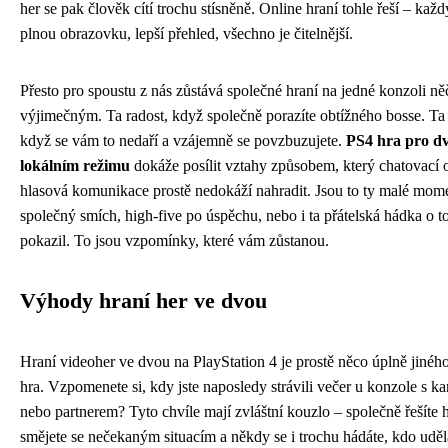
her se pak člověk cítí trochu stísněně. Online hraní tohle řeší – kaž
plnou obrazovku, lepší přehled, všechno je čitelnější.
Přesto pro spoustu z nás zůstává společné hraní na jedné konzoli n
výjimečným. Ta radost, když společně porazíte obtížného bosse. Ta 
když se vám to nedaří a vzájemně se povzbuzujete.
PS4 hra pro d
lokálním režimu
dokáže posílit vztahy způsobem, který chatovací
hlasová komunikace prostě nedokáží nahradit. Jsou to ty malé mom
společný smích, high-five po úspěchu, nebo i ta přátelská hádka o to
pokazil. To jsou vzpomínky, které vám zůstanou.
Výhody hraní her ve dvou
Hraní videoher ve dvou na PlayStation 4 je prostě něco úplně jinéh
hra. Vzpomenete si, kdy jste naposledy strávili večer u konzole s 
nebo partnerem? Tyto chvíle mají zvláštní kouzlo – společně řešíte 
smějete se nečekaným situacím a někdy se i trochu hádáte, kdo uděl