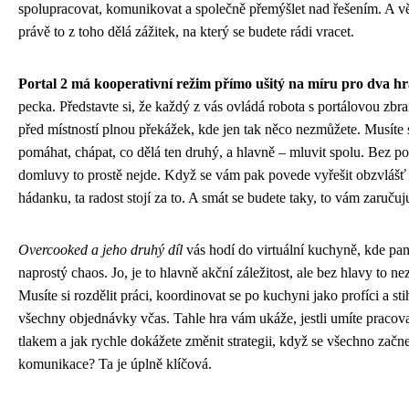
spolupracovat, komunikovat a společně přemýšlet nad řešením. A vě
právě to z toho dělá zážitek, na který se budete rádi vracet.
Portal 2 má kooperativní režim přímo ušitý na míru pro dva hr
pecka. Představte si, že každý z vás ovládá robota s portálovou zbran
před místností plnou překážek, kde jen tak něco nezmůžete. Musíte
pomáhat, chápat, co dělá ten druhý, a hlavně – mluvit spolu. Bez p
domluvy to prostě nejde. Když se vám pak povede vyřešit obzvlášť 
hádanku, ta radost stojí za to. A smát se budete taky, to vám zaručuj
Overcooked a jeho druhý díl
vás hodí do virtuální kuchyně, kde pa
naprostý chaos. Jo, je to hlavně akční záležitost, ale bez hlavy to ne
Musíte si rozdělit práci, koordinovat se po kuchyni jako profíci a st
všechny objednávky včas. Tahle hra vám ukáže, jestli umíte pracov
tlakem a jak rychle dokážete změnit strategii, když se všechno začne
komunikace? Ta je úplně klíčová.