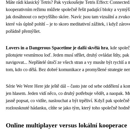
Máte rádi klasický Tetris? Pak vyzkoušejte Tetris Effect: Connected
kooperativním režimu můžete společně řešit padající bloky a vymýšl
jak dosáhnout co nejvyššího skóre. Navíc jsou tam vizuální a zvuko
které vás úplně pohltí – je to skoro meditativní zážitek, i když záro
pořádně přemýšlet.
Lovers in a Dangerous Spacetime je další skvělá hra
, kde spole
pilotujete vesmírnou loď. Jeden musí střílet, druhý ovládat štíty, pa
navigovat... Nepřátelé útočí ze všech stran a vy musíte být rychlí a 
tom, kdo co dělá. Bez dobré komunikace a promyšlené strategie nem
Série We Were Here jde ještě dál – často jste od sebe oddělení a ko
jen hlasem. Jeden vidí něco, co druhý potřebuje vědět, a naopak. M
jasně popsat, co vidíte, naslouchat a být trpěliví. Když pak společně
rozlousknuté hádanku, cítíte se jako tým, který toho společně hodně
Online multiplayer versus lokální kooperace