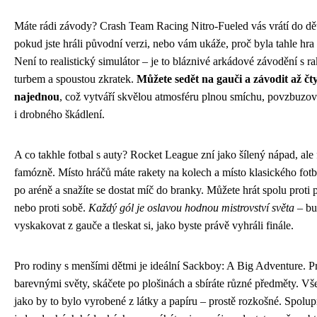
Máte rádi závody? Crash Team Racing Nitro-Fueled vás vrátí do dět
pokud jste hráli původní verzi, nebo vám ukáže, proč byla tahle hra
Není to realistický simulátor – je to bláznivé arkádové závodění s r
turbem a spoustou zkratek.
Můžete sedět na gauči a závodit až čtyř
najednou
, což vytváří skvělou atmosféru plnou smíchu, povzbuzov
i drobného škádlení.
A co takhle fotbal s auty? Rocket League zní jako šílený nápad, ale
famózně. Místo hráčů máte rakety na kolech a místo klasického fotba
po aréně a snažíte se dostat míč do branky. Můžete hrát spolu proti p
nebo proti sobě.
Každý gól je oslavou hodnou mistrovství světa
– bu
vyskakovat z gauče a tleskat si, jako byste právě vyhráli finále.
Pro rodiny s menšími dětmi je ideální Sackboy: A Big Adventure. P
barevnými světy, skáčete po plošinách a sbíráte různé předměty. Vš
jako by to bylo vyrobené z látky a papíru – prostě rozkošné. Spolup