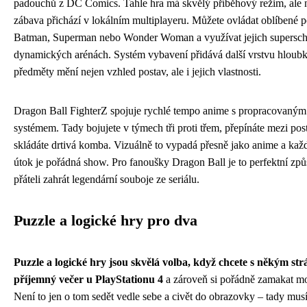
padouchů z DC Comics. Tahle hra má skvělý příběhový režim, ale n
zábava přichází v lokálním multiplayeru. Můžete ovládat oblíbené p
Batman, Superman nebo Wonder Woman a využívat jejich supersch
dynamických arénách. Systém vybavení přidává další vrstvu hloubk
předměty mění nejen vzhled postav, ale i jejich vlastnosti.
Dragon Ball FighterZ spojuje rychlé tempo anime s propracovaný
systémem. Tady bojujete v týmech tři proti třem, přepínáte mezi pos
skládáte drtivá komba. Vizuálně to vypadá přesně jako anime a každ
útok je pořádná show. Pro fanoušky Dragon Ball je to perfektní způs
přáteli zahrát legendární souboje ze seriálu.
Puzzle a logické hry pro dva
Puzzle a logické hry jsou skvělá volba, když chcete s někým strá
příjemný večer u PlayStationu 4
a zároveň si pořádně zamakat m
Není to jen o tom sedět vedle sebe a civět do obrazovky – tady mus