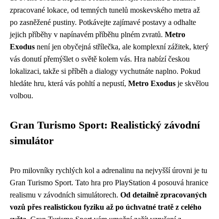
zpracované lokace, od temných tunelů moskevského metra až
po zasněžené pustiny. Potkávejte zajímavé postavy a odhalte
jejich příběhy v napínavém příběhu plném zvratů.
Metro
Exodus
není jen obyčejná střílečka, ale komplexní zážitek, který
vás donutí přemýšlet o světě kolem vás. Hra nabízí českou
lokalizaci, takže si příběh a dialogy vychutnáte naplno. Pokud
hledáte hru, která vás pohltí a nepustí,
Metro Exodus
je skvělou
volbou.
Gran Turismo Sport: Realistický závodní
simulátor
Pro milovníky rychlých kol a adrenalinu na nejvyšší úrovni je tu
Gran Turismo Sport. Tato hra pro PlayStation 4 posouvá hranice
realismu v závodních simulátorech.
Od detailně zpracovaných
vozů přes realistickou fyziku až po úchvatné tratě z celého