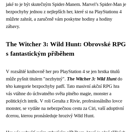
jaké to je být skutečným Spider-Manem. Marvel’s Spider-Man je
bezpochyby jednou z nejlepších her, které si na PlayStationu 4
můžete zahrát, a zaručeně vám poskytne hodiny a hodiny
zábavy.
The Witcher 3: Wild Hunt: Obrovské RPG
s fantastickým příběhem
V rozsáhlé knihovně her pro PlayStation 4 se jen hrstka titulů
může pyšnit titulem "nezbytný".
The Witcher 3: Wild Hunt
do
této kategorie bezpochyby patří. Tato masivní akční RPG hra
vás vtáhne do úchvatného světa plného magie, monster a
politických intrik. V roli Geralta z Rivie, profesionálního lovce
monster, se vydáte na nebezpečnou cestu za Ciri, vaší adoptivní
dcerou, kterou pronásleduje hrozivý Wild Hunt.