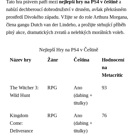
Tato hra právem patří mezi
nejlepší hry na PS4 v češtině
a
nabízí dechberoucí dobrodružství v drsném, avšak překrásném
prostředí Divokého západu. Vžijte se do role Arthura Morgana,
člena gangu Dutch van der Lindeho, a prožijte strhující příběh
plný akce, dramatických zvratů a nelehkých morálních voleb.
Nejlepší Hry na PS4 v Češtině
Název hry
Žánr
Čeština
Hodnocení
na
Metacritic
The Witcher 3:
RPG
Ano
93
Wild Hunt
(dabing +
titulky)
Kingdom
RPG
Ano
76
Come:
(dabing +
Deliverance
titulky)