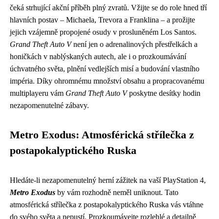
čeká strhující akční příběh plný zvratů. Vžijte se do role hned tří
hlavních postav – Michaela, Trevora a Franklina – a prožijte
jejich vzájemně propojené osudy v prosluněném Los Santos.
Grand Theft Auto V
není jen o adrenalinových přestřelkách a
honičkách v nablýskaných autech, ale i o prozkoumávání
úchvatného světa, plnění vedlejších misí a budování vlastního
impéria. Díky ohromnému množství obsahu a propracovanému
multiplayeru vám
Grand Theft Auto V
poskytne desítky hodin
nezapomenutelné zábavy.
Metro Exodus: Atmosférická střílečka z
postapokalyptického Ruska
Hledáte-li nezapomenutelný herní zážitek na vaší PlayStation 4,
Metro Exodus
by vám rozhodně neměl uniknout. Tato
atmosférická střílečka z postapokalyptického Ruska vás vtáhne
do svého světa a nepustí. Prozkoumávejte rozlehlé a detailně