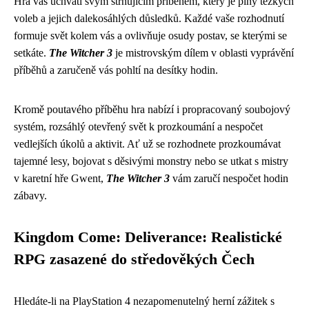
Hra vás uchvátí svým strhujícím příběhem, který je plný těžkých
voleb a jejich dalekosáhlých důsledků. Každé vaše rozhodnutí
formuje svět kolem vás a ovlivňuje osudy postav, se kterými se
setkáte.
The Witcher 3
je mistrovským dílem v oblasti vyprávění
příběhů a zaručeně vás pohltí na desítky hodin.
Kromě poutavého příběhu hra nabízí i propracovaný soubojový
systém, rozsáhlý otevřený svět k prozkoumání a nespočet
vedlejších úkolů a aktivit. Ať už se rozhodnete prozkoumávat
tajemné lesy, bojovat s děsivými monstry nebo se utkat s mistry
v karetní hře Gwent,
The Witcher 3
vám zaručí nespočet hodin
zábavy.
Kingdom Come: Deliverance: Realistické
RPG zasazené do středověkých Čech
Hledáte-li na PlayStation 4 nezapomenutelný herní zážitek s