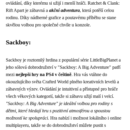
ovládání, díky kterému si užijí i menší hráči. Ratchet & Clank:
Rift Apart je zábavná a
akční adventura
, která potěší celou
rodinu. Díky nádherné grafice a poutavému příběhu se stane
skvělou volbou pro společné chvíle u konzole.
Sackboy:
Sackboy je roztomilý hrdina z populární série LittleBigPlanet a
jeho sólová dobrodružství v "Sackboy: A Big Adventure" patří
mezi
nejlepší hry na PS4 v češtině
. Hra vás vtáhne do
okouzlujícího světa Crafted World plného kreativních levelů a
zábavných výzev. Ovládání je intuitivní a přístupné pro hráče
všech věkových kategorií, takže si zábavu užijí malí i velcí.
"Sackboy: A Big Adventure" je ideální volbou pro rodiny s
dětmi, které hledají hru s pozitivní atmosférou a spoustou
možností ke spolupráci.
Hra nabízí i možnost lokálního i online
multiplayeru, takže se do dobrodružství můžete pustit s