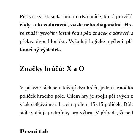
Piškvorky, klasická hra pro dva hráče, která prověří 
řady, a to vodorovně, svisle nebo diagonálně.
Hrac
se snaží vytvořit vlastní řadu pěti značek a zároveň
překvapivou hloubku. Vyžadují logické myšlení, pl
konečný výsledek.
Značky hráčů: X a O
V piškvorkách se utkávají dva hráči, jeden s
značk
políček hracího pole. Cílem hry je spojit pět svých 
však setkáváme s hracím polem 15x15 políček. Důlež
stále splňuje podmínky pro výhru. V případě, že se h
První tah