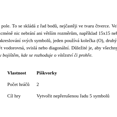
le. To se skládá z řad bodů, nejčastěji ve tvaru čtverce. Veli
icméně nic nebrání ani větším rozměrům, například 15x15 ne
 zakreslování svých symbolů, jeden používá kolečka (O), druh
t vodorovná, svislá nebo diagonální. Důležité je, aby všechn
y bojištěm, kde se rozhoduje o vítězství či prohře.
Vlastnost
Piškvorky
Počet hráčů
2
Cíl hry
Vytvořit nepřerušenou řadu 5 symbolů