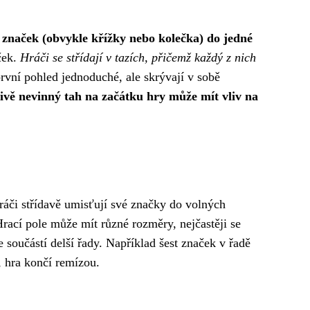
h značek (obvykle křížky nebo kolečka) do jedné
ček.
Hráči se střídají v tazích, přičemž každý z nich
rvní pohled jednoduché, ale skrývají v sobě
livě nevinný tah na začátku hry může mít vliv na
ráči střídavě umisťují své značky do volných
Hrací pole může mít různé rozměry, nejčastěji se
je součástí delší řady. Například šest značek v řadě
, hra končí remízou.