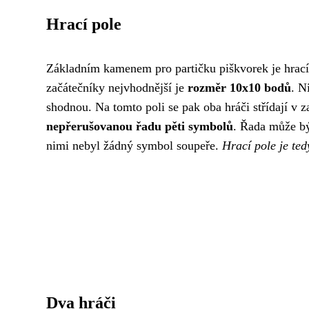
Hrací pole
Základním kamenem pro partičku piškvorek je hrací po
začátečníky nejvhodnější je
rozměr 10x10 bodů
. N
shodnou. Na tomto poli se pak oba hráči střídají v
nepřerušovanou řadu pěti symbolů
. Řada může bý
nimi nebyl žádný symbol soupeře.
Hrací pole je ted
Dva hráči