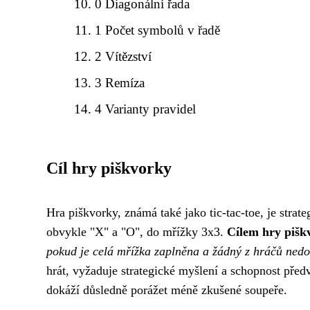
0 Diagonální řada
1 Počet symbolů v řadě
2 Vítězství
3 Remíza
4 Varianty pravidel
Cíl hry piškvorky
Hra piškvorky, známá také jako tic-tac-toe, je strat
obvykle "X" a "O", do mřížky 3x3.
Cílem hry piškv
pokud je celá mřížka zaplněna a žádný z hráčů nedo
hrát, vyžaduje strategické myšlení a schopnost předv
dokáží důsledně porážet méně zkušené soupeře.