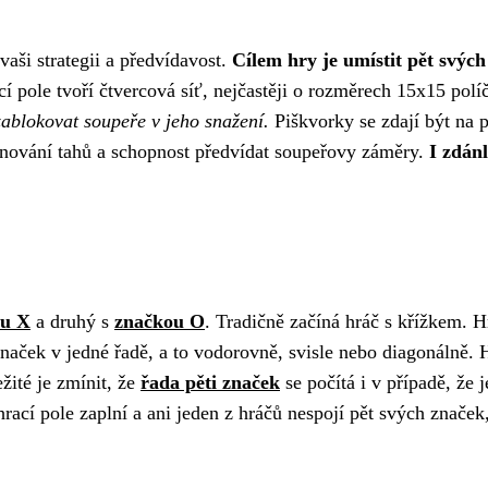
vaši strategii a předvídavost.
Cílem hry je umístit pět svýc
í pole tvoří čtvercová síť, nejčastěji o rozměrech 15x15 polí
 zablokovat soupeře v jeho snažení.
Piškvorky se zdají být na p
ánování tahů a schopnost předvídat soupeřovy záměry.
I zdán
ou X
a druhý s
značkou O
. Tradičně začíná hráč s křížkem. H
značek v jedné řadě, a to vodorovně, svisle nebo diagonálně. 
ité je zmínit, že
řada pěti značek
se počítá i v případě, že 
rací pole zaplní a ani jeden z hráčů nespojí pět svých značek