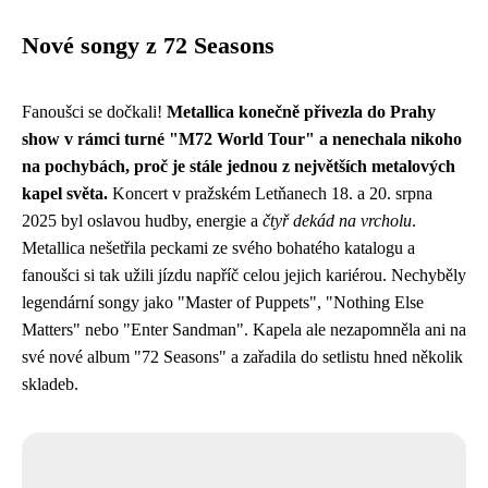
Nové songy z 72 Seasons
Fanoušci se dočkali!
Metallica konečně přivezla do Prahy
show v rámci turné "M72 World Tour" a nenechala nikoho
na pochybách, proč je stále jednou z největších metalových
kapel světa.
Koncert v pražském Letňanech 18. a 20. srpna
2025 byl oslavou hudby, energie a
čtyř dekád na vrcholu
.
Metallica nešetřila peckami ze svého bohatého katalogu a
fanoušci si tak užili jízdu napříč celou jejich kariérou. Nechyběly
legendární songy jako "Master of Puppets", "Nothing Else
Matters" nebo "Enter Sandman". Kapela ale nezapomněla ani na
své nové album "72 Seasons" a zařadila do setlistu hned několik
skladeb.