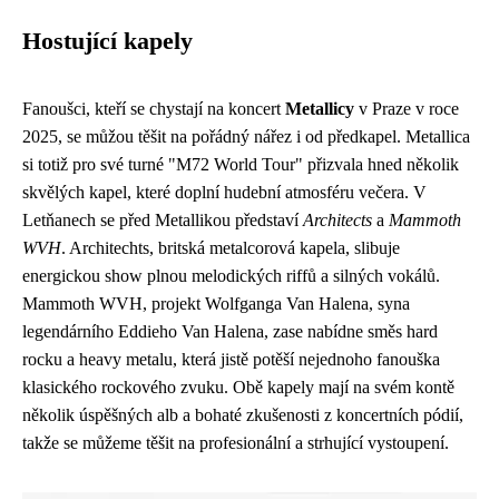
Hostující kapely
Fanoušci, kteří se chystají na koncert
Metallicy
v Praze v roce
2025, se můžou těšit na pořádný nářez i od předkapel. Metallica
si totiž pro své turné "M72 World Tour" přizvala hned několik
skvělých kapel, které doplní hudební atmosféru večera. V
Letňanech se před Metallikou představí
Architects
a
Mammoth
WVH
. Architechts, britská metalcorová kapela, slibuje
energickou show plnou melodických riffů a silných vokálů.
Mammoth WVH, projekt Wolfganga Van Halena, syna
legendárního Eddieho Van Halena, zase nabídne směs hard
rocku a heavy metalu, která jistě potěší nejednoho fanouška
klasického rockového zvuku. Obě kapely mají na svém kontě
několik úspěšných alb a bohaté zkušenosti z koncertních pódií,
takže se můžeme těšit na profesionální a strhující vystoupení.