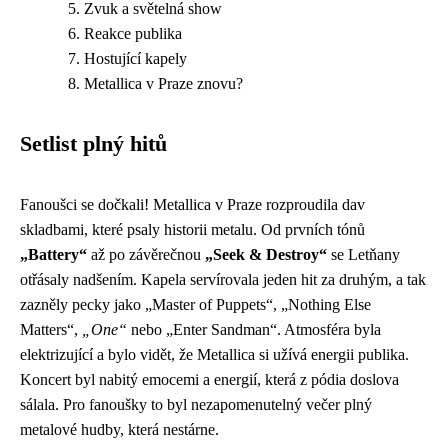
Zvuk a světelná show
Reakce publika
Hostující kapely
Metallica v Praze znovu?
Setlist plný hitů
Fanoušci se dočkali! Metallica v Praze rozproudila dav
skladbami, které psaly historii metalu. Od prvních tónů
„Battery“
až po závěrečnou
„Seek & Destroy“
se Letňany
otřásaly nadšením. Kapela servírovala jeden hit za druhým, a tak
zazněly pecky jako „Master of Puppets“, „Nothing Else
Matters“,
„One“
nebo „Enter Sandman“. Atmosféra byla
elektrizující a bylo vidět, že Metallica si užívá energii publika.
Koncert byl nabitý emocemi a energií, která z pódia doslova
sálala. Pro fanoušky to byl nezapomenutelný večer plný
metalové hudby, která nestárne.