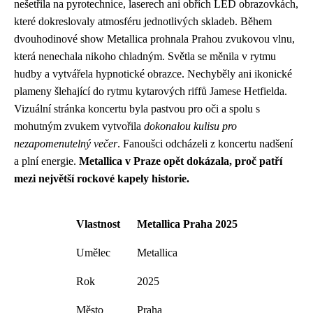
nešetřila na pyrotechnice, laserech ani obřích LED obrazovkách,
které dokreslovaly atmosféru jednotlivých skladeb. Během
dvouhodinové show Metallica prohnala Prahou zvukovou vlnu,
která nenechala nikoho chladným. Světla se měnila v rytmu
hudby a vytvářela hypnotické obrazce. Nechyběly ani ikonické
plameny šlehající do rytmu kytarových riffů Jamese Hetfielda.
Vizuální stránka koncertu byla pastvou pro oči a spolu s
mohutným zvukem vytvořila
dokonalou kulisu pro
nezapomenutelný večer
. Fanoušci odcházeli z koncertu nadšení
a plní energie.
Metallica v Praze opět dokázala, proč patří
mezi největší rockové kapely historie.
Vlastnost
Metallica Praha 2025
Umělec
Metallica
Rok
2025
Město
Praha