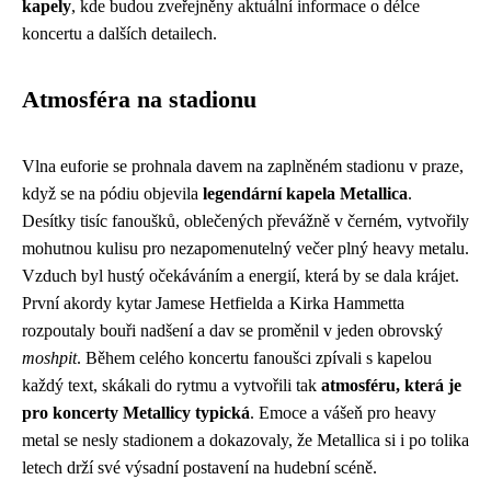
kapely
, kde budou zveřejněny aktuální informace o délce
koncertu a dalších detailech.
Atmosféra na stadionu
Vlna euforie se prohnala davem na zaplněném stadionu v praze,
když se na pódiu objevila
legendární kapela Metallica
.
Desítky tisíc fanoušků, oblečených převážně v černém, vytvořily
mohutnou kulisu pro nezapomenutelný večer plný heavy metalu.
Vzduch byl hustý očekáváním a energií, která by se dala krájet.
První akordy kytar Jamese Hetfielda a Kirka Hammetta
rozpoutaly bouři nadšení a dav se proměnil v jeden obrovský
moshpit
. Během celého koncertu fanoušci zpívali s kapelou
každý text, skákali do rytmu a vytvořili tak
atmosféru, která je
pro koncerty Metallicy typická
. Emoce a vášeň pro heavy
metal se nesly stadionem a dokazovaly, že Metallica si i po tolika
letech drží své výsadní postavení na hudební scéně.