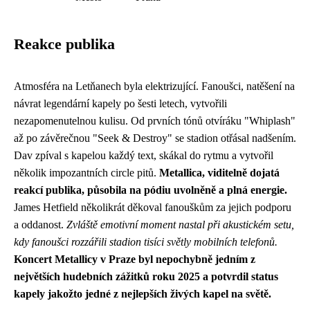
Reakce publika
Atmosféra na Letňanech byla elektrizující. Fanoušci, natěšení na
návrat legendární kapely po šesti letech, vytvořili
nezapomenutelnou kulisu. Od prvních tónů otvíráku "Whiplash"
až po závěrečnou "Seek & Destroy" se stadion otřásal nadšením.
Dav zpíval s kapelou každý text, skákal do rytmu a vytvořil
několik impozantních circle pitů.
Metallica, viditelně dojatá
reakcí publika, působila na pódiu uvolněně a plná energie.
James Hetfield několikrát děkoval fanouškům za jejich podporu
a oddanost.
Zvláště emotivní moment nastal při akustickém setu,
kdy fanoušci rozzářili stadion tisíci světly mobilních telefonů.
Koncert Metallicy v Praze byl nepochybně jedním z
největších hudebních zážitků roku 2025 a potvrdil status
kapely jakožto jedné z nejlepších živých kapel na světě.