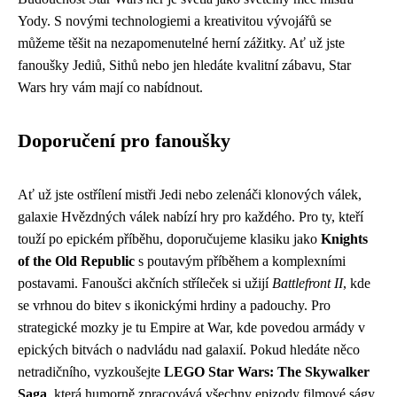
Yody. S novými technologiemi a kreativitou vývojářů se
můžeme těšit na nezapomenutelné herní zážitky. Ať už jste
fanoušky Jediů, Sithů nebo jen hledáte kvalitní zábavu, Star
Wars hry vám mají co nabídnout.
Doporučení pro fanoušky
Ať už jste ostřílení mistři Jedi nebo zelenáči klonových válek,
galaxie Hvězdných válek nabízí hry pro každého. Pro ty, kteří
touží po epickém příběhu, doporučujeme klasiku jako
Knights
of the Old Republic
s poutavým příběhem a komplexními
postavami. Fanoušci akčních stříleček si užijí
Battlefront II
, kde
se vrhnou do bitev s ikonickými hrdiny a padouchy. Pro
strategické mozky je tu Empire at War, kde povedou armády v
epických bitvách o nadvládu nad galaxií. Pokud hledáte něco
netradičního, vyzkoušejte
LEGO Star Wars: The Skywalker
Saga
, která humorně zpracovává všechny epizody filmové ságy.