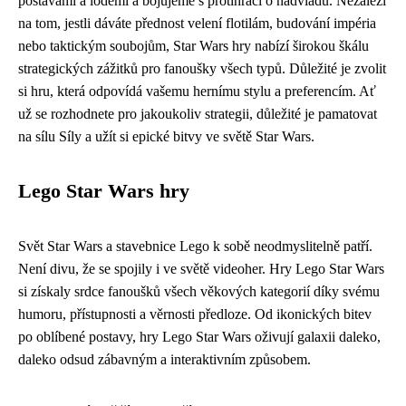
postavami a loděmi a bojujeme s protihráči o nadvládu. Nezáleží
na tom, jestli dáváte přednost velení flotilám, budování impéria
nebo taktickým soubojům, Star Wars hry nabízí širokou škálu
strategických zážitků pro fanoušky všech typů. Důležité je zvolit
si hru, která odpovídá vašemu hernímu stylu a preferencím. Ať
už se rozhodnete pro jakoukoliv strategii, důležité je pamatovat
na sílu Síly a užít si epické bitvy ve světě Star Wars.
Lego Star Wars hry
Svět Star Wars a stavebnice Lego k sobě neodmyslitelně patří.
Není divu, že se spojily i ve světě videoher. Hry Lego Star Wars
si získaly srdce fanoušků všech věkových kategorií díky svému
humoru, přístupnosti a věrnosti předloze. Od ikonických bitev
po oblíbené postavy, hry Lego Star Wars oživují galaxii daleko,
daleko odsud zábavným a interaktivním způsobem.