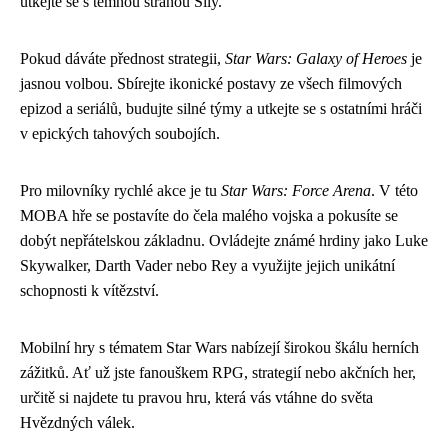
utkejte se s temnou stranou Síly.
Pokud dáváte přednost strategii,
Star Wars: Galaxy of Heroes
je
jasnou volbou. Sbírejte ikonické postavy ze všech filmových
epizod a seriálů, budujte silné týmy a utkejte se s ostatními hráči
v epických tahových soubojích.
Pro milovníky rychlé akce je tu
Star Wars: Force Arena
. V této
MOBA hře se postavíte do čela malého vojska a pokusíte se
dobýt nepřátelskou základnu. Ovládejte známé hrdiny jako Luke
Skywalker, Darth Vader nebo Rey a využijte jejich unikátní
schopnosti k vítězství.
Mobilní hry s tématem Star Wars nabízejí širokou škálu herních
zážitků. Ať už jste fanouškem RPG, strategií nebo akčních her,
určitě si najdete tu pravou hru, která vás vtáhne do světa
Hvězdných válek.