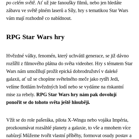
po celém světě.
Ať už jste fanoušky filmů, nebo jen hledáte
zábavu ve světě plném laserů a Síly, hry s tematikou Star Wars
vám mají rozhodně co nabídnout.
RPG Star Wars hry
Hvězdné války, fenomén, který uchvátil generace, se již dávno
rozšířil z filmového plátna do světa videoher. Hry s tématem Star
Wars nám umožňují prožít epická dobrodružství v daleké
galaxii, ať už se chopíme světelného meče jako rytíři Jedi,
velíme flotilám hvězdných lodí nebo se vydáme na riskantní
mise za rebely.
RPG Star Wars hry nám pak dovolují
ponořit se do tohoto světa ještě hlouběji.
Vžít se do role pašeráka, pilota X-Wingu nebo vojáka Impéria,
prozkoumávat rozsáhlé planety a galaxie, to vše a mnohem více
nabízejí Můžeme tvořit vlastní příběhy, formovat osudy postav a