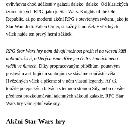
ovlivňovat chod událostí v galaxii daleko, daleko. Od klasických
izometrických RPG, jako je Star Wars: Knights of the Old
Republic, až po moderní akční RPG s otevřeným světem, jako je
Star Wars Jedi: Fallen Order, si každý fanoušek Hvězdných
válek najde ten pravý herní zážitek.
RPG Star Wars hry nám dávají možnost prožít si na vlastní kůži
dobrodružství, o kterých jsme dříve jen četli v knihách nebo
viděli ve filmech.
Díky propracovaným příběhům, poutavým
postavám a strhujícím soubojům se stáváme součástí světa
Hvězdných válek a píšeme si v něm vlastní legendy. Ať už
toužíte po epických bitvách s temnou stranou Síly, nebo dáváte
přednost prozkoumávání tajemných zákoutí galaxie, RPG Star
Wars hry vám splní vaše sny.
Akční Star Wars hry