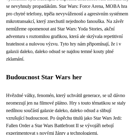
se nevyhnuly propadákům. Star Wars: Force Arena, MOBA hra
pro chytré telefony, trpěla nevyvážeností a agresivním systémem
mikrotransakcí, který znechutil nejednoho fanouška. Na závěr
nemůžeme opomenout ani Star Wars: Yoda Stories, akční
adventuru s roztomilou grafikou, která ale skrývala repetitivní
hratelnost a nulovou výzvu. Tyto hry nám připomínají, že i v
galaxii daleko, daleko odsud se najdou temné kouty plné
zklamání.
Budoucnost Star Wars her
Hvězdné války, fenomén, který uchvátil generace, se už dávno
neomezují jen na filmové plátno. Hry s touto tématikou se staly
nedílnou součástí galaxie daleko, daleko odsud a slibují
vzrušující budoucnost. Po úspěchu titulů jako Star Wars Jedi:
Fallen Order a Star Wars Battlefront II se vývojáři nebojí
experimentovat s novými žánry a technologiemi.