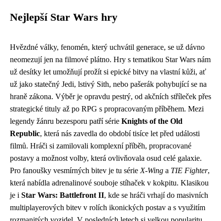
Nejlepší Star Wars hry
Hvězdné války, fenomén, který uchvátil generace, se už dávno
neomezují jen na filmové plátno. Hry s tematikou Star Wars nám
už desítky let umožňují prožít si epické bitvy na vlastní kůži, ať
už jako statečný Jedi, lstivý Sith, nebo pašerák pohybující se na
hraně zákona. Výběr je opravdu pestrý, od akčních stříleček přes
strategické tituly až po RPG s propracovaným příběhem. Mezi
legendy žánru bezesporu patří série
Knights of the Old
Republic
, která nás zavedla do období tisíce let před události
filmů. Hráči si zamilovali komplexní příběh, propracované
postavy a možnost volby, která ovlivňovala osud celé galaxie.
Pro fanoušky vesmírných bitev je tu série
X-Wing
a
TIE Fighter
,
která nabídla adrenalinové souboje stíhaček v kokpitu. Klasikou
je i
Star Wars: Battlefront II
, kde se hráči vrhají do masivních
multiplayerových bitev v rolích ikonických postav a s využitím
rozmanitých vozidel. V posledních letech si velkou popularitu