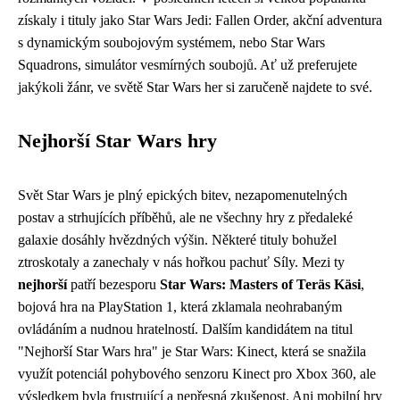
získaly i tituly jako Star Wars Jedi: Fallen Order, akční adventura
s dynamickým soubojovým systémem, nebo Star Wars
Squadrons, simulátor vesmírných soubojů. Ať už preferujete
jakýkoli žánr, ve světě Star Wars her si zaručeně najdete to své.
Nejhorší Star Wars hry
Svět Star Wars je plný epických bitev, nezapomenutelných
postav a strhujících příběhů, ale ne všechny hry z předaleké
galaxie dosáhly hvězdných výšin. Některé tituly bohužel
ztroskotaly a zanechaly v nás hořkou pachuť Síly. Mezi ty
nejhorší
patří bezesporu
Star Wars: Masters of Teräs Käsi
,
bojová hra na PlayStation 1, která zklamala neohrabaným
ovládáním a nudnou hratelností. Dalším kandidátem na titul
"Nejhorší Star Wars hra" je Star Wars: Kinect, která se snažila
využít potenciál pohybového senzoru Kinect pro Xbox 360, ale
výsledkem byla frustrující a nepřesná zkušenost. Ani mobilní hry