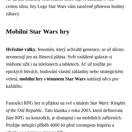
cestou silou, hry Lego Star Wars vám zaručeně přinesou hodiny
zábavy.
Mobilní Star Wars hry
Hvězdné války
, fenomén, který uchvátil generace, se už dávno
neomezují jen na filmová plátna. Svět vzdálené galaxie si
můžeme užít i na telefonech a tabletech. Ať už toužíte po
epických bitvách, budování vlastní základny nebo strategickém
velení,
mobilní hry s tématem Star Wars
nabízejí něco pro
každého.
Fanoušci RPG her si přijdou na své s titulem
Star Wars: Knights
of the Old Republic
. Tato klasika z roku 2003, která definovala
žánr RPG na konzolích, je dostupná i na mobilních zařízeních.
Prožijte strhující příběh 4000 let před vzestupem Impéria a