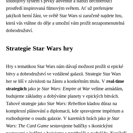
soubojový systém s prvky adventur a nabízí dechberoucí
prostředí inspirovaná filmovým světem. Ať už preferujete
jakýkoli herní žánr, ve světě Star Wars si zaručeně najdete hru,
která vás vtáhne do děje a umožní vám prožít nezapomenutelná
dobrodružství.
Strategie Star Wars hry
Hry s tematikou Star Wars nám dávají možnost prožít si epické
bitvy a dobrodružství ve vzdálené galaxii. Strategie Star Wars
her se liší v závislosti na žánru a konkrétním titulu. V
real-time
strategiích
jako je
Star Wars: Empire at War
velíme armádám,
budujeme základny a dobýváme planety v epických bitvách.
Tahové strategie jako
Star Wars: Rebellion
kladou důraz na
komplexní plánování a diplomacii, kde spravujeme impérium a
rozhodujeme o osudu galaxie. V karetních hrách jako je
Star
Wars: The Card Game
sestavujeme balíčky s ikonickými