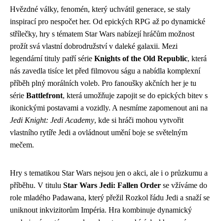
Hvězdné války, fenomén, který uchvátil generace, se staly
inspirací pro nespočet her. Od epických RPG až po dynamické
střílečky, hry s tématem Star Wars nabízejí hráčům možnost
prožít svá vlastní dobrodružství v daleké galaxii. Mezi
legendární tituly patří série
Knights of the Old Republic
, která
nás zavedla tisíce let před filmovou ságu a nabídla komplexní
příběh plný morálních voleb. Pro fanoušky akčních her je tu
série
Battlefront
, která umožňuje zapojit se do epických bitev s
ikonickými postavami a vozidly. A nesmíme zapomenout ani na
Jedi Knight: Jedi Academy
, kde si hráči mohou vytvořit
vlastního rytíře Jedi a ovládnout umění boje se světelným
mečem.
Hry s tematikou Star Wars nejsou jen o akci, ale i o průzkumu a
příběhu. V titulu
Star Wars Jedi: Fallen Order
se vžíváme do
role mladého Padawana, který přežil Rozkol řádu Jedi a snaží se
uniknout inkvizitorům Impéria. Hra kombinuje dynamický