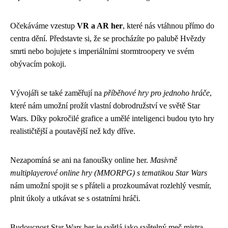
Očekáváme vzestup
VR a AR her
, které nás vtáhnou přímo do
centra dění. Představte si, že se procházíte po palubě Hvězdy
smrti nebo bojujete s imperiálními stormtroopery ve svém
obývacím pokoji.
Vývojáři se také zaměřují na
příběhové hry pro jednoho hráče
,
které nám umožní prožít vlastní dobrodružství ve světě Star
Wars. Díky pokročilé grafice a umělé inteligenci budou tyto hry
realističtější a poutavější než kdy dříve.
Nezapomíná se ani na fanoušky online her.
Masivně
multiplayerové online hry (MMORPG) s tematikou Star Wars
nám umožní spojit se s přáteli a prozkoumávat rozlehlý vesmír,
plnit úkoly a utkávat se s ostatními hráči.
Budoucnost Star Wars her je světlá jako světelný meč mistra