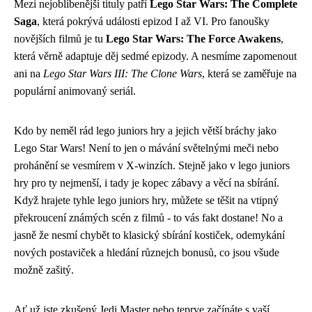
Mezi nejoblíbenější tituly patří
Lego Star Wars: The Complete
Saga
, která pokrývá události epizod I až VI. Pro fanoušky
novějších filmů je tu
Lego Star Wars: The Force Awakens
,
která věrně adaptuje děj sedmé epizody. A nesmíme zapomenout
ani na
Lego Star Wars III: The Clone Wars
, která se zaměřuje na
populární animovaný seriál.
Kdo by neměl rád lego juniors hry a jejich větší bráchy jako
Lego Star Wars! Není to jen o mávání světelnými meči nebo
prohánění se vesmírem v X-winzích. Stejně jako v
lego juniors
hry
pro ty nejmenší, i tady je kopec zábavy a věcí na sbírání.
Když hrajete tyhle lego juniors hry, můžete se těšit na vtipný
překroucení známých scén z filmů - to vás fakt dostane! No a
jasně že nesmí chybět to klasický sbírání kostiček, odemykání
nových postaviček a hledání různejch bonusů, co jsou všude
možně zašitý.
Ať už jste zkušený Jedi Master nebo teprve začínáte s vaší