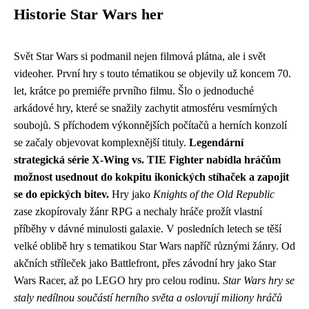
Historie Star Wars her
Svět Star Wars si podmanil nejen filmová plátna, ale i svět
videoher. První hry s touto tématikou se objevily už koncem 70.
let, krátce po premiéře prvního filmu. Šlo o jednoduché
arkádové hry, které se snažily zachytit atmosféru vesmírných
soubojů. S příchodem výkonnějších počítačů a herních konzolí
se začaly objevovat komplexnější tituly.
Legendární
strategická série X-Wing vs. TIE Fighter nabídla hráčům
možnost usednout do kokpitu ikonických stíhaček a zapojit
se do epických bitev.
Hry jako
Knights of the Old Republic
zase zkopírovaly žánr RPG a nechaly hráče prožít vlastní
příběhy v dávné minulosti galaxie. V posledních letech se těší
velké oblibě hry s tematikou Star Wars napříč různými žánry. Od
akčních stříleček jako Battlefront, přes závodní hry jako Star
Wars Racer, až po LEGO hry pro celou rodinu.
Star Wars hry se
staly nedílnou součástí herního světa a oslovují miliony hráčů