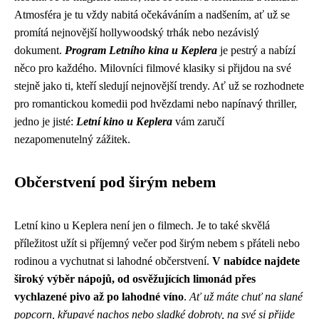
Atmosféra je tu vždy nabitá očekáváním a nadšením, ať už se
promítá nejnovější hollywoodský trhák nebo nezávislý
dokument.
Program Letního kina u Keplera
je pestrý a nabízí
něco pro každého. Milovníci filmové klasiky si přijdou na své
stejně jako ti, kteří sledují nejnovější trendy. Ať už se rozhodnete
pro romantickou komedii pod hvězdami nebo napínavý thriller,
jedno je jisté:
Letní kino u Keplera
vám zaručí
nezapomenutelný zážitek.
Občerstvení pod širým nebem
Letní kino u Keplera není jen o filmech. Je to také skvělá
příležitost užít si příjemný večer pod širým nebem s přáteli nebo
rodinou a vychutnat si lahodné občerstvení.
V nabídce najdete
široký výběr nápojů, od osvěžujících limonád přes
vychlazené pivo až po lahodné víno
.
Ať už máte chuť na slané
popcorn, křupavé nachos nebo sladké dobroty, na své si přijde