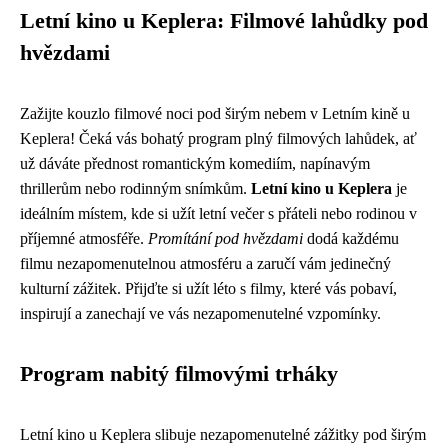
Letní kino u Keplera: Filmové lahůdky pod
hvězdami
Zažijte kouzlo filmové noci pod širým nebem v Letním kině u
Keplera! Čeká vás bohatý program plný filmových lahůdek, ať
už dáváte přednost romantickým komediím, napínavým
thrillerům nebo rodinným snímkům.
Letní kino u Keplera
je
ideálním místem, kde si užít letní večer s přáteli nebo rodinou v
příjemné atmosféře.
Promítání pod hvězdami
dodá každému
filmu nezapomenutelnou atmosféru a zaručí vám jedinečný
kulturní zážitek. Přijďte si užít léto s filmy, které vás pobaví,
inspirují a zanechají ve vás nezapomenutelné vzpomínky.
Program nabitý filmovými trháky
Letní kino u Keplera slibuje nezapomenutelné zážitky pod širým