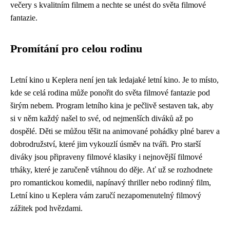
večery s kvalitním filmem a nechte se unést do světa filmové
fantazie.
Promítání pro celou rodinu
Letní kino u Keplera není jen tak ledajaké letní kino. Je to místo,
kde se celá rodina může ponořit do světa filmové fantazie pod
širým nebem. Program letního kina je pečlivě sestaven tak, aby
si v něm každý našel to své, od nejmenších diváků až po
dospělé. Děti se můžou těšit na animované pohádky plné barev a
dobrodružství, které jim vykouzlí úsměv na tváři. Pro starší
diváky jsou připraveny filmové klasiky i nejnovější filmové
trháky, které je zaručeně vtáhnou do děje. Ať už se rozhodnete
pro romantickou komedii, napínavý thriller nebo rodinný film,
Letní kino u Keplera vám zaručí nezapomenutelný filmový
zážitek pod hvězdami.