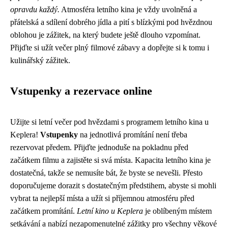
opravdu každý.
Atmosféra letního kina je vždy uvolněná a
přátelská a sdílení dobrého jídla a pití s blízkými pod hvězdnou
oblohou je zážitek, na který budete ještě dlouho vzpomínat.
Přijďte si užít večer plný filmové zábavy a dopřejte si k tomu i
kulinářský zážitek.
Vstupenky a rezervace online
Užijte si letní večer pod hvězdami s programem letního kina u
Keplera!
Vstupenky
na jednotlivá promítání není třeba
rezervovat předem. Přijďte jednoduše na pokladnu před
začátkem filmu a zajistěte si svá místa. Kapacita letního kina je
dostatečná, takže se nemusíte bát, že byste se nevešli. Přesto
doporučujeme dorazit s dostatečným předstihem, abyste si mohli
vybrat ta nejlepší místa a užít si příjemnou atmosféru před
začátkem promítání.
Letní kino u Keplera
je oblíbeným místem
setkávání a nabízí nezapomenutelné zážitky pro všechny věkové