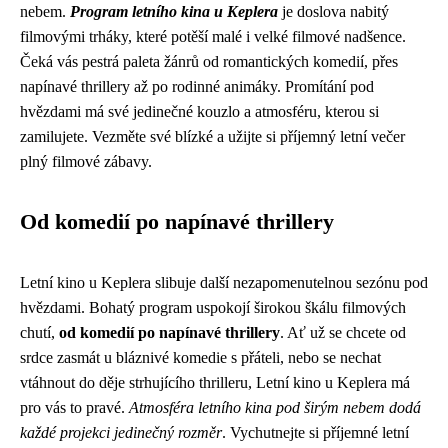
nebem.
Program letního kina u Keplera
je doslova nabitý
filmovými trháky, které potěší malé i velké filmové nadšence.
Čeká vás pestrá paleta žánrů od romantických komedií, přes
napínavé thrillery až po rodinné animáky. Promítání pod
hvězdami má své jedinečné kouzlo a atmosféru, kterou si
zamilujete. Vezměte své blízké a užijte si příjemný letní večer
plný filmové zábavy.
Od komedií po napínavé thrillery
Letní kino u Keplera slibuje další nezapomenutelnou sezónu pod
hvězdami. Bohatý program uspokojí širokou škálu filmových
chutí,
od komedií po napínavé thrillery
. Ať už se chcete od
srdce zasmát u bláznivé komedie s přáteli, nebo se nechat
vtáhnout do děje strhujícího thrilleru, Letní kino u Keplera má
pro vás to pravé.
Atmosféra letního kina pod širým nebem dodá
každé projekci jedinečný rozměr
. Vychutnejte si příjemné letní