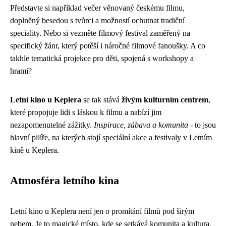
Představte si například večer věnovaný českému filmu,
doplněný besedou s tvůrci a možností ochutnat tradiční
speciality. Nebo si vezměte filmový festival zaměřený na
specifický žánr, který potěší i náročné filmové fanoušky. A co
takhle tematická projekce pro děti, spojená s workshopy a
hrami?
Letní kino u Keplera
se tak stává
živým kulturním centrem
,
které propojuje lidi s láskou k filmu a nabízí jim
nezapomenutelné zážitky.
Inspirace, zábava a komunita
- to jsou
hlavní pilíře, na kterých stojí speciální akce a festivaly v Letním
kině u Keplera.
Atmosféra letního kina
Letní kino u Keplera není jen o promítání filmů pod širým
nebem. Je to magické místo, kde se setkává komunita a kultura.