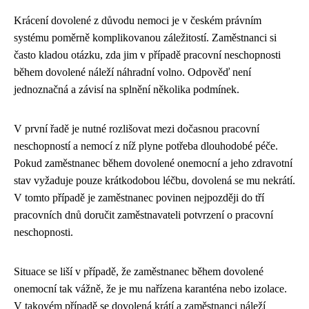
Krácení dovolené z důvodu nemoci je v českém právním
systému poměrně komplikovanou záležitostí. Zaměstnanci si
často kladou otázku, zda jim v případě pracovní neschopnosti
během dovolené náleží náhradní volno. Odpověď není
jednoznačná a závisí na splnění několika podmínek.
V první řadě je nutné rozlišovat mezi dočasnou pracovní
neschopností a nemocí z níž plyne potřeba dlouhodobé péče.
Pokud zaměstnanec během dovolené onemocní a jeho zdravotní
stav vyžaduje pouze krátkodobou léčbu, dovolená se mu nekrátí.
V tomto případě je zaměstnanec povinen nejpozději do tří
pracovních dnů doručit zaměstnavateli potvrzení o pracovní
neschopnosti.
Situace se liší v případě, že zaměstnanec během dovolené
onemocní tak vážně, že je mu nařízena karanténa nebo izolace.
V takovém případě se dovolená krátí a zaměstnanci náleží