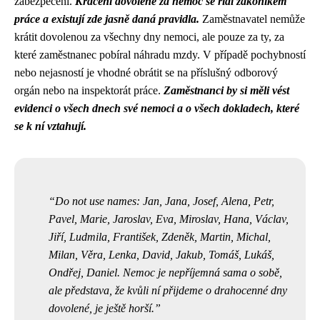
zabezpečení.
Krácení dovolené za nemoc se řídí zákoníkem
práce a existují zde jasně daná pravidla.
Zaměstnavatel nemůže
krátit dovolenou za všechny dny nemoci, ale pouze za ty, za
které zaměstnanec pobíral náhradu mzdy. V případě pochybností
nebo nejasností je vhodné obrátit se na příslušný odborový
orgán nebo na inspektorát práce.
Zaměstnanci by si měli vést
evidenci o všech dnech své nemoci a o všech dokladech, které
se k ní vztahují.
Do not use names: Jan, Jana, Josef, Alena, Petr,
Pavel, Marie, Jaroslav, Eva, Miroslav, Hana, Václav,
Jiří, Ludmila, František, Zdeněk, Martin, Michal,
Milan, Věra, Lenka, David, Jakub, Tomáš, Lukáš,
Ondřej, Daniel. Nemoc je nepříjemná sama o sobě,
ale představa, že kvůli ní přijdeme o drahocenné dny
dovolené, je ještě horší.