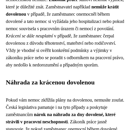
které je důležité znát. Zaměstnavatel například
nemůže krátit
dovolenou
v případě, že zaměstnanec onemocněl během
dovolené a tato nemoc si vyžádala jeho hospitalizaci nebo pokud
nemoc souvisela s pracovním úrazem či nemocí z povolání.
Krácení se dále neuplatní
v případě, že zaměstnanec čerpal
dovolenou z důvodu těhotenství, mateřství nebo rodičovství.
Vždy je vhodné si ověřit konkrétní podmínky a výjimky v
zákoníku práce nebo se poradit s odborníkem na pracovní právo,
aby nedošlo k nedorozumění a případným sporům.
Náhrada za krácenou dovolenou
Pokud vám nemoc zkřížila plány na dovolenou, nemusíte zoufat.
Česká legislativa pamatuje i na tyto případy a poskytuje
zaměstnancům
nárok na náhradu za dny dovolené, které
strávili v pracovní neschopnosti
. Zákoník práce jasně
stanovuje, že pokud zaměstnanec onemocní během dovolené,