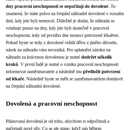
dny pracovní neschopnosti se nepočítají do dovolené
. To
znamená, že máte právo na čerpání náhradní dovolené v rozsahu
dnů, kdy jste byli nemocní. Důležité je dodat, že náhrada se
vztahuje pouze na dny, kdy jste byli skutečně v pracovní
neschopnosti, tedy od prvního dne nemoci potvrzené lékařem.
Pokud byste se tedy z dovolené vrátili dříve z jiného důvodu,
nárok na náhradu vám nevzniká. Pro uplatnění nároku na
náhradu za krácenou dovolenou je nutné
dodržet několik
kroků
. V první řadě je nutné o vzniku pracovní neschopnosti
informovat zaměstnavatele a následně mu
předložit potvrzení
od lékaře
. Následně byste se měli se zaměstnavatelem domluvit
na čerpání náhradní dovolené.
Dovolená a pracovní neschopnost
Plánovaná dovolená je od toho, abychom si odpočinuli a
načerpali nové síly. Co se ale stane, když nás během