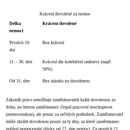
Krácení dovolené za nemoc
Délka
Krácení dovolené
nemoci
Prvních 10
Bez krácení
dní
11. - 30. den
Krácení dle kolektivní smlouvy (např.
50%)
Od 31. dne
Bez nároku na dovolenou
Zákoník práce umožňuje zaměstnavateli krátit dovolenou za
dobu, po kterou zaměstnanec čerpal pracovní neschopnost
(nemocenskou), ale pouze za určitých podmínek. Zaměstnavatel
může zkrátit dovolenou pouze za ty dny, za které zaměstnanec
pobíral nemocenské dávky od 22. dne nemoci. Za prvních 21