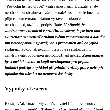
"Průvodní list pro zaměstnavatele" a druhou stranu s názvem
"Průvodní list pro OSSZ" vrátí zaměstnanci. Důležité je, aby
neschopenka obsahovala všechny náležitosti, jako je jméno a
příjmení zaměstnance, datum vystavení a ukončení
neschopnosti, razítko a podpis lékaře.
V případě, že
zaměstnanec onemocní v průběhu dovolené, je povinen tuto
skutečnost neprodleně oznámit svému zaměstnavateli a doručit
mu neschopenku nejpozději do 3 pracovních dnů od jejího
vystavení.
Pokud tak neučiní, vystavuje se riziku, že mu
zaměstnavatel dovolenou neprodlouží ani nekrátí.
Zaměstnanec
by si měl také uchovat kopii neschopenky pro případné
budoucí potřeby, například při jednání s úřady práce nebo při
uplatňování nároku na nemocenské dávky.
Výjimky z krácení
Existují však situace, kdy zaměstnavatel krátit dovolenou za
nemocenskou nemůže.
Zákoník práce
stanoví několik výjimek,