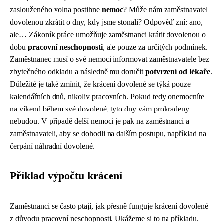
zaslouženého volna postihne
nemoc
? Může nám zaměstnavatel
dovolenou zkrátit o dny, kdy jsme stonali? Odpověď zní: ano,
ale… Zákoník práce umožňuje zaměstnanci krátit dovolenou o
dobu
pracovní neschopnosti
, ale pouze za určitých podmínek.
Zaměstnanec musí o své nemoci informovat zaměstnavatele bez
zbytečného odkladu a následně mu doručit
potvrzení od lékaře
.
Důležité je také zmínit, že krácení dovolené se týká pouze
kalendářních dnů, nikoliv pracovních. Pokud tedy onemocníte
na víkend během své dovolené, tyto dny vám prokradeny
nebudou. V případě delší nemoci je pak na zaměstnanci a
zaměstnavateli, aby se dohodli na dalším postupu, například na
čerpání náhradní dovolené.
Příklad výpočtu krácení
Zaměstnanci se často ptají, jak přesně funguje krácení dovolené
z důvodu pracovní neschopnosti. Ukážeme si to na příkladu.