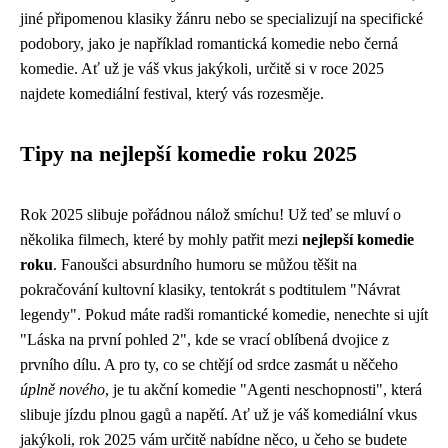
jiné připomenou klasiky žánru nebo se specializují na specifické
podobory, jako je například romantická komedie nebo černá
komedie. Ať už je váš vkus jakýkoli, určitě si v roce 2025
najdete komediální festival, který vás rozesměje.
Tipy na nejlepší komedie roku 2025
Rok 2025 slibuje pořádnou nálož smíchu! Už teď se mluví o
několika filmech, které by mohly patřit mezi
nejlepší komedie
roku
. Fanoušci absurdního humoru se můžou těšit na
pokračování kultovní klasiky, tentokrát s podtitulem "Návrat
legendy". Pokud máte radši romantické komedie, nenechte si ujít
"Láska na první pohled 2", kde se vrací oblíbená dvojice z
prvního dílu. A pro ty, co se chtějí od srdce zasmát u něčeho
úplně nového
, je tu akční komedie "Agenti neschopnosti", která
slibuje jízdu plnou gagů a napětí. Ať už je váš komediální vkus
jakýkoli, rok 2025 vám určitě nabídne něco, u čeho se budete