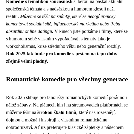
Komedie s tematikou současnosti
si berou na paškál aktuální
společenská témata a s nadsázkou a humorem glosují naši
realitu.
Můžeme se těšit na snímky, které se nebojí ironicky
komentovat sociální sítě, influencerský marketing nebo třeba
absurditu online datingu.
V kinech jistě potkáme i filmy, které se
s humorem sobě vlastním vypořádávají s tématy jako je
workoholismus, krize středního věku nebo generační rozdíly.
Rok 2025 tak bude pro komedie s prstem na tepu doby
zřejmě velmi plodný.
Romantické komedie pro všechny generace
Rok 2025 slibuje pro fanoušky romantických komedií pořádnou
nálož zábavy. Na plátnech kin i na streamovacích platformách se
můžeme těšit na
širokou škálu filmů
, které nás rozesmějí,
dojmou a možná i inspirují k vlastnímu romantickému
dobrodružství. Ať už preferujete klasické zápletky s nádechem