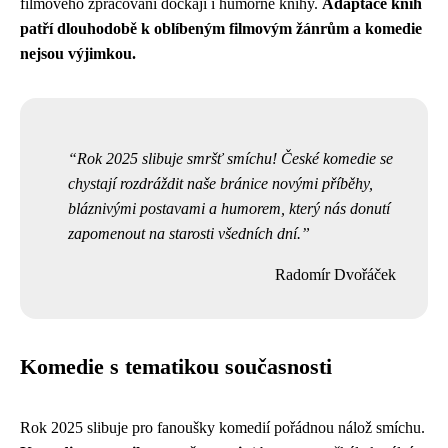
filmového zpracování dočkají i humorné knihy.
Adaptace knih
patří dlouhodobě k oblíbeným filmovým žánrům a komedie
nejsou výjimkou.
Rok 2025 slibuje smršť smíchu! České komedie se
chystají rozdráždit naše bránice novými příběhy,
bláznivými postavami a humorem, který nás donutí
zapomenout na starosti všedních dní.
Radomír Dvořáček
Komedie s tematikou současnosti
Rok 2025 slibuje pro fanoušky komedií pořádnou nálož smíchu.