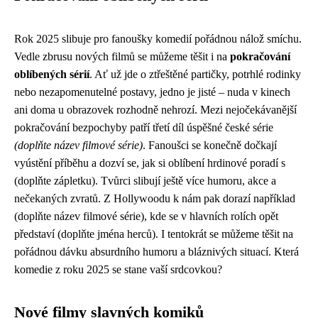
Rok 2025 slibuje pro fanoušky komedií pořádnou nálož smíchu.
Vedle zbrusu nových filmů se můžeme těšit i na
pokračování
oblíbených sérií
. Ať už jde o ztřeštěné partičky, potrhlé rodinky
nebo nezapomenutelné postavy, jedno je jisté – nuda v kinech
ani doma u obrazovek rozhodně nehrozí. Mezi nejočekávanější
pokračování bezpochyby patří třetí díl úspěšné české série
(doplňte název filmové série)
. Fanoušci se konečně dočkají
vyústění příběhu a dozví se, jak si oblíbení hrdinové poradí s
(doplňte zápletku). Tvůrci slibují ještě více humoru, akce a
nečekaných zvratů. Z Hollywoodu k nám pak dorazí například
(doplňte název filmové série), kde se v hlavních rolích opět
představí (doplňte jména herců). I tentokrát se můžeme těšit na
pořádnou dávku absurdního humoru a bláznivých situací. Která
komedie z roku 2025 se stane vaší srdcovkou?
Nové filmy slavných komiků