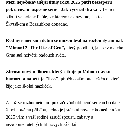
Mezi nejočekávanější tituly roku 2025 patří bezesporu
pokračování úspěšné série "Jak vycvičit draka".
Tvůrci
slibují velkolepé finále, ve kterém se dozvíme, jak to s
Škyťákem a Bezzubkou dopadne.
Rodiny s menšími dětmi se můžou těšit na roztomilý animák
"Mimoni 2: The Rise of Gru",
který poodhalí, jak se z malého
Grua stal největší padouch světa.
Zbrusu novým filmem, který slibuje pořádnou dávku
humoru a napětí, je "Leo",
příběh o stárnoucí ještěrce, která
žije jako školní mazlíček.
Ať už se rozhodnete pro pokračování oblíbené série nebo dáte
šanci novému příběhu, jedno je jisté: animované komedie roku
2025 vám a vaší rodině zaručí spoustu zábavy a
nezapomenutelných filmových zážitků.