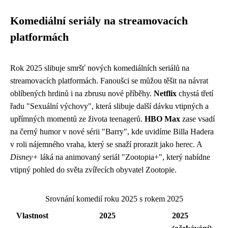
Komediální seriály na streamovacích
platformách
Rok 2025 slibuje smršť nových komediálních seriálů na
streamovacích platformách. Fanoušci se můžou těšit na návrat
oblíbených hrdinů i na zbrusu nové příběhy.
Netflix
chystá třetí
řadu "Sexuální výchovy", která slibuje další dávku vtipných a
upřímných momentů ze života teenagerů.
HBO Max
zase vsadí
na černý humor v nové sérii "Barry", kde uvidíme Billa Hadera
v roli nájemného vraha, který se snaží prorazit jako herec. A
Disney+
láká na animovaný seriál "Zootopia+", který nabídne
vtipný pohled do světa zvířecích obyvatel Zootopie.
Srovnání komedií roku 2025 s rokem 2025
Vlastnost
2025
2025