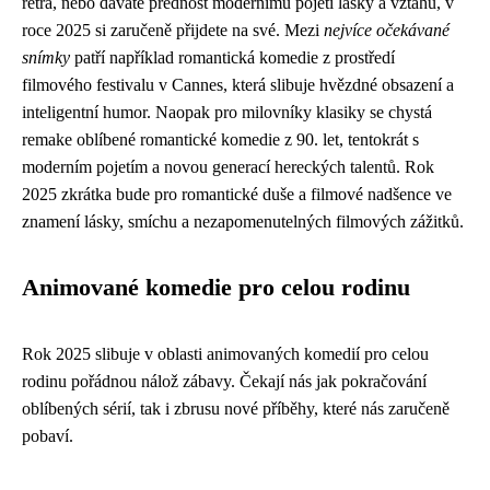
retra, nebo dáváte přednost modernímu pojetí lásky a vztahů, v
roce 2025 si zaručeně přijdete na své. Mezi
nejvíce očekávané
snímky
patří například romantická komedie z prostředí
filmového festivalu v Cannes, která slibuje hvězdné obsazení a
inteligentní humor. Naopak pro milovníky klasiky se chystá
remake oblíbené romantické komedie z 90. let, tentokrát s
moderním pojetím a novou generací hereckých talentů. Rok
2025 zkrátka bude pro romantické duše a filmové nadšence ve
znamení lásky, smíchu a nezapomenutelných filmových zážitků.
Animované komedie pro celou rodinu
Rok 2025 slibuje v oblasti animovaných komedií pro celou
rodinu pořádnou nálož zábavy. Čekají nás jak pokračování
oblíbených sérií, tak i zbrusu nové příběhy, které nás zaručeně
pobaví.