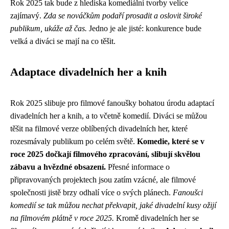
Rok 2025 tak bude z hlediska komediální tvorby velice
zajímavý.
Zda se nováčkům podaří prosadit a oslovit široké
publikum, ukáže až čas.
Jedno je ale jisté: konkurence bude
velká a diváci se mají na co těšit.
Adaptace divadelních her a knih
Rok 2025 slibuje pro filmové fanoušky bohatou úrodu adaptací
divadelních her a knih, a to včetně komedií. Diváci se můžou
těšit na filmové verze oblíbených divadelních her, které
rozesmávaly publikum po celém světě.
Komedie, které se v
roce 2025 dočkají filmového zpracování, slibují skvělou
zábavu a hvězdné obsazení.
Přesné informace o
připravovaných projektech jsou zatím vzácné, ale filmové
společnosti jistě brzy odhalí více o svých plánech.
Fanoušci
komedií se tak můžou nechat překvapit, jaké divadelní kusy ožijí
na filmovém plátně v roce 2025.
Kromě divadelních her se