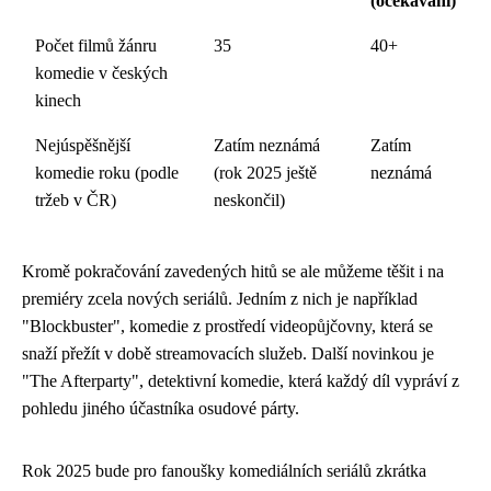
(očekávání)
Počet filmů žánru
35
40+
komedie v českých
kinech
Nejúspěšnější
Zatím neznámá
Zatím
komedie roku (podle
(rok 2025 ještě
neznámá
tržeb v ČR)
neskončil)
Kromě pokračování zavedených hitů se ale můžeme těšit i na
premiéry zcela nových seriálů. Jedním z nich je například
"Blockbuster", komedie z prostředí videopůjčovny, která se
snaží přežít v době streamovacích služeb. Další novinkou je
"The Afterparty", detektivní komedie, která každý díl vypráví z
pohledu jiného účastníka osudové párty.
Rok 2025 bude pro fanoušky komediálních seriálů zkrátka