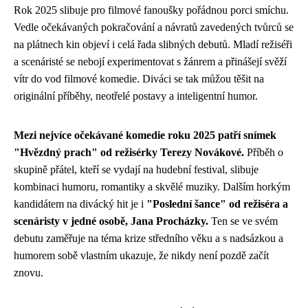
Rok 2025 slibuje pro filmové fanoušky pořádnou porci smíchu.
Vedle očekávaných pokračování a návratů zavedených tvůrců se
na plátnech kin objeví i celá řada slibných debutů. Mladí režiséři
a scenáristé se nebojí experimentovat s žánrem a přinášejí svěží
vítr do vod filmové komedie. Diváci se tak můžou těšit na
originální příběhy, neotřelé postavy a inteligentní humor.
Mezi nejvíce očekávané komedie roku 2025 patří snímek
"Hvězdný prach" od režisérky Terezy Novákové.
Příběh o
skupině přátel, kteří se vydají na hudební festival, slibuje
kombinaci humoru, romantiky a skvělé muziky. Dalším horkým
kandidátem na divácký hit je i
"Poslední šance" od režiséra a
scenáristy v jedné osobě, Jana Procházky.
Ten se ve svém
debutu zaměřuje na téma krize středního věku a s nadsázkou a
humorem sobě vlastním ukazuje, že nikdy není pozdě začít
znovu.