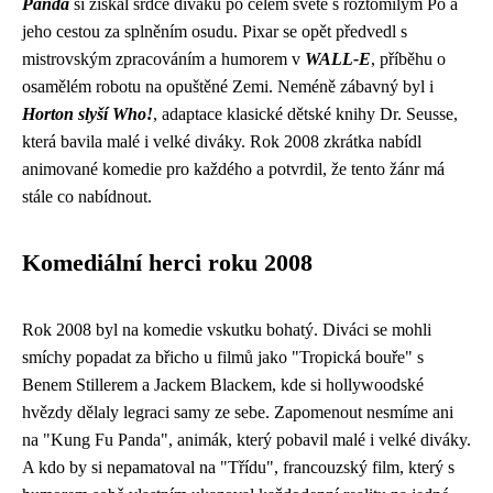
Panda
si získal srdce diváků po celém světě s roztomilým Po a
jeho cestou za splněním osudu. Pixar se opět předvedl s
mistrovským zpracováním a humorem v
WALL-E
, příběhu o
osamělém robotu na opuštěné Zemi. Neméně zábavný byl i
Horton slyší Who!
, adaptace klasické dětské knihy Dr. Seusse,
která bavila malé i velké diváky. Rok 2008 zkrátka nabídl
animované komedie pro každého a potvrdil, že tento žánr má
stále co nabídnout.
Komediální herci roku 2008
Rok 2008 byl na komedie vskutku bohatý. Diváci se mohli
smíchy popadat za břicho u filmů jako "Tropická bouře" s
Benem Stillerem a Jackem Blackem, kde si hollywoodské
hvězdy dělaly legraci samy ze sebe. Zapomenout nesmíme ani
na "Kung Fu Panda", animák, který pobavil malé i velké diváky.
A kdo by si nepamatoval na "Třídu", francouzský film, který s