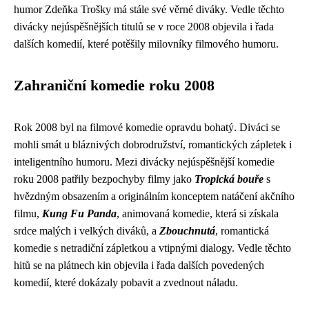
humor Zdeňka Trošky má stále své věrné diváky. Vedle těchto
divácky nejúspěšnějších titulů se v roce 2008 objevila i řada
dalších komedií, které potěšily milovníky filmového humoru.
Zahraniční komedie roku 2008
Rok 2008 byl na filmové komedie opravdu bohatý. Diváci se
mohli smát u bláznivých dobrodružství, romantických zápletek i
inteligentního humoru. Mezi divácky nejúspěšnější komedie
roku 2008 patřily bezpochyby filmy jako
Tropická bouře
s
hvězdným obsazením a originálním konceptem natáčení akčního
filmu,
Kung Fu Panda
, animovaná komedie, která si získala
srdce malých i velkých diváků, a
Zbouchnutá
, romantická
komedie s netradiční zápletkou a vtipnými dialogy. Vedle těchto
hitů se na plátnech kin objevila i řada dalších povedených
komedií, které dokázaly pobavit a zvednout náladu.