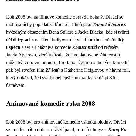
Rok 2008 byl na filmové komedie opravdu bohatý. Diváci se
mohli smíchy popadat za břicho u filmů jako
Tropická bouře
s
hvězdným obsazením Bena Stillera a Jacka Blacka, kde si tvůrci
dělali legraci z natáčení hollywoodských blockbusterů.
Velký
úspěch
slavila i bláznivá komedie
Zbouchnutá
od režiséra
Judda Apatowa, která ukázala, že i neplánované těhotenství
může být zdrojem humoru. Pro fanoušky romantických komedií
pak byl stvořen film
27 šatů
s Katherine Heiglovou v hlavní roli,
který dokázal, že i svatba nejlepší kamarádky se dá přežít s
úsměvem.
Animované komedie roku 2008
Rok 2008 byl pro animované komedie vskutku plodný. Diváci
se mohli smát u dobrodružství pand, robotů i hmyzu.
Kung Fu