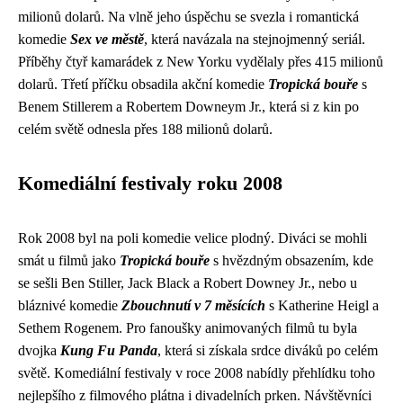
milionů dolarů. Na vlně jeho úspěchu se svezla i romantická
komedie
Sex ve městě
, která navázala na stejnojmenný seriál.
Příběhy čtyř kamarádek z New Yorku vydělaly přes 415 milionů
dolarů. Třetí příčku obsadila akční komedie
Tropická bouře
s
Benem Stillerem a Robertem Downeym Jr., která si z kin po
celém světě odnesla přes 188 milionů dolarů.
Komediální festivaly roku 2008
Rok 2008 byl na poli komedie velice plodný. Diváci se mohli
smát u filmů jako
Tropická bouře
s hvězdným obsazením, kde
se sešli Ben Stiller, Jack Black a Robert Downey Jr., nebo u
bláznivé komedie
Zbouchnutí v 7 měsících
s Katherine Heigl a
Sethem Rogenem. Pro fanoušky animovaných filmů tu byla
dvojka
Kung Fu Panda
, která si získala srdce diváků po celém
světě. Komediální festivaly v roce 2008 nabídly přehlídku toho
nejlepšího z filmového plátna i divadelních prken. Návštěvníci