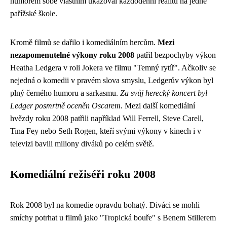
humorem sobě vlastním ukazoval každodenní realitu na jedné
pařížské škole.
Kromě filmů se dařilo i komediálním hercům.
Mezi
nezapomenutelné výkony roku 2008
patřil bezpochyby výkon
Heatha Ledgera v roli Jokera ve filmu "Temný rytíř". Ačkoliv se
nejedná o komedii v pravém slova smyslu, Ledgerův výkon byl
plný černého humoru a sarkasmu.
Za svůj herecký koncert byl
Ledger posmrtně oceněn Oscarem.
Mezi další komediální
hvězdy roku 2008 patřili například Will Ferrell, Steve Carell,
Tina Fey nebo Seth Rogen, kteří svými výkony v kinech i v
televizi bavili miliony diváků po celém světě.
Komediální režiséři roku 2008
Rok 2008 byl na komedie opravdu bohatý. Diváci se mohli
smíchy potrhat u filmů jako "Tropická bouře" s Benem Stillerem