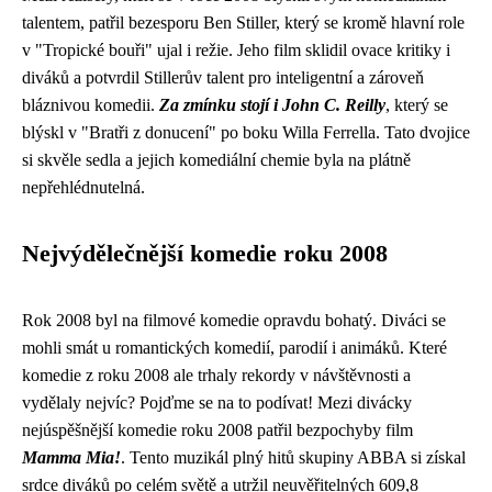
talentem, patřil bezesporu Ben Stiller, který se kromě hlavní role
v "Tropické bouři" ujal i režie. Jeho film sklidil ovace kritiky i
diváků a potvrdil Stillerův talent pro inteligentní a zároveň
bláznivou komedii.
Za zmínku stojí i John C. Reilly
, který se
blýskl v "Bratři z donucení" po boku Willa Ferrella. Tato dvojice
si skvěle sedla a jejich komediální chemie byla na plátně
nepřehlédnutelná.
Nejvýdělečnější komedie roku 2008
Rok 2008 byl na filmové komedie opravdu bohatý. Diváci se
mohli smát u romantických komedií, parodií i animáků. Které
komedie z roku 2008 ale trhaly rekordy v návštěvnosti a
vydělaly nejvíc? Pojďme se na to podívat! Mezi divácky
nejúspěšnější komedie roku 2008 patřil bezpochyby film
Mamma Mia!
. Tento muzikál plný hitů skupiny ABBA si získal
srdce diváků po celém světě a utržil neuvěřitelných 609,8