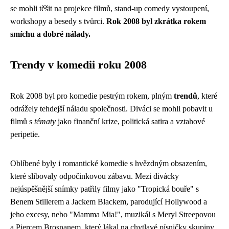
se mohli těšit na projekce filmů, stand-up comedy vystoupení,
workshopy a besedy s tvůrci.
Rok 2008 byl zkrátka rokem
smíchu a dobré nálady.
Trendy v komedii roku 2008
Rok 2008 byl pro komedie pestrým rokem, plným
trendů
, které
odrážely tehdejší náladu společnosti. Diváci se mohli pobavit u
filmů s
tématy
jako finanční krize, politická satira a vztahové
peripetie.
Oblíbené byly i romantické komedie s hvězdným obsazením,
které slibovaly odpočinkovou zábavu. Mezi divácky
nejúspěšnější snímky patřily filmy jako "Tropická bouře" s
Benem Stillerem a Jackem Blackem, parodující Hollywood a
jeho excesy, nebo "Mamma Mia!", muzikál s Meryl Streepovou
a Piercem Brosnanem, který lákal na chytlavé písničky skupiny