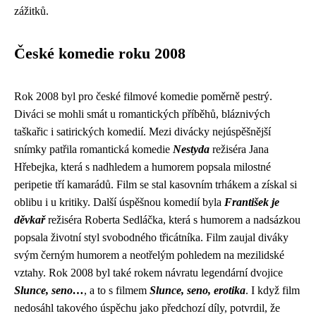
zážitků.
České komedie roku 2008
Rok 2008 byl pro české filmové komedie poměrně pestrý.
Diváci se mohli smát u romantických příběhů, bláznivých
taškařic i satirických komedií. Mezi divácky nejúspěšnější
snímky patřila romantická komedie
Nestyda
režiséra Jana
Hřebejka, která s nadhledem a humorem popsala milostné
peripetie tří kamarádů. Film se stal kasovním trhákem a získal si
oblibu i u kritiky. Další úspěšnou komedií byla
František je
děvkař
režiséra Roberta Sedláčka, která s humorem a nadsázkou
popsala životní styl svobodného třicátníka. Film zaujal diváky
svým černým humorem a neotřelým pohledem na mezilidské
vztahy. Rok 2008 byl také rokem návratu legendární dvojice
Slunce, seno…
, a to s filmem
Slunce, seno, erotika
. I když film
nedosáhl takového úspěchu jako předchozí díly, potvrdil, že