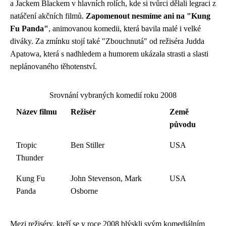
a Jackem Blackem v hlavních rolích, kde si tvůrci dělali legraci z
natáčení akčních filmů.
Zapomenout nesmíme ani na "Kung
Fu Panda"
, animovanou komedii, která bavila malé i velké
diváky. Za zmínku stojí také "Zbouchnutá" od režiséra Judda
Apatowa, která s nadhledem a humorem ukázala strasti a slasti
neplánovaného těhotenství.
Srovnání vybraných komedií roku 2008
Název filmu
Režisér
Země
původu
Tropic
Ben Stiller
USA
Thunder
Kung Fu
John Stevenson, Mark
USA
Panda
Osborne
Mezi režiséry, kteří se v roce 2008 blýskli svým komediálním