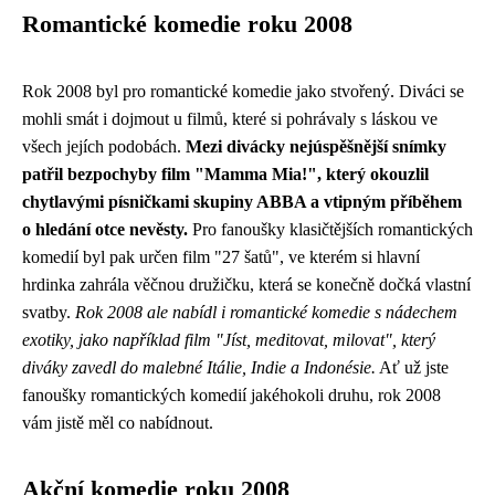
Romantické komedie roku 2008
Rok 2008 byl pro romantické komedie jako stvořený. Diváci se
mohli smát i dojmout u filmů, které si pohrávaly s láskou ve
všech jejích podobách.
Mezi divácky nejúspěšnější snímky
patřil bezpochyby film "Mamma Mia!", který okouzlil
chytlavými písničkami skupiny ABBA a vtipným příběhem
o hledání otce nevěsty.
Pro fanoušky klasičtějších romantických
komedií byl pak určen film "27 šatů", ve kterém si hlavní
hrdinka zahrála věčnou družičku, která se konečně dočká vlastní
svatby.
Rok 2008 ale nabídl i romantické komedie s nádechem
exotiky, jako například film "Jíst, meditovat, milovat", který
diváky zavedl do malebné Itálie, Indie a Indonésie.
Ať už jste
fanoušky romantických komedií jakéhokoli druhu, rok 2008
vám jistě měl co nabídnout.
Akční komedie roku 2008