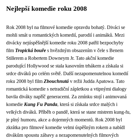
Nejlepší komedie roku 2008
Rok 2008 byl na filmové komedie opravdu bohatý. Diváci se
mohli smát u romantických komedií, parodií i animáků. Mezi
divácky nejúspěšnější komedie roku 2008 patřil bezpochyby
film
Tropická bouře
s hvězdným obsazením v čele s Benem
Stillerem a Robertem Downeym Jr. Tato akční komedie
parodující Hollywood se stala kasovním trhákem a získala si
srdce diváků po celém světě. Další nezapomenutelnou komedií
roku 2008 byl film
Zbouchnutá
v režii Judda Apatowa. Tato
romantická komedie s netradiční zápletkou a vtipnými dialogy
bavila diváky napříč generacemi. Za zmínku stojí i animovaná
komedie
Kung Fu Panda
, která si získala srdce malých i
velkých diváků. Příběh o pandě, která se stane mistrem kung-fu,
je plný humoru, akce a dojemných momentů. Rok 2008 byl
zkrátka pro filmové komedie velmi úspěšným rokem a nabídl
divákům spoustu zábavy a nezapomenutelných filmových