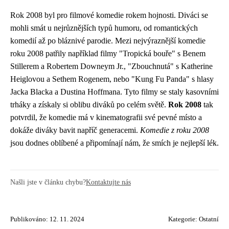
Rok 2008 byl pro filmové komedie rokem hojnosti. Diváci se
mohli smát u nejrůznějších typů humoru, od romantických
komedií až po bláznivé parodie. Mezi nejvýraznější komedie
roku 2008 patřily například filmy "Tropická bouře" s Benem
Stillerem a Robertem Downeym Jr., "Zbouchnutá" s Katherine
Heiglovou a Sethem Rogenem, nebo "Kung Fu Panda" s hlasy
Jacka Blacka a Dustina Hoffmana. Tyto filmy se staly kasovními
trháky a získaly si oblibu diváků po celém světě.
Rok 2008
tak
potvrdil, že komedie má v kinematografii své pevné místo a
dokáže diváky bavit napříč generacemi.
Komedie z roku 2008
jsou dodnes oblíbené a připomínají nám, že smích je nejlepší lék.
Našli jste v článku chybu?
Kontaktujte nás
Publikováno: 12. 11. 2024
Kategorie:
Ostatní