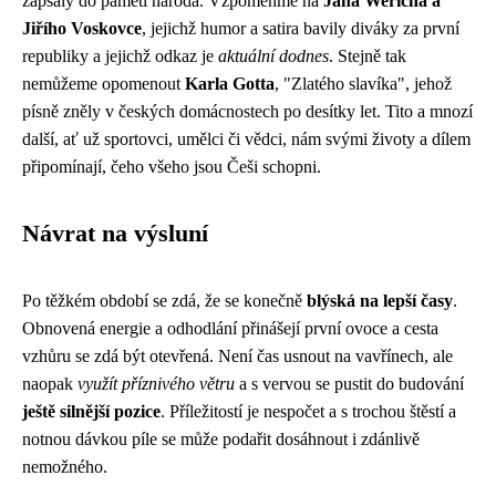
zapsaly do paměti národa. Vzpomeňme na
Jana Wericha a
Jiřího Voskovce
, jejichž humor a satira bavily diváky za první
republiky a jejichž odkaz je
aktuální dodnes
. Stejně tak
nemůžeme opomenout
Karla Gotta
, "Zlatého slavíka", jehož
písně zněly v českých domácnostech po desítky let. Tito a mnozí
další, ať už sportovci, umělci či vědci, nám svými životy a dílem
připomínají, čeho všeho jsou Češi schopni.
Návrat na výsluní
Po těžkém období se zdá, že se konečně
blýská na lepší časy
.
Obnovená energie a odhodlání přinášejí první ovoce a cesta
vzhůru se zdá být otevřená. Není čas usnout na vavřínech, ale
naopak
využít příznivého větru
a s vervou se pustit do budování
ještě silnější pozice
. Příležitostí je nespočet a s trochou štěstí a
notnou dávkou píle se může podařit dosáhnout i zdánlivě
nemožného.