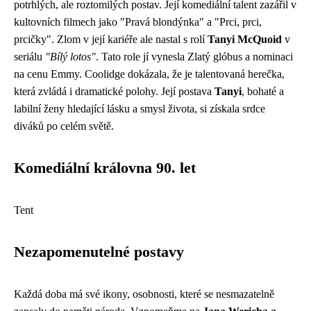
potrhlých, ale roztomilých postav. Její komediální talent zazářil v
kultovních filmech jako "Pravá blondýnka" a "Prci, prci,
prcičky". Zlom v její kariéře ale nastal s rolí
Tanyi McQuoid
v
seriálu
"Bílý lotos"
. Tato role jí vynesla Zlatý glóbus a nominaci
na cenu Emmy. Coolidge dokázala, že je talentovaná herečka,
která zvládá i dramatické polohy. Její postava
Tanyi
, bohaté a
labilní ženy hledající lásku a smysl života, si získala srdce
diváků po celém světě.
Komediální královna 90. let
Tent
Nezapomenutelné postavy
Každá doba má své ikony, osobnosti, které se nesmazatelně