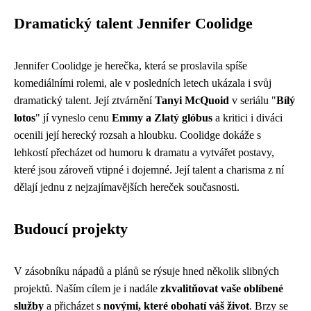
Dramatický talent Jennifer Coolidge
Jennifer Coolidge je herečka, která se proslavila spíše
komediálními rolemi, ale v posledních letech ukázala i svůj
dramatický talent. Její ztvárnění
Tanyi McQuoid
v seriálu "
Bílý
lotos
" jí vyneslo cenu
Emmy a Zlatý glóbus
a kritici i diváci
ocenili její herecký rozsah a hloubku. Coolidge dokáže s
lehkostí přecházet od humoru k dramatu a vytvářet postavy,
které jsou zároveň vtipné i dojemné. Její talent a charisma z ní
dělají jednu z nejzajímavějších hereček současnosti.
Budoucí projekty
V zásobníku nápadů a plánů se rýsuje hned několik slibných
projektů. Naším cílem je i nadále
zkvalitňovat vaše oblíbené
služby
a přicházet s
novými, které obohatí váš život
. Brzy se