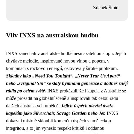
Zdeněk Šmíd
Vliv INXS na australskou hudbu
INXS zanechali v australské hudbě nesmazatelnou stopu. Jejich
chytlavé melodie, inspirované novou vlnou a popem, v
kombinaci s rockovou energií, oslovovaly široké publikum.
Skladby jako „Need You Tonight“, „Never Tear Us Apart“
nebo „Original Sin“ se staly hymnami generace a dodnes znějí
rádia po celém světě.
INXS prokázali, že i kapela z Austrálie se
může prosadit na globální scéně a inspirovali tak celou řadu
dalších australských umělců.
Jejich úspěch otevřel dveře
kapelám jako Silverchair, Savage Garden nebo Jet.
INXS
dokázali mistrně skloubit komerční úspěch s uměleckou
integritou, a to jim vyneslo respekt kritiků i oddanou