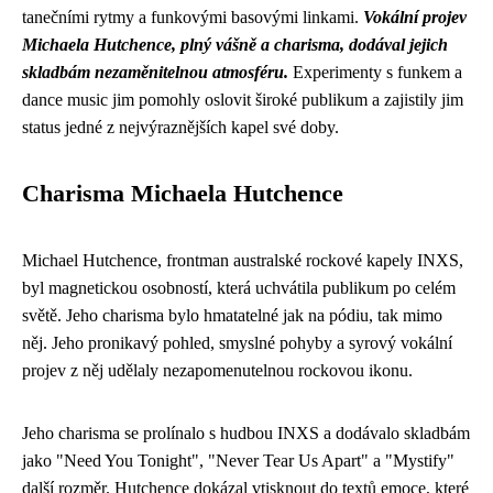
tanečními rytmy a funkovými basovými linkami.
Vokální projev
Michaela Hutchence, plný vášně a charisma, dodával jejich
skladbám nezaměnitelnou atmosféru.
Experimenty s funkem a
dance music jim pomohly oslovit široké publikum a zajistily jim
status jedné z nejvýraznějších kapel své doby.
Charisma Michaela Hutchence
Michael Hutchence, frontman australské rockové kapely INXS,
byl magnetickou osobností, která uchvátila publikum po celém
světě. Jeho charisma bylo hmatatelné jak na pódiu, tak mimo
něj. Jeho pronikavý pohled, smyslné pohyby a syrový vokální
projev z něj udělaly nezapomenutelnou rockovou ikonu.
Jeho charisma se prolínalo s hudbou INXS a dodávalo skladbám
jako "Need You Tonight", "Never Tear Us Apart" a "Mystify"
další rozměr. Hutchence dokázal vtisknout do textů emoce, které