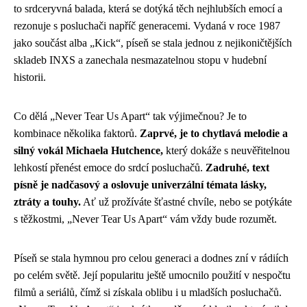
to srdceryvná balada, která se dotýká těch nejhlubších emocí a
rezonuje s posluchači napříč generacemi. Vydaná v roce 1987
jako součást alba „Kick“, píseň se stala jednou z nejikoničtějších
skladeb INXS a zanechala nesmazatelnou stopu v hudební
historii.
Co dělá „Never Tear Us Apart“ tak výjimečnou? Je to
kombinace několika faktorů.
Zaprvé, je to chytlavá melodie a
silný vokál Michaela Hutchence,
který dokáže s neuvěřitelnou
lehkostí přenést emoce do srdcí posluchačů.
Zadruhé, text
písně je nadčasový a oslovuje univerzální témata lásky,
ztráty a touhy.
Ať už prožíváte šťastné chvíle, nebo se potýkáte
s těžkostmi, „Never Tear Us Apart“ vám vždy bude rozumět.
Píseň se stala hymnou pro celou generaci a dodnes zní v rádiích
po celém světě. Její popularitu ještě umocnilo použití v nespočtu
filmů a seriálů, čímž si získala oblibu i u mladších posluchačů.