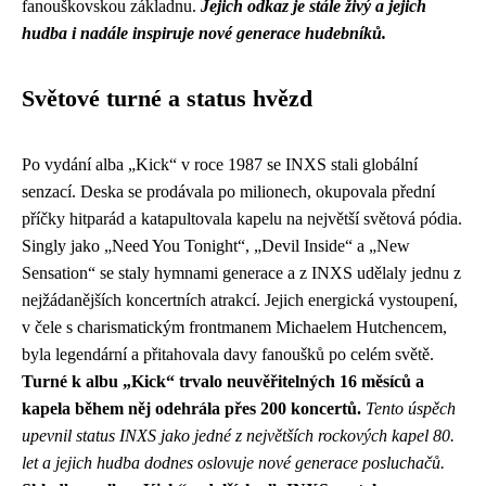
fanouškovskou základnu.
Jejich odkaz je stále živý a jejich
hudba i nadále inspiruje nové generace hudebníků.
Světové turné a status hvězd
Po vydání alba „Kick“ v roce 1987 se INXS stali globální
senzací. Deska se prodávala po milionech, okupovala přední
příčky hitparád a katapultovala kapelu na největší světová pódia.
Singly jako „Need You Tonight“, „Devil Inside“ a „New
Sensation“ se staly hymnami generace a z INXS udělaly jednu z
nejžádanějších koncertních atrakcí. Jejich energická vystoupení,
v čele s charismatickým frontmanem Michaelem Hutchencem,
byla legendární a přitahovala davy fanoušků po celém světě.
Turné k albu „Kick“ trvalo neuvěřitelných 16 měsíců a
kapela během něj odehrála přes 200 koncertů.
Tento úspěch
upevnil status INXS jako jedné z největších rockových kapel 80.
let a jejich hudba dodnes oslovuje nové generace posluchačů.