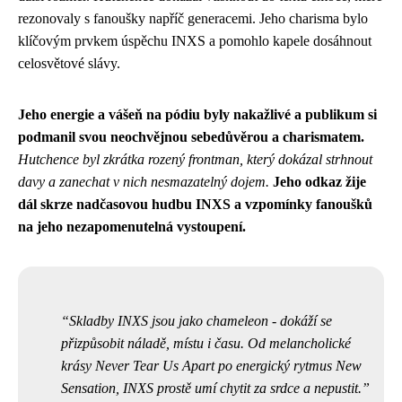
rezonovaly s fanoušky napříč generacemi. Jeho charisma bylo
klíčovým prvkem úspěchu INXS a pomohlo kapele dosáhnout
celosvětové slávy.
Jeho energie a vášeň na pódiu byly nakažlivé a publikum si
podmanil svou neochvějnou sebedůvěrou a charismatem.
Hutchence byl zkrátka rozený frontman, který dokázal strhnout
davy a zanechat v nich nesmazatelný dojem.
Jeho odkaz žije
dál skrze nadčasovou hudbu INXS a vzpomínky fanoušků
na jeho nezapomenutelná vystoupení.
Skladby INXS jsou jako chameleon - dokáží se
přizpůsobit náladě, místu i času. Od melancholické
krásy Never Tear Us Apart po energický rytmus New
Sensation, INXS prostě umí chytit za srdce a nepustit.