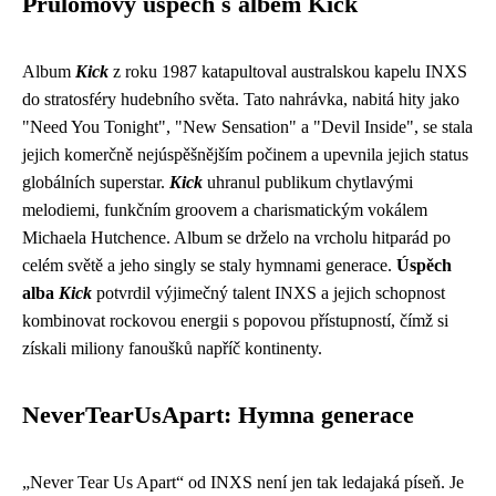
Průlomový úspěch s albem Kick
Album
Kick
z roku 1987 katapultoval australskou kapelu INXS
do stratosféry hudebního světa. Tato nahrávka, nabitá hity jako
"Need You Tonight", "New Sensation" a "Devil Inside", se stala
jejich komerčně nejúspěšnějším počinem a upevnila jejich status
globálních superstar.
Kick
uhranul publikum chytlavými
melodiemi, funkčním groovem a charismatickým vokálem
Michaela Hutchence. Album se drželo na vrcholu hitparád po
celém světě a jeho singly se staly hymnami generace.
Úspěch
alba
Kick
potvrdil výjimečný talent INXS a jejich schopnost
kombinovat rockovou energii s popovou přístupností, čímž si
získali miliony fanoušků napříč kontinenty.
NeverTearUsApart: Hymna generace
„Never Tear Us Apart“ od INXS není jen tak ledajaká píseň. Je