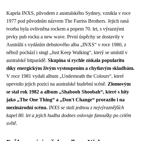
Kapela INXS, původem z australského Sydney, vznikla v roce
1977 pod původním názvem The Farriss Brothers. Jejich raná
tvorba byla ovlivněna rockem a popem 70. let, s výraznými
prvky pub rocku a new wave. První úspěchy se dostavily v
Austrálii s vydáním debutového alba „INXS“ v roce 1980, z
něhož pochází i singl „Just Keep Walking“, který se umístil v
australské hitparádě.
Skupina si rychle získala popularitu
díky energickým živým vystoupením a chytlavým skladbám.
V roce 1981 vydali album „Underneath the Colours“, které
upevnilo jejich pozici na australské hudební scéně.
Zlomovým
se stal rok 1982 a album „Shabooh Shoobah“, které s hity
jako „The One Thing“ a „Don't Change“ prorazilo i na
mezinárodní scénu.
INXS se stali jednou z nejvýraznějších
kapel 80. let a jejich hudba dodnes oslovuje fanoušky po celém
světě.