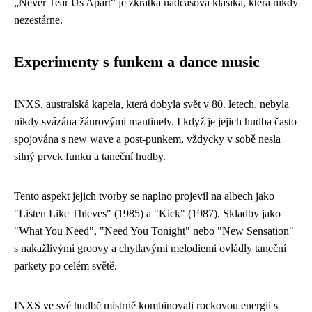
„Never Tear Us Apart“ je zkrátka nadčasová klasika, která nikdy
nezestárne.
Experimenty s funkem a dance music
INXS, australská kapela, která dobyla svět v 80. letech, nebyla
nikdy svázána žánrovými mantinely. I když je jejich hudba často
spojována s new wave a post-punkem, vždycky v sobě nesla
silný prvek funku a taneční hudby.
Tento aspekt jejich tvorby se naplno projevil na albech jako
"Listen Like Thieves" (1985) a "Kick" (1987). Skladby jako
"What You Need", "Need You Tonight" nebo "New Sensation"
s nakažlivými groovy a chytlavými melodiemi ovládly taneční
parkety po celém světě.
INXS ve své hudbě mistrně kombinovali rockovou energii s