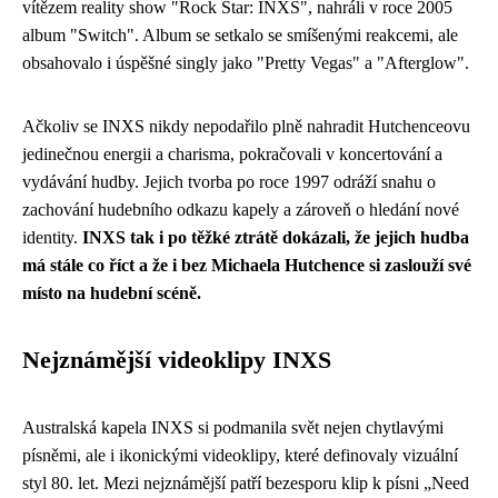
vítězem reality show "Rock Star: INXS", nahráli v roce 2005
album "Switch". Album se setkalo se smíšenými reakcemi, ale
obsahovalo i úspěšné singly jako "Pretty Vegas" a "Afterglow".
Ačkoliv se INXS nikdy nepodařilo plně nahradit Hutchenceovu
jedinečnou energii a charisma, pokračovali v koncertování a
vydávání hudby. Jejich tvorba po roce 1997 odráží snahu o
zachování hudebního odkazu kapely a zároveň o hledání nové
identity.
INXS tak i po těžké ztrátě dokázali, že jejich hudba
má stále co říct a že i bez Michaela Hutchence si zaslouží své
místo na hudební scéně.
Nejznámější videoklipy INXS
Australská kapela INXS si podmanila svět nejen chytlavými
písněmi, ale i ikonickými videoklipy, které definovaly vizuální
styl 80. let. Mezi nejznámější patří bezesporu klip k písni „Need