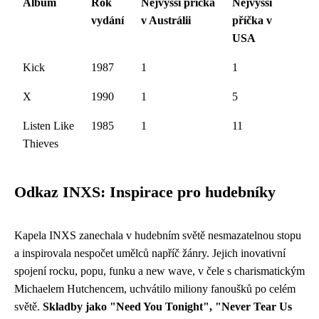
Album
Rok
Nejvyšší příčka
Nejvyšší
vydání
v Austrálii
příčka v
USA
Kick
1987
1
1
X
1990
1
5
Listen Like
1985
1
11
Thieves
Odkaz INXS: Inspirace pro hudebníky
Kapela INXS zanechala v hudebním světě nesmazatelnou stopu
a inspirovala nespočet umělců napříč žánry. Jejich inovativní
spojení rocku, popu, funku a new wave, v čele s charismatickým
Michaelem Hutchencem, uchvátilo miliony fanoušků po celém
světě.
Skladby jako "Need You Tonight", "Never Tear Us