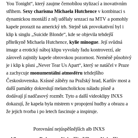
You Tonight“, který zaujme černobílou stylizací a inovativním
střihem.
Sexy charisma Michaela Hutchence
v kombinaci s
dynamickou montáží z něj udělaly senzaci na MTV a pomohly
kapele prorazit na americký trh. Stejně tak provokativní byl i
klip k singlu „Suicide Blonde“, kde se objevila tehdejší
přítelkyně Michaela Hutchence,
kylie minogue
. Její svůdná
image a erotický náboj klipu vyvolaly řadu kontroverzí, ale
zároveň zajistily kapele obrovskou pozornost. Neméně působivý
je i klip k písni „Never Tear Us Apart“, který se natáčel v Praze
a zachycuje
monumentální atmosféru
tehdejšího
Československa. Krásné záběry na Pražský hrad, Karlův most a
další památky dokreslují melancholickou náladu písně a
dodávají jí nadčasový rozměr. Tyto a další videoklipy INXS
dokazují, že kapela byla mistrem v propojení hudby a obrazu a
že jejich tvorba i po letech fascinuje a inspiruje.
Porovnání nejúspěšnějších alb INXS