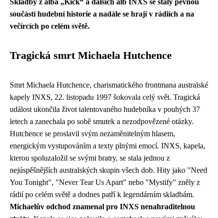
Skladby z alba „Kick“ a dalších alb INXS se staly pevnou
součástí hudební historie a nadále se hrají v rádiích a na
večírcích po celém světě.
Tragická smrt Michaela Hutchence
Smrt Michaela Hutchence, charismatického frontmana australské
kapely INXS, 22. listopadu 1997 šokovala celý svět. Tragická
událost ukončila život talentovaného hudebníka v pouhých 37
letech a zanechala po sobě smutek a nezodpovězené otázky.
Hutchence se proslavil svým nezaměnitelným hlasem,
energickým vystupováním a texty plnými emocí. INXS, kapela,
kterou spoluzaložil se svými bratry, se stala jednou z
nejúspěšnějších australských skupin všech dob. Hity jako "Need
You Tonight", "Never Tear Us Apart" nebo "Mystify" zněly z
rádií po celém světě a dodnes patří k legendárním skladbám.
Michaelův odchod znamenal pro INXS nenahraditelnou