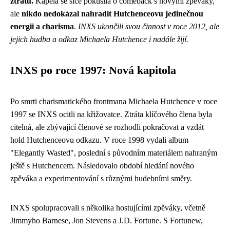
ztrátu.
Kapela se sice pokusila o comeback s novými zpěváky,
ale
nikdo nedokázal nahradit Hutchenceovu jedinečnou
energii a charisma
.
INXS ukončili svou činnost v roce 2012, ale
jejich hudba a odkaz Michaela Hutchence i nadále žijí.
INXS po roce 1997: Nová kapitola
Po smrti charismatického frontmana Michaela Hutchence v roce
1997 se INXS ocitli na křižovatce. Ztráta klíčového člena byla
citelná, ale zbývající členové se rozhodli pokračovat a vzdát
hold Hutchenceovu odkazu. V roce 1998 vydali album
"Elegantly Wasted", poslední s původním materiálem nahraným
ještě s Hutchencem. Následovalo období hledání nového
zpěváka a experimentování s různými hudebními směry.
INXS spolupracovali s několika hostujícími zpěváky, včetně
Jimmyho Barnese, Jon Stevens a J.D. Fortune. S Fortunew,