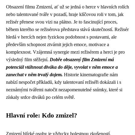
Obsazení filmu Zmizení, ať už se jedná o herce v hlavních rolích
nebo talentované tváře v pozadí, hraje klíčovou roli v tom, jak
režisér přenese svou vizi na plátno. Je to fascinující proces,
během kterého se režisérova představa stává skutečností. Režisér
hledá v hercích nejen fyzickou podobnost s postavami, ale
především schopnost ztvárnit jejich emoce, motivace a
komplexnost. Vzájemná synergie mezi režisérem a herci je pro
výsledný film stěžejní.
Dobře obsazený film Zmizení má
potenciál vtáhnout diváka do děje, vyvolat v něm emoce a
zanechat v něm trvalý dojem.
Historie kinematografie nám
nabízí nespočet příkladů, kdy talentovaní režiséři dokázali i s
neznámými tvářemi natočit nezapomenutelné snímky, které si
získaly srdce diváků po celém světě.
Hlavní role: Kdo zmizel?
Zmizení blízké osoby je vždycky bolestnou zkušeností.