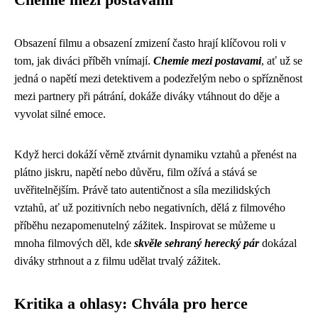
Obsazení filmu a obsazení zmizení často hrají klíčovou roli v
tom, jak diváci příběh vnímají.
Chemie mezi postavami
, ať už se
jedná o napětí mezi detektivem a podezřelým nebo o spřízněnost
mezi partnery při pátrání, dokáže diváky vtáhnout do děje a
vyvolat silné emoce.
Když herci dokáží věrně ztvárnit dynamiku vztahů a přenést na
plátno jiskru, napětí nebo důvěru, film ožívá a stává se
uvěřitelnějším. Právě tato autentičnost a síla mezilidských
vztahů, ať už pozitivních nebo negativních, dělá z filmového
příběhu nezapomenutelný zážitek. Inspirovat se můžeme u
mnoha filmových děl, kde
skvěle sehraný herecký pár
dokázal
diváky strhnout a z filmu udělat trvalý zážitek.
Kritika a ohlasy: Chvála pro herce