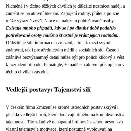
Nicméně i v těchto těžkých chvílích je důležité neztrácet naději a
zaměřit se na aktivní hledání. Zapojení rodiny, přátel a policie
může výrazně zvýšit šance na nalezení pohřešované osoby.
Existuje mnoho případů, kdy se i po dlouhé době podařilo
pohřešované osoby nalézt a šťastně je vrátit jejich rodinám.
Důležité je šířit informace o zmizení, a to jak mezi svými
známými, tak i prostřednictvím médií a sociálních sítí. Často i
zdánlivě bezvýznamný detail může být pro policii klíčový a vést
k rozuzlení případu. Pamatujte, že naděje a aktivní přístup jsou v
těchto chvílích zásadní.
Vedlejší postavy: Tajemství sílí
V českém filmu Zmizení se kromě ústředních postav skrývá i
plejáda vedlejších rolí, které dodávají příběhu na komplexnosti a
tajemnosti. Tito zdánlivě nenápadní hrdinové s sebou nesou svá
vlastní tajemství a motivace, které postupně vyplouvají na