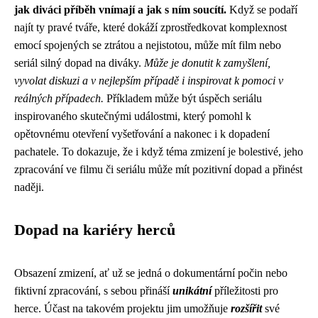
jak diváci příběh vnímají a jak s ním soucítí.
Když se podaří
najít ty pravé tváře, které dokáží zprostředkovat komplexnost
emocí spojených se ztrátou a nejistotou, může mít film nebo
seriál silný dopad na diváky.
Může je donutit k zamyšlení,
vyvolat diskuzi a v nejlepším případě i inspirovat k pomoci v
reálných případech.
Příkladem může být úspěch seriálu
inspirovaného skutečnými událostmi, který pomohl k
opětovnému otevření vyšetřování a nakonec i k dopadení
pachatele. To dokazuje, že i když téma zmizení je bolestivé, jeho
zpracování ve filmu či seriálu může mít pozitivní dopad a přinést
naději.
Dopad na kariéry herců
Obsazení zmizení, ať už se jedná o dokumentární počin nebo
fiktivní zpracování, s sebou přináší
unikátní
příležitosti pro
herce. Účast na takovém projektu jim umožňuje
rozšířit
své