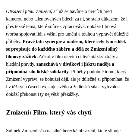
Obsazení filmu Zmizení
, ať už se bavíme o hercích před
kamerou nebo talentovaných lidech za ní, se stalo důkazem, že i
přes těžké téma, které snímek zpracovává, dokáže filmová
tvorba spojovat lidi s vášní pro umění a touhou vyprávět důležité
příběhy.
Právě tato synergie a nadšení, které celý tým sdílel,
se propisuje do každého záběru a dělá ze Zmizení silný
filmový zážitek.
Ačkoliv film otevírá citlivé otázky ztráty a
hledání pravdy,
zanechává v divákovi i jiskru naděje a
připomíná sílu lidské solidarity
. Příběhy podobné tomu, který
Zmizení vypráví, se bohužel dějí, ale je důležité si připomínat, že
i v těžkých časech existuje světlo a že lidská síla a vytrvalost
dokáží překonat i ty největší překážky.
Zmizení: Film, který vás chytí
Snímek Zmizení sází na silné herecké obsazení, které slibuje