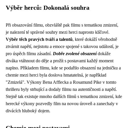
Výběr herců: Dokonalá souhra
Při obsazování filmu, obzvláště pak filmu s tematikou zmizení,
je nalezení té správné souhry mezi herci naprosto klíčové.
Výběr těch pravých tváří a talentů
, které dokáží věrohodně
ztvárnit napětí, nejistotu a emoce spojené s takovou událostí, je
pro úspěch filmu zásadní.
Dobře zvolené obsazení
dokáže
diváka vtáhnout do děje a prožít s postavami každý moment
naplno. Příkladem filmu, kde se podařilo obsazení na jedničku a
chemie mezi herci byla doslova hmatatelná, je například
"Zmizelá". Výkony Bena Afflecka a Rosamund Pike v tomto
thrilleru byly strhující a dodaly filmu na autentičnosti a napětí.
Stejně tak existuje mnoho dalších filmů s tematikou zmizení, kde
herecké výkony pozvedly film na novou úroveň a zanechaly v
divácích hluboký dojem.
Chemie mezi postavami