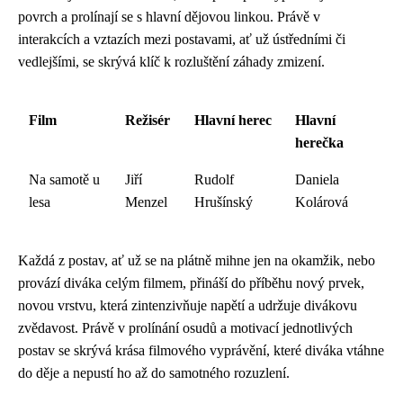
povrch a prolínají se s hlavní dějovou linkou. Právě v
interakcích a vztazích mezi postavami, ať už ústředními či
vedlejšími, se skrývá klíč k rozluštění záhady zmizení.
Film
Režisér
Hlavní herec
Hlavní
herečka
Na samotě u
Jiří
Rudolf
Daniela
lesa
Menzel
Hrušínský
Kolárová
Každá z postav, ať už se na plátně mihne jen na okamžik, nebo
provází diváka celým filmem, přináší do příběhu nový prvek,
novou vrstvu, která zintenzivňuje napětí a udržuje divákovu
zvědavost. Právě v prolínání osudů a motivací jednotlivých
postav se skrývá krása filmového vyprávění, které diváka vtáhne
do děje a nepustí ho až do samotného rozuzlení.