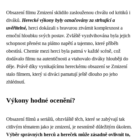
Obsazení filmu Zmizení sklidilo zaslouženou chválu od kritiků i
diváků.
Herecké výkony byly označovány za strhující a
uvěřitelné,
herci dokázali s bravurou ztvárnit komplexnost a
emoční hloubku svých postav. Zvláště vyzdvihována byla jejich
schopnost přenést na plátno napětí a tajemno, které příběh
obestírá. Chemie mezi herci byla patrná v každé scéně, což
dodávalo filmu na autentičnosti a vtahovalo diváky hlouběji do
děje. Právě díky vynikajícímu hereckému obsazení se Zmizení
stalo filmem, který si diváci pamatují ještě dlouho po jeho
zhlédnutí.
Výkony hodné ocenění?
Obsazení filmů a seriálů, obzvláště těch, které se zabývají tak
citlivým tématem jako je zmizení, je nesmírně důležitým úkolem.
Výběr správných herců a hereček může zásadně ovlivnit to,