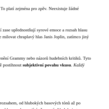
To platí zejména pro zpěv. Neexistuje žádné
 zase upřednostňují syrové emoce a rozsah hlasu
milovat chraplavý hlas Janis Joplin, zatímco jiný
ocenění Grammy nebo názorů hudebních kritiků. Tyto
ně postihnout
subjektivní povahu vkusu
.
Každý
ým rozsahem, od hlubokých basových tónů až po