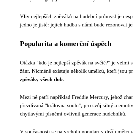
Vliv nejlepších zpěváků na hudební průmysl je nespor
jedno je jisté: jejich hudba s námi bude rezonovat je
Popularita a komerční úspěch
Otázka "kdo je nejlepší zpěvák na světě?" je velmi 
žánr. Nicméně existuje několik umělců, kteří jsou 
zpěváky všech dob
.
Mezi ně patří například Freddie Mercury, jehož char
přezdívaná "královna soulu", pro svůj silný a emot
chytlavými písněmi ovlivnil generace hudebníků.
V současnosti se na vrcholu popularity drží umělc