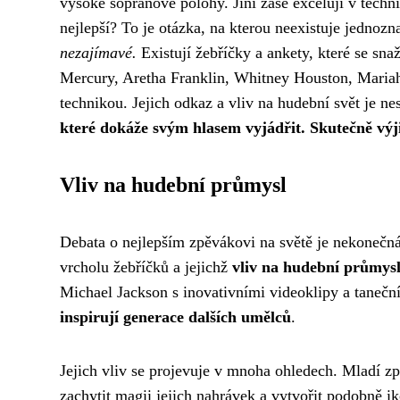
vysoké sopránové polohy. Jiní zase excelují v techni
nejlepší? To je otázka, na kterou neexistuje jedno
nezajímavé.
Existují žebříčky a ankety, které se snaž
Mercury, Aretha Franklin, Whitney Houston, Mariah
technikou. Jejich odkaz a vliv na hudební svět je n
které dokáže svým hlasem vyjádřit.
Skutečně výj
Vliv na hudební průmysl
Debata o nejlepším zpěvákovi na světě je nekonečná 
vrcholu žebříčků a jejichž
vliv na hudební průmysl
Michael Jackson s inovativními videoklipy a tanečn
inspirují generace dalších umělců
.
Jejich vliv se projevuje v mnoha ohledech. Mladí zpě
zachytit magii jejich nahrávek a vytvořit podobně ik