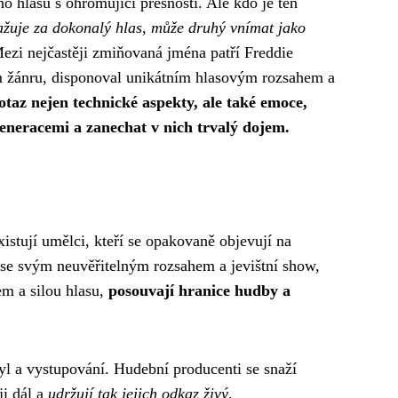
o hlasu s ohromující přesností. Ale kdo je ten
važuje za dokonalý hlas, může druhý vnímat jako
. Mezi nejčastěji zmiňovaná jména patří Freddie
m žánru, disponoval unikátním hlasovým rozsahem a
otaz nejen technické aspekty, ale také emoce,
eneracemi a zanechat v nich trvalý dojem.
stují umělci, kteří se opakovaně objevují na
y se svým neuvěřitelným rozsahem a jevištní show,
em a silou hlasu,
posouvají hranice hudby a
tyl a vystupování. Hudební producenti se snaží
ji dál a
udržují tak jejich odkaz živý
.