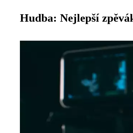
Hudba: Nejlepší zpěvák 