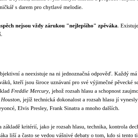
ničkář s darem pro chytlavé melodie.
úspěch nejsou vždy zárukou "nejlepšího" zpěváka
. Existuj
í.
ubjektivní a neexistuje na ni jednoznačná odpověď. Každý má j
áků, kteří jsou široce uznávaní pro své výjimečné pěvecké sc
íklad
Freddie Mercury
, jehož rozsah hlasu a schopnost zaujm
 Houston
, jejíž technická dokonalost a rozsah hlasu jí vynes
yoncé, Elvis Presley, Frank Sinatra a mnoho dalších.
 základě kritérií, jako je rozsah hlasu, technika, kontrola d
ka liší a často se vedou vášnivé debaty o tom, kdo si tento ti