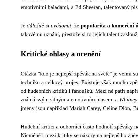
emotivními baladami, a Ed Sheeran, talentovaný pís
Je
důležité si uvědomit
, že
popularita a komerční 
takovému uznání, přestože si to jejich talent zaslouž
Kritické ohlasy a ocenění
Otázka "kdo je nejlepší zpěvák na světě" je velmi s
techniku a celkový projev. Existuje však mnoho zpěv
od hudebních kritiků i fanoušků. Mezi ně patří např
známá svým silným a emotivním hlasem, a
Whitney
jmény jsou například Mariah Carey, Celine Dion, Be
Hudební kritici a odborníci často hodnotí zpěváky na
Nicméně i mezi kritiky se názory na nejlepšího zpěvá