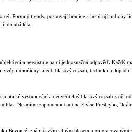
ný. Formují trendy, posouvají hranice a inspirují miliony lid
ště dlouhá léta.
subjektivní a neexistuje na ni jednoznačná odpověď. Každý má 
pro svůj mimořádný talent, hlasový rozsah, techniku a dopad
ismatické vystupování a neuvěřitelný hlasový rozsah z něj udě
ivní hlas. Nesmíme zapomenout ani na Elvise Presleyho, "král
i jako Beyoncé, známá svým silným hlasem a propracovanými s