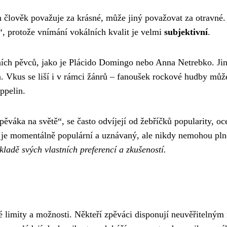
člověk považuje za krásné, může jiný považovat za otravné. 
“, protože vnímání vokálních kvalit je velmi
subjektivní
.
ch pěvců, jako je Plácido Domingo nebo Anna Netrebko. Jiní
Vkus se liší i v rámci žánrů – fanoušek rockové hudby může 
ppelin.
pěváka na světě“, se často odvíjejí od žebříčků popularity, 
 je momentálně populární a uznávaný, ale nikdy nemohou pl
kladě svých vlastních preferencí a zkušeností.
cké limity a možnosti. Někteří zpěváci disponují neuvěřiteln