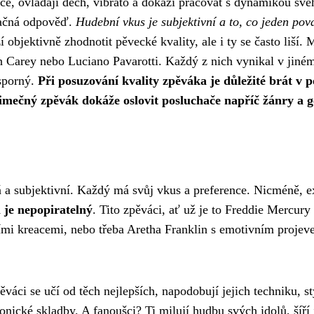
ce, ovládají dech, vibrato a dokáží pracovat s dynamikou svéh
značná odpověď.
Hudební vkus je subjektivní a to, co jeden po
í objektivně zhodnotit pěvecké kvality, ale i ty se často liší
 Carey nebo Luciano Pavarotti. Každý z nich vynikal v jiné
esporný.
Při posuzování kvality zpěváka je důležité brát v p
imečný zpěvák dokáže oslovit posluchače napříč žánry a g
a subjektivní. Každý má svůj vkus a preference. Nicméně, exi
 je nepopiratelný
. Tito zpěváci, ať už je to Freddie Mercur
ími kreacemi, nebo třeba Aretha Franklin s emotivním projev
váci se učí od těch nejlepších, napodobují jejich techniku, s
onické skladby. A fanoušci? Ti milují hudbu svých idolů, šíří 