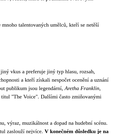
e mnoho talentovaných umělců, kteří se netěší
iný vkus a preferuje jiný typ hlasu, rozsah,
hopnosti a kteří získali nespočet ocenění a uznání
out publikum jsou legendární,
Aretha Franklin
,
ly titul "The Voice". Dalšími často zmiňovanými
echu, výraz, muzikálnost a dopad na hudební scénu.
tul zaslouží nejvíce.
V konečném důsledku je na