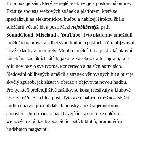
Hit a pust je žánr, který se nejlépe objevuje a poslouchá online.
Existuje spousta webových stránek a platforem, které se
specializují na elektronickou hudbu a nabízejí širokou škálu
subžánrů včetně hit a pust. Mezi
nejoblíbenější
patří
SoundCloud
,
Mixcloud
a
YouTube
. Tyto platformy umožňují
umělcům nahrávat a sdílet svou hudbu a posluchačům objevovat
nové skladby a interprety. Mnoho umělců hit a pust také aktivně
působí na sociálních sítích, jako je Facebook a Instagram, kde
sdílí novinky o své tvorbě, koncertech a dalších aktivitách.
Sledování oblíbených umělců a stránek věnovaných hit a pust je
skvělý způsob, jak zůstat v obraze a objevovat novou hudbu.
Pro ty, kteří preferují živé zážitky, se konají festivaly a klubové
noci zaměřené na hit a pust. Tyto akce nabízejí možnost slyšet
hudbu naživo, poznat další fanoušky a užít si jedinečnou
atmosféru. Informace o nadcházejících akcích lze nalézt na
webových stránkách a sociálních sítích klubů, promotérů a
hudebních magazínů.