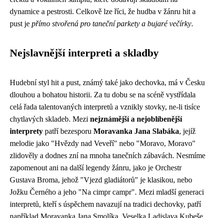
dynamice a pestrosti. Celkově lze říci, že hudba v žánru hit a
pust je
přímo stvořená pro taneční parkety a bujaré večírky
.
Nejslavnější interpreti a skladby
Hudební styl hit a pust, známý také jako dechovka, má v Česku
dlouhou a bohatou historii. Za tu dobu se na scéně vystřídala
celá řada talentovaných interpretů a vznikly stovky, ne-li tisíce
chytlavých skladeb. Mezi
nejznámější a nejoblíbenější
interprety
patří bezesporu
Moravanka Jana Slabáka
, jejíž
melodie jako "Hvězdy nad Veveří" nebo "Moravo, Moravo"
zlidověly a dodnes zní na mnoha tanečních zábavách. Nesmíme
zapomenout ani na další legendy žánru, jako je Orchestr
Gustava Broma, jehož "Vjezd gladiátorů" je klasikou, nebo
Jožku Černého a jeho "Na cimpr campr". Mezi mladší generaci
interpretů, kteří s úspěchem navazují na tradici dechovky, patří
například Moravanka Jana Smolíka, Veselka Ladislava Kubeše