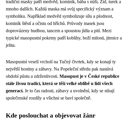
tradiční masky patří medvěd, kominík, bába s nůší, Žid, turek a
mnoho dalších. Každá maska má svůj specifický význam a
symboliku. Například medvěd symbolizuje sílu a plodnost,
kominík štěstí a očistu od hříchů. Průvody masek jsou
doprovázeny hudbou, tancem a spoustou jídla a pití. Mezi
typické masopustní pokrmy patří koblihy, boží milosti, jitrnice a
jelita.
Masopustní veselí vrcholí na Tučný čtvrtek, kdy se konají ty
největší hostiny a zábavy. Na Popeleční středu pak nastává
období půstu a zdrženlivosti.
Masopust je v České republice
stále živou tradicí, která se těší velké oblibě u lidí všech
generací.
Je to čas radosti, zábavy a uvolnění, kdy se stírají
společenské rozdíly a všichni se baví společně.
Kde poslouchat a objevovat žánr