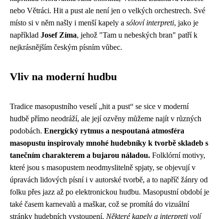
nebo Větráci. Hit a pust ale není jen o velkých orchestrech. Své
místo si v něm našly i menší kapely a
sóloví interpreti
, jako je
například
Josef Zíma
, jehož "Tam u nebeských bran" patří k
nejkrásnějším českým písním vůbec.
Vliv na moderní hudbu
Tradice masopustního veselí „hit a pust“ se sice v moderní
hudbě přímo neodráží, ale její ozvěny můžeme najít v různých
podobách.
Energický rytmus a nespoutaná atmosféra
masopustu inspirovaly mnohé hudebníky k tvorbě skladeb s
tanečním charakterem a bujarou náladou.
Folklórní motivy,
které jsou s masopustem neodmyslitelně spjaty, se objevují v
úpravách lidových písní i v autorské tvorbě, a to napříč žánry od
folku přes jazz až po elektronickou hudbu. Masopustní období je
také časem karnevalů a maškar, což se promítá do vizuální
stránky hudebních vystoupení.
Některé kapely a interpreti volí