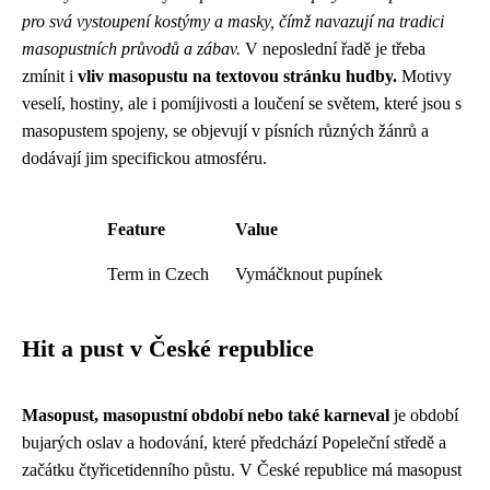
pro svá vystoupení kostýmy a masky, čímž navazují na tradici
masopustních průvodů a zábav.
V neposlední řadě je třeba
zmínit i
vliv masopustu na textovou stránku hudby.
Motivy
veselí, hostiny, ale i pomíjivosti a loučení se světem, které jsou s
masopustem spojeny, se objevují v písních různých žánrů a
dodávají jim specifickou atmosféru.
Feature
Value
Term in Czech
Vymáčknout pupínek
Hit a pust v České republice
Masopust, masopustní období nebo také karneval
je období
bujarých oslav a hodování, které předchází Popeleční středě a
začátku čtyřicetidenního půstu. V České republice má masopust