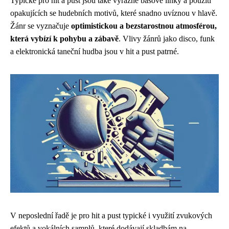
Typické pro hit a pust jsou také výrazné basové linky a použití
opakujících se hudebních motivů, které snadno uvíznou v hlavě.
Žánr se vyznačuje
optimistickou a bezstarostnou atmosférou,
která vybízí k pohybu a zábavě
. Vlivy žánrů jako disco, funk
a elektronická taneční hudba jsou v hit a pust patrné.
V neposlední řadě je pro hit a pust typické i využití zvukových
efektů a vokálních samplů, které dodávají skladbám na