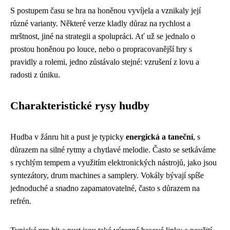
S postupem času se hra na honěnou vyvíjela a vznikaly její
různé varianty. Některé verze kladly důraz na rychlost a
mrštnost, jiné na strategii a spolupráci. Ať už se jednalo o
prostou honěnou po louce, nebo o propracovanější hry s
pravidly a rolemi, jedno zůstávalo stejné: vzrušení z lovu a
radosti z úniku.
Charakteristické rysy hudby
Hudba v žánru hit a pust je typicky
energická a taneční
, s
důrazem na silné rytmy a chytlavé melodie. Často se setkáváme
s rychlým tempem a využitím elektronických nástrojů, jako jsou
syntezátory, drum machines a samplery. Vokály bývají spíše
jednoduché a snadno zapamatovatelné, často s důrazem na
refrén.