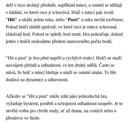
drží v ruce drobný předmět, například minci, a ostatní se střídají
v hádání, ve které ruce ji schovává. Hráč s mincí pak zvolá
"
Hit!
" a ukáže jednu ruku, nebo "
Pust!
" a ruku nechá zavřenou.
Pokud hráči uhádli správně, ve které ruce je mince schovaná,
získávají bod. Pokud se spletli, bod ztratí. Hra pokračuje, dokud
jeden z hráčů nedosáhne předem stanoveného počtu bodů.
"Hit a pust" je
hra plná napětí a rychlých reakcí
. Hráči se snaží
navzájem přelstít a odhadnout, co ten druhý udělá. Často se
stává, že hráč s mincí blufuje a snaží se ostatní zmást. To hře
dodává na dynamice a zábavnosti.
Ačkoliv se "Hit a pust" může zdát jako jednoduchá hra,
vyžaduje bystrost, postřeh a schopnost odhadnout soupeře. Je to
skvělá volba pro chvíle nudy, ať už doma, na cestách nebo o
přestávce ve škole.