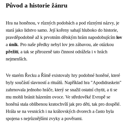
Původ a historie žánru
Hra na honěnou, v různých podobách a pod různými názvy, je
stará jako lidstvo samo. Její kořeny sahají hluboko do historie,
pravděpodobně až k prvotním dětským hrám napodobujícím
lov
a
únik
. Pro naše předky nebyl lov jen zábavou, ale otázkou
přežití
, a tak se přirozeně tato činnost odrážela i v hrách
nejmenších.
Ve starém Řecku a Římě existovaly hry podobné honěné, které
byly součástí slavností a rituálů. Například hra "Apodidraskein"
zahrnovala jednoho hráče, který se snažil ostatní chytit, a ti se
mu mohli bránit házením ovoce. Ve středověké Evropě se
honěná stala oblíbenou kratochvílí jak pro děti, tak pro dospělé.
Hrála se na vesnicích i na královských dvorech a často byla
spojena s nejrůznějšími zvyky a pověrami.