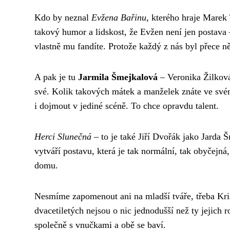
Kdo by neznal
Evžena Bařinu
, kterého hraje Marek 
takový humor a lidskost, že Evžen není jen postava –
vlastně mu fandíte. Protože každý z nás byl přece n
A pak je tu
Jarmila Šmejkalová
– Veronika Žilková 
své. Kolik takových mátek a manželek znáte ve svém 
i dojmout v jediné scéně. To chce opravdu talent.
Herci Slunečná
– to je také Jiří Dvořák jako Jarda 
vytváří postavu, která je tak normální, tak obyčejná
domu.
Nesmíme zapomenout ani na mladší tváře, třeba Kris
dvacetiletých nejsou o nic jednodušší než ty jejich 
společně s vnučkami a obě se baví.