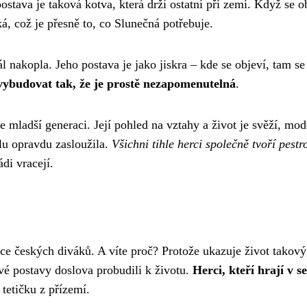
postava je taková kotva, která drží ostatní při zemi. Když se o
á, což je přesně to, co Slunečná potřebuje.
l nakopla. Jeho postava je jako jiskra – kde se objeví, tam se
 vybudovat tak, že je prostě nezapomenutelná
.
mladší generaci. Její pohled na vztahy a život je svěží, mode
lu opravdu zasloužila.
Všichni tihle herci společně tvoří pestr
di vracejí.
rdce českých diváků. A víte proč? Protože ukazuje život takov
své postavy doslova probudili k životu.
Herci, kteří hrají v s
tetičku z přízemí.