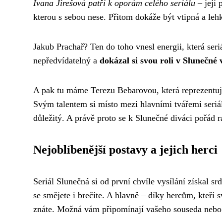
Ivana Jirešová patří k oporám celého seriálu
– její 
kterou s sebou nese. Přitom dokáže být vtipná a lehk
Jakub Prachař? Ten do toho vnesl energii, která seriá
nepředvídatelný a
dokázal si svou roli v Slunečné
A pak tu máme Terezu Bebarovou, která reprezentuje 
Svým talentem si místo mezi hlavními tvářemi seriá
důležitý. A právě proto se k Slunečné diváci pořád rá
Nejoblíbenější postavy a jejich herci
Seriál Slunečná si od první chvíle vysílání získal s
se smějete i brečíte. A hlavně – díky hercům, kteří 
znáte. Možná vám připomínají vašeho souseda nebo 