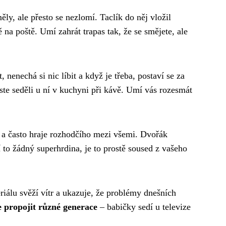
ly, ale přesto se nezlomí. Taclík do něj vložil
 na poště. Umí zahrát trapas tak, že se smějete, ale
nenechá si nic líbit a když je třeba, postaví se za
ste seděli u ní v kuchyni při kávě. Umí vás rozesmát
r a často hraje rozhodčího mezi všemi. Dvořák
í to žádný superhrdina, je to prostě soused z vašeho
iálu svěží vítr a ukazuje, že problémy dnešních
e propojit různé generace
– babičky sedí u televize