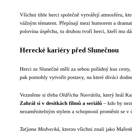
Všichni tihle herci společně vytvářejí atmosféru, kte
vážným tématem. Přepínají mezi humorem a dramatem 
polovina úspěchu, tu druhou tvoří herci, kteří mu dá
Herecké kariéry před Slunečnou
Herci ze Slunečné měli za sebou pořádný kus cesty, 
pak pomohly vytvořit postavy, na které diváci dodn
Vezměme si třeba
Oldřicha Navrátila
, který hrál K
Zahrál si v desítkách filmů a seriálů
– kdo by nezn
nezaměnitelným stylem a schopností proměnit se v ú
Taťjana Medvecká
, kterou všichni znali jako Maře