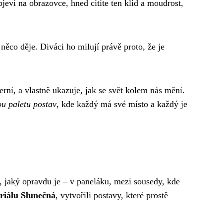
bjeví na obrazovce, hned cítíte ten klid a moudrost,
 něco děje. Diváci ho milují právě proto, že je
rní, a vlastně ukazuje, jak se svět kolem nás mění.
ou paletu postav
, kde každý má své místo a každý je
ý, jaký opravdu je – v paneláku, mezi sousedy, kde
eriálu Slunečná
, vytvořili postavy, které prostě