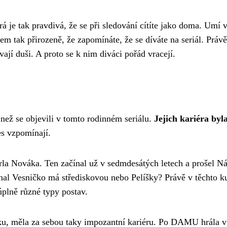
rá je tak pravdivá, že se při sledování cítíte jako doma. Umí 
tak přirozeně, že zapomínáte, že se díváte na seriál. Právě 
vají duši. A proto se k nim diváci pořád vracejí.
než se objevili v tomto rodinném seriálu.
Jejich kariéra byl
es vzpomínají.
arla Nováka. Ten začínal už v sedmdesátých letech a prošel 
al Vesničko má střediskovou nebo Pelíšky? Právě v těchto ku
plně různé typy postav.
nku, měla za sebou taky impozantní kariéru. Po DAMU hrála v 