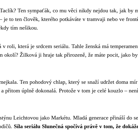
Taclík? Ten sympaťák, co mu věci nikdy nejdou tak, jak by mě
 je to ten člověk, kterého potkáváte v tramvaji nebo ve frontě
ěkdy tím nešikou.
v roli, která je srdcem seriálu. Tahle ženská má temperament, 
okolí? Žilková ji hraje tak přirozeně, že máte pocit, jako by
Šmejkala. Ten pohodový chlap, který se snaží udržet doma mí
, a přitom úplně dokonalá. Protože v tom je celé kouzlo – nen
týnu Leichtovou jako Markétu. Mladá generace přináší do ser
rodičů.
Síla seriálu Slunečná spočívá právě v tom, že dokáž