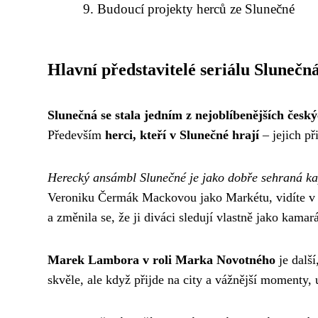
Budoucí projekty herců ze Slunečné
Hlavní představitelé seriálu Slunečn
Slunečná se stala jedním z nejoblíbenějších český
Především
herci, kteří v Slunečné hrají
– jejich př
Herecký ansámbl Slunečné je jako dobře sehraná ka
Veroniku Čermák Mackovou jako Markétu, vidíte v ní
a změnila se, že ji diváci sledují vlastně jako kamar
Marek Lambora v roli Marka Novotného
je další
skvěle, ale když přijde na city a vážnější momenty,