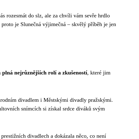
vás rozesmát do slz, ale za chvíli vám sevře hrdlo
proto je Slunečná výjimečná – skvělý příběh je jen
a plná nejrůznějších rolí a zkušeností
, které jim
Národním divadlem i Městskými divadly pražskými.
ltovních snímcích si získal srdce diváků svým
prestižních divadlech a dokázala něco, co není