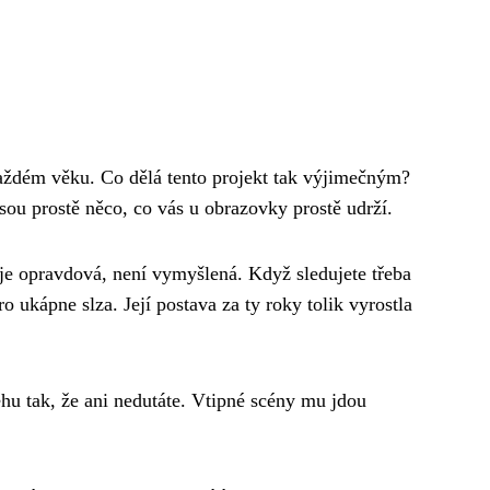
v každém věku. Co dělá tento projekt tak výjimečným?
ou prostě něco, co vás u obrazovky prostě udrží.
 je opravdová, není vymyšlená. Když sledujete třeba
ukápne slza. Její postava za ty roky tolik vyrostla
hu tak, že ani nedutáte. Vtipné scény mu jdou