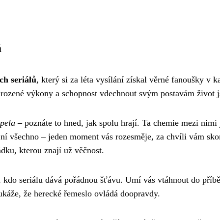
á
ch seriálů
, který si za léta vysílání získal věrné fanoušky 
irozené výkony a schopnost vdechnout svým postavám život js
pela
– poznáte to hned, jak spolu hrají. Ta chemie mezi nimi
 všechno – jeden moment vás rozesměje, za chvíli vám skoro 
ádku, kterou znají už věčnost.
, kdo seriálu dává pořádnou šťávu. Umí vás vtáhnout do příbě
 ukáže, že herecké řemeslo ovládá doopravdy.