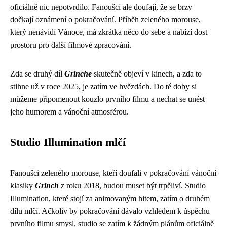
oficiálně nic nepotvrdilo. Fanoušci ale doufají, že se brzy
dočkají oznámení o pokračování. Příběh zeleného morouse,
který nenávidí Vánoce, má zkrátka něco do sebe a nabízí dost
prostoru pro další filmové zpracování.
Zda se druhý díl
Grinche
skutečně objeví v kinech, a zda to
stihne už v roce 2025, je zatím ve hvězdách. Do té doby si
můžeme připomenout kouzlo prvního filmu a nechat se unést
jeho humorem a vánoční atmosférou.
Studio Illumination mlčí
Fanoušci zeleného morouse, kteří doufali v pokračování vánoční
klasiky
Grinch
z roku 2018, budou muset být trpěliví. Studio
Illumination, které stojí za animovaným hitem, zatím o druhém
dílu mlčí. Ačkoliv by pokračování dávalo vzhledem k úspěchu
prvního filmu smysl, studio se zatím k žádným plánům oficiálně