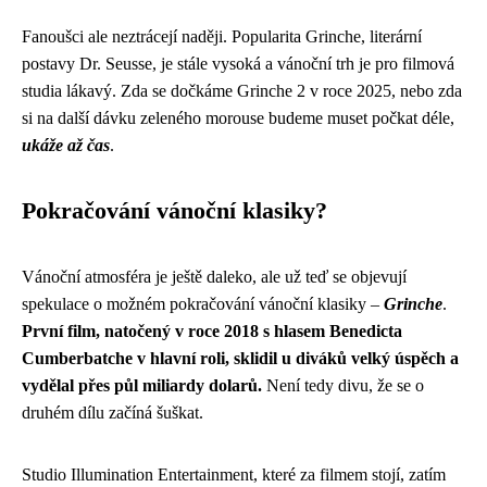
Fanoušci ale neztrácejí naději. Popularita Grinche, literární
postavy Dr. Seusse, je stále vysoká a vánoční trh je pro filmová
studia lákavý. Zda se dočkáme Grinche 2 v roce 2025, nebo zda
si na další dávku zeleného morouse budeme muset počkat déle,
ukáže až čas
.
Pokračování vánoční klasiky?
Vánoční atmosféra je ještě daleko, ale už teď se objevují
spekulace o možném pokračování vánoční klasiky –
Grinche
.
První film, natočený v roce 2018 s hlasem Benedicta
Cumberbatche v hlavní roli, sklidil u diváků velký úspěch a
vydělal přes půl miliardy dolarů.
Není tedy divu, že se o
druhém dílu začíná šuškat.
Studio Illumination Entertainment, které za filmem stojí, zatím