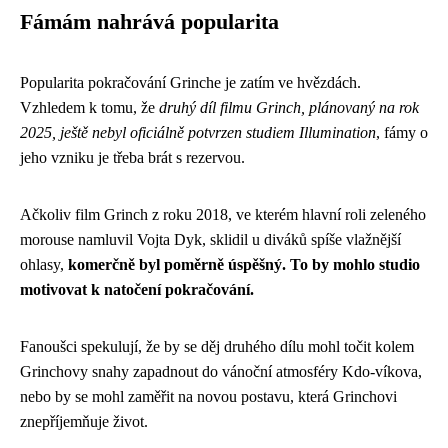
Fámám nahrává popularita
Popularita pokračování Grinche je zatím ve hvězdách.
Vzhledem k tomu, že
druhý díl filmu Grinch, plánovaný na rok
2025, ještě nebyl oficiálně potvrzen studiem Illumination
, fámy o
jeho vzniku je třeba brát s rezervou.
Ačkoliv film Grinch z roku 2018, ve kterém hlavní roli zeleného
morouse namluvil Vojta Dyk, sklidil u diváků spíše vlažnější
ohlasy,
komerčně byl poměrně úspěšný. To by mohlo studio
motivovat k natočení pokračování.
Fanoušci spekulují, že by se děj druhého dílu mohl točit kolem
Grinchovy snahy zapadnout do vánoční atmosféry Kdo-víkova,
nebo by se mohl zaměřit na novou postavu, která Grinchovi
znepříjemňuje život.