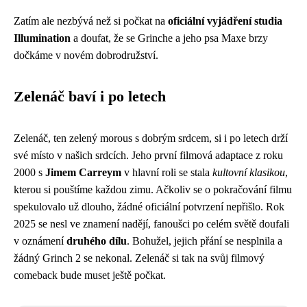
Zatím ale nezbývá než si počkat na
oficiální vyjádření studia
Illumination
a doufat, že se Grinche a jeho psa Maxe brzy
dočkáme v novém dobrodružství.
Zelenáč baví i po letech
Zelenáč, ten zelený morous s dobrým srdcem, si i po letech drží
své místo v našich srdcích. Jeho první filmová adaptace z roku
2000 s
Jimem Carreym
v hlavní roli se stala
kultovní klasikou
,
kterou si pouštíme každou zimu. Ačkoliv se o pokračování filmu
spekulovalo už dlouho, žádné oficiální potvrzení nepřišlo. Rok
2025 se nesl ve znamení nadějí, fanoušci po celém světě doufali
v oznámení
druhého dílu
. Bohužel, jejich přání se nesplnila a
žádný Grinch 2 se nekonal. Zelenáč si tak na svůj filmový
comeback bude muset ještě počkat.