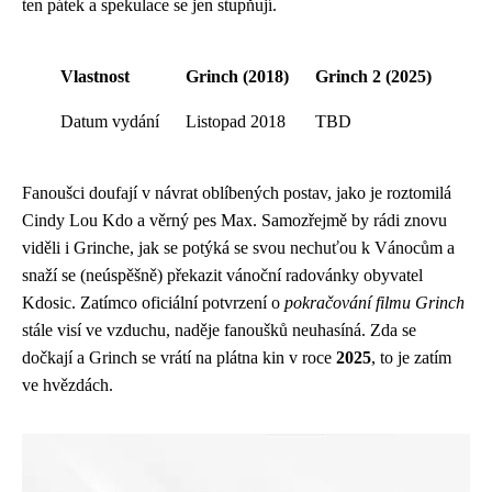
ten pátek a spekulace se jen stupňují.
Vlastnost
Grinch (2018)
Grinch 2 (2025)
Datum vydání
Listopad 2018
TBD
Fanoušci doufají v návrat oblíbených postav, jako je roztomilá
Cindy Lou Kdo a věrný pes Max. Samozřejmě by rádi znovu
viděli i Grinche, jak se potýká se svou nechuťou k Vánocům a
snaží se (neúspěšně) překazit vánoční radovánky obyvatel
Kdosic. Zatímco oficiální potvrzení o
pokračování filmu Grinch
stále visí ve vzduchu, naděje fanoušků neuhasíná. Zda se
dočkají a Grinch se vrátí na plátna kin v roce
2025
, to je zatím
ve hvězdách.