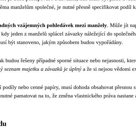
ěma manželům společné, je nutné přesně specifikovat podíl ka
adných vzájemných pohledávek mezi manžely
. Může jít na
kdy jeden z manželů splácel závazky náležející do společnéh
musí být stanoveno, jakým způsobem budou vypořádány.
ak budou řešeny případné sporné situace nebo nejasnosti, k
ný seznam majetku a závazků je úplný
a že si nejsou vědomi e
 podíly nebo cenné papíry, musí dohoda obsahovat přesnou spe
e nutné pamatovat na to, že změna vlastnického práva nastane
du