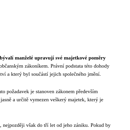
 bývalí manželé upravují své majetkové poměry
né občanským zákoníkem. Právní podstata této dohody
ví a který byl součástí jejich společného jmění.
nto požadavek je stanoven zákonem především
jasně a určitě vymezen veškerý majetek, který je
nejpozději však do tří let od jeho zániku. Pokud by