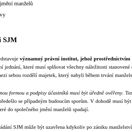
 jmění manželů
avy
ní SJM
edstavuje
významný právní institut, jehož prostřednictvím
ní jednání, které musí splňovat všechny náležitosti stanove
zi sebou rozdělí majetek, který nabyli během trvání manželst
ou formou a podpisy účastníků musí být úředně ověřeny
. Te
 a předešlo se případným budoucím sporům. V dohodě musí být 
eré do společného jmění manželů spadají.
řádání SJM může být uzavřena kdykoliv po zániku manželství, 