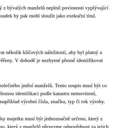
ý z bývalých manželů neplnil povinnosti vyplývající
udek by pak mohl sloužit jako exekuční titul.
 několik klíčových náležitostí, aby byl platný a
řeny. V dohodě je nezbytné přesně identifikovat
 společného jmění manželů. Tento soupis musí být co
esnou identifikaci podle katastru nemovitostí,
 například výrobní čísla, značku, typ či rok výroby.
žky majetku musí být jednoznačně určeno, který z
no, který z manželů převezme odpovědnost za jejich