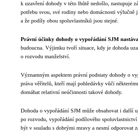
k uzavření dohody v této lhůtě nedošlo, nastupuje z
potřebu svou, své rodiny nebo domácnosti výlučně j
a že podíly obou spoluvlastníků jsou stejné.
Právní účinky dohody o vypořádání SJM nastávaj
budoucna. Výjimku tvoří situace, kdy je dohoda uza
o rozvodu manželství.
Významným aspektem právní podstaty dohody o vyp
práva věřitelů, kteří mají pohledávky vůči někter
domáhat relativní neúčinnosti takové dohody.
Dohoda o vypořádání SJM může obsahovat i další uj
po rozvodu, vypořádání podílového spoluvlastnictv
být v souladu s dobrými mravy a nesmí odporovat 