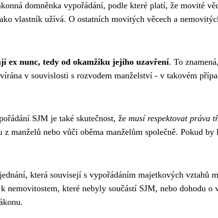
ákonná domněnka vypořádání, podle které platí, že movité věci
ako vlastník užívá. O ostatních movitých věcech a nemovitých
í ex nunc, tedy od okamžiku jejího uzavření
. To znamená,
vírána v souvislosti s rozvodem manželství - v takovém přípa
ořádání SJM je také skutečnost, že
musí respektovat práva t
ému z manželů nebo vůči oběma manželům společně. Pokud by k
ednání, která souvisejí s vypořádáním majetkových vztahů me
í k nemovitostem, které nebyly součástí SJM, nebo dohodu o
zákonu.