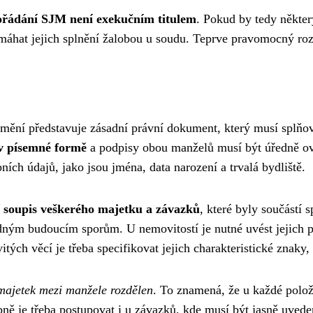
ořádání SJM není exekučním titulem
. Pokud by tedy někter
áhat jejich splnění žalobou u soudu. Teprve pravomocný rozs
ní představuje zásadní právní dokument, který musí splňovat
v písemné formě
a podpisy obou manželů musí být úředně ově
ních údajů, jako jsou jména, data narození a trvalá bydliště.
í soupis veškerého majetku a závazků
, které byly součástí
adným budoucím sporům. U nemovitostí je nutné uvést jejich př
tých věcí je třeba specifikovat jejich charakteristické znaky,
majetek mezi manžele rozdělen
. To znamená, že u každé polo
ě je třeba postupovat i u závazků, kde musí být jasně uvede