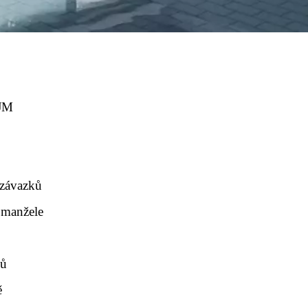
SJM
 závazků
 manžele
hů
ě