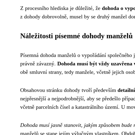
Z procesního hlediska je důležité, že
dohoda o vyp
z dohody dobrovolně, musel by se druhý manžel dom
Náležitosti písemné dohody manželů
Písemná dohoda manželů o vypořádání společného jmě
právně závazný.
Dohoda musí být vždy uzavřena 
obě smluvní strany, tedy manžele, včetně jejich osob
Obsahovou stránku dohody tvoří především
detailn
nejpřesnější a nejpodrobnější, aby se předešlo příp
včetně parcelních čísel a katastrálního území. U movi
Dohoda musí jasně stanovit, jakým způsobem bude 
manželů se stane jejím výlučným vlastníkem. Obdobn